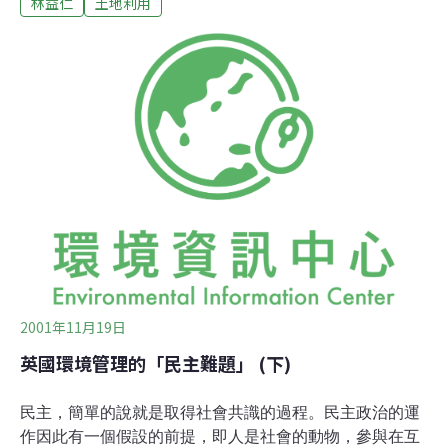
林益仁
土地利用
北威爾斯與英格蘭邊界的奧斯維思卻(Oswestry)這個遠離
主要交通幹道，但是在英國工業革命時卻不免受其直接衝
擊的小城裡。 住在當地八十歲的紀丁司老太太(Mrs.
Gittins)，是引發我在這兩個看似毫不相干的名詞上做聯想
的重要人物。最近在友人熱心的安排之下，我跟著老太
太、她女兒以及女婿在這個旅遊冊子上毫不起眼的邊境鄉
間(border country)度過了一個令人難忘的週末旅行。 在這
趟來回穿梭於英格蘭與威爾斯的旅行中，不管是傳統的市
集、下午茶的餐桌前、頹敗的教堂裡、或是制高點的遠眺
當中，「邊境」的感覺不斷反覆地凸顯在我們的談話之
中。理由何在？我不
2001年11月19日
英國環境管理的「民主難題」 (下)
民主，簡單的說就是取得社會共識的過程。民主政治的運
作因此有一個假設的前提，即人是社會的動物，參與在互