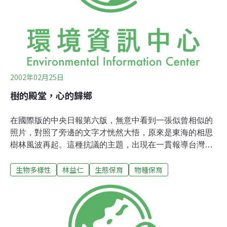
該是，有一些主流的環境價值觀存在，但是同時必須注意
世界各角落的確存在著許多不同的環境價值體系，這些體
系跟該社會的民眾生活文化有著密切的關聯性。 缺乏對當
地民眾參與的重視 近年來，在台灣的自然
2002年02月25日
樹的殿堂，心的歸鄉
在國際版的中央日報第六版，無意中看到一張似曾相似的
照片，對照了旁邊的文字才恍然大悟，原來是東海的相思
樹林風波再起。這種抗議的主題，出現在一貫報導台灣鄉
野奇聞的第六版，的確是相當新鮮的事。但是仔細一看，
生物多樣性
林益仁
生態保育
物種保育
照片裡赫然是東海生物系館入口的一排約有兩層樓高，長
得很像聖誕樹的台灣肖楠。相思樹跟台灣肖楠，一看就知
道是不同的種類，連不是生物系的學生也不可能誤認。到
底是怎麼一回事呢？原來事情主要有兩件，都跟樹有關
係：第一，是生物系學會抗議校工任意砍掉台灣肖楠枝幹