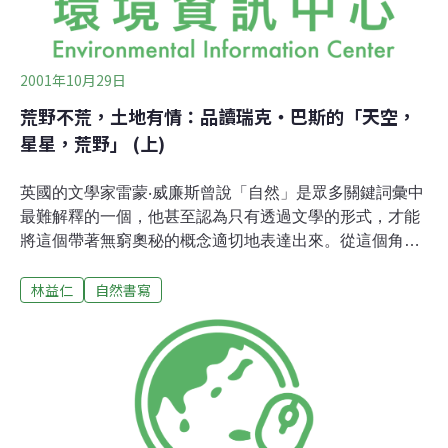
有時感覺自己像是跟著崔普在雪地蹣跚前行，而有時卻是
與
2001年10月29日
荒野不荒，土地有情：品讀瑞克‧巴斯的「天空，
星星，荒野」 (上)
英國的文學家雷蒙‧威廉斯曾說「自然」是眾多關鍵詞彙中
最難解釋的一個，他甚至認為只有透過文學的形式，才能
將這個帶著無窮奧秘的概念適切地表達出來。從這個角度
來看，瑞克‧巴斯的「天空，星星，荒野」透過精彩的故事
林益仁
自然書寫
情節以及特出的人物個性的描寫所表達出來的自然觀，無
疑是當代不少自然寫作嘗試中的絕妙佳作。 ...在巴斯的故
事中人跟自然互為主體的辯證關係，就像魔術師的手帕把
戲一般，一下子是手帕，但是等一下卻變成了一束鮮花。
巴斯重視不同社群的人與自然互動的態度，讓他不至於落
入某些浪漫主義的環保人士將人與自然二分的荒野詮釋觀
點，這種同時能夠洞悉人性以及瞭解自然的本事，的確令