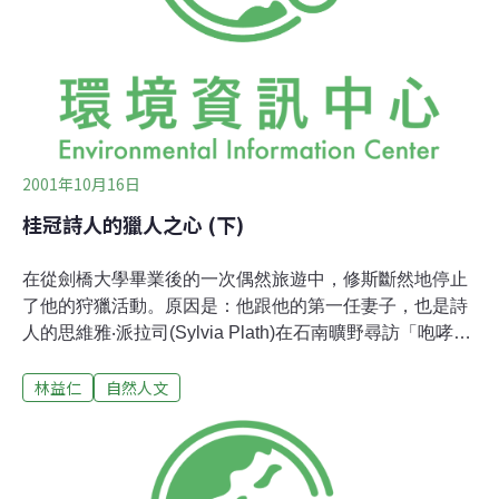
人讚賞！...(1999.1.12)
2001年10月16日
桂冠詩人的獵人之心 (下)
在從劍橋大學畢業後的一次偶然旅遊中，修斯斷然地停止
了他的狩獵活動。原因是：他跟他的第一任妻子，也是詩
人的思維雅‧派拉司(Sylvia Plath)在石南曠野尋訪「咆哮山
莊」作者的白朗黛姊妹故居之際，當著她的面殺死了一隻
林益仁
自然人文
顯然已經嚴重受傷的松雞。雖然這是所有獵人都具備的
「狩獵精神」，主要是為了免除松雞過度的苦楚，然而此
舉卻大大地傷害了派拉司的心靈，因為松雞在她的寫作裡
具有某種無可取代的神秘力量。此後，修斯停止了狩獵，
但卻未放棄垂釣。 對他而言，垂釣不只是釣上一條魚而