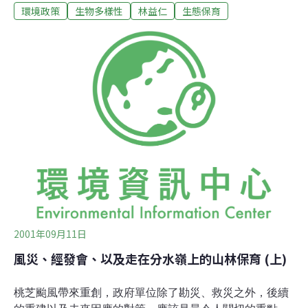
環境政策
生物多樣性
林益仁
生態保育
是體現了這種保育森林的一貫精神。跟過去林務局與退輔
會純粹為了特定經濟利益的伐林種樹典範不同的是，這個
運動關注的是非人類眾生與人類社群，且更全面性地訴求
生態「公義」(justice) 與社群「公益」(common good)的
落實。 因此，這個運動也強調對森林的經營管理，但卻不
只著眼於伐林(包括移除枯倒木)種樹等短淺的林木經濟利
益，而是更積極地採取一種由下而上，重視在地生態智慧
與物質需求，來謀求當地住民對山林保育的參與，進而創
造更合乎人與自然和諧相處的社群發展模式。簡單地說，
整個運動的發展一方面高舉人與自然互利共存的根本道
理，另一方面則是強力檢討台灣山林資源不當且不義的利
用模式。這些主張所引起的
2001年09月11日
風災、經發會、以及走在分水嶺上的山林保育 (上)
桃芝颱風帶來重創，政府單位除了勘災、救災之外，後續