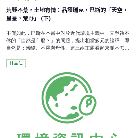
荒野不荒，土地有情：品讀瑞克‧巴斯的「天空，
星星，荒野」 (下)
不僅如此，巴斯在本書中對於近代環境主義中一直爭執不
休的「自然是什麼？」的問題，提出相當多元的詮釋，即
自然是：殘酷、不羈與母性。這三組主題看起來並不怎麼
和諧，但卻組成一幅極具張力以及想像力的自然圖像。從
林益仁
歷史上來看，科學的任何努力就是不斷地嘗試要將自然的
圖像固定下來，自然是精準無心的機器、物物相關的生命
網、狂野不拘的伊甸樂園、亦或是慈愛的母親懷抱？可惜
的是，從來沒有一個偉大的科學家曾經準確地告訴我們自
然是什麼？事實上自然就像一面鏡子，反射出人性種種的
良善與邪惡，它不但激發文學家無窮的想像空間，同時也
讓許多社會改造者找到關鍵的參考點，這些都可從當代的
環境運動中找到許多例證！人類需要自然的滋潤，但是絕
對不只為了某種單一的理由。巴斯在他豐富的文學表達
中，充分地闡明了這個觀點。閱讀這本書，另外一個有趣
的經驗是景象感極為強烈。透過鮮活的文字描寫的幫助，