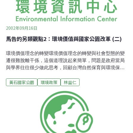
2002年09月16日
馬告的另類觀點2：環境價值與國家公園改革 (二)
環境價值理念的轉變環境價值理念的轉變與社會型態的變
遷很難脫離干係，這個道理說起來簡單，問題是政府當局
與學界往往很少做此思考，回顧台灣自然保育與環境保護
的道路，早期最常聽到的就是「跟上國際保育的潮流與標
黃石國家公園
環境政策
林益仁
準」之類的話，無獨有偶地，學界努力引介的正是這些看
似放諸四海皆準的國際保育原則與專業技術，似乎「國
際」就代表一個普世通行的準則，「專業」就擁有無上的
權威，而絲毫不去考慮這些準則背後允其產生的社會脈
絡，以及專業所忽略掉的未知文化因素。 然而，從環境主
義的流派分歧與國際上南北陣營（即，發展中國家與已發
展國家）的政治爭議層出不斷的現象來斷言，我們很難相
信有一套普世通行的環境價值觀存在。比較正確的說法應