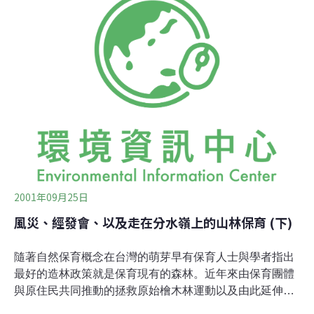
如許多英國的動物權團體積極推動的反對運動狩獵法案的
部份訴求一般，被狹隘且道德化地化約成一種不人道的血
腥遊戲。相反地，修斯將廣義的狩獵，包含各式各樣獵捕
的方式，看成任何自然生物的內在趨力(當然人也不例
外！)，是與自然世界結連的有效途徑。此外，他認為這些
活動開啟了人們與自然互動的視野。在他的經驗中，狩獵
與垂釣迫使他必須留心於自然世界的動態，就是這種在動
靜瞬間的機警以及隨時令人心跳加速的情緒下，他因此發
現了更多自然的奧妙，同時也練就了從行進的火車窗口可
輕易望見草叢上露出的兔耳的好本領。 泰德
2001年09月25日
風災、經發會、以及走在分水嶺上的山林保育 (下)
隨著自然保育概念在台灣的萌芽早有保育人士與學者指出
最好的造林政策就是保育現有的森林。近年來由保育團體
與原住民共同推動的拯救原始檜木林運動以及由此延伸出
的馬告國家公園的籌議和原住民部落地圖的討論基本上正