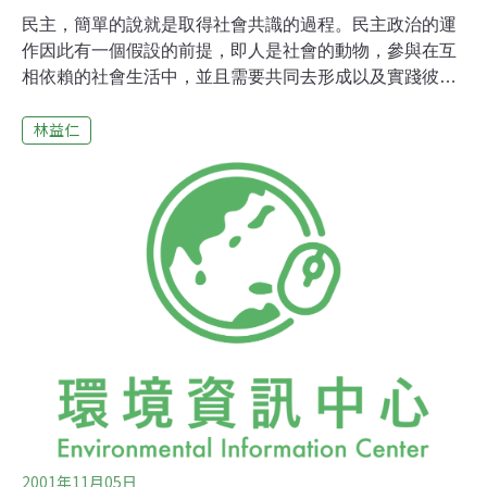
民主，簡單的說就是取得社會共識的過程。民主政治的運
作因此有一個假設的前提，即人是社會的動物，參與在互
相依賴的社會生活中，並且需要共同去形成以及實踐彼此
都願意遵守的原則與制度。問題是，民主的實踐跟環境的
林益仁
問題有何相關呢？最近在倫敦大學的總部召開了一個由倫
敦大學、藍卡司特大學、以及東安哥立亞大學的環境研究
中心合辦的研討會，正是針對這個主題而來。會議主要關
心的是對目前英國的環境政策過度依賴專家的統計評估所
導致的缺失所進行全面性的檢討。另一方面，則是透過邀
集產、官、學、以及社運各方人士的參與，嘗試探討「環
境管理」(environmental governance)這個概念如何可能更
民主地落實到地方環境關懷之上。這個概念的出發點，誠
如會議的主旨所言，是企圖營造一個可以容納更多不同社
會團體對於環境態度與意見的妥協過程，特別是那些容易
被忽視或是被人「代表」但卻遭到扭曲的弱勢社群的意
見。很難想像，像英國這樣
2001年11月05日