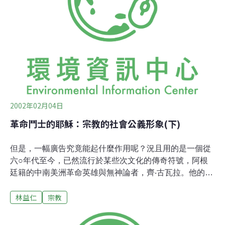
去做聖誕節的裝飾；其次，是校方欲砍伐相思樹林，作為
開闢停車場之用。從報紙得悉，前者涉及生物系的生態保
育認知，因為台灣肖楠是保育類的珍貴植物；後者則牽扯
到校園整體規畫的種種問題，校園人口眾多，停車無處的
困境難解。憑良心講，對一個畢業超過十年，且又羈留海
外正為論文奮鬥的我而言，真是愛莫能助！但是這整個事
件卻讓我在餐桌前獨自沈思許久，內心浮現的則是環繞在
東
2002年02月04日
革命鬥士的耶穌：宗教的社會公義形象(下)
但是，一幅廣告究竟能起什麼作用呢？況且用的是一個從
六○年代至今，已然流行於某些次文化的傳奇符號，阿根
廷籍的中南美洲革命英雄與無神論者，齊‧古瓦拉。他的一
生充滿了傳奇以及令人稱頌的故事，從早年學醫到後來加
林益仁
宗教
入社會主義革命行列，在中南美洲的山區展開游擊戰鬥，
最後以慘烈的結局隕命。英國社會黨的執行秘書以為「教
會宣傳網絡」的這項行動有點讓人納悶，甚至對齊‧古瓦拉