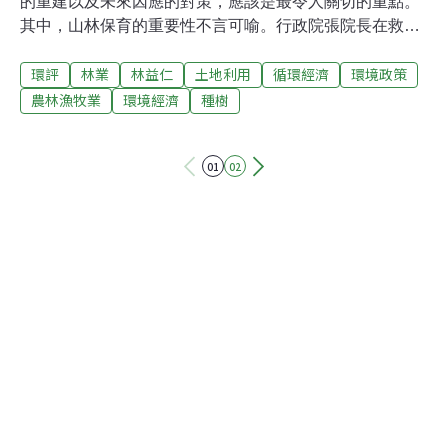
的重建以及未來因應的對策，應該是最令人關切的重點。
其中，山林保育的重要性不言可喻。行政院張院長在救災
之際，發出宏願要用樹根牢牢地把台灣的土地抓住。這是
環評
林業
林益仁
土地利用
循環經濟
環境政策
一個深具生態思維的視野，問題是當保育的宏願猶在耳際
所謂經發會的分組結論中卻又大張旗鼓準備以大規模造林
農林漁牧業
環境經濟
種樹
與生態觀光等保育之名行經濟開發之實政府掩護財團利益
這種掩耳盜鈴的做法頓時讓人再度陷入一陣錯愕。 種樹救
01
02
台灣，目前似乎已是一種政治正確的說法！而觀光加上生
態二字似乎就具備了無上的正當性。但問題果真如此簡單
嗎？ 種檳榔 種果樹算不算是種樹？為什麼現在千夫所指認
定它們是生態浩劫的根源!其次砍伐原始林然後再補植人工
林算不算是種樹？ 1990年代以前，林務局在輔助經濟發展
的前提下，大規模砍伐天然林，再補植人造林的紀錄比比
皆是。如今從生態學的觀點來看，可說是問題重重，其中
以天然檜木林砍伐，補植柳杉林的例子最