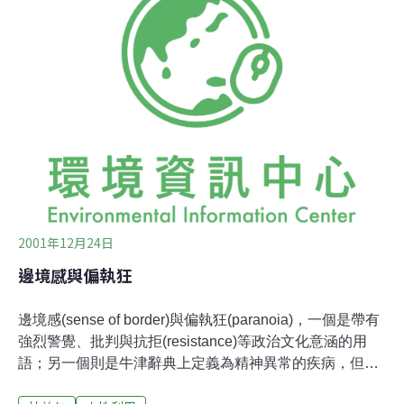
一生的所作所為也不甚公平！組織的成員之一坦承，他根
本不太認識齊‧古瓦拉，甚至也不相信他那套社會主義的革
命主張！他辯稱重點是在於，他是一個在英國老少都認識
的符號，一個革命鬥士的改革符號。而問題正是在這個符
號之上！在一個強調消費取向的當代社會裡，這個符號會
不會僅是眾多應景耍酷的流行文化之一而已？在這種情況
下，戴著具有象徵意味的貝雷(beret)小帽、穿上粗獷迷彩
的野戰服裝，典型的「齊‧古瓦拉」照型，很有可能在某些
消費者心中根本絲毫對這個人的革命情
2001年12月24日
邊境感與偏執狂
邊境感(sense of border)與偏執狂(paranoia)，一個是帶有
強烈警覺、批判與抗拒(resistance)等政治文化意涵的用
語；另一個則是牛津辭典上定義為精神異常的疾病，但是
兩者究竟有著什麼樣的關連呢？且讓我先把場景拉到位於