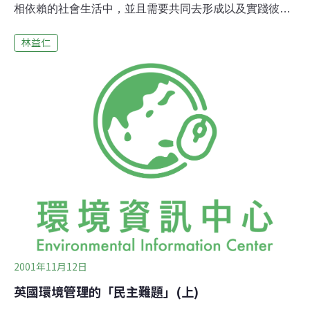
相依賴的社會生活中，並且需要共同去形成以及實踐彼此
都願意遵守的原則與制度。 問題是，民主的實踐跟環境的
林益仁
問題有何相關呢？最近在倫敦大學的總部召開了一個由倫
敦大學、藍卡司特大學、以及東安哥立亞大學的環境研究
中心合辦的研討會，正是針對這個主題而來。會議主要關
心的是對目前英國的環境政策過度依賴專家的統計評估所
導致的缺失所進行全面性的檢討。另一方面，則是透過邀
集產、官、學、以及社運各方人士的參與，嘗試探討「環
境管理」(environmental governance)這個概念如何可能更
民主地落實到地方環境關懷之上。這個概念的出發點，誠
如會議的主旨所言，是企圖營造一個可以容納更多不同社
會團體對於環境態度與意見的妥協過程，特別是那些容易
被忽視或是被人「代表」但卻遭到扭曲的弱勢社群的意
見。很難想像，像英國這
2001年11月12日
英國環境管理的「民主難題」(上)