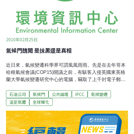
也說，「這996頁的報告通通有爭議」。氣候門事件一竿
子打翻一船人，學者、專家紛紛
2010年02月25日
氣候門醜聞 是抺黑還是真相
近日來，氣候變遷科學界可謂風風雨雨。先是在去年哥本
哈根氣候會議(COP15)開議之前，有駭客入侵英國東英格
蘭大學氣候變遷研究中心的電腦，竊取了上千封電子郵
件，並宣稱該中心的主任菲力普˙瓊斯(Philip Jones)刻意竄
石油公司
氣候門
公共論壇
IPCC
氣候變遷
改數據以誇大全球暖化的嚴重性，暖化懷疑論者甚至將此
事件與美國水門案(Watergate)相比，稱之為氣候門事件
溫室氣體
全球暖化
(Climate Gate)。無獨有偶，在今(2010)年一月中，又有媒
體指出聯合國氣候變遷專門委員會(IPCC)出版的報告中聲
稱喜馬拉雅冰川將在2035年前消失，其實引用了非學術文
獻，是一重大瑕疵，一時之間，暖化懷疑論者的聲勢大