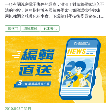
一項有關洩密電子郵件的調查，澄清了對氣象學家涉入不
法的指控，這項指控說英國氣象學家涉嫌陰謀操控數據，
用以強調全球暖化的事實。下議院科學技術委員會在31日
發表了一份有關由東英格蘭大學(University of East Anglia,
氣候門
環境政策
全球暖化
UEA)氣候研究中心(Climatic Research Unit, CRU)所揭露
氣候資料的報告。調查發現，對該氣候資料不實的指控不
但沒有事實根據，也沒有企圖對部分科學家產生誤導。該
委員會表示，調查結果沒有理由對政府首席科學顧問貝丁
頓教授(Professor John Beddington)所表達的科學共識提
出質疑，也就是全球暖化正在發生，(而且)是由人類活動
所引起的。CRU的前主任瓊斯教授(Professor Phil Jones)
於2009年11月下台，所引起的風波使得本案以及其他幾個
調查案，成為了所謂的氣象門事件(Climategate)。整件事
起因
2010年03月31日