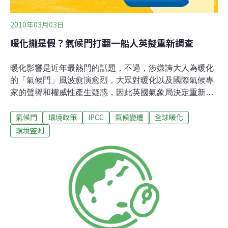
2010年03月03日
暖化攏是假？氣候門打翻一船人英擬重新調查
暖化影響是近年最熱門的話題，不過，涉嫌誇大人為暖化
的「氣候門」風波愈演愈烈，大眾對暖化以及國際氣候專
家的聲譽和權威性產生疑惑，因此英國氣象局決定重新審
查150年來的氣候數據，以澄清「氣候門」醜聞。過去幾
氣候門
環境政策
IPCC
氣候變遷
全球暖化
個月內，全球對所謂氣候變遷的觀點已經大幅改變，暖化
懷疑論者惡搞短片指出，「他們隱藏氣溫下降」。去年11
環境監測
月，東英格蘭大學數千封氣候科學家的電子郵件被駭，發
生所謂「氣候門」醜聞，暖化論學者被控涉嫌誤導誇大數
據。就在大眾對暖化的質疑越演越烈，聯合國政府間氣候
變遷問題小組IPCC在1月正式對外道歉，對喜馬拉雅山冰
川將在2035年融化的報告坦承有錯。無獨有偶，IPCC有
關氣候變化將威脅到40%的亞馬遜雨林的報告，最近也遭
質疑，全球暖化政策協會懷豪斯表示，「現在大眾對IPCC
的正確性跟清白存有很大問號」，聯合國氣候專家哈士金