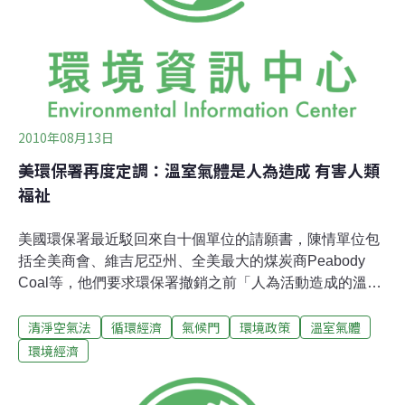
change, *1)台灣有些報紙的外電編譯是《每日電訊報》的
忠實粉絲，從當初「小冰河期」的新聞出來，能作到將近
全版就知道，《每日電訊報》的影響
2010年08月13日
美環保署再度定調：溫室氣體是人為造成 有害人類
福祉
美國環保署最近駁回來自十個單位的請願書，陳情單位包
括全美商會、維吉尼亞州、全美最大的煤炭商Peabody
Coal等，他們要求環保署撤銷之前「人為活動造成的溫室
氣體危害公眾健康及福祉」的研究報告。2009年11月，環
清淨空氣法
循環經濟
氣候門
環境政策
溫室氣體
保署確認人為活動所排放的溫室氣體導致氣候變遷，是確
實且正在發生的，並且危害人類健康及自然環境。這樣的
環境經濟
結論促使當局援用清淨空氣法(Clean Air Act)規範溫室氣體
的排放。但請願團體主張氣候科學不可信，並強調讓