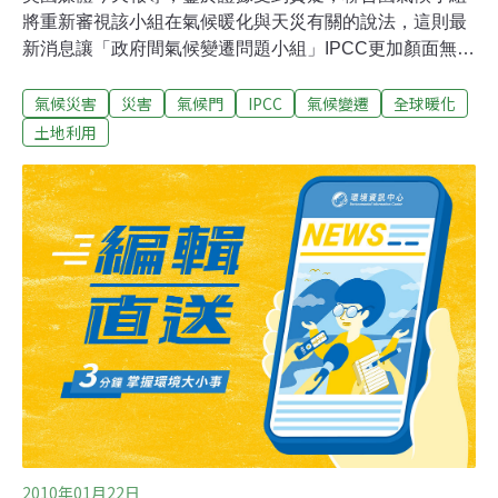
將重新審視該小組在氣候暖化與天災有關的說法，這則最
新消息讓「政府間氣候變遷問題小組」IPCC更加顏面無
光，因為他們才剛在本周承認2007年發布的關鍵報告中，
氣候災害
災害
氣候門
IPCC
氣候變遷
全球暖化
一則有關喜瑪拉雅冰河即將融化的預測有誤。IPCC在
2007年的「第四次評估報告」（Fourth Assessment
土地利用
Report），發出氣候變遷警訊，促使全球領袖展開行動。
這則報告為IPCC贏得諾貝爾和平獎，並成為氣候科學的基
準。報告另指，洪水和龍捲風等災害所造成的損失暴增，
和氣候變遷脫不了關係。「星期泰晤士報」報導，儘管當
年至少有兩個科學審議專家對報告提出質疑，IPCC仍舊發
布宣言；在報告發表後，也未出面澄清。IPCC上週不得不
承認，關於喜瑪拉雅冰河將在2035年前消失的說法「缺乏
證實」。「泰晤士報」則報導，IPCC主席帕卓里已經利用
喜瑪拉雅冰河融化的不實說法，募集了數百萬英鎊資金。
2010年01月22日