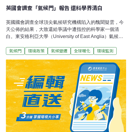
英國會調查「氣候門」報告 還科學界清白
英國國會調查全球頂尖氣候研究機構陷入的醜聞疑雲，今
天公佈的結果，大致還給爭議中遭指控的科學家一個清
白。東安格利亞大學（University of East Anglia）氣候研
究小組（CRU）在上千封電子郵件從該校伺服器遭駭並貼
氣候門
環境政策
氣候變遷
全球暖化
環境監測
上網路後，這個由瓊斯（Phil Jones）領導的單位就成為
眾矢之的。懷疑論者宣稱，郵件內容證明科學家企圖在去
年12月聯合國氣候會議前、誇大全球暖化的現象。 但國會
調查卻判定，瓊斯與全體研究小組並未不誠實。這起調查
是爭議爆發後的首例。下議院的科學科技委員會針對氣候
資料外洩的報告指出：「對瓊斯教授與氣候研究小組的關
注大多不當。」「有關瓊斯教授涉嫌拒絕公開原始數據與
電腦密碼，委員會認為，他的行為符合氣候科學界的一般
做法。」不過委員會也呼籲氣候學家採取更透明的作業方
式，公佈原始數據以及工作細節。