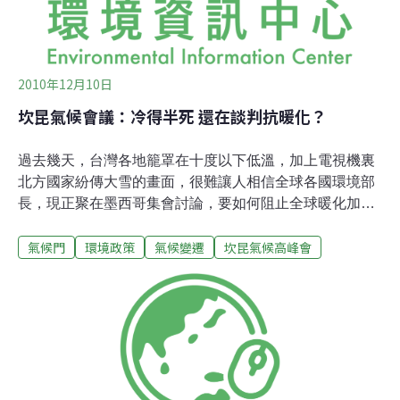
2010年12月10日
坎昆氣候會議：冷得半死 還在談判抗暖化？
過去幾天，台灣各地籠罩在十度以下低溫，加上電視機裏
北方國家紛傳大雪的畫面，很難讓人相信全球各國環境部
長，現正聚在墨西哥集會討論，要如何阻止全球暖化加
速。不過，這次在坎昆舉辦的年度氣候會議，各國元首來
氣候門
環境政策
氣候變遷
坎昆氣候高峰會
得不多，且大部份時間還在收拾去年哥本哈根會議失敗的
殘局，在本來就預估成果不會太多的情況下，媒體報導的
興趣其實並不太大。找新聞 不顧真相但與其讓媒體冷淡處
理，也比其刻意誤導引發討論要好。以揭露「地球邁向小
冰河期」研究、追蹤「氣候門醜聞」不遺餘力英國報紙
《每日電訊報(Daily Telegraph)》，八日就從坎昆發了一
則新聞，指即使大家都說氣候變遷，但全球的冰河依舊持
續成長著(原標題：Glaciers increasing despite climate