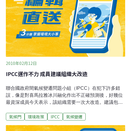
振，許多公眾與媒體輿論也隨之起舞，少數人甚至聲稱全
球暖化是場世紀大騙局。科學的誠信與正確當然極為重
要，任何人都應該用嚴格的標準來檢視這些研究，日前
IPCC主席已經坦承報告撰寫的過程的確有些許瑕疵，但是
他說這些事件並不影響整份報告的公信力，
2010年02月12日
IPCC運作不力 成員建議組織大改造
聯合國政府間氣候變遷問題小組（IPCC）在犯下許多錯
誤，像是對喜馬拉雅冰川融化作出不正確預測後，好幾位
最資深成員今天表示，該組織需要一次大改造。建議包括
廢除這個由志願者管理的小組，改以全職員工代替的小
氣候門
環境政策
IPCC
氣候變遷
組，以及建立一個維基百科式討論區，以交換氣候變遷的
訊息和概念。在科學雜誌「自然」中撰文的5位研究者大
都同意，這個小組的運作太過耗時費力，還有一些人建