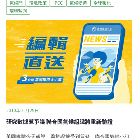
氣候門
環境政策
IPCC
氣候變遷
全球暖化
現在恐怕又要再次面臨外界質疑其報告品質有問題的尷尬
場面。IPCC負責就氣候變遷現象的科學證據提供權威評
環境監測
估，每6年發表一次報告，各國政府可據此作出足以影響
數10億人口的政策決定。在2007年公佈的最近一篇報告
中，IPCC宣稱南美安地斯山、歐洲阿爾卑斯山與非洲等地
的高山冰河面積，在1900年至2000年間明顯萎縮，並引述
兩篇研究做為論點依據。但英國每日電訊報記者繼續追查
後竟發現，報告中引述的研究，一篇是「登山」雜誌於
2002年刊登登山家鮑恩所撰寫的文章，文內主要引述登山
家傳聞指出，全球各地冰川與冰層自1970年以來即不斷退
縮、消失中。ＩＰＣＣ報告品質引質疑鮑恩曾經發表過兩
本有關氣候變遷的著作，
2010年01月25日
研究數據惹爭議 聯合國氣候組織將重新驗證
英國媒體今天報導，鑒於證據受到質疑，聯合國氣候小組