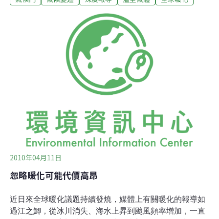
浦
」這封1999年寄出的電子郵件(*1)，加上其他過去13
年來，大約一千多封氣候專家彼此的通信內容，在2009年
被電腦駭客由英國東安格利亞大學(UEA)氣候研究中心
(CRU)伺服器內盜出，並廣寄給媒體及公佈在網路上。這
些被精心挑選出的郵件，大多都是由檯面上知名的氣候科
學家所撰寫，然而信件內容要不就是有發信者對目前的暖
化數據不具信心，或顯示有學者企圖利用學術門閥力量，
打壓其他反暖化的學者。毫無意外，這些信件立刻被暖化
懷疑論者(Climate Sceptics)大肆炒作，
2010年04月11日
忽略暖化可能代價高昂
近日來全球暖化議題持續發燒，媒體上有關暖化的報導如
過江之鯽，從冰川消失、海水上昇到颱風頻率增加，一直