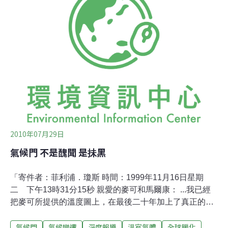
IPCC、美國國家科學院、美國全球氣候變遷研究成果受質
疑的「氣候門」事件。不過，環保署7月29日正式公告：
經過數月認真審核請願內容和氣候變遷實情後，他們找不
到支持該訴願的證據；相反地，環保署更告明確表示「氣
候暖化是確實可信、真實的，也在持續加劇中」。美國環
保署署長潔克森(Lisa Jackson)表示，「我們的根據是來自
世界各地及美國的科學性報告、資料及數據。而反對者
2010年07月29日
氣候門 不是醜聞 是抺黑
「寄件者：菲利浦．瓊斯 時間：1999年11月16日星期
二 下午13時31分15秒 親愛的麥可和馬爾康： ...我已經
把麥可所提供的溫度圖上，在最後二十年加上了真正的溫
度趨勢(舉例：從1981年起算)、凱斯的圖則是從1961年作
氣候門
氣候變遷
深度報導
溫室氣體
全球暖化
了調整，修正了溫度下降的趨勢。 祝好 菲利