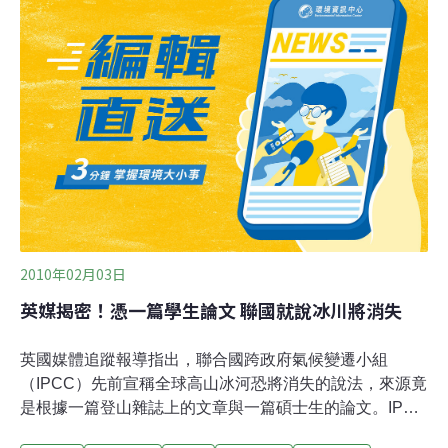
議，小組對氣候變遷的檢討不受政府監督，以避免任何政
治干預。不過沒有人要求撤換該團體的負責人帕卓里
（Rajendra Pachauri），他因組織管理工作以及和個人財
務有關的利益衝突受到攻擊。帕卓里否認做錯任何事情。
英國東安格利亞大學教授，同時也是聯合國政府間氣候變
遷問題小組過去報告的共同主筆休姆（Mike Hulme）建
議，解散這個小組，改以3個分開的部門接手工作。第一
個部門專門研究自然科學並發表簡短、適時和政策相關報
告。第二個部門評估區域影響，第
2010年02月03日
英媒揭密！憑一篇學生論文 聯國就說冰川將消失
英國媒體追蹤報導指出，聯合國跨政府氣候變遷小組
（IPCC）先前宣稱全球高山冰河恐將消失的說法，來源竟
是根據一篇登山雜誌上的文章與一篇碩士生的論文。IPCC
上月初才因公佈喜馬拉雅山冰河融化的預測不實而道歉，