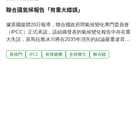
聯合國氣候報告「有重大錯誤」
據英國媒體20日報導，聯合國政府間氣候變化專門委員會
（IPCC）正式承認，該組織發表的氣候變化報告中存在重
大失誤，喜馬拉雅冰川將在2035年消失的結論嚴重違背事
實。英國媒體20日援引IPCC副主席Jean-Pascal van
氣候門
IPCC
氣候變遷
全球暖化
聯合國
Ypersele的話稱，他們2007年發表的「第四次評估報告」
中存在資料錯誤。他同時強調，人類活動對氣候變化產生
影響這一總體結論是站得住腳的。「我不認為一個錯誤就
會削弱這份長達3000頁的報告的可信度，」van Ypersele
說，「有些人肯定會拿它來攻擊IPCC，但如果我們自己承
認了這一錯誤，解釋清楚犯錯原因，並修正了錯誤，那麼
IPCC的可信度只會得到加強。」IPCC在2007年那份極具
影響力的報告中發出警告：喜馬拉雅速度快於世界其他地
區，這一重要冰川很有可能在2035年或更早時候消失。