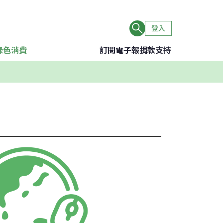
登入
綠色消費
訂閱電子報
捐款支持