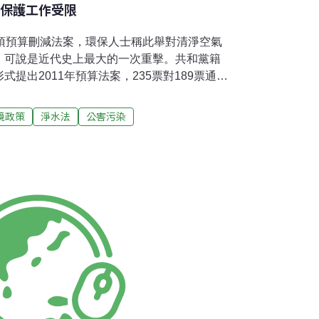
境保護工作受限
一項預算刪減法案，環保人士稱此舉對清淨空氣
，可說是近代史上最大的一次重擊。共和黨籍
提出2011年預算法案，235票對189票通
同民主黨議員一起投下反對票。共和黨的預算版
610億美元支出，作為政府在剩餘財政年度中
境政策
淨水法
公害污染
大砍環保署1/3的預算，更以表決方式禁止環
油廠的監測計畫，這項計畫自1月2日開始，目
全球暖化污染物。此法案也禁止環保署依淨水
域，其中包括供應1.17億人口飲用水的水
位的共和黨而言，此法案旨在於削減政府開
ohn Boehner)在同日的聲明中表示：「本
夠行使其意志，最後做到了美國史上最大