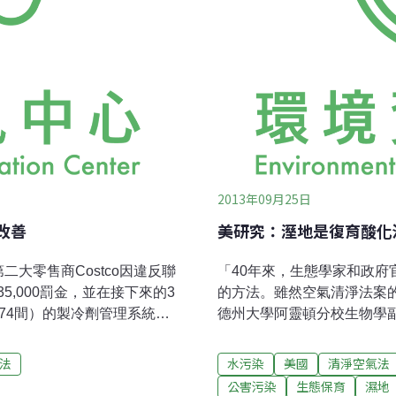
2013年09月25日
改善
美研究：溼地是復育酸化
大零售商Costco因違反聯
「40年來，生態學家和政
335,000罰金，並在接下來的3
的方法​​。雖然空氣清淨法
74間）的製冷劑管理系統，
德州大學阿靈頓分校生物學副教授
學物質。Costco冷櫃不
究小組發現，地表水中有機
強力溫室氣體，其全球暖化效應
（brownification
法
水污染
美國
清淨空氣法
必須改善30間分店的商用製冷設
「將來復原酸化問題的工作
公害污染
生態保育
濕地