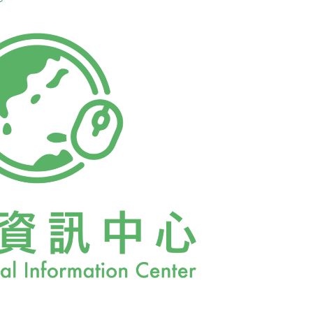
森林保護區（Adirondack Forest
英畝大小，因受大氣中酸性物質的不利影響，河
研究小組在年度幾個酸性沈降（Acid
期，在此保護區192處河流收集637個樣本，將矽藻
有機和無機酸的濃度做比較。結果發現，有連
有機質，使