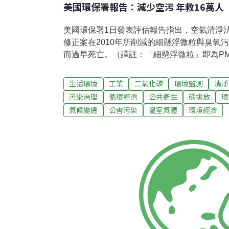
美國環保署報告：減少空污 年救16萬人
美國環保署1日發表評估報告指出，空氣清淨法（Clea
修正案在2010年所削減的細懸浮微粒與臭氧
而過早死亡。（譯註：「細懸浮微粒」即為PM
檢視空氣清淨法修正案在1990年至2020年
影響。報告並推斷，到了2020年，修正案遏
生活環境
工業
二氧化碳
環境監測
清淨
所獲得的效益，將到達約2兆美元，單在2020
污染治理
循環經濟
公共衛生
碳排放
環
削減大氣懸浮微粒後，相關的過早死亡案例因
氣候變遷
公害污染
溫室氣體
環境經濟
佔2兆美元中的85%。環保署的這份報告經過
分析委員會（Council on Clean Air Compli
員會是由經濟學家、科學家與公衛專家組成的獨
成立。「空氣清淨法施行數十年以來的成功經