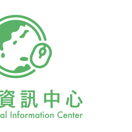
保署7月29日正式公告：經過數月認真審核請
他們找不到支持該訴願的證據；相反地，環保
是確實可信、真實的，也在持續加劇中」。美
Jackson)表示，「我們的根據是來自世界各地及
數據。而反對者