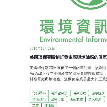
2010年12月29日
美國環保署將制訂發電廠與煉油廠的溫室
美國環保署23日宣佈了一個兩年計畫，規劃將在
Air Act)下設立兩個產業的溫室氣體排放標
料發電廠與煉油廠。這兩種產業是最大的工業
排放溫室氣體排放量。今年度一份在去年由眾
院，但最後並未獲參院投票支持，草案內容規
化石燃料
清淨空氣法
污染治理
循環經濟
並且建立了排放許可證的市場交易機制。美國
環境政策
公害污染
溫室氣體
環境經濟
副主任麥卡錫(Gina McCarthy)在23日
工業
煉油廠