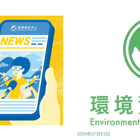
d trade)計畫。麥卡錫表
的「氣候門」事件。不過，環
不會涉及國會在未來將會立
願內容和氣候變遷實情後，
由兩項法定協議內容所規
署更告明確表示「氣候暖化
，當地政府以及對布希當政
國環保署署長潔克森(Lisa 
布
美國的科學性報告、資料及
2009年07月03日