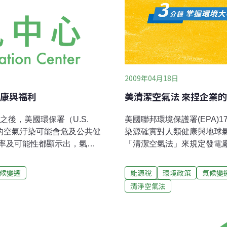
2009年04月18日
康與福利
美清潔空氣法 來捏企業
之後，美國環保署（U.S.
美國聯邦環境保護署(EPA
成的空氣汙染可能會危及公共健
染源確實對人類健康與地球
率及可能性都顯示出，氣候
「清潔空氣法」來規定發電廠
更必須負起全責，在《清淨
相當於為歐巴馬的能源政府背
溫室氣體就是危害我們公共
今天公布的這類結論，因為
候變遷
能源稅
環境政策
氣候變
實了有六大溫室氣體所可能
壓力，而減排可能增加企業
清淨空氣法
ide）、甲烷（methane）、
法院曾於2007年4月諭令
rofluorocarbons）、全氟
與社會福祉，以便決定應否
fur hexafluoride）等，這
制，但布希政府強烈反對用「