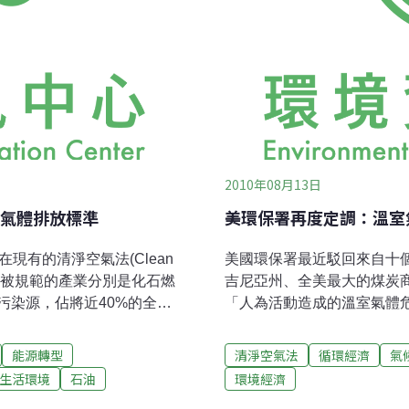
2010年08月13日
氣體排放標準
美環保署再度定調：溫室
現有的清淨空氣法(Clean
美國環保署最近駁回來自十
準，被規範的產業分別是化石燃
吉尼亞州、全美最大的煤炭商P
污染源，佔將近40%的全美
「人為活動造成的溫室氣體危
議院通過的草案進入了參議
月，環保署確認人為活動所
定了溫室氣體的排放總量，
發生的，並且危害人類健康
能源轉型
清淨空氣法
循環經濟
氣
環保署的空氣與輻射辦公室
氣法(Clean Air Act
生活環境
石油
環境經濟
舉辦的電話會議中向記者表示，美國
信，並強調讓IPCC、美國