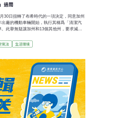
」過關
6月30日扭轉了布希時代的一項決定，同意加州
年出廠的機動車輛開始，執行其稱爲「清潔汽
準。此擧無疑讓加州和13個其他州，要求減少
通暢無阻。「清潔空氣法案」賦予加州特別的
格的機動車輛空氣污染標準。不過前提須事先
空氣法
生活環境
所設立的標準。如此一來，加州自訂的規則才
於1月上任後不久，即指示環保署評估當初否決
09年1月21日收到一封加州的來信。信中提出
a Jackson）重新審核否決提案的原因。清潔
權力，准許加州為因應其嚴峻的空氣污染問
自訂的廢氣排放標準。一旦環保署承認加州的
行仿效。歐巴馬總統于5月19日宣布一項協議