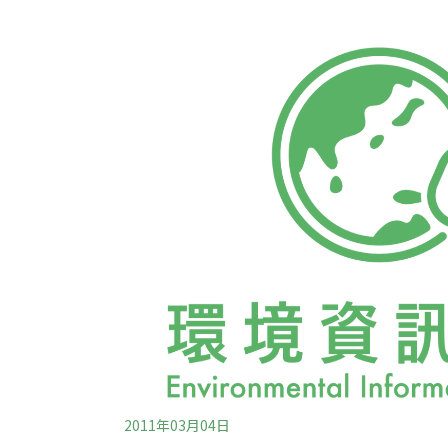
備，並導入製冷劑管理系統，預防和修復製冷
率減少20%。2011年的滲漏率為24%，201
淨空氣法第六章規定，商業製冷設備所有者和
50磅臭氧破壞製冷劑且每年滲漏率超過35%
Costco還必須在3年內於所有分店安裝使用
統，以及
2011年03月04日