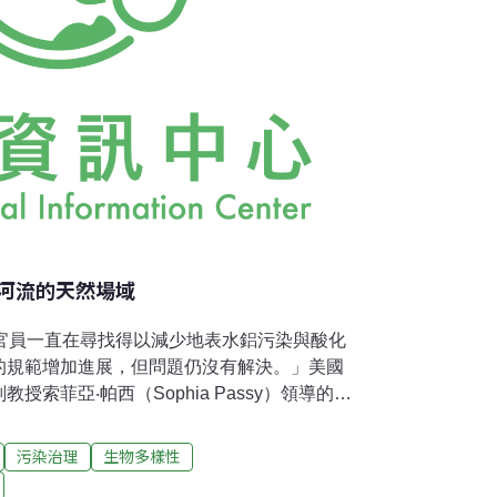
河流的天然場域
府官員一直在尋找得以減少地表水鋁污染與酸化
案的規範增加進展，但問題仍沒有解決。」美國
索菲亞‧帕西（Sophia Passy）領導的研
質的增加（也被稱為「棕化作用
）」，註1），對淡水生態系統有正面的效益。帕西說，
污染治理
生物多樣性
，將會考慮使用濕地作為恢復河川健康的自然