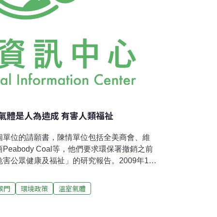
氣體是人為造成 有害人類福祉
個單位的請願書，陳情單位包括全美商會、維
eabody Coal等，他們要求環保署撤銷之前
害公眾健康及福祉」的研究報告。2009年11
排放的溫室氣體導致氣候變遷，是確實且正在
及自然環境。這樣的結論促使當局援用清淨空
候門
環境政策
溫室氣體
)規範溫室氣體的排放。但請願團體主張氣候科學不可
國家科學院、美國全球氣候變遷研究成果受質疑