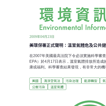
2009年04月23日
美環保署正式聲明：溫室氣體危及公共健
在2007年美國最高法院下令必須實施科學審查
EPA）於4月17日表示，溫室氣體排放所造
康或福利。科學審查結果發現，有非常大的機
變遷是一個很嚴重的問題；而溫室氣體之排放
空氣法》所指稱的「公共健康與福利」當中，
美國
清淨空氣法
污染治理
能源轉型
氣
健康與福利的元凶。同時，科學審查結果也證
公害污染
溫室氣體
造成的危害最大，包括二氧化碳（carbon diox
一氧化二氮（nitrous oxide）、氫氟碳化物（hyd
碳化物（perfluorocarbons）、以及六氟化硫（sul