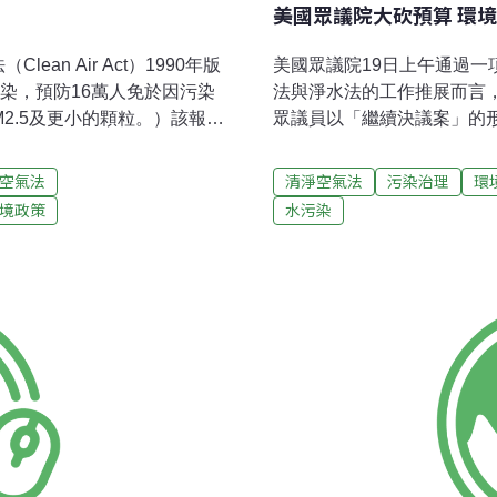
美國眾議院大砍預算 環
n Air Act）1990年版
美國眾議院19日上午通過
污染，預防16萬人免於因污染
法與淨水法的工作推展而言
2.5及更小的顆粒。）該報告
眾議員以「繼續決議案」的形式
之間對經濟、公共健康與環境的
過，僅有3位共和黨議員協
止細懸浮微粒與地面臭氧污染
本大幅刪減聯邦預算計畫中的
空氣法
清淨空氣法
污染治理
環
年便可挽救23萬民眾死亡。
的運作資金。這項預算案不僅
境政策
水污染
而減少，此所獲得的效益約
保署針對煤炭火力電廠與煉
廣泛的審查，也納入空氣清淨
的是要減少二氧化碳與其他
ance Analysis）之成果，此委
法修復該國最為脆弱的諸多河
立小組，由國會於1991年
源。對在眾議院掌握多數席
驗，協助數百萬美國人
支。眾議院發言人約翰‧博納(J
週，是多年來首次眾議院能