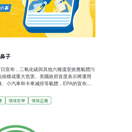
的鼻子
)17日宣布，二氧化碳與其他六種溫室效應氣體污
氣候構成重大危害。美國政府首度表示將運用
、小汽車和卡車減排等氣體，EPA的宣布也
書。時代不一樣了。布希政府向來抗拒EPA
這種觀點會引發改變政策以適應新減排標準的
遷
環境哲學
環境正義
界的成本，轉而傷害美國經濟。美國聯邦最高
聯邦政府環保單位檢討溫室氣體是否危害大眾健康
在「清潔空氣法」中加入溫室氣體的排放量限
清潔空氣法」處理氣候變遷問題。EPA現在