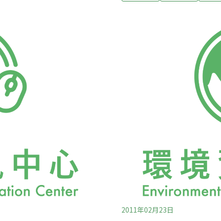
劑滲漏，讓全公司平均滲漏
方式。」紐約州東北方的阿迪朗達克
7年前必須減少到19%以下。清
Preserve）共約六百萬
營運者，若製冷設備有超過
流、湖泊和土壤正持續酸化。
者，必須在30天內修復滲漏。
Deposition）的關鍵時
環境友善的乙二醇二迴路冷卻系
或藻類的生物多樣性狀況與
結濕地的河流，具有較高的
2011年02月23日