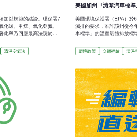
美國加州「清潔汽車標準
須加以規範的結論。環保署7
美國環境保護署（EPA）於
氧化碳、甲烷、氧化亞氮、
減排的要求，准許該州從今
署此舉乃回應最高法院於
車標準」的溫室氣體排放標
據《清淨空氣法》控制溫室氣體
汽車溫室氣體碳排放的路途
眾健康和福祉的空污。一但
權力，執行比聯邦政府更嚴
清淨空氣法
環境政策
交通運輸
清淨
施。※資料來源 ※本文出自環
徵得環保署同意，放棄聯邦
案計畫
有法律效力。自歐巴馬總統
提案的適當性。環保署於20
若干訴求要求署長潔克森（Lis
空氣法案賦予環保署足夠的
題，針對新的機動車輛採用
提案請求，其他各州也可以自