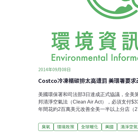
2014年09月08日
Costco冷凍櫃碳排太高遭罰 美環署要求
美國環保署和司法部3日達成正式協議，全美第二
邦清淨空氣法（Clean Air Act），必須支付$
年間花約2百萬美元改善全美一半以上分店（2
減少製冷設備所排放的臭氧破壞氣體和溫室氣體化
合格 冷媒外洩將加速暖化R-22冷媒是一種
臭氧
環境政策
全球暖化
美國
清淨空氣
是二氧化碳的1700倍。根據協議，Costco