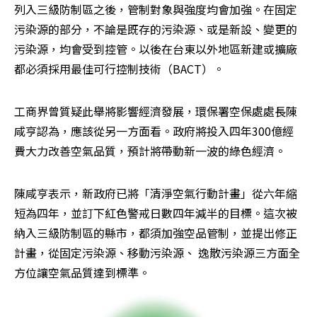
列入三級防制區之後，管制對象與強度均會加強。在固定
污染源的部分，不論是既存的污染源、或是新設、變更的
污染源，均會受到控管。以後在台東以外地區新建或擴廠
都必須採用最佳可行控制技術（BACT）。
工商界曾質疑此舉將影響經濟發展，環保署空保處處長陳
咸亨認為，應該從另一方面看。政府將投入四年300億經
費大力改善空氣品質，預計將帶動新一波的綠色經濟。
陳咸亨表示，新政府已將「清淨空氣行動計畫」從六年縮
短為四年，並訂下紅色警戒日數四年減半的目標。這次被
納入三級防制區的縣市，都須加強空品管制，並提出修正
計畫，從固定污染源、移動污染源、 逸散污染源三方面全
方位讓空氣品質達到標準。