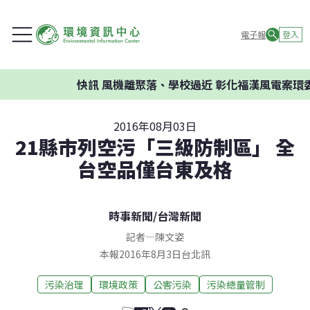
電子報
登入
快訊
風機離聚落、學校過近 彰化福漢風電案環委建
2016年08月03日
21縣市列空污「三級防制區」 全
台空品僅台東及格
時事新聞
/
台灣新聞
記者
—
陳文姿
本報2016年8月3日台北訊
污染治理
環境政策
公害污染
污染總量管制