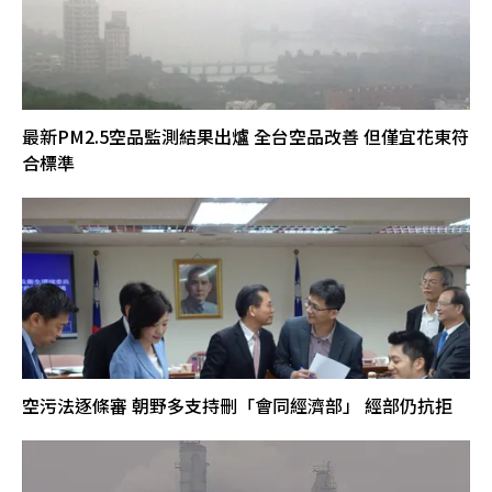
最新PM2.5空品監測結果出爐 全台空品改善 但僅宜花東符
合標準
空污法逐條審 朝野多支持刪「會同經濟部」 經部仍抗拒