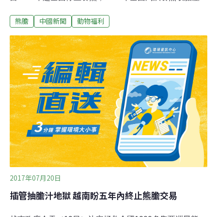
業。澎湃新聞12日報導，釋明海現任柏林禪寺方丈、河北
熊膽
中國新聞
動物福利
省佛教協會會長、河北省佛學院院長、全國人大代表、河
北省政協常委和中國佛教協會副會長。釋明海向13屆全國
人民代表大會一次會議提交了「關於在2022年前全面停止
養熊業的建議」。建議並指出，2006年，大陸野生動物主
管部門曾表示不再新批准養熊場，但圈養黑熊的數量卻持
續增長，違規養殖和熊膽濫用的現象至今依然存在。建議
提出在2020年宣布停止養熊，遏制人工種群持續增長的勢
頭；2022年推出養熊業退出時間表，爭取到2035年全面淘
汰活熊取膽產業。
2017年07月20日
插管抽膽汁地獄 越南盼五年內終止熊膽交易