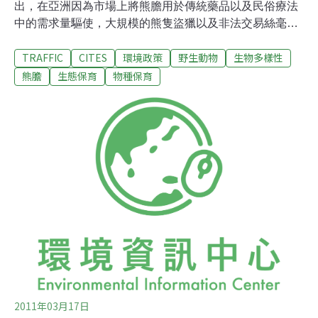
出，在亞洲因為市場上將熊膽用於傳統藥品以及民俗療法
中的需求量驅使，大規模的熊隻盜獵以及非法交易絲毫沒
有任何減退的趨勢。在這份名為「藥錠，藥粉，藥瓶與藥
TRAFFIC
CITES
環境政策
野生動物
生物多樣性
片：亞洲的熊膽交易」的報告中，針對13個地區完成的調
查中，除了澳門以外，其餘所有地區的傳統藥品賣場都可
熊膽
生態保育
物種保育
找到熊膽產品。調查的13個地區分別為：柬埔寨，中國，
香港，日本，南韓，寮國，澳門，緬甸，新加坡，台灣，
泰國，以及越南。在調查的傳統藥品商場中最常看到熊膽
產品的地方為中國、香港、馬來西亞、緬甸，以及越南，
調查的商場中超過半數均販售熊膽產品。最常見的產品種
類則是整顆的膽囊以及藥錠，這些產品在一半的商場中都
可以找到。國際野生物貿易研究委員會的研究顯示，熊膽
產品在這些地區的交易相當錯綜複雜且強盛。有幾個地區
是熊膽產品的製造者或消費者，有些地區則兩者皆是。中
國是這些地區中最常被通報為產品來源的國
2011年03月17日