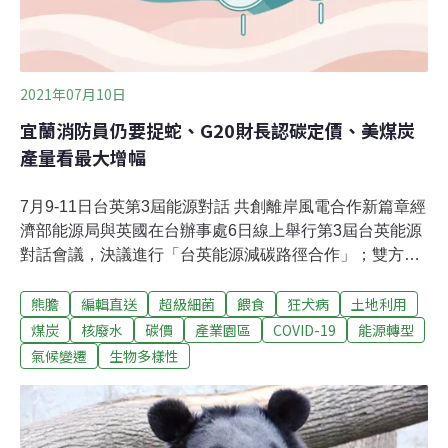
2021年07月10日
宜蘭消防員仍要捉蛇、G20財長認碳定價、美煤炭
產量看最大增幅
7月9-11日台英第3屆能源對話 共創離岸風電合作新篇章經
濟部能源局與英國在台辦事處6日線上舉行第3屆台英能源
對話會議，決議進行「台英能源減碳路徑合作」；雙方也
在會中同時見證工研院與英國再生能源整合開發中心
熊膽
編輯直送
超級細菌
餵食
狂犬病
土地利用
（ORE Catapult）簽署「離岸風電產業與技術合作及資訊
交流合作備忘錄」。（中央社報導）購電換約潮到 和平電
煤炭
核廢水
碳價
產業園區
COVID-19
能源轉型
廠成唯一燃煤IPP購電百億元換約潮到！國內兩家燃煤、
氣候變遷
生物多樣性
七家燃氣民營電廠（IPP）與台電簽訂長達25年合約將陸
續到期，台電表示，燃氣續約較無爭議，但燃煤要看未來
社會氛圍，不過台塑麥寮已將由煤轉氣；另一座燃煤為台
泥的和平電廠將在2027年到期，因官方公布的除役表上並