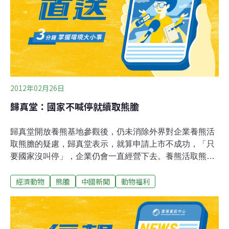
家都在用，只有台灣不用」。保育類野生動物入藥原已成
往事。若再度開放熊膽入藥，台灣中醫藥界十幾年來好不
容易建立的招牌，豈能不受重創？不過，中藥商業同業公
會全國聯合會對此卻大表贊成，認為熊
2012年02月26日
歸真堂：國家不喊停就續取熊膽
歸真堂開放養熊基地參觀後，仍未消除外界對企業養熊活
取熊膽的疑慮，歸真堂表示，就算申請上市不成功，「只
要國家沒叫停」，企業仍會一直經營下去。養熊活取熊膽
的企業歸真堂申請在中國大陸A股市場創業板上市，引來
經濟動物
熊膽
中國新聞
動物福利
輿論撻伐至今未減。綜合中國媒體報導，外界批評只開放
特定熊舍參觀是「樣板戲」，歸真堂回應，這是為了防疫
需求，因為熊舍一旦對外開放後，消毒工作要持續進行3
天，因此不能讓大家隨意參觀。不少大陸媒體在參觀時都