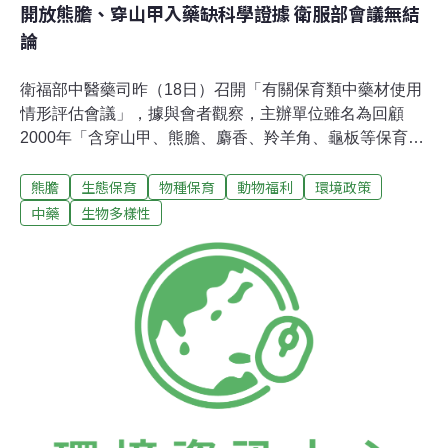
開放熊膽、穿山甲入藥缺科學證據 衛服部會議無結
論
衛福部中醫藥司昨（18日）召開「有關保育類中藥材使用
情形評估會議」，據與會者觀察，主辦單位雖名為回顧
2000年「含穿山甲、熊膽、麝香、羚羊角、龜板等保育類
中藥材成分之中藥藥品許可證」公告至今之適用性，實則
熊膽
生態保育
物種保育
動物福利
環境政策
意圖廢除此項公告；而會議缺乏客觀證據論辯，即使不斷
開會討論，恐也難形成共識。參與此次會議的台灣動物社
中藥
生物多樣性
會研究會主任陳玉敏表示，台灣十幾年來好不容易將含有
保育類野生動物的中藥材全數換證，也研發替代藥劑，若
廢除此項公告，這些藥商將再受影響。而主張廢除的藥商
並非多數，是否該因少數藥商的需要而廢除，也值得商
榷。在療效方面，主要因熊膽的去氧膽酸，比其他脊椎動
物膽汁含量為高，不過全球也已研發替代品，但會議現場
仍有一些中醫師堅稱沒有替代性。陳玉敏認為，若要證實
確為如此，應拿出科學證據討論，而非流於口舌之爭。