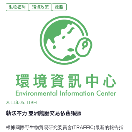
動物福利
環境政策
熊膽
片，希望終止養熊業繼續生存。由於熊的膽汁在亞洲地區
被視為可治癒高燒、肝病與眼疾的靈藥，在美國更有農場
專門飼養熊，作為取膽汁的來源，另外，包括在中國，也
有所謂「熊農場」或是養熊業，專門飼養這些熊並準備取
膽汁。港星成龍稍早便與世界動物保護協會合作，拍攝了
一支宣導片，呼籲大家不要再使用熊膽或是熊的器官作為
食補來源，讓養熊業完全消失在地球上。成龍宣導影片可
見 http://www.youtube.com/watch?v=xBpV1G68-
vw&feature=player_embedded終止養熊業網站
http://www.endbearfarming.org/tch/
2011年05月19日
執法不力 亞洲熊膽交易依舊猖獗
根據國際野生物貿易研究委員會(TRAFFIC)最新的報告指