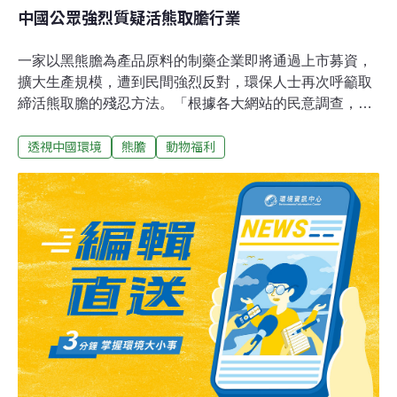
中國公眾強烈質疑活熊取膽行業
一家以黑熊膽為產品原料的制藥企業即將通過上市募資，
擴大生產規模，遭到民間強烈反對，環保人士再次呼籲取
締活熊取膽的殘忍方法。「根據各大網站的民意調查，數
以十萬計的公眾支持淘汰養熊業，占受訪人數的90%以
透視中國環境
熊膽
動物福利
上。」3月1日，中國媒體騰訊綠色、南方週末聯合62家動
物保護組織發出的公開信上稱。受到公眾譴責的福建歸真
堂藥業有限公司（以下簡稱歸真堂）自稱中國南方最大的
黑熊養殖基地，現養殖黑熊400多頭，年繁殖小熊可達100
頭以上，目前主要利用人工繁殖的第二、三代黑熊獲取熊
膽原料。其產品有歸真堂牌熊膽粉（國藥准字
Z10980024）和熊膽膠囊（國藥准字Z20054679）、清甘
茶和熊膽茶等兩大類30多種產品。這次上市募資，將主要
用於其「年產4000公斤熊膽粉」、「年存欄黑熊1200頭，
年繁殖黑熊200頭」兩大項目。人工養熊及活熊取膽的技
術上世紀80年代由朝鮮發明，很快傳入中國，成為致富之
道。後國家雖啟動了研