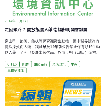
2014年09月17日
走回頭路？ 開放熊膽入藥 衛福部明開會討論
穿山甲、熊膽、龜板等保育類野生動物，因中醫界認為有
特殊療效而入藥。我國早於14年前公告禁止保育類野生動
物入藥，至今已發展出替代品。然而，明（18日）衛福部
將召開會議討論適用性，據傳有業者透過民代施壓，要求
CITES
熊膽
生態保育
環境政策
中藥
開放熊膽製品進口。熊膽入藥有必要？ 全聯會大表贊成在
「餿水油」食安風暴再度狂捲全台，人人自危之際，衛福
生物多樣性
部尚未給國人滿意的防治對策，中醫藥司卻於此時安排
「有關保育類中藥材使用情形評估會議」，開放給特定業
者、民間團體參加。中藥藥證科承辦表示，本次會議為評
估會議，回顧2000年「含穿山甲、熊膽、麝香、羚羊角、
龜板等保育類中藥材成分之中藥藥品許可證」公告（衛署
中會字第0890028972）至今之適用性，並表示「其他國