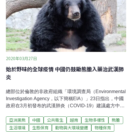
未排入，加上北部已無核四、深澳，核一、核二又除役，
和平在分區供電上會更重要，預料將是我國僅剩的燃煤
IPP。（自由財經報導）
2020年03月27日
始於野味的全球疫情 中國仍鼓勵熊膽入藥治武漢肺
炎
總部位於倫敦的非政府組織「環境調查局（Environmental
Investigation Agency，以下簡稱EIA）」23日指出，中國
政府在3月初發布的武漢肺炎（COVID-19）建議處方中，
赫見含有熊膽成分的中成藥「痰熱清」。「中國國家衛生
亞洲黑熊
中國
公共衛生
越南
生物多樣性
熊膽
健康委辦公廳於3月4日發布《新型冠狀病毒肺炎診療方案
（試行第七版）》，並透過官媒傳播於眾。其中針對「重
生活環境
生態保育
動物與大環境變遷
物種保育