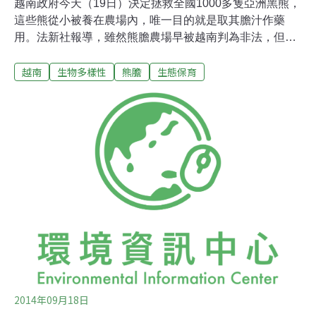
越南政府今天（19日）決定拯救全國1000多隻亞洲黑熊，
這些熊從小被養在農場內，唯一目的就是取其膽汁作藥
用。法新社報導，雖然熊膽農場早被越南判為非法，但當
地人為了熊膽汁暴利，持續獵捕囚禁黑熊，稱是圈養做寵
越南
生物多樣性
熊膽
生態保育
物，並以非常殘忍方式抽取熊膽汁。越南森林部門與非營
利組織亞洲動物（Animals Asia）今天簽署協定，將拯救
所有農場的黑熊，盼在五年內終止熊膽交易。
2014年09月18日