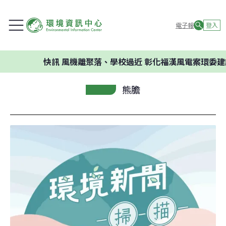
電子報
登入
快訊
風機離聚落、學校過近 彰化福漢風電案環委建議不應
熊膽