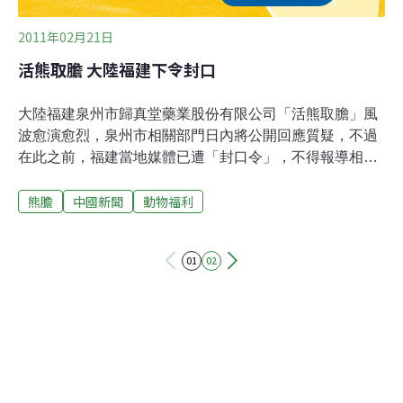
2011年02月21日
活熊取膽 大陸福建下令封口
大陸福建泉州市歸真堂藥業股份有限公司「活熊取膽」風
波愈演愈烈，泉州市相關部門日內將公開回應質疑，不過
在此之前，福建當地媒體已遭「封口令」，不得報導相關
議題。亞洲動物基金會（AAF）日前向福建省證券監督管
熊膽
中國新聞
動物福利
理局遞交一份書面聲明，反對正在籌備上市的歸真堂獲得
批准，理由是一家以活熊取膽為主的企業，不應獲得上市
批准。未料歸真堂創辦人邱淑花回應：歸真堂養熊和活熊
01
02
取膽生產熊膽粉，都經有關部委批准。另據第一財經日報
從官方管道證實，歸真堂申請上市所主打的熊膽茶產品，
無法查到獲得過相關批准文號；同時，在福建省食品藥品
監督管理局官方網站數據庫中，也查不到歸真堂使用熊膽
原料製造熊膽茶的申請。