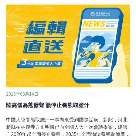
型」與「危重型」患者的推薦處方中，就包含了『痰熱
清』注射液」，EIA在聲明中表示。
2018年03月14日
陸高僧為熊發聲 籲停止養熊取膽汁
中國大陸養熊取膽汁一事向來受到國際詬病。對此，河北
趙縣柏林禪寺方丈明海已向全國人大一次會議提案，建議
自2020年起全面停止養熊，2035年全面淘汰養熊取膽產