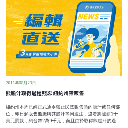
亞洲動物基金會，假借動物保護名義，長期從事反對中國
黑熊養殖及名貴中藥企業的宣傳」，意圖「脅迫我國取締
養熊業，以限制熊膽粉入藥、削弱中藥競爭力、為西方利
益集團壟斷中國肝膽用藥市場謀取更大利益」。而面對中
藥協會拋出的「西方利益集團」論，亞洲動物基金外事部
總監張小海2月6日則回應稱，亞洲動物基金絕大多數捐款
都是小額捐款，以去年的資料為例，94%的捐款來自個人
捐款，幾乎沒有大額的來自機構的捐款。
2011年08月23日
熊膽汁取得過程殘忍 紐約州禁販售
紐約州本周已經正式通令禁止民眾販售熊的膽汁或任何部
位，即日起販售熊膽與其膽汁等同違法，違者將被罰1千
美元罰款，約台幣2萬9千元，而且由於取得熊膽汁的過程
相當殘忍，亞洲巨星成龍也曾與動保團體合作拍攝宣導