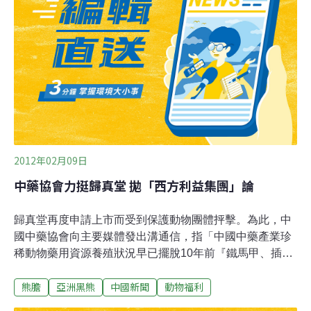
聽到黑熊哀嚎聲，歸真堂則回應，圈養的黑熊沒有退化到
連叫聲都消失的地步，嚎叫聲是牠們「彼此交流和情緒發
洩的形式」；把黑熊嚎叫臆測為引流膽汁時的痛苦，是不
理解動物習性。歸真堂也強調，取膽汁時沒有注射麻醉
劑。歸真堂也反駁亞洲動物基金會（AAF）要求參觀遭拒
絕的說法。歸真堂指出，AAF對外事務部總監張小海帶著
幾位外國人突然造訪且沒有照規定登記，但考慮到AAF的
特殊性，經有關部門同意，決定在22日下午破例為
2012年02月09日
中藥協會力挺歸真堂 拋「西方利益集團」論
歸真堂再度申請上市而受到保護動物團體抨擊。為此，中
國中藥協會向主要媒體發出溝通信，指「中國中藥產業珍
稀動物藥用資源養殖狀況早已擺脫10年前『鐵馬甲、插管
引流』等技術落後時期」，「事實上，不規範養熊場都已
熊膽
亞洲黑熊
中國新聞
動物福利
被政府明令禁止，也同樣被中醫藥及從業人士所反對」。
信件中並指控「受西方利益集團資助的、由英國人創辦的