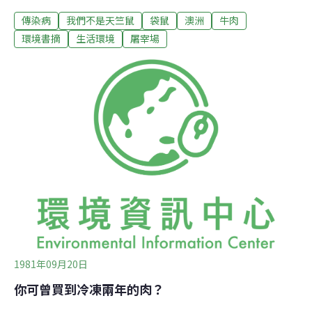
「寄生」在牛肉市場中，市面上部分「牛」肉乾與「牛」
傳染病
我們不是天竺鼠
袋鼠
澳洲
牛肉
肉麵和「袋鼠肉」陰影，一時之間恐怕仍難消除。7月底
開始，澳洲出口的牛肉，在美國地區一再出問題，頗讓國
環境書摘
生活環境
屠宰場
內讀者「掛心」。最近，「澳洲肉類與家畜公司」
（AMLSC）這個「半官方」的組織有兩位職員來過臺灣，
曾與臺灣地區的進口商「會商」，問題的焦點當然是澳洲
冷凍「牛」肉。澳洲出口冷凍牛肉的「名譽」近1個月來
在世界各地遭到損傷。澳洲「牛」肉給查出來了先是7月
下旬馬肉被混雜在牛肉中賣給美國人，讓美國農業部駐聖
地牙哥的檢視官在肉品加工廠發現。隨後美國農業部的官
員更在洛杉磯港發現一批600個冷凍貨櫃的牛肉中至少有
100個冷凍貨櫃是馬牛肉相混的。自此之後，8月30日新加
坡政府也發現，從澳洲進口的肉品中，有5噸是
1981年09月20日
你可曾買到冷凍兩年的肉？