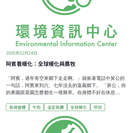
2005年02月24日
阿賓看暖化：全球暖化與農牧
「阿賓，過年有空來鄉下走走啊。」就衝著電話中舅公的
一句話，阿賓來到六、七年沒去的嘉義鄉下。 「舅公，你
的果園跟菜園怎麼都生一堆雜草。你身體不好在休息
哦?」「戇囝仔，這是有機農法。七、八年前發覺肝臟變
氣候變遷
牛肉
溫室氣體
全球暖化
甲烷
很差，說是用太多農藥啊殺草劑的，去傷到身體。後來就
跟著人家不用農藥，連化學肥料都不用了。雖然收成差了
兩三成，但是想想，其實錢也不用賺那麼多啦。你表妹美
芳也很贊成我的想法。」「健康很重要啊」美芳跟著回