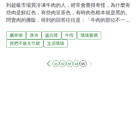
到超級市場買冷凍牛肉的人，經常會覺得奇怪，為什麼有
些肉是鮮紅色，有些肉呈茶色，有時肉色根本就是黑的。
問賣肉的攤販，得到的回答往往是：「牛肉的部位不一樣
啦！」真的是牛肉的部位不同顏色就不一樣嗎？農發會畜
屠宰場
澳洲
蛋白質
牛肉
環境書摘
牧組技正莊銘城說：「屠宰後放血是否完全，很容易影響
肉的顏色。」他的意思是，顏色鮮紅的肉是放血最完全約
我們不是天竺鼠
生活環境
肉色。「放血」是屠體最基本的處理方法。在家中殺過雞
的人都曉得，殺雞假如不放血，雞肉一定不好吃，莊銘城
01
02
03
04
05
說：「不放血的肉，品質會比較差。」不放血的肉，由於
動物血中含有一些「蛋白質分解脢」，在動物死後仍有部
分活動，可能使肌纖維分離、崩解。這種作用即使在冷凍
的情況下也不能避免。「放血」其實未必是把全部的血都
放掉，有部分的血可能在放血之後仍然存在肌肉內的微血
管中。進口的冷凍牛肉，在澳洲屠宰場中處理時，是運用
「急速冷凍」的技術。這些存在肌肉間微血管中的血可被
冷凍在其中，而不至於放出「蛋白質分解黴」來破壞肉的