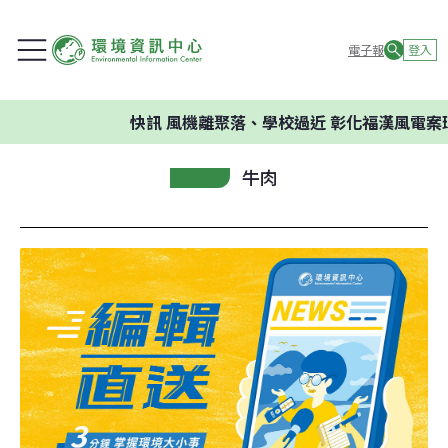
電子報
登入
快訊
風機離聚落、學校過近 彰化福漢風電案環
牛肉