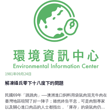
中被摧毀的亞馬遜雨林，許多已成為牧場，森林消失的現
象與畜牧規模大幅增加有關；統計發現，巴西亞馬遜雨林
地區的牲口數量，從1990年的2,600萬頭增加到2002年的
5,700萬頭，增加超過一倍。而在過去6年當中，巴西的牛
肉出口亦增加了超過5倍。而全球市場對巴西牛肉需求大
增又與幾個原因有關：例如在美國、英國及加拿大等牛肉
生產國家所面臨的狂牛症威脅，即是影響因素之一。最終
的結果是巴西的牛肉出口業大發利市，付出的代價卻是重
創亞馬遜雨林。熱帶雨林在地球的水文系統循環中扮演著
關鍵性的
1981年09月24日
解凍攝氏零下十八度下的問題
民國69年「跳跳肉」──澳洲進口飼料用袋鼠肉混充牛肉在
臺灣地區喧鬧了好一陣子；雖然終告平息，可是肉類專家
以及關心進口肉品的人士都指出，「庫存」的袋鼠肉仍