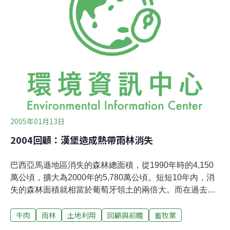
答。從小聰明伶俐的美芳，決定念土壤系，成天摸土看
土，讓務農的親戚們納悶了很久。「農藥不但毒死昆蟲，
也殺死了土裏的微生物。我爸身體裏也累積了不少，沒有
必要繼續慢性自殺啦。」美芳心疼的說。「阿賓，你知道
死掉的土壤多恐怖嗎，沒有什麼微生物，乾乾硬硬的，什
麼都長不出來。吸水力不但變差，還加速全球暖化咧」
「喲，全球暖化怎麼又跟土壤有關了?」阿賓問，心裡納
悶著怎麼接連身邊的人都在講全球暖化。「肥沃土壤中的
微生物吸
2005年01月13日
2004回顧：漢堡造成熱帶雨林消失
巴西亞馬遜地區消失的森林總面積，從1990年時的4,150
萬公頃，擴大為2000年的5,780萬公頃。短短10年內，消
失的森林面積就相當於葡萄牙領土的兩倍大。而在過去兩
年期間，更有將近485萬公頃的雨林遭到破壞，相當於每
牛肉
雨林
土地利用
回顧與前瞻
畜牧業
分鐘破壞11座足球場大小的雨林。有研究人員指出，這個
趨勢與巴西快速成長的牛肉產業有很大的關係。過去10年