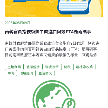
2006年08月09日
南韓官員指恢復美牛肉進口與簽FTA是兩碼事
南韓財政經濟部國際業務政策官金聖真9日強調，恢復進
口美國牛肉與否和韓美自由貿易協定（FTA）是兩碼事，
目前南韓政府正本著國民健康的最優先考量，來處理恢復
進口美國牛肉的問題，今後亦復如此。 南韓「聯合新聞通
土地利用
循環經濟
環境政策
關稅
農林漁牧業
訊社」指出，金聖真9日參加佛教廣播電台時事對談節目
時，就31名美國參議員聯名致函南韓總統盧武鉉警告說，
牛肉
環境經濟
生活環境
「如果不立即恢復進口美國牛肉，韓美自由貿易協定可能
化為泡影」一事，作出前述回應。金聖真指出，就韓美自
由貿易協定問題而言，雙方決定於8月15日交換「關稅讓
許案」，就對方提出的雙邊市場准入方案，進行分析與協
議後，於9月初舉行的第三輪談判上，開始進行全面磋
商。