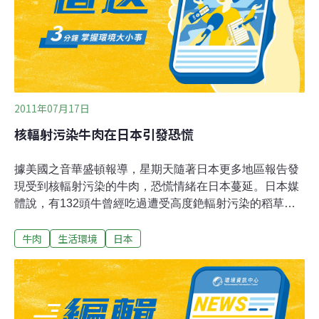
2011年07月17日
核輻射污染牛肉在日本引發恐慌
據美國之音華盛頓報導，星期天隨著日本更多地區報告發
現受到核輻射污染的牛肉，恐慌情緒在日本蔓延。日本媒
體說，有132頭牛曾經吃過遭受高度銫輻射污染的稻草，
這些牛的肉已經運往日本各地。預計日本政府星期二將禁
牛肉
生活環境
日本
止從福島縣運出任何牛肉。