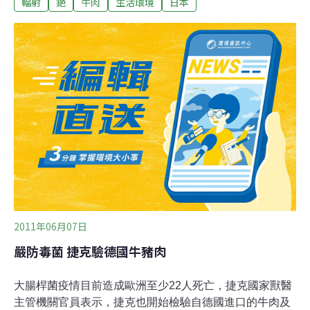
輻射
銫
牛肉
生活環境
日本
8日該農場共送了11頭牛到東京都屠宰廠，11頭牛肉的輻
射銫含量介於1530至3200貝克，遠超出法定標準值500貝
克。目前這些牛肉都保管在東京實驗室裡，並未流入市
面。不過據東京官員透露，之前來自同一農場的5頭牛已
在之前流入東京市場。目前當局正設法追查肉品的流向。
為避免民眾恐慌，日本政府8日已緊急通知福島及鄰近縣
市，加強牛肉的輻射檢測，也立即要求南相馬市停止出
貨。
2011年06月07日
嚴防毒菌 捷克驗德國牛豬肉
大腸桿菌疫情目前造成歐洲至少22人死亡，捷克國家獸醫
主管機關官員表示，捷克也開始檢驗自德國進口的牛肉及