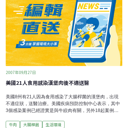
回收重達6.5公噸牛肉，問題出在工人在發現走路不穩的牛
隻後，未回報駐廠的獸醫師，加上趕牛往屠宰的過程涉及
虐待，因此才追溯2年，要求業者大規模回收。但據了
解，因為美國官方還有其他把關方式，這波問題牛肉會引
發的衛生安全的疑慮仍低，不過仍因為違反規定，美官方
已暫停這家業者供應肉品給下游使用，必須等待業者提出
改善報告後，才會恢復。
2007年09月27日
美國21人食用感染漢堡肉後不適送醫
美國8州有21人因為食用感染了大腸桿菌的漢堡肉，出現
不適症狀，送醫治療。美國疾病預防控制中心表示，其中
3個感染案例已經證實是與牛絞肉有關，另外18起案例可
能類似，但還在調查。紐澤西一家肉品公司托普斯25日宣
牛肉
大腸桿菌
生活環境
布回收15萬公斤的冷凍漢堡肉，這些肉品已經經銷到美國