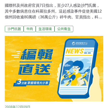
國聯邦及州政府官員7日指出，至少27人感染沙門氏菌，
其中多數病患住在科羅拉多州。這起感染事件促使美國12
個州回收逾80萬磅（36萬公斤）碎牛肉。官員指出，科羅
拉多州21例涉及生漢堡遭沙門氏菌污染確定病例調查，追
沙門氏菌
牛肉
生活環境
公共衛生
查到在加州弗瑞斯諾（Fresno）「牛肉包裝公司」（Beef
Packers Inc）。它是總部位於明尼阿波里斯的農業巨頭卡
吉爾公司（Cargill Inc）的子公司。美國農業部食品安全檢
疫處（Food Safety andInspection Service）發言人伯卡
（Bryn Burkard）指出，在加州至少又發現4例，懷俄明州
有2例，但未證實確實和牛肉包裝公司有關。但伯卡強
調：「我們至今尚未獲得它們和回收肉品有關的訊息。」
農業部宣佈，牛肉包裝公司自願回收近82萬6000磅碎牛
肉。州政府指出，科羅拉多州有4人住院，病情逐漸好轉
中。
2008年12月09日