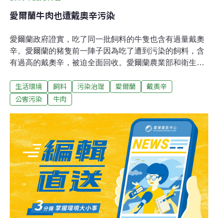
愛爾蘭牛肉也遭戴奧辛污染
愛爾蘭政府證實，吃了同一批飼料的牛隻也含有過量戴奧
辛。愛爾蘭的豬隻前一陣子因為吃了遭到污染的飼料，含
有過高的戴奧辛，被迫全面回收。愛爾蘭農業部和衛生部
官員今天（9日）證實，吃了同一批飼料的牛隻也驗出了
生活環境
飼料
污染治理
愛爾蘭
戴奧辛
過量的戴奧辛。官員說，牛隻的戴奧辛含量雖然比豬隻的
低，但是，仍然有可能讓人罹癌。愛爾蘭官方還沒有說明
公害污染
牛肉
會怎麼處理這些牛隻。愛爾蘭是重要的牛肉出口國，牛肉
產品一年可以帶來15億歐元的收益。