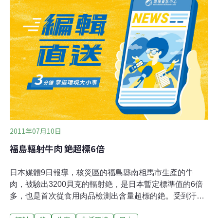
聲明表示，6頭牛已經流入東京、大阪、靜岡等10個縣
市，其中驗出含3400貝克輻射銫的牛，可能有部分肉品已
經進入消費者肚子裡，驗出2200貝克的牛肉目前仍由肉商
保管，未流入市面。
2011年07月10日
福島輻射牛肉 銫超標6倍
日本媒體9日報導，核災區的福島縣南相馬市生產的牛
肉，被驗出3200貝克的輻射銫，是日本暫定標準值的6倍
多，也是首次從食用肉品檢測出含量超標的銫。受到汙染
的牛肉來自距福島第一核電廠20至30公里內的一家農場。