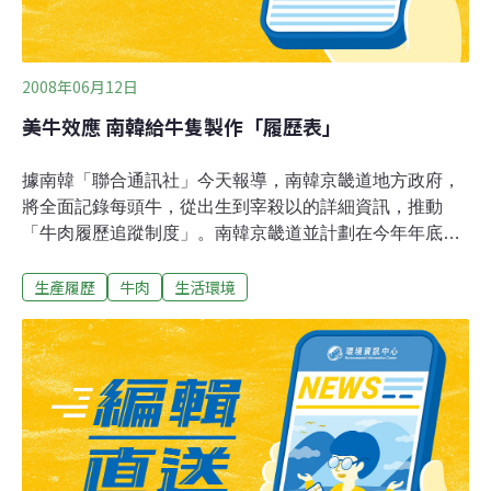
2008年06月12日
美牛效應 南韓給牛隻製作「履歷表」
據南韓「聯合通訊社」今天報導，南韓京畿道地方政府，
將全面記錄每頭牛，從出生到宰殺以的詳細資訊，推動
「牛肉履歷追蹤制度」。南韓京畿道並計劃在今年年底
前，向在道（省）內飼養的40多萬頭牛戴標示耳朵牌，並
生產履歷
牛肉
生活環境
在電腦中輸入有關資訊。自明年七月起，未登記在履歷追
蹤資訊表、而又沒有配戴耳牌的牛隻，將被禁止宰殺。
「牛肉履歷追蹤制度」的第一步，將由受地方政府委託的
企業或機構，向牛的耳朵配戴帶有類似條碼的一串數字的
標示牌子，以便確認每個個體。之後，有關部門，將在電
腦輸入每頭牛的出生地、飼養人、飼料、宰殺過程及病例
等資訊，並繪製資訊表。希望用這種方法安全的食用牛
肉。