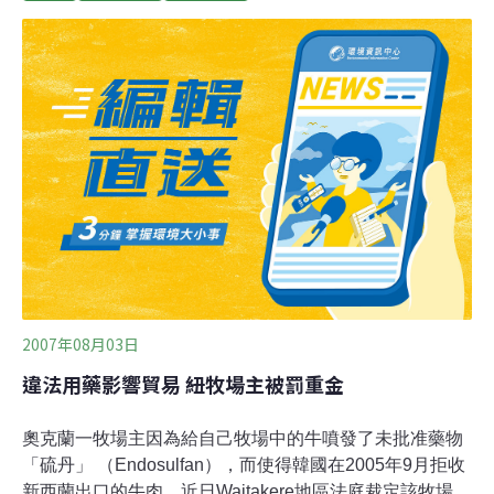
各地。托普斯是美國主要的冷凍漢堡肉廠商，這也是他們
成立65年來首次回收商品。疾病預防控制中心表示，傳出
感染案例的8個州包括康乃迪克、佛羅里達、印第安那、
緬因、紐澤西、紐約、俄亥俄及賓州。
2007年08月03日
違法用藥影響貿易 紐牧場主被罰重金
奧克蘭一牧場主因為給自己牧場中的牛噴發了未批准藥物
「硫丹」 （Endosulfan），而使得韓國在2005年9月拒收
新西蘭出口的牛肉，近日Waitakere地區法庭裁定該牧場主