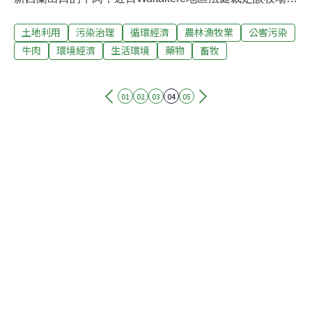
犯有3項罪名，共罰款15000元。法官Lindsay Moore認
土地利用
污染治理
循環經濟
農林漁牧業
公害污染
為，對於任何一位懂得肉類貿易對新西蘭重要性的人，都
會看到Carl Houghton的行為給國家帶來災難性的信譽損
牛肉
環境經濟
生活環境
藥物
畜牧
失。Moore法官表示，對Carl的罰款已經是「絕對的最低
限額」，但是，法庭是想向牧場主們傳達一個明確的信
01
02
03
04
05
息，就是一定要重視農用藥物的使用，因為其後果是非常
嚴重和嚴肅的。新西蘭食物安全委員會（New Zealand
Fod Safety Authority）也表示，對Carl Houghton的高額經
濟處罰，也是給其他牧場主們的警示。該委員會提醒所有
的食物生產商一定要遵守法律法規。一些看上去無害的，
或者是對牧場有好處的行為，都有可能給新西蘭的