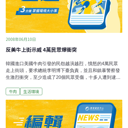
2008年06月10日
反美牛上街示威 4萬民眾爆衝突
韓國進口美國牛肉引發的民怨越演越烈，憤怒的4萬民眾
走上街頭，要求總統李明博下臺負責，並且和鎮暴警察發
生激烈衝突，至少造成了20個民眾受傷，十多人遭到逮
捕。抗議美國牛肉進口，4萬憤怒的南韓民眾走上街頭，
牛肉
生活環境
狀況失控連鎮暴警察也難以招架。情緒失控的抗議份子，
攻擊當作路障的鎮暴巴士，甚至還想把巴士整個翻倒，很
多鎮暴警察，甚至被困在巴士頂端，民眾猛搖巴士，場面
一陣混亂。 面對來自民間的不滿聲浪，上週五已經有8名
南韓高層下台，一名不具名的總統府高層更是透露，總理
韓昇洙將會在今天，率領各部會首長提出內閣總辭。美國