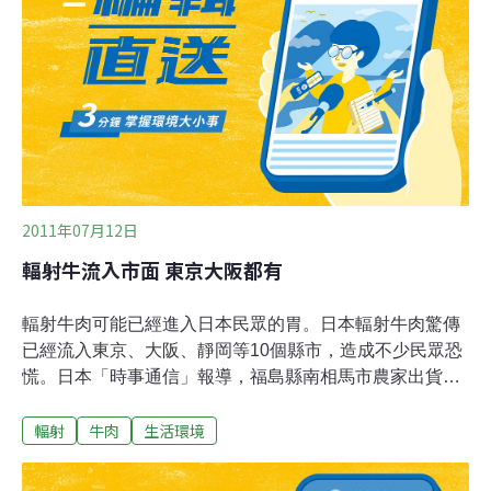
2011年07月12日
輻射牛流入市面 東京大阪都有
輻射牛肉可能已經進入日本民眾的胃。日本輻射牛肉驚傳
已經流入東京、大阪、靜岡等10個縣市，造成不少民眾恐
慌。日本「時事通信」報導，福島縣南相馬市農家出貨的
食用牛再度驗出含超標的輻射銫，東京都11日從福島縣出
輻射
牛肉
生活環境
貨的6頭牛中，驗出2頭分別含有3400貝克與2200貝克的
輻射銫，遠超過食品衛生法規定的標準值（500貝克）。
這6頭牛和之前的11頭輻射牛飼養在同一個農場。東京都