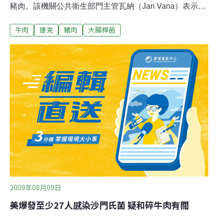
豬肉。該機關公共衛生部門主管瓦納（Jan Vana）表示，
獸醫主管機關計畫檢驗30個進口牛肉及豬肉的樣本。瓦納
牛肉
捷克
豬肉
大腸桿菌
表示：「我們剛展開對牛肉及豬肉取樣的特別行動，週末
將知道結果。」
2009年08月09日
美爆發至少27人感染沙門氏菌 疑和碎牛肉有關