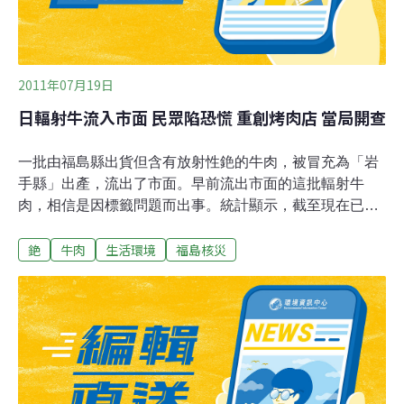
2011年07月19日
日輻射牛流入市面 民眾陷恐慌 重創烤肉店 當局開查
一批由福島縣出貨但含有放射性銫的牛肉，被冒充為「岩
手縣」出產，流出了市面。早前流出市面的這批輻射牛
肉，相信是因標籤問題而出事。統計顯示，截至現在已出
貨肉牛共計 554 頭。日本政府準備依據核災對策特別措
銫
牛肉
生活環境
福島核災
施，全面限制福島縣牛肉出貨；福島縣也在昨天開始調查
縣內 4000 家畜農。而傳出多起輻射牛流入市場事件後，
烤肉店門可羅雀，生意受到重創。據報導，傳出多起輻射
牛流入市場事件後，烤肉店門可羅雀。上周末起的三連休
假期，聚集了許多家烤肉店的上野，午餐時間卻有許多空
位。