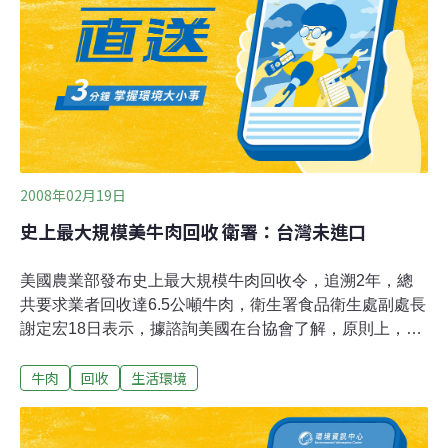
在2003年發現狂牛病例後，南韓就禁止美國牛進口，直到
李明博上台才在今年4月取消禁令，民間立即發起抗爭，
甚至要求李明博下台。抗議領袖：「李明博完蛋了，我們
要用民主的力量推翻他，除非他自己辭職。」雖然美國總
統布希，特地在週末致電李明博，保證出口南韓的牛肉絕
對安全，不過南韓民眾的憤怒，短期之內還是很難
2008年02月19日
史上最大規模美牛肉回收 衛署：台灣未進口
美國農業部發布史上最大規模牛肉回收令，追溯2年，總
共要求業者回收達6.5公噸牛肉，衛生署食品衛生處副處長
謝定宏18日表示，據諮詢美國在台協會了解，原則上，這
家問題肉品公司只有內銷，在美國境內販賣，沒有在各國
牛肉
回收
生活環境
的出口業績，因此「台灣確定沒有進口」，消費者可以放
心。謝定宏指出，據了解，美國官方此次要求，位於南加
州的「西地」肉品公司（Westland/Hallmark）必須大規模