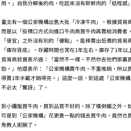
用。」自我分解後的肉，吃起來沒有新鮮肉的「結棍感
臺北有一個公家機構出售大批「冷凍牛肉」，根據貿易
而是以「投標口方式向進口牛肉商買牛肉再賣給消費者
「便宜」之外沒有別的「優點」。能移賣出低價的貿易
「庫存貨底」，存藏時間也常在1年左右。庫存了1年以
貿易商就曾表示過：「當然不一樣，不然你去他們那裏
勁。」他還表示：「公家機構賣牛肉，不重推銷，所以
得賈1年半戴才銷得完。」這麼一說，到這處「公家機構
不必太「驚訝」了。
到小攤販買牛肉，買到品質不好的，除了嘆倒楣之外，
可是到「公家機構」花更貴一點的錢去買牛肉，竟然也
免教人扼腕了。