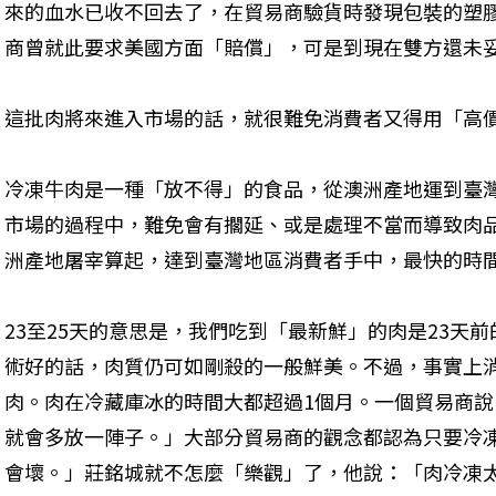
來的血水已收不回去了，在貿易商驗貨時發現包裝的塑
商曾就此要求美國方面「賠償」，可是到現在雙方還未
這批肉將來進入市場的話，就很難免消費者又得用「高
冷凍牛肉是一種「放不得」的食品，從澳洲產地運到臺
市場的過程中，難免會有擱延、或是處理不當而導致肉
洲產地屠宰算起，達到臺灣地區消費者手中，最快的時間
23至25天的意思是，我們吃到「最新鮮」的肉是23天
術好的話，肉質仍可如剛殺的一般鮮美。不過，事實上
肉。肉在冷藏庫冰的時間大都超過1個月。一個貿易商
就會多放一陣子。」大部分貿易商的觀念都認為只要冷凍
會壞。」莊銘城就不怎麼「樂觀」了，他說：「肉冷凍