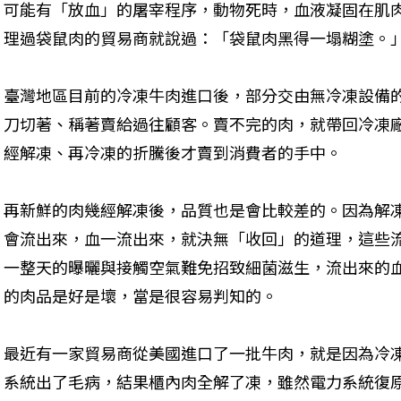
可能有「放血」的屠宰程序，動物死時，血液凝固在肌
理過袋鼠肉的貿易商就說過：「袋鼠肉黑得一塌糊塗。
臺灣地區目前的冷凍牛肉進口後，部分交由無冷凍設備
刀切著、稱著賣給過往顧客。賣不完的肉，就帶回冷凍
經解凍、再冷凍的折騰後才賣到消費者的手中。
再新鮮的肉幾經解凍後，品質也是會比較差的。因為解
會流出來，血一流出來，就決無「收回」的道理，這些
一整天的曝曬與接觸空氣難免招致細菌滋生，流出來的
的肉品是好是壞，當是很容易判知的。
最近有一家貿易商從美國進口了一批牛肉，就是因為冷
系統出了毛病，結果櫃內肉全解了凍，雖然電力系統復