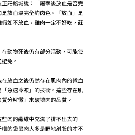
技正莊銘城說：「屠宰後放血是否完
肉是放血最完全約肉色。「放血」是
雞假如不放血，雞肉一定不好吃，莊
，在動物死後仍有部分活動，可能使
能避免。
能在放血之後仍然存在肌肉內的微血
用「急速冷凍」的技術。這些存在肌
白質分解黴」來破壞肉的品質。
這些肉的纖維中充滿了排不出去的
千噸的袋鼠肉大多是野地射殺的才不