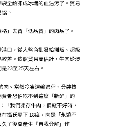
膠袋全給凍成冰塊的血沾污了。貿易
妥協。
價格」去買「低品質」的肉品了。
灣港口，從大盤商批發給攤販、超級
品較差。依照貿易商估計，牛肉從澳
是23至25天左右。
前的肉。當然冷凍運輸過程、分裝技
消費者恐怕吃不到這麼「新鮮」的
說：「我們凍存牛肉，價錢不好時，
在攝氏零下 18度，肉是「永遠不
太久了後會產生『自我分解』作