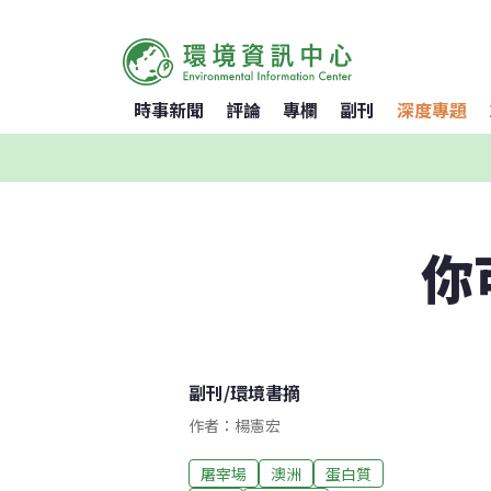
時事新聞
評論
專欄
副刊
深度專題
你
副刊
/
環境書摘
作者：楊憲宏
屠宰場
澳洲
蛋白質