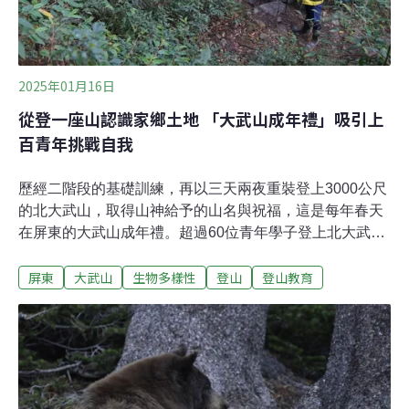
2025年01月16日
從登一座山認識家鄉土地 「大武山成年禮」吸引上
百青年挑戰自我
歷經二階段的基礎訓練，再以三天兩夜重裝登上3000公尺
的北大武山，取得山神給予的山名與祝福，這是每年春天
在屏東的大武山成年禮。超過60位青年學子登上北大武
山，完成自我挑戰，並以不同的視角和體悟認識這片土
屏東
大武山
生物多樣性
登山
登山教育
地，下山後播下關懷環境的種子。大武山成年禮今
（2025）年將邁入第28屆，何以每年吸引上百年輕人來到
屏東，甚至有人一再回頭報名，想要一起登上北大武山？
大武山成年禮執行長林高本及資深幹部林豐雄接受《環境
資訊中心》專訪表示，活動背後的規劃設計，強調環境教
育及團隊行動的互助精神，給予參加的青年難忘體驗，使
大武山成年禮的品牌得以在地深耕，敬山精神世代傳承。