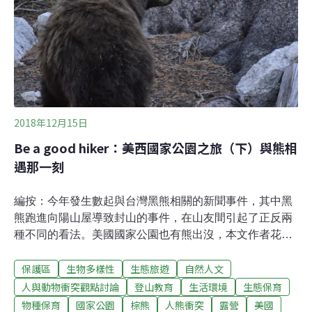
不只是登山活動 大武山不僅是台灣原住民排灣、魯凱族的
聖山，在高屏地區，不管在任何一個地方，只要天氣好都
可以看見大武山，可說是高屏人對家鄉最具代表性的符
碼。過去瑪家水庫、南橫高速公路等興建計畫，直搗大武
山自然保護區，激起在地原民、社運和生態保育界的
2018年12月15日
Be a good hiker：美西國家公園之旅（下）與熊相
遇那一刻
編按：今年發生數起與台灣黑熊相關的新聞事件，其中黑
熊跑進向陽山屋導致封山的事件，在山友間引起了正反兩
種不同的看法。美國國家公園也有熊出沒，本文作者花一
個月時間遊歷美國五個國家公園，從遊客角度分享不同國
保護區
生物多樣性
生態旅遊
自然人文
家公園的管理規範，以及戶外活動者如何和野生動物和諧
共存。（本篇為下篇，上篇請見）帶人深入自然的步道一
人與動物衝突觀點討論
登山教育
生活環境
生態保育
般的大眾路線因爲遊客眾多，為了避免過度踩踏破壞自然
物種保育
國家公園
棕熊
人熊衝突
露營
美國