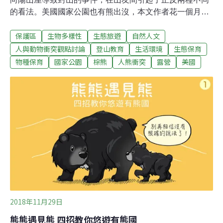
的看法。美國國家公園也有熊出沒，本文作者花一個月遊
歷美國西部五個國家公園，特撰此文分享不同國家公園的
保護區
生物多樣性
生態旅遊
自然人文
管理規範，以及他們的戶外活動者如何和野生動物和諧共
存。這是一趟6400公里的美西公路／健行／露營之旅。幾
人與動物衝突觀點討論
登山教育
生活環境
生態保育
個月前，一樣喜歡爬山的男友禁不起誘惑，手刀下訂了超
物種保育
國家公園
棕熊
人熊衝突
露營
美國
級優惠的機票，這趟難得的旅程就在訂完飛機票後成行
了。我們的旅程目地是想拜訪美國的國家公園，用健行和
露營的方式，感受保存下來難得一見的野性美。這是一趟
好長好長的路途，我們經過了森林、荒漠、谷地、草原、
火山、高原，由南往北繞了美西一圈，一個月的時間，總
共拜訪了五個國家公園，分別是世界爺及國王峽谷
（Sequoia and Kings Canyon）、大峽谷（Grand
Canyon）、錫安（Zion）、大堤頓（Grand Teton）及黃
石（Yel
2018年11月29日
熊熊遇見熊 四招教你悠遊有熊國