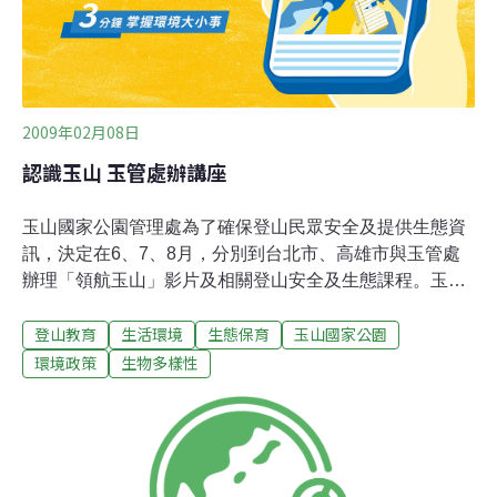
程包括：土地倫理、無痕山林(Leave No Trace)精神操
作、自然體驗、領導與被領導、野地基本
2009年02月08日
認識玉山 玉管處辦講座
玉山國家公園管理處為了確保登山民眾安全及提供生態資
訊，決定在6、7、8月，分別到台北市、高雄市與玉管處
辦理「領航玉山」影片及相關登山安全及生態課程。玉管
處表示，近幾年登玉山已成國內相當熱門的活動，光是到
登山教育
生活環境
生態保育
玉山國家公園
塔塔加旅遊民眾，去年就有74萬人，另有4萬2319人登上
標高3952公尺的玉山。玉管處規畫「領航玉山」影片，內
環境政策
生物多樣性
容為攀登玉山登山教育與登山安全知識的濃縮版，鼓勵遊
客愛護山林與注意自身登山安全，活動由中華民國山岳協
會、玉山國家公園管理處、高雄都會公園合作，並在6、
7、8月，在這些單位的埸地播映「領航玉山」影片，觀賞
影片後辦理玉山生態等相關課程講座，每個場地人數為40