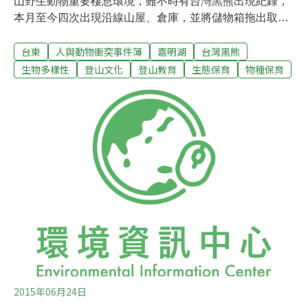
山野生動物重要棲息環境，雖不時有台灣黑熊出現紀錄，
本月至今四次出現沿線山屋、倉庫，並將儲物箱拖出取食
的紀錄。由於短期出現次數過於頻繁，台東林管處緊急啟
台東
人與動物衝突事件簿
嘉明湖
台灣黑熊
動應變措施，自即（22）日起至9月5日止，封閉嘉明湖國
家步道全線，並暫停向陽、嘉明湖兩山屋及嘉明湖營地住
生物多樣性
登山文化
登山教育
生態保育
物種保育
宿申請，對於已在山區活動的民眾，加強宣導防護措施。
向陽山屋周圍環境為台灣黑熊生活及活動區域，過去也曾
有黑熊出沒的紀錄。本月9～10日連續兩天晚間，台東林
管處接獲向陽山屋管理員回報山屋週邊發現台灣黑熊。17
日凌晨山友發現一隻台灣黑熊進入嘉明湖山屋旁倉庫，尋
找食物，並於飽食後離開。台東林管處人員隨後沿著黑熊
出沒路徑，發現食物包裝及黑熊排遺。18日晚間更拍攝到
黑熊登門侵戶，與人類近距離接觸的影像。台東林管處副
處長黃群策表示，15日內將廣邀黑熊學者專家、登山團
體、在地協作及山屋管理單位代表，針對封閉
2015年06月24日