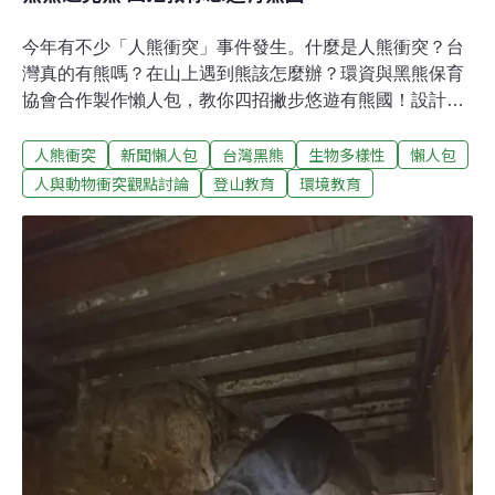
今年有不少「人熊衝突」事件發生。什麼是人熊衝突？台
灣真的有熊嗎？在山上遇到熊該怎麼辦？環資與黑熊保育
協會合作製作懶人包，教你四招撇步悠遊有熊國！設計／
繪圖：溫室效應 Global Winning 內容諮詢：台灣黑熊保育
人熊衝突
新聞懶人包
台灣黑熊
生物多樣性
懶人包
協會
人與動物衝突觀點討論
登山教育
環境教育