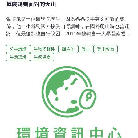
博崴媽媽面對的大山
張博崴是一位醫學院學生，因為媽媽從事英文補教的關
係，他自小就到國外接受山野訓練，在國外爬山時也曾迷
路，但最後卻也自行脫困。2011年他獨自一人攀登南投白
姑山，因為山裡的地標921大地震後改變而迷路，他打了
公共論壇
生物多樣性
離岸流
登山
登山教育
一通電話求救，但警消搜救多時卻無功而返，最後博崴在
河谷失溫而喪命。博崴失溫的關鍵在於台灣山岳的特殊
生活環境
生態保育
性，與博崴在國外習得的知識相反，台灣低緯度與高濕度
的河谷並不適合做為迷途時下山求救的通道。正確的做法
是往向陽的山頂走，儘量讓搜救者看到。博崴的父母在喪
失愛子之後，成立了面山教育的訊息平台。他們四處奔
走，呼籲國人重視山野教育與尊重原住民文化。同時他們
也提出國賠訴訟，要求調查南投警消在搜救的過程中，是
否有疏漏而延誤了救援。日前台北地院判決政府該賠償張
家276萬。消息一出，相關的社群意見兩極，一方為警消
抱屈，認為此判決讓基層士氣受挫。另一方面山友多認為
這是整頓救援體系的契機。博崴媽媽對此回應說，訴訟