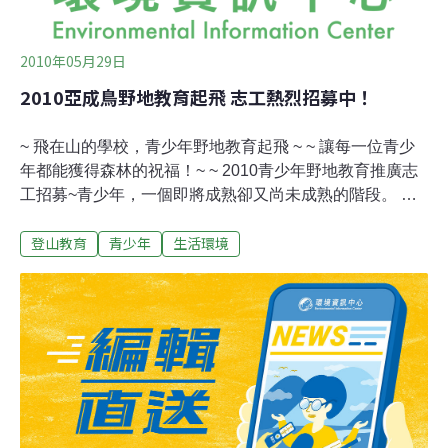
2010年05月29日
2010亞成鳥野地教育起飛 志工熱烈招募中！
~ 飛在山的學校，青少年野地教育起飛 ~ ~ 讓每一位青少
年都能獲得森林的祝福！~ ~ 2010青少年野地教育推廣志
工招募~青少年，一個即將成熟卻又尚未成熟的階段。 如
亞成鳥一般，身上的羽色既不同於雛鳥也不同於成鳥，儼
登山教育
青少年
生活環境
然是介於二者之間的另一世界【亞成鳥計畫】 亞成鳥計畫
將與青少年相關機構團體合作，以13-17歲家庭經濟資源
相對弱勢的青少年為對象。透過在野地中進行的課程──登
山，給予亞成鳥（青少年）以及成鳥（輔導員與志工）一
個重新對話的機會。學習人與人之間的相處、探討我們跟
土地的親近、溫習我們與自己的對話。讓亞成鳥起飛的行
動，作為「讓野地教育（Wilderness Education）落實到
每一位台灣青少年的正規教育中」的首航。【亞成鳥之野
地教育課程規劃】 每梯次的課程時間為四天三夜，具體課