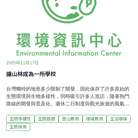
人，採公開報名方式，參加人員可以領取紀念品、學習認
證書卡。
2005年11月17日
讓山林成為一所學校
台灣獨特的地形多少限制了開發，因此保存了許多原始的
生態環境與生物多樣性，同時吸引許多人造訪，隨著熱門
路線的開發與普及化、週休二日制度與觀光旅遊的風氣、
國家步道的規劃、社會團體的推廣等種種因素，登山活動
生物多樣性
生態旅遊
登山教育
環境教育
生活環境
蔚為興盛，當親近山林的遊客若沒有自覺，便會造成對於
環境的衝擊，尤其是熱點景點承載量大時，諸如步道的土
生態保育
壤侵蝕流失、營地植被裸露、排遺垃圾散落四處，一些美