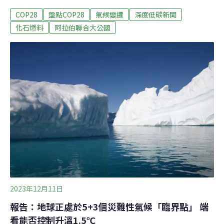
會的「藍區」，他們揮舞著標語、高喊「立即氣候正
COP28
盤點COP28
氣候變遷
深度低碳新聞
義」、「立即停火」，希望能將淘汰所有化石燃料、損失
賠償等訴求傳到談判桌上。今年遊行主題是氣候正義，從
化石燃料
阿拉伯聯合大公國
地點，人數、口號到隊伍中的紅色西瓜標誌，都代表著此
次遊行的「不尋常」。目標邁向行動 氣候正義呼聲高今年
的氣候大會有個好的開始，主辦國阿拉伯聯合大公國（阿
聯）開幕日就宣布損失與損害基金達成協議，這項基金將
用來協助飽受氣候災害的脆弱國家。不過，想將「淘汰所
有化石燃料」納入大會結論並不容易。即便《聯合國氣候
變遷綱要公約》的198個締約國已有100多個國家贊同，但
大會採共識決，來自石油輸出國家組織（OPEC）等國家
的阻力非常大。
2023年12月11日
報告：地球正處於5+3個災難性氣候「臨界點」 端
看能否控制升溫1.5℃