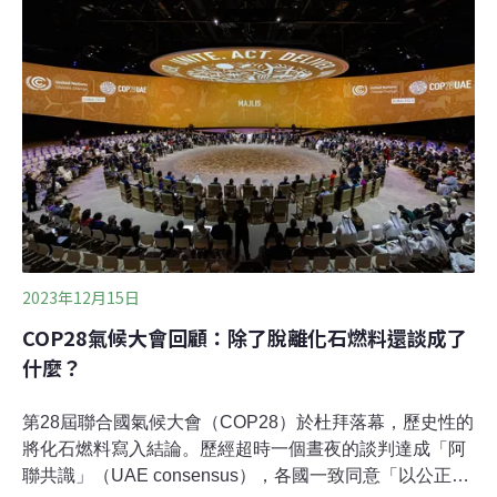
《水泥和混凝土突破》（Cement and Concrete
Breakthrough）等驅動城市氣候行動的倡議。究竟促使城
市達到淨零與韌性轉型的措施有哪些？建築業脫碳勢在必
行 建築納入突破性議程建築產業佔全球能源相關的二氧化
碳排放量近四成，建築脫碳是全球達成淨零目標不可或缺
的一環。為了加速建築產業去碳化的進程，
2023年12月15日
COP28氣候大會回顧：除了脫離化石燃料還談成了
什麼？
第28屆聯合國氣候大會（COP28）於杜拜落幕，歷史性的
將化石燃料寫入結論。歷經超時一個晝夜的談判達成「阿
聯共識」（UAE consensus），各國一致同意「以公正、