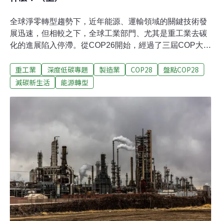
全球淨零轉型趨勢下，近年能源、運輸領域的關鍵技術發
展迅速，但相較之下，全球工業部門、尤其是重工業去碳
化的進展陷入停滯。從COP26開始，經過了三屆COP大會
主席接力，本次大會中多項與工業去碳化相關的自願性協
重工業
深度低碳專題
製造業
COP28
盤點COP28
議進展也值得關注。第28屆聯合國氣候大會（COP28）正
在阿拉伯聯合大公國的杜拜舉行。本次大會有兩項與工業
減碳新生活
能源轉型
去碳化密切相關的重點：首先，12月4日舉行的「貿易
日」是氣候大會首次用一整天的時間討論貿易合作及如何
以相關政策減緩氣候變遷；另一項看點則是經過COP26、
27、28三屆大會主席接力支持的多項自願性協議的進展，
包含：工業深度去碳化倡議（Industrial Deep
Decarbonisation Initiative，IDDI，又稱為低碳公共採購倡
議）、先行者聯盟（First Movers Coalition, FMC）與突破
性議程（Breakthrough Agenda）。