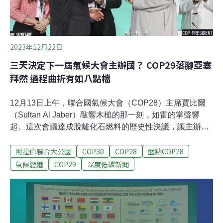
2023年12月22日
三天決定下一屆氣候大會主辦國？ COP29落腳亞塞
拜然 過程曲折有如八點檔
12月13日上午，聯合國氣候大會（COP28）主席賈比爾
（Sultan Al Jaber）敲響木槌的那一刻，如雷的掌聲響
起。這次會議達成脫離化石燃料的歷史性決議，讓主辦國
的名字隨著「阿聯共識」（UAE Consensus）寫入大家的
阿拉伯聯合大公國
COP30
COP28
盤點COP28
記憶中。為了這一刻，阿聯布局已久，但明年的主辦國亞
塞拜然卻僅有一年的準備時間。事實上，直到今年大會開
氣候變遷
COP29
深度低碳新聞
幕之時，誰也不曉得明年氣候大會（COP29）將在哪裡舉
辦。究竟氣候大會主辦國如何選出，亞塞拜然又如何戲劇
性勝出？後年舉辦COP30的巴西為何獲頒「化石獎」？五
國爭主辦權 COP29戲劇性轉折三天落幕今年是聯合國氣
候變遷綱要公約（UNFCCC）第28屆締約方大會，簡稱