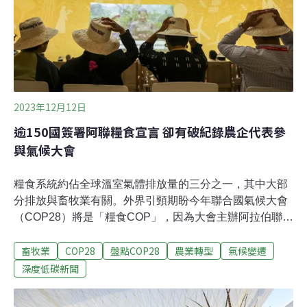
劑毒害後，舞蹈軌跡改變，無法向其他蜜蜂傳遞花蜜訊息
的現象。作品將童年願望與自然破壞相結合，於2022年
Woolwich Conte
2023年12月12日
逾150國簽署阿聯糧食宣言 卻有破紀錄農企代表參
與氣候大會
糧食系統約佔全球溫室氣體排放量的三分之一，其中大部
分排放與畜牧業有關。外界引頸期盼今年聯合國氣候大會
（COP28）將是「糧食COP」，因為大會主辦阿拉伯聯合
大公國除專門設立「糧食日」，更在開幕第二天就號召逾
畜牧業
COP28
盤點COP28
農業轉型
氣候變遷
150國簽署《阿聯糧食宣言》，承諾將糧食系統納入國家
氣候行動方案。不過，在肉品遊說團體現身大會，成為有
深度低碳新聞
史以來人數最多的農企代表團，以及截至12日上午，大會
結論草稿對糧食系統尚未有共識，眾人可能要失望了。破