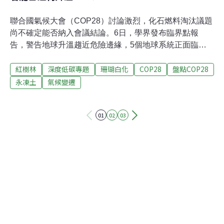
聯合國氣候大會（COP28）討論激烈，化石燃料淘汰議題
尚不確定能否納入會議結論。6日，學界發布臨界點報
告，警告地球升溫趨近危險邊緣，5個地球系統正面臨跨
越臨界點的風險。若升溫超過1.5℃，則風險名單可能再增
紅樹林
深度低碳專題
珊瑚白化
COP28
盤點COP28
3個。不可逆的骨牌效應《全球臨界點報告》（Global
Tipping Point Report）將格陵蘭冰蓋、南極洲西部的冰
永凍土
氣候變遷
蓋、熱帶珊瑚、北大西洋副極地地區的環流、永凍土層融
化，列為5個可能超越臨界點的名單，它們可能因長期趨
01
02
03
勢或突發狀態，進入不可復原的狀態。若2030年全球暖化
超過 1.5°C，則紅樹林、海草床和寒帶林（Boreal forest）
可能會加入名單。報告由26個組織的200多名研究人員共
同完成，計畫主持人是英國艾希特大學（University of
Exeter）全球系統研究所教授連頓（Tim Lenton）。《法
新社》報導，科學家坦言，他們無法預測何時會超越臨界
點，甚至