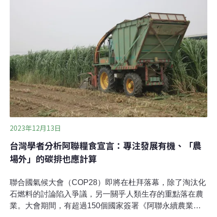
Stocktake）寫下歷史新頁。化石燃料第一次寫入氣候決議
《巴黎協定》要求各國應將全球平均升溫控制在2℃以
下，並力求不超過1.5℃。為評估減碳缺口，每五年進行一
次盤點。COP28大會必須決定明確的行動計畫，以做為全
球氣候行動的基礎。
2023年12月13日
台灣學者分析阿聯糧食宣言：專注發展有機、「農
場外」的碳排也應計算
聯合國氣候大會（COP28）即將在杜拜落幕，除了淘汰化
石燃料的討論陷入爭議，另一關乎人類生存的重點落在農
業。大會期間，有超過150個國家簽署《阿聯永續農業、