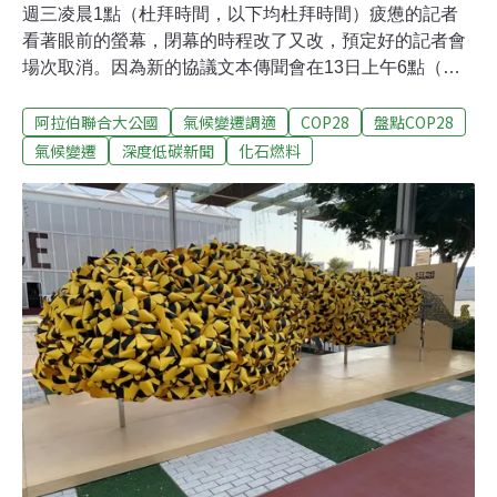
週三凌晨1點（杜拜時間，以下均杜拜時間）疲憊的記者
看著眼前的螢幕，閉幕的時程改了又改，預定好的記者會
場次取消。因為新的協議文本傳聞會在13日上午6點（台
灣時間10點）發布，隨後在上午9:30舉行全體會議。原定
阿拉伯聯合大公國
氣候變遷調適
COP28
盤點COP28
12日閉幕的COP28氣候大會進入延長賽。延長對於氣候大
會並不少見，但這次外界格外關注，因為即將討論出攸關
氣候變遷
深度低碳新聞
化石燃料
未來的重大決議。今年不僅是《巴黎協定》簽訂後的第一
次全球盤點，更令人懷抱希望的是，大會一度公布的草
案，意味著這可能是史上第一次提及化石燃料的聯合國氣
候協議。在兩年前，氣候大會成功將逐步減少煤炭寫入協
議，而這次範圍更廣，有可能涵蓋到「所有」化石燃料，
包括煤炭、石油、天然氣。讓談判陷入僵局的也正出於
此。根據11日的新協議草案，「逐步淘汰化石燃料」等措
辭已經被去除，引發歐美國家與眾多太平洋島國不滿。小
島國稱這如同判他們死刑，協商進入加時。死亡通知或歷
史創舉？今年是《巴黎協定》後第一次的全