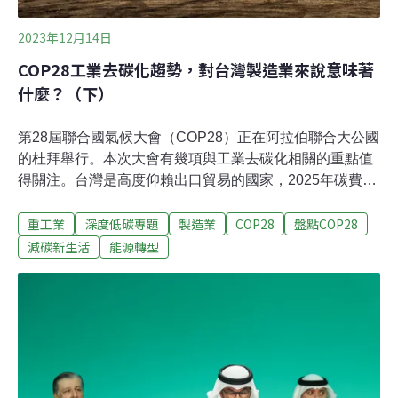
2023年12月14日
COP28工業去碳化趨勢，對台灣製造業來說意味著
什麼？（下）
第28屆聯合國氣候大會（COP28）正在阿拉伯聯合大公國
的杜拜舉行。本次大會有幾項與工業去碳化相關的重點值
得關注。台灣是高度仰賴出口貿易的國家，2025年碳費制
度更將正式上路，該如何把握此趨勢重新檢視、協調國內
重工業
深度低碳專題
製造業
COP28
盤點COP28
政策，與國際接軌？台灣有一半以上的碳排放來自製造
業，工業部門能否成功脫碳將是減排的關鍵。從COP26開
減碳新生活
能源轉型
始，經歷了兩屆氣候大會的討論，今年COP28在工業去碳
化自願性協議上也有部分進展，包含：工業深度去碳化倡
議（Industrial Deep Decarbonisation Initiative，IDDI，又
稱為低碳公共採購倡議）、先行者聯盟（First Movers
Coalition, FMC）與突破性議程（Breakthrough
Agenda）。本文綜整近期國際研究與COP28的會議內
容，整理出工業減排上的三大趨勢與建議。1. 碳定價勢在