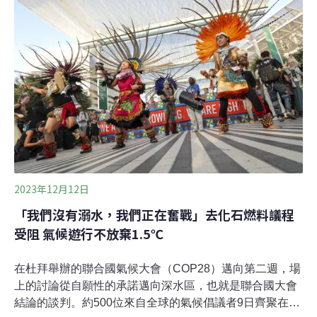
百國簽署阿聯糧食宣言COP28領袖峰會期間，有超過150
位國家領導人簽署了《COP28阿聯關於永續農業、韌性糧
食系統和氣候行動宣言》（簡稱阿聯糧食宣言），為糧食
系統減碳邁出關鍵性一步。官方新聞稿指出，最初簽署的
134個國家涵蓋全球57億人口和近5億農民，佔全球糧食系
統總排放量的76%，也等於全球總排放量的25%。根據宣
言，簽署國承諾2050年前，將糧食系統納入國家自主貢獻
（NDC），以強
2023年12月12日
「我們沒有溺水，我們正在奮戰」去化石燃料議程
受阻 氣候遊行不放棄1.5℃
在杜拜舉辦的聯合國氣候大會（COP28）邁向第二週，場
上的討論從自願性的承諾邁向深水區，也就是聯合國大會
結論的談判。約500位來自全球的氣候倡議者9日齊聚在大