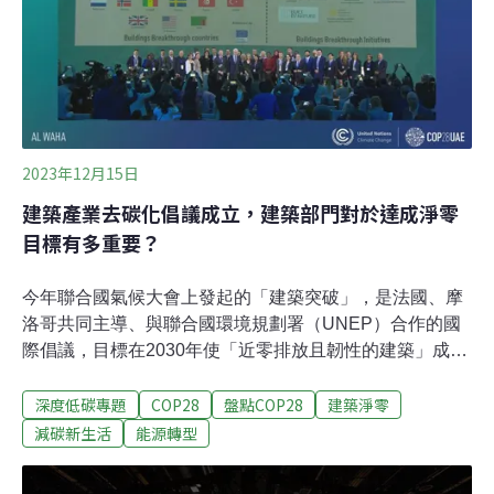
COP28。大會在杜拜召開，但杜拜僅是阿拉伯聯合大公國
（阿聯）七個酋長國之一，主辦國其實是阿聯。11月30
日，COP28開幕的這一天，賈比爾從前任主席蘇克里
（Sameh Shoukry）手中接下木槌，算
2023年12月15日
建築產業去碳化倡議成立，建築部門對於達成淨零
目標有多重要？
今年聯合國氣候大會上發起的「建築突破」，是法國、摩
洛哥共同主導、與聯合國環境規劃署（UNEP）合作的國
際倡議，目標在2030年使「近零排放且韌性的建築」成為
新常態。聯合國氣候大會（COP28）第七天，聯合國人居
深度低碳專題
COP28
盤點COP28
建築淨零
署（UN-Habitat）和COP28聯合國氣候變遷高級倡議者
（UN Climate Change High-Level Champion for
減碳新生活
能源轉型
COP28）合作舉辦的城市、建築環境和交通日中，40多位
部長宣布了《建築突破》（Buildings Breakthrough）、