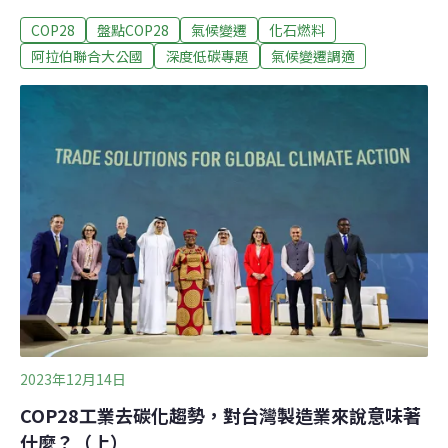
有序且公平」的方式「脫離」化石燃料，以符合科學的方
COP28
盤點COP28
氣候變遷
化石燃料
式在2050年達成淨零碳排。在整整兩週的會議期間，世界
各國也催出合作和行動、簽署各式各樣的自願性協議。在
阿拉伯聯合大公國
深度低碳專題
氣候變遷調適
這篇文章中，《環境資訊中心》帶您再次回顧大會的豐碩
成果。化石燃料與減排石油和天然氣脫碳憲章在COP28大
會主席賈比爾（Sultan Al Jaber）的協調下，50間石油與
天然氣公司簽署「石油和天然氣脫碳憲章」（Oil and Gas
Decarbonisation Charter），宣示2050年以前削減「公司
營運」產生的碳排放，並在2030年甲烷排放近零。但氣候
行動追蹤組織（Climate Action Tracker）指出，這只是在
漂綠，因為只關注於石油和天然氣生產的
2023年12月14日
COP28工業去碳化趨勢，對台灣製造業來說意味著
什麼？（上）