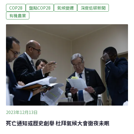
韌性糧食系統和氣候行動宣言》（簡稱阿聯糧食宣言），
COP28
盤點COP28
氣候變遷
深度低碳新聞
涵蓋巴西、中國、歐盟和美國等全球糧食系統七成以上的
生產國家。糧食生產系統造成的溫室氣體約佔全球三分之
有機農業
一，然而台灣的農業碳排僅占全國2%，是否代表我國已領
先全球？台灣大學農藝系名譽教授郭華仁分析，這是因為
台灣的計算方式跟國際不同，未將「農場外」的行為如飼
料運輸、食物浪費的碳排納入計算所致。他呼籲調整計算
方式，才能增加減碳驅動力。我國計算基礎不同 「農場
外」的碳排成漏網之魚糧食生產是第一線受到氣候變遷的
威脅。氣候變遷將增加環境干擾，如改變溫度、水分，農
作物面臨未知、難以預測的威脅。台灣雖非聯合國成員，
農業部（當時為農委會）早在2022年宣布農業部門目標
2040年淨零排放，看似超前，但台灣大學
2023年12月13日
死亡通知或歷史創舉 杜拜氣候大會徹夜未眠