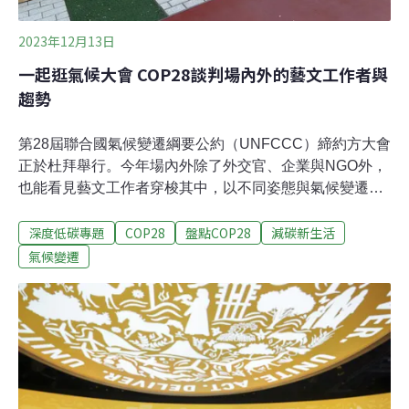
2023年12月13日
一起逛氣候大會 COP28談判場內外的藝文工作者與
趨勢
第28屆聯合國氣候變遷綱要公約（UNFCCC）締約方大會
正於杜拜舉行。今年場內外除了外交官、企業與NGO外，
也能看見藝文工作者穿梭其中，以不同姿態與氣候變遷議
題開展連結。回顧往年COP大會，主辦方在「綠區」（開
深度低碳專題
COP28
盤點COP28
減碳新生活
放民眾進出的的公開區域）放置藝術品，是最經典也最老
套的形式。這些作品主題與氣候變遷相關，可能使用環境
氣候變遷
議題相關的媒材（例如海洋廢棄塑膠），或者具備與觀者
溝通氣候變遷概念的互動性。例如去年主辦國埃及在綠區
入口處，就設有一系列由廢棄塑膠袋、塑膠瓶的動物雕
像。今年官方設置的藝術裝置，以藝術家布拉德利
（Leonie Bradley）的作品《Swarm》為代表。此作品以
童年摺紙遊戲「東南西北恰北北」為靈感，將數個黑黃的
摺紙堆積為蜂群的意象。蜂群的姿態，則參考蜜蜂受殺蟲