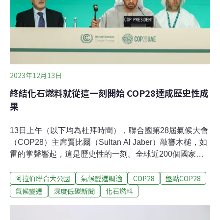
必行，全球加速共創產業公平競爭環境
2023年12月13日
終結化石燃料就從這一刻開始 COP28達成歷史性成
果
13日上午（以下均為杜拜時間），聯合國第28屆氣候大會
（COP28）主席賈比爾（Sultan Al Jaber）敲響木槌，如
雷的掌聲響起，這是歷史性的一刻。全球近200個國家無
異議通過「脫離化石燃料（transitioning away from fossil
阿拉伯聯合大公國
氣候變遷調適
COP28
盤點COP28
fuels）」的決議。終結化石燃料就從這一刻開始。「我們
該為這個歷史性的成就感到自豪。」賈比爾說。此刻的歡
氣候變遷
深度低碳新聞
化石燃料
樂有別於兩天前的氣憤、沮喪與失望。原定12日閉幕的氣
候大會雖然延後了一天，卻為第一次的全球盤點（Global