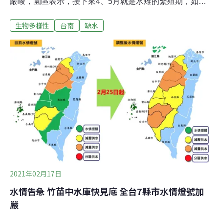
嚴峻，園區表示，接下來4、5月就是水雉的繁殖期，如果
沒有菱角田就會影響下蛋，即使園區內有水，但園區內也
生物多樣性
台南
缺水
只有100多隻水雉，一旦後續再沒有水，對水雉生態將是
嚴重打擊。市府農業局森林及自然保育科指出，台南水雉
分布在全市菱角田共約300公頃，但今年缺水狀況很頭
痛，將協調台糖，啟動抗旱井，努力確保田間有水，保護
台南水雉族群，並隨時與農田水利署保持聯絡。愛鳥人士
憂心，台南原本應有2000多隻水雉，但受到缺水影響，目
前只有1723隻。園區緊急募款30萬元，整修抗旱水井，目
前已將2期園區補水到10多公分深，但離35到60公分仍有
距離，且1期仍然乾枯，園區表示，由於要給地下水補充
的時間，每天大約只能抽水8小時，後續將慢慢補1期水
池。
2021年02月17日
水情告急 竹苗中水庫快見底 全台7縣市水情燈號加
嚴