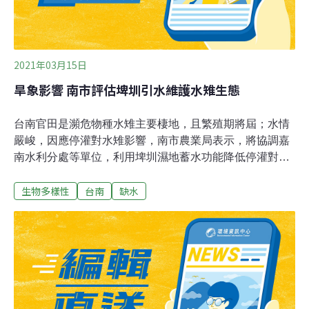
2021年03月15日
旱象影響 南市評估埤圳引水維護水雉生態
台南官田是瀕危物種水雉主要棲地，且繁殖期將屆；水情
嚴峻，因應停灌對水雉影響，南市農業局表示，將協調嘉
南水利分處等單位，利用埤圳濕地蓄水功能降低停灌對水
雉影響。水雉生態教育園區主任李文珍說，今年南部地區
生物多樣性
台南
缺水
缺水嚴重，水雉大多集中在極少數還有水源的農地附近棲
息，園區則扮演重要庇護所角色，估計目前約有100多隻
水雉，但也已經飽和，如果園區棲地無法維持，對水雉生
態更是雪上加霜。李文珍表示，園區原本依賴嘉南大圳灌
溉用水，停灌後除了縮減用水，只能抽井水應急，原本有
11個大小不等水池營造棲地，現在僅集中維持其中較大的
5個池，因水雉繁殖期即將到來，園區預計4月中旬開始種
菱角，供水雉築巢，至少要維持一定水位高度。農業局森