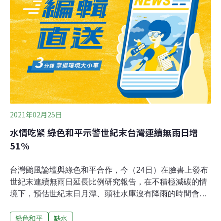
12.58cms。目前的平均流量已是攔河堰營運22年來最低流
量。不過，他指出，因為高屏溪沿岸已開發啟用7處伏流
水井，每日最大供水可達70萬噸水量，目前取水量約50萬
噸。
2021年02月25日
水情吃緊 綠色和平示警世紀末台灣連續無雨日增
51%
台灣颱風論壇與綠色和平合作，今（24日）在臉書上發布
世紀末連續無雨日延長比例研究報告，在不積極減碳的情
境下，預估世紀末日月潭、頭社水庫沒有降雨的時間會再
延長約51%。綠色和平專案主任劉羿君告訴中央社記者，
綠色和平
缺水
本研究是根據台灣氣候變遷推估與調適平台資料，以聯合