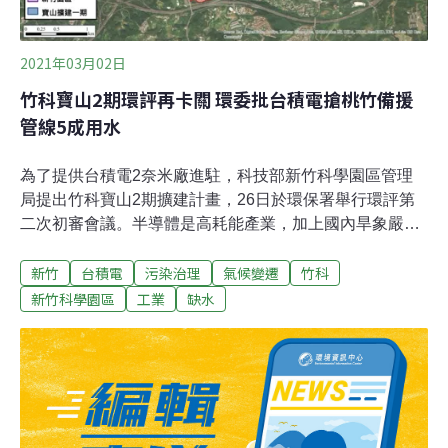
2021年03月02日
竹科寶山2期環評再卡關 環委批台積電搶桃竹備援
管線5成用水
為了提供台積電2奈米廠進駐，科技部新竹科學園區管理
局提出竹科寶山2期擴建計畫，26日於環保署舉行環評第
二次初審會議。半導體是高耗能產業，加上國內旱象嚴
峻，環委要求用水減量、提升回收率，更批評不應獨佔桃
新竹
台積電
污染治理
氣候變遷
竹科
竹備援管線50%用水，「開發單位不能跟民眾的用水做競
合」，最終決議需補正再審。竹科寶山1期尚未完工 開發
新竹科學園區
工業
缺水
方再提出大規模2期擴建環保署26日舉行寶山2期擴建案環
評第二次初審會議，針對此開發案可能引發的用水缺口、
污染排放，環團、在地居民及議員皆出席表達高度關注。
竹科寶山1期擴建案在2019年才通過環評，開發面積達33
公頃。為了提供台積電2奈米廠進駐，竹科管理局再度於
去年（2020）年底提出寶山2期擴建計畫，開發面積再增