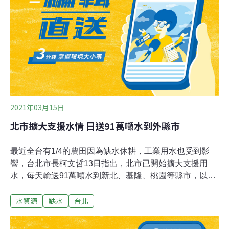
漸影響抽蓄發電，抽蓄發電一定要保持水位732公尺以
上、日月潭水量3000萬公噸，使抽蓄機組運轉，以穩定供
電頻率。
2021年03月15日
北市擴大支援水情 日送91萬噸水到外縣市
最近全台有1/4的農田因為缺水休耕，工業用水也受到影
響，台北市長柯文哲13日指出，北市已開始擴大支援用
水，每天輸送91萬噸水到新北、基隆、桃園等縣市，以利
石門水庫進行北水南送到新竹、苗栗，希望盡量舒緩艱困
水資源
缺水
台北
水情。台北市副市長黃珊珊14日進一步表示，翡翠水庫水
量充裕，因為北市比較沒有農業灌溉與工業用水需求，只
要民生用水夠用就願意擴大支援送水到桃園，讓石門水庫