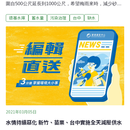
圍自500公尺延長到1000公尺，希望梅雨來時，減少砂石
進入水壩。德基水庫提供大台中地區用水，因久旱不雨，
德基水庫
蓄水量
污染治理
台中
缺水
水庫水位持續下降，德基水庫水位10日為1337.18公尺，
蓄水率為9.68%。大甲溪電廠德基分廠需德基水庫水位高
於1350公尺才可發電，2月起德基分廠即停止發電。石岡
壩管理中心指出，因應旱象，今年3月擴大辦理清淤工
程，以長庚橋為準往上游延伸至1000公尺，希望雨水來
時，減少砂石進入水壩，增加儲水量。由於國內水情告
急，全台各地水庫蓄水量持續下滑，配合中央區域供水調
度，加強抗旱整備及節水宣導。中部水資源局呼籲全民節
約用水。
2021年03月05日
水情持續惡化 新竹、苗栗、台中實施全天減壓供水