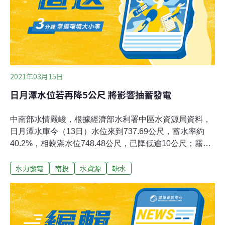
林及自然保育科人員表示，將和埤塘管理單位合作，評估
葫蘆埤鄰近圳道引水可行性，營造水雉繁殖棲地，讓缺水
影響降至最低。
2021年03月15日
日月潭水位若再降5公尺 將影響抽蓄發電
中南部水情嚴峻，根據經濟部水利署中區水資源局資料，
日月潭水庫今（13日）水位來到737.69公尺，蓄水率約
40.2%，相較滿水位748.48公尺，已降低逾10公尺；霧社
水庫蓄水率則是10.49%；霧社水庫、日月潭水庫都由台灣
水力發電
南投
水資源
缺水
電力公司管理，主要功能包含水力發電。日月潭13日水位
高度737.69公尺，若降到735公尺將召開應變會議，低於
732公尺將影響抽蓄發電。台電大觀發電廠副廠長黃陵育
13日說，若日月潭水位持續降到735公尺，將請水利署中
區水資源局召開應變會議，因為水位低於735公尺可能逐