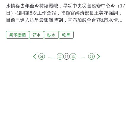
水情從去年至今持續嚴峻，旱災中央災害應變中心今（17
日）召開第8次工作會報，指揮官經濟部長王美花強調，
目前已進入抗旱最艱難時刻，宣布加嚴全台7縣市水情燈
號，新竹、苗栗、台中的工業用水節水由7%提升至
氣候變遷
節水
缺水
乾旱
11％。去年（2020）西部地區整體降雨偏少，6月迄今新
竹到嘉義地區的水庫集水區，累積降雨量創歷史新低，高
達5座主要水庫蓄水率不足2成，但氣象局預測，今年6月
前受反聖嬰現象影響降雨可能偏少。因應水情告急，經濟
......
......
01
11
12
13
28
部水利署也在本月表示，為紓解旱情已投入14億元經費完
成多項抗旱緊急水源工程。竹苗中水庫快見底 嘉南加嚴為
橙燈減量供水除了疫情，水情從去年至今持續嚴峻。根據
水利署水源經營組科長陳明城提供統計資料，去年6月至
今年2月上旬，新竹到嘉義地區6座水庫集水區的累積降雨
量在285～716毫米之間，不及歷年同期平均4成，創下歷
史最低值。近期春節期間，鋒面通過各水庫集水區降雨約
20～40毫米，雖稍有幫助但未