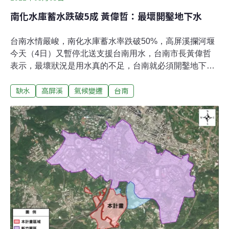
南化水庫蓄水跌破5成 黃偉哲：最壞開鑿地下水
台南水情嚴峻，南化水庫蓄水率跌破50%，高屏溪攔河堰
今天（4日）又暫停北送支援台南用水，台南市長黃偉哲
表示，最壞狀況是用水真的不足，台南就必須開鑿地下
水。黃偉哲今天接受媒體聯訪時指出，他可以理解高屏溪
缺水
高屏溪
氣候變遷
台南
攔河堰暫停供水台南的決定，台南和高雄是一個生活圈，
高雄長期支援台南用水，從1天10萬公噸降到1天5萬噸，
如今高雄用水不足，他充分了解高雄的辛苦。黃偉哲表
示，高雄幫了台南很多忙，台南許多廢棄物及垃圾，也是
高雄幫忙燒的，台南不能什麼事情都仰賴別人幫忙，高雄
和台南作為兄弟縣市，彼此各自都要努力。黃偉哲說，台
南和高雄有很大的合作空間，但台南也要自立自強，用水
上要開源節流，不只節約用水，也能使用再生水，及研擬
海水是否可以淡化使用，若用水真的不足，就必須開鑿地
下水。