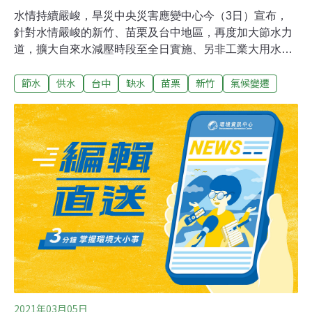
水情持續嚴峻，旱災中央災害應變中心今（3日）宣布，
針對水情嚴峻的新竹、苗栗及台中地區，再度加大節水力
道，擴大自來水減壓時段至全日實施、另非工業大用水戶
節水率提高至20%、同時將放寬臨時鑿井及公告取消地下
節水
供水
台中
缺水
苗栗
新竹
氣候變遷
水引用水量限制等措施，至於各地區水情燈號則暫時維持
現況不變。經濟部部長王美花表示，今年2月西部地區整
體降雨持續偏少，依中央氣象局最新預測北部及中部局部
地區降雨頻率將有增高趨勢，未來一周中部以北有降雨機
會，惟目前新竹、苗栗及台中地區供水水庫蓄水量已低於
二成較為嚴峻。為降低節水措施對各界用水影響，今（3
日）會中也決定放寬於今年枯旱期間申請臨時鑿井引水、
公告取消減量供水橙燈地區（新竹、苗栗、台中、嘉義及
台南）地下水權用水範圍及引用水量限制，及開放停灌地
區未使用的農業水井提供各界自行取水載水等配套措施。
2021年03月05日