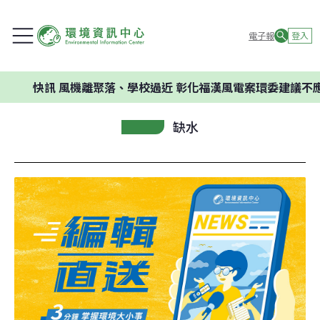
電子報
登入
訊
風機離聚落、學校過近 彰化福漢風電案環委建議不應開發
缺水