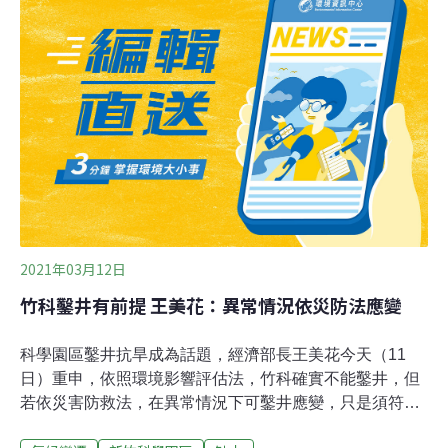
去支援外縣市。根據翡翠水庫管理局網頁，翡翠水庫目前
水位為165.23公尺、蓄水率87.1%，有效蓄水量2億9230
萬立方公尺。
2021年03月12日
竹科鑿井有前提 王美花：異常情況依災防法應變
科學園區鑿井抗旱成為話題，經濟部長王美花今天（11
日）重申，依照環境影響評估法，竹科確實不能鑿井，但
若依災害防救法，在異常情況下可鑿井應變，只是須符合
相關規定。水利署強調，日前依災防法宣布開放科學園區