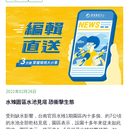
國氣候變遷專門委員會（IPCC）最不積極減碳情境，時間
以2080至2100年對比基準年（1980至2005），推估台灣
水庫區連續無雨日的比例。根據研究資料，台灣世紀末連
續無雨日以南投日月潭、頭社水庫最久，比例增加
51.3%、高雄澄清湖水庫49.4%、曾文水庫46.6%等；北部
翡翠水庫也延長19.2%；東部宜蘭羅東攔河堰則延長
30.8%。
2021年02月24日
水雉園區水池見底 恐衝擊生態
受到缺水影響，台南官田水雉1期園區內十多個、約7公頃
的水池全部乾枯見底，園區表示，設園十多年來從未如此