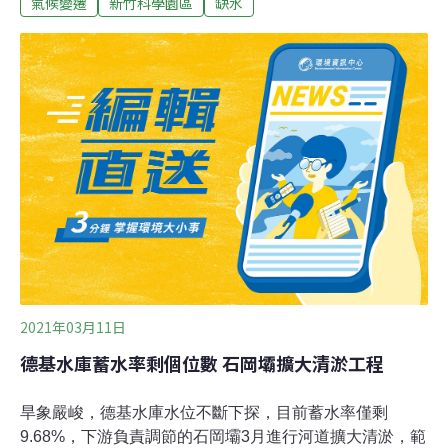
氣候變遷
新竹科學園區
缺水
廠商臨時鑿井，是廠商考量梅雨及6月降雨恐不足才「超
前部署」，政府會在符合環境影響評估法、水利法、地下
水管制辦法等法規前提下，由地方政府嚴謹審查，確保不
會造成地層下陷或影響水源保育，在產業缺水時可作為備
援措施，並要求水情正常後封井。竹科管理局局長王永壯
今天上午赴立法院教育及文化委員會，針對科學園區鑿井
抗旱一事備詢，他說，科學園區有環評限制，會針對廠商
提出的鑿井需求研究可行性，若允許將會由竹科鑿井，而
非廠商。王美花下午陪同行政院長蘇貞昌視察竹南頭份水
資源回收中心，王美花接受媒體聯訪時重申，依環評法，
竹科不能鑿井，但若依災防法，則必須要有臨時應變措
施，才會開放廠商申請。
2021年03月11日
德基水庫蓄水率剩個位數 石岡壩擴大清淤工程
旱象嚴峻，德基水庫水位不斷下探，目前蓄水率僅剩
9.68%，下游負責調節的石岡壩3月進行河道擴大清淤，範