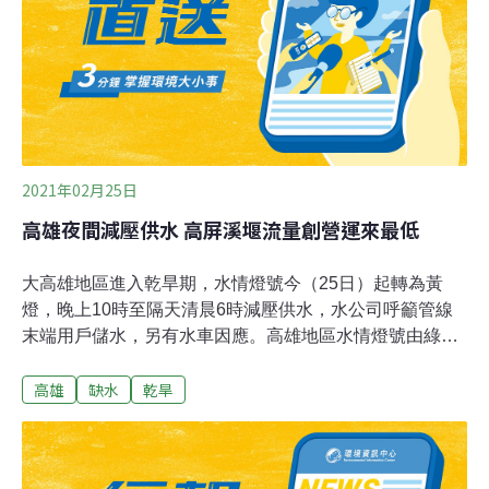
加90公頃。寶山1、2期開發間隔時間非常短，遭外界質疑
竹科管理局刻意將開發分割為2期，以避開面積100公頃以
上開發須通過二階環評規定。
2021年02月25日
高雄夜間減壓供水 高屏溪堰流量創營運來最低
大高雄地區進入乾旱期，水情燈號今（25日）起轉為黃
燈，晚上10時至隔天清晨6時減壓供水，水公司呼籲管線
末端用戶儲水，另有水車因應。高雄地區水情燈號由綠燈
轉黃燈，不過高市府水利局指出，水情相對穩定，尚可北
高雄
缺水
乾旱
送支援台南每日至少5萬噸用水，但仍呼籲民眾要節約用
水共度枯水期。水利署南區水資源局副局長鄒漢貴今天指
出，高屏溪攔河堰24日的平均水流量約8.16cms（每秒立
方公尺）比歷年同期平均20cms少，也不及去年同期