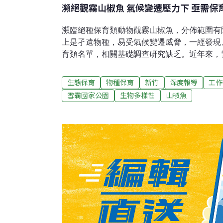
瀕絕觀霧山椒魚 氣候變遷壓力下 亟需保
瀕臨絕種保育類動物觀霧山椒魚，分佈範圍有
上是孑遺物種，易受氣候變遷威脅，一經發現
育類名單，相關基礎調查研究缺乏。近年來，
行個體生活史研究，並透過工作假期，邀集有
辛苦揮汗，志工們甘之如飴，連呼紓解身心還
生態保育
物種保育
新竹
深度報導
工作
好！台灣5種山椒魚中，觀霧（Hynobius fuca
雪霸國家公園
生物多樣性
山椒魚
glacialis）於2008年發表，隨即經農委
霧山椒魚更是台灣5種山椒魚中海拔分布最低
有插天山、拉拉山、棲蘭山、霞喀羅山與觀霧
2008年發表後，未有進一步生物學、生態學
系副教授吳聲海研究團隊遂於2012年起，進
性、食性及共域動物等生態資料整理，建構觀