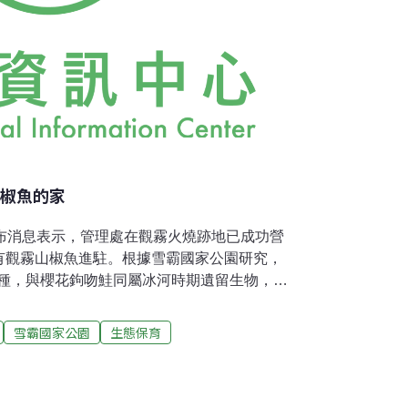
山椒魚的家
發布消息表示，管理處在觀霧火燒跡地已成功營
有觀霧山椒魚進駐。根據雪霸國家公園研究，
物種，與櫻花鉤吻鮭同屬冰河時期遺留生物，由
資料十分缺乏，估計全台不到200隻。觀霧山
颱風、豪雨發生更頻繁而受到嚴重衝擊，再加
雪霸國家公園
生態保育
，雪霸處2008年在觀霧管理站周邊的火燒跡
方式，進行觀霧山椒魚棲地試驗，將原本一片
態教育園地，未來此區將以預約並專人解說方