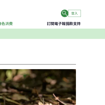
登入
綠色消費
訂閱電子報
捐款支持