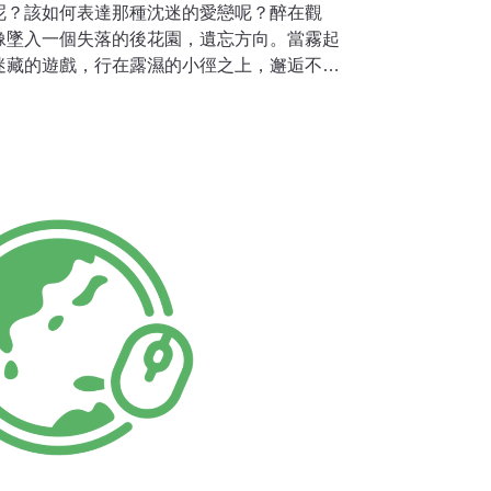
呢？該如何表達那種沈迷的愛戀呢？醉在觀
像墜入一個失落的後花園，遺忘方向。當霧起
迷藏的遊戲，行在露濕的小徑之上，邂逅不知
，也許是一道微光，或是一片撫過臉頰的新綠
中，迸然而出。當霧起時，籠罩心海，心思在
彩繽紛的眼花燎亂，一地碎花也能發出光采，
，體會那落花片片下生命演繹，靜觀無語，心
，籠罩世事，山裡客遊的繁雜喧囂，一下子埋
精靈高歌，劃破了霧茫，以高昂的姿態，宣告
海的簇擁下，風撩撥了霧，穿進長廊成了親。
暗地裡落淚，適宜暗地裡心傷，在身影獨行的
像人生無限延長的風箏線，拉緊著身影，飄入
，日光融散