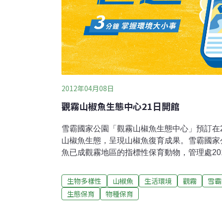
2012年04月08日
觀霧山椒魚生態中心21日開館
雪霸國家公園「觀霧山椒魚生態中心」預訂在
山椒魚生態，呈現山椒魚復育成果。雪霸國家
魚已成觀霧地區的指標性保育動物，管理處20
整修，改造為「觀霧山椒魚生態中心」，經過1
放，將深入介紹觀霧山椒魚生態。雪霸處處長
生物多樣性
山椒魚
生活環境
觀霧
雪霸
設計，是以山椒魚的卵莢形成作為設計概念，
生態保育
物種保育
築設計的手法來詮釋，向遊客娓娓道出觀霧山
原來建築介面的限制，巧妙串連室內外空間，