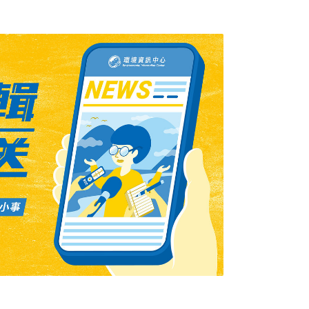
（Castanopsis cuspidata）的果
的形態，殼斗外側還均勻分布一些短小的棘
象大相逕庭，這種殼斗完全包被果實以及在殼
斗科當中栲屬（Castanopsis，又名苦櫧
栲的名稱時，會發現一件有趣的事情：長尾栲
稱作「卡氏櫧、小紅栲、米櫧、長尾尖葉櫧、