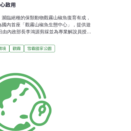
中心啟用
，瀕臨絕種的保類動物觀霧山椒魚復育有成，
為國內首座「觀霧山椒魚生態中心」，提供遊
1日由內政部長李鴻源剪綵並為專業解說員授證
示，觀霧山椒魚是台灣最晚發現的山椒魚，
現，2007年又採到更多標本，2007年在國際期
環境
觀霧
雪霸國家公園
農委會公告為瀕臨絕種保育類野生動物。未來
志工導覽近距離觀察觀霧山椒魚的生長環境，
放時間為上午9點至下午4:30。內政部長李鴻
是雪管處繼櫻花鉤吻鮭的保育與復育後，在生
，生態中心結合生態保育與環境教育，希望帶
部落發展，也讓台灣珍貴的自然資產永續不