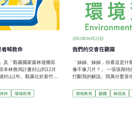
2003年06月22日
業者喊救命
我們的交會在觀霧
」及「觀霧國家森林遊樂區
「姊姊、姊姊，你看這是什麼
原本林務局計畫封山到12月
像不像刀片？」 一張張期
續封山1年。觀霧位於新竹五
打斷我的解說。我萬分驚喜
，是攀登大霸尖山必經之
或者枯枝上頭黏附的一片地
的最佳景點之一。通往觀霧
直到我忙得來不及接下一句
保持
環境政策
環境教育
觀霧
解說員
自封山以來遊客卻步，業者們
跑及玩耍，去觸摸各種樹葉
並向縣長鄭永金陳情。 從五峰
髒手」、「危險」…。跌倒
，第1個大崩坍就是造成嚴重
己站起來。走累了，既沒有
舊有道路另闢新路，工程艱
問： 「老師，這是什麼？」
面積龐大的崩坍，仍會繼續
鳥叫聲好像在說話！」… 