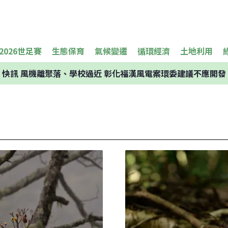
2026世足賽
生態保育
氣候變遷
循環經濟
土地利用
快訊
風機離聚落、學校過近 彰化福漢風電案環委建議不應開發