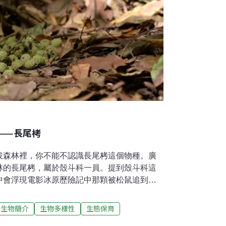
——長尾栲
拔森林裡，你不能不認識長尾栲這個物種。廣
林的長尾栲，屬於殼斗科一員。提到殼斗科這
中會浮現電影冰原歷險記中那顆被松鼠追到天
的造型是由兩大結構組成：渾圓飽滿的「果
——「殼斗」。但並非所有殼斗科植物的果實
生物簡介
生物多樣性
生態保育
殼斗本身的形狀，以及覆蓋在外的鱗片就有非