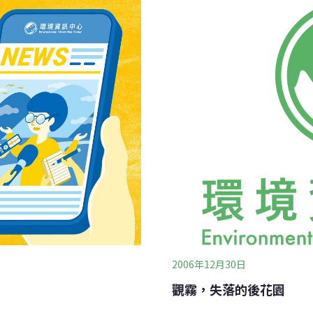
個教育的「場 域」。林青指
式開放讓民眾參觀。雪霸處
軸，戶外廣場也融入山椒魚
2011年通過國際復舊生態協會（Socie
育民眾全球氣候變遷和遊客
International）審查，並已登
一起協助保育。另外，生態
Showcase
2006年12月30日
觀霧，失落的後花園