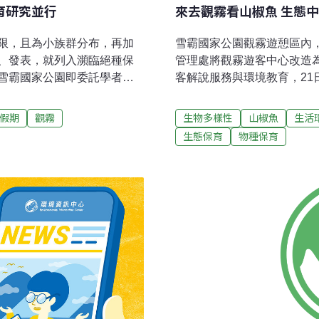
育研究並行
來去觀霧看山椒魚 生態
限，且為小族群分布，再加
雪霸國家公園觀霧遊憩區內
、發表，就列入瀕臨絕種保
管理處將觀霧遊客中心改造
雪霸國家公園即委託學者進
客解說服務與環境教育，2
志者進行棲地復育，過程雖
後啟用。雪管處處長林青表
能兼顧保育！觀霧山椒魚 你
1993年在觀霧地區初次被發
假期
觀霧
生物多樣性
山椒魚
生活
）以及南湖（Hynobius
刊中正式被發表新種，同年
生態保育
物種保育
會公告為瀕臨絕種保育類物種。觀
民眾只要預約，就有機會由
且最北的一種，已知分布區域
生態中心除週一休館，每天開
，觀霧可能是分佈的上限。
源致詞時表示，觀霧山椒魚
研究資料，中興大學生命科學
態保育工作上一項重要成果
行觀霧地區的分佈、棲地特
動當地生態旅遊，協助原鄉
霧山椒魚的
絕。