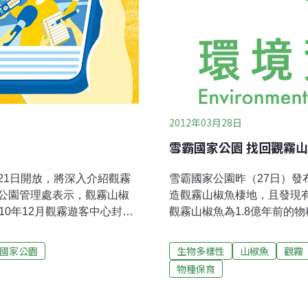
2012年03月28日
雪霸國家公園 找回觀霧
21日開放，將深入介紹觀霧
雪霸國家公園昨（27日）
公園管理處表示，觀霧山椒
造觀霧山椒魚棲地，且發現
10年12月觀霧遊客中心封館
觀霧山椒魚為1.8億年前的
年多工程，訂於4月21日開
於數量稀少，調查困難，相關
林青表示，生態中心的建築
椒魚棲地環境因氣候變遷，
國家公園
生物多樣性
山椒魚
觀霧
藉由生命最初的原形透過建
上人為活動的干擾而持續消失
物種保育
 椒魚的生活史。並藉此破除
地，開始規劃運用生態復原
讓原有建築室內與室外的介
荒蕪的芒草地，改造成成生