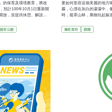
」的保育及環境教育，將改
要如何形容這個美麗的地方
預計100年10月1日重新開
霧，心漂在灰白的濛濛中，
開放，並提供休憩、解說出
時，籠罩山林，萬物玩起躲
名的驚奇。也許是一棟小樓
嫩葉，在未知與期待的時空
國家公園
攝影賞析
觀霧
灰濛中沈靜下來，失去了五
就在眼與物之間，別無雜念
在花間一世輪迴。當霧起時
進安息的土裡，萬物雀躍，
山林裡的太平盛世，在櫻花
當霧起時，籠罩微光，適宜
愁緒裡，拖曳行遠的足跡，
霧裡，在微光的盡頭，線斷