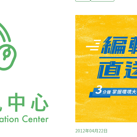
，台灣檫樹的分布狹隘許多，歸
常多樣的表現。例如本文的主角長尾栲
不易等因素，也因此台灣檫
實，就是殼斗完全包覆果實
由特有生物研究保育中心與台灣
刺，與一般印象中的橡實形
皮書初評名錄》中。樟科植
斗外側長滿或長或短的棘刺是殼
5種，在台灣全島中低海拔森
屬）植物的特色。探究長尾
不只叫作「長尾栲」，還可
長尾尖
2012年04月22日