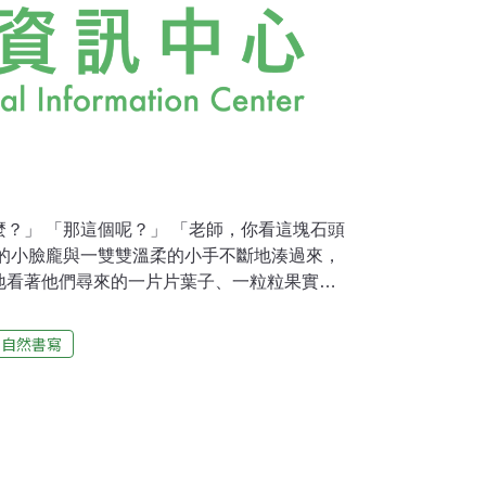
？」 「那這個呢？」 「老師，你看這塊石頭
待的小臉龐與一雙雙溫柔的小手不斷地湊過來，
地看著他們尋來的一片片葉子、一粒粒果實、
衣…，低頭跟他們說：「謝謝你，你好棒！」
話。 這群孩子是這樣自由自在地在大自然裡奔
自然書寫
、花朵、岩石、溪水…，不會被大人制止「弄
了，爸媽也只問他們有沒有扭到腳，讓他們自
抱怨，也沒有責備。小朋友還是不斷地邊走邊
 「你看，這種花開在兩層樓！」 「姊姊，這個
他們的爸爸媽媽真是一群好家長，不會過度溺愛