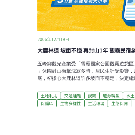
2006年12月19日
大鹿林道 坡面不穩 再封山1年 觀霧民宿
五峰鄉觀光產業受「雪霸國家公園觀霧遊憩區
」休園封山衝擊沈寂多時，居民生計受影響，
底，卻擔心大鹿林道許多坡面不穩定，決定繼
峰鄉與苗栗泰安鄉交界的雪霸國家公園範圍內
路，山上終年雲霧縹緲也是台灣觀賞雲霧風景
土地利用
交通運輸
觀霧
能源轉型
水土
風景區的大鹿林道沿途有近20家民宿業者，
保護區
生物多樣性
生活環境
生態保育
咬牙苦撐，聽到還要封山1年，都在喊救命，
鄉進雪霸國家公園要經大鹿林道，全長28公里
災情的土場部落，林務局花了2年整修，廢掉
鉅，到目前為止，還在做駁坎的整修，但擔心