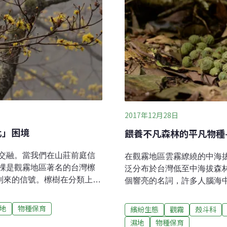
2017年12月28日
化」困境
餵養不凡森林的平凡物種
交融。當我們在山莊前庭信
在觀霧地區雲霧繚繞的中海
棵是觀霧地區著名的台灣檫
泛分布於台灣低至中海拔森
放著春天到來的信號。檫樹在分類上屬
個響亮的名詞，許多人腦海
as）植物，曾繁茂於新近紀時期，
涯海角的橡實。橡實那討喜
僅存3種，各分布於台灣、中
實」以及覆蓋於其上的帽子
地
物種保育
繽紛生態
觀霧
殼斗科
mu）及北美檫樹（S.
都呈現這種經典樣貌，光是
濕地
物種保育