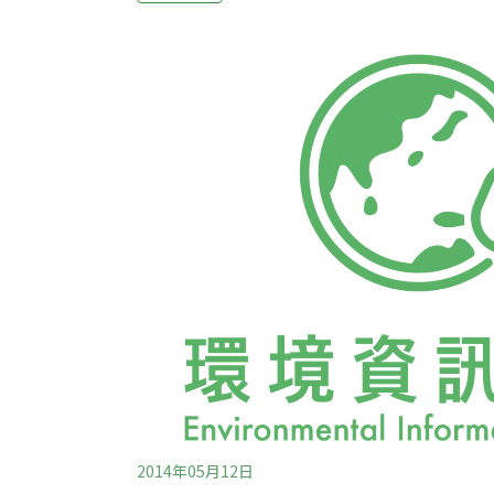
albidum）這兩種於原生地廣泛分布的樹種
因其野外族群數量稀少且相互隔離、幼苗更新
樹以「易危物種」的身分被列入2012年9月
植物分類學會共同發表之《台灣維管束植物紅
物為台灣原生木本植物第一大科，共有12屬6
林中扮演重要的樹種組成成分。其
2014年05月12日