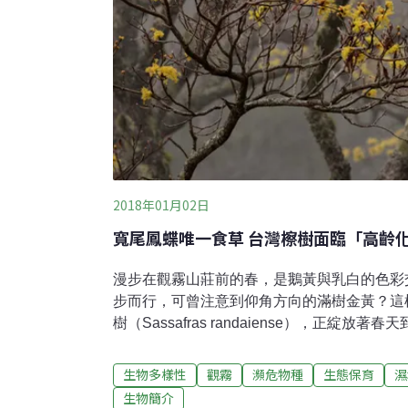
2018年01月02日
寬尾鳳蝶唯一食草 台灣檫樹面臨「高齡
漫步在觀霧山莊前的春，是鵝黃與乳白的色彩
步而行，可曾注意到仰角方向的滿樹金黃？這
樹（Sassafras randaiense），正綻
於樟科（Lauraceae）檫樹屬（Sassafr
而在第四紀冰河時期後的今日，全世界的檫樹
生物多樣性
觀霧
瀕危物種
生態保育
濕
國大陸及北美洲東部。相對中國檫樹（S. tsu
生物簡介