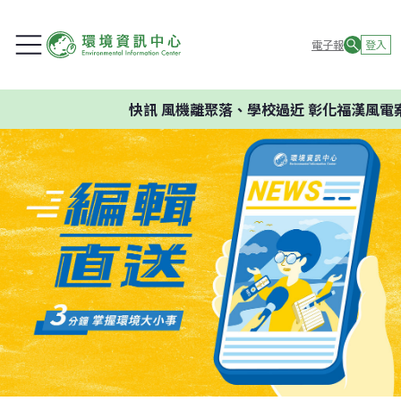
電子報
登入
快訊
風機離聚落、學校過近 彰化福漢風電案