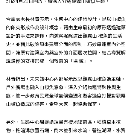
訂於4月21日開放，將深入介紹觀霧山椒魚生態。
雪霸處處長林青表示，生態中心的建築設計，是以山椒魚
的卵莢形成作為設計概念，藉由生命最初的原形透過建築
設計的手法來詮釋，向遊客娓娓道出觀霧山 椒魚的生活
史。並藉此破除原來建築介面的限制，巧妙串連室內外空
間，讓原有建築室內與室外的介面層次拉開，結合導覽解
說路徑的安排形成一個教育的「場 域」。
林青指出，未來該中心內部展示改以觀霧山椒魚為主軸，
戶外廣場也融入山椒魚意象，深入介紹物種特殊性與生
態，進一步教育民眾全球氣候變遷和遊客過度打擾對觀霧
山椒魚造成的傷害，希望大家一起協助保育。
另外，生態中心周邊還規畫有棲地復育區，種植草本植
物，挖暗溝放置石塊、倒木並引來水流，營造潮濕、水質