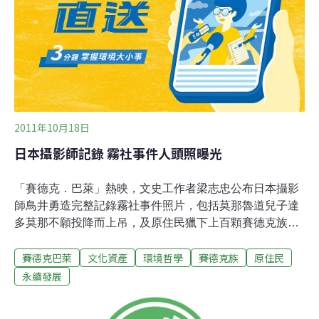
憶，一同建構賽德克族群所認同的傳統聚落建築和居住文
化。
2011年10月18日
日本攝影師記錄 霧社事件人頭照曝光
「賽德克．巴萊」熱映，文史工作者梁志忠公布日本攝影
師鳥井勇造完整記錄霧社事件照片，包括莫那魯道兒子達
多莫那不願投降而上吊，及原住民獵下上百顆賽德克族人
頭照片。梁志忠研究霧社事件多年，十餘年前他採訪霧社
賽德克巴萊
文化資產
環境哲學
賽德克族
原住民
事件中差點被誤殺的漢人葉清子，葉清子的乾爹鳥井勇造
是日本政府在第一次霧社事件後派駐來台的攝影師，鳥井
永續發展
勇造透過鏡頭，完整記錄霧社事件。梁志忠指著照片說，
莫那魯道的女兒馬紅莫那受日軍請託，帶著清酒進入山林