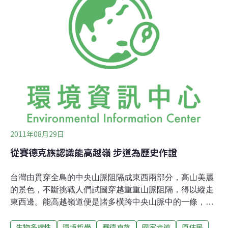
向哥哥達多莫那勸降，但達多莫那拒絕投降，喝著清酒和
戰友唱歌跳舞，並請妹妹回家，隨後便在山林裡上吊自
盡。梁志忠說，賽德克族認為祖先源於樹，上吊可以回到
祖先身邊。還有一張照片，十幾名親日原住民坐在110顆
人頭前，梁志忠說，日軍當時懸賞抗日賽德克族人頭，沒
有加入抗日的原住民部落瘋狂砍殺抗日賽德克族的人頭，
這張殘酷照片是日本「以番治番」鐵證。
2011年08月29日
從賽德克族認識能高越嶺 步道為歷史作證
台灣由貫穿全島的中央山脈阻隔成東西兩部分，高山美麗
的景色，不斷挑戰人們試圖穿越重重山脈阻隔，得以縱走
東西邊。能高越嶺道便是諸多橫跨中央山脈中的一條，
1930年日治時代爆發的霧社事件，悲壯的史實，除了令人
生物多樣性
環境哲學
賽德克族
國家步道
原住民
弔念，更讓這條步道充滿傳奇。登山好手兼文史專家楊南