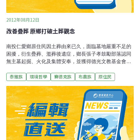
賽德克族中，這種貝珠踝飾為男子馘首
2012年08月12日
改善疊葬 原鄉打破土葬觀念
南投仁愛鄉原住民因土葬由來已久，面臨墓地嚴重不足的
困擾，衍生疊葬、濫葬後遺症，鄉長張子孝鼓勵部落認同
無主墓起掘、火化及集體安奉，並獲得德光文教基金會贊
助，100年率先在中正村辦理，開全國原鄉先例。無主墓
泰雅族
環境哲學
賽德克族
布農族
原住民
起掘獲得部落熱烈反應後，101年又有法治、互助、新生3
村響應；3個村分別是布農族、賽德克族、泰雅族居多，
剛好是仁愛鄉主要原住民族群，意義重大。鄉公所兩週前
先在法治村召開說明會，10日舉辦遷葬祈福破土儀式，雖
然原鄉信仰基督教、天主教居多，難得的是，這項儀式兼
容並蓄佛教，牧師、神父、法師集聚一起，陸續為無主墓
往生者祝禱、祈福及超渡，因緣集合各宗教慈悲的力量。
張子孝指出，仁愛鄉雖有多元族群文化，信仰各有不同，
卻能相互尊重，懷著感恩的心，依風俗民情辦理各宗教無