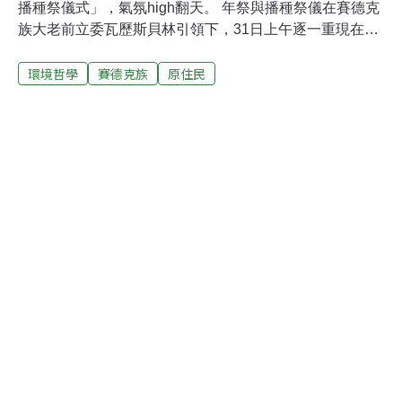
播種祭儀式」，氣氛high翻天。 年祭與播種祭儀在賽德克
族大老前立委瓦歷斯貝林引領下，31日上午逐一重現在族
人眼前，用木材點燃薪火，把種子放進祭屋，圍石立界，
環境哲學
賽德克族
原住民
設石板陷阱，唱古調「還工歌」；然後舉行播種祭，砍樹
幹設門、主祭圍石圍田、灑種於田地、播種苗於田。現場
還有難得一見的見血儀式，殺豬取血再由主祭把豬血抹在
主屋與穀倉祈富，隨後獵人跳戰舞、鳴槍並抬著兩大鍋豬
肉分給現場人士品嘗，現場表演賽德克傳統歌舞，還邀來
賓跳自創的「我們是賽德克」舞曲，連德國遊客也來軋一
腳。瓦歷斯貝林說，賽德克族自日治時期受日人殖民政策
的影響，強制禁止族人各項傳統世襲文化，致賽德克族人
傳統Smratuc儀式文化漸為族人所遺忘。南豐社區發展協
會結合部落文史工作者、耆老等，自主蒐集與調查眉溪部
落之傳統祭典儀式文化，整合並運用眉溪部落閒置公共空
間建構賽德克族傳統文化館，舉辦