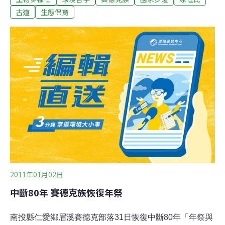
郡新書《能高越嶺道‧穿越時空之旅》，26日在台灣大學台
古道
生態保育
灣原住民圖書資訊中心發表，便將能高越嶺道形容為「一
條充滿故事的路」。能高越嶺古道屬於「合歡—能高越嶺
國家步道系統」中的一段，西起南投縣仁愛鄉，東至花蓮
縣秀林鄉，為早期賽德克族等原住民打獵及東、西來往的
重要通道，亦為日治時期的警備交通要道之一。霧社即為
步道起點，霧社事件賽德克族遺留的抗日史蹟，仍留存在
步道上的設施與地景，更讓能高越嶺道發思古之幽情。此
書另一位作者為徐如林，為了查證史實，多次訪談賽德克
族耆老，關於霧社事件更多次訪談花崗二郎遺孀，從諸多
口述歷史中抽絲剝繭，還原當時的情況，並找出當
2011年01月02日
中斷80年 賽德克族恢復年祭
南投縣仁愛鄉眉溪賽德克部落31日恢復中斷80年「年祭與