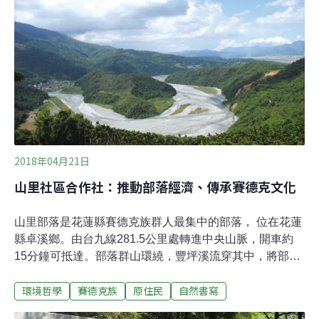
性，牠們成群地出現在樹林裡，啾啾唧唧非常熱鬧。除了
歌唱時的悅耳鳴叫，也時而有急促刺耳的呼叫聲。生物聲
學研究者發現，每一種鳥類的鳴唱，會隨著牠所處的環境
和生態習性而有不同的功能，例如繡眼畫眉在不同的區域
會有不同的鳴唱聲。區域中的群體則會跟著其中一隻公鳥
合頌，猶如主旋律後的合聲呼應
2018年04月21日
山里社區合作社：推動部落經濟、傳承賽德克文化
山里部落是花蓮縣賽德克族群人最集中的部落， 位在花蓮
縣卓溪鄉。由台九線281.5公里處轉進中央山脈，開車約
15分鐘可抵達。部落群山環繞，豐坪溪流穿其中，將部落
區隔成下村、西包兩個部分。部落周邊可見山羌、山豬的
環境哲學
賽德克族
原住民
自然書寫
活動痕跡或聽見其叫聲，螢火蟲季節有群聚飛舞的螢光點
點，仍保有多樣的自然生態環境。文化特色方面，部落因