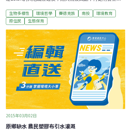
到達15K的「光被八表」碑，並由林務局代表致贈登山證
生物多樣性
環境哲學
賽德克族
南投
環境教育
明，成為孩子們畢業前的禮物。前原民會副主委洪良全期
待，「能高畢業登山」成為賽德克族的新傳統！畢業前登
原住民
生態保育
山 薪傳「賽德克之子」南投仁愛鄉春陽、精英、都達村
6個賽德克族部落與林務局合辦「愛．上山、愛上．山—
能高越嶺道畢業登山之旅」，由部落耆老及家長帶領春
陽、廬山及平靜國小應屆畢業的「賽德克之子」，辦理為
期2天的能高畢業登山活動，學習傳統狩獵文化與山林智
慧。此活動早預計在一個月前4月23日「賽德克族日」
【註1】展開，因山上雨勢不歇而延後。積極斡旋這些活
動的是「南投縣能高越嶺道生態旅遊推動發展協會」【註
2】，理事長洪良全表示，423是賽德克族的正名日，在這
一天辦理「能高畢業登山」，是正名以來的創
2015年03月02日
原鄉缺水 農民塑膠布引水灌溉