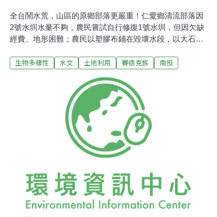
全台鬧水荒，山區的原鄉部落更嚴重！仁愛鄉清流部落因
2號水圳水量不夠，農民嘗試自行修復1號水圳，但因欠缺
經費、地形困難；農民以塑膠布鋪在毀壞水段，以大石頭
固定，克難簡陋的工法，讓族人看到很心酸。北港溪1號
生物多樣性
水文
土地利用
賽德克族
南投
水圳，前年6月因水災斷裂，近2年來仍未修復。清流部落
百位村民靠著種植農田養家，「川中米」的名號，讓清流
的稻米銷售狀況不錯；但無灌溉水，春耕時節農民根本無
法插秧，鄉公所、原民會等遲遲未修復，農民等不及決定
自力救濟。前清流社區發展協會理事長曾春風表示，1號
水圳災修工程多次流標，拖了兩年農民連插秧都無法，百
公頃的川中米產量銳減；期待政府早日完成災修工程，農
民才能安心耕種。