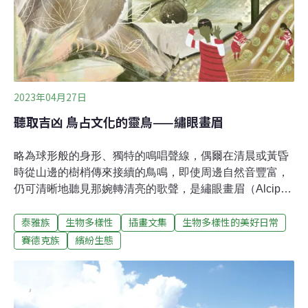
2023年04月27日
聽取吉凶 鳥占文化的靈鳥——繡眼畫眉
略為球形般的身形、獨特的鳴唱聲線，偶爾在清晨或黃昏
時從山邊的樹梢傳來接續的鳥鳴，即使周邊自然音豐富，
仍可清晰地聽見那婉轉清亮的歌聲，是繡眼畫眉（Alcippe
morrisonia）。繡眼畫眉屬噪眉科鳥類，是台灣特有種。
泰雅族
生物多樣性
插畫文集
生物多樣性的美好日常
體長約12公分，暗灰色的頭頸部、身體羽翼為黃綠色，醒
目的白色眼圈是其招牌。由於分布的範圍廣，從低海拔至
賽德克族
繽紛生態
高海拔的山林間都可見其蹤影，且喜歡棲息於樹冠下層的
枝幹間，登山健行的鳥友經常可拍攝到牠美麗的身影。台
灣的鳥類資料庫裡，也收錄許多繡眼畫眉豐富多樣的鳴叫
聲。在非繁殖季時，繡眼畫眉有與其他小型鳥類混群的習