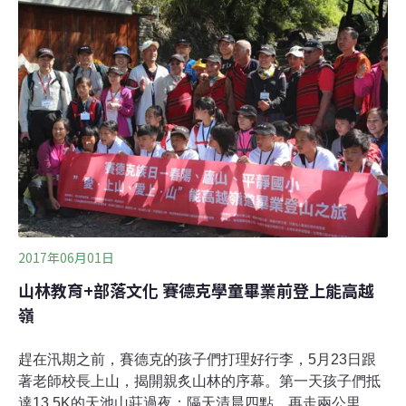
為地理位置的區隔，與外界交流較少，因此仍保留其傳統
特色。在賽德克族的文化工藝中，男性製作工具、弓箭、
獵具、口簧琴、藤編；女性則負責織布──不是為了交易買
賣，而是作為出嫁女兒的嫁妝。為推動部落經濟成立合作
社山里部落以一級產業為主，現有的農作物包括苦茶樹、
梅子、稻米及少量的火龍果、咖啡、筆柿、香蕉、枇杷
等。由於一級產業的收入不穩定，也使得族人必須離鄉外
出謀職、打零工，才能維持生計。目前部落有183戶，實
際居住人數僅約200人，以60歲以上、19歲以下的老幼人
口佔多數，青壯年大多離開部落到外地
2017年06月01日
山林教育+部落文化 賽德克學童畢業前登上能高越
嶺
趕在汛期之前，賽德克的孩子們打理好行李，5月23日跟
著老師校長上山，揭開親炙山林的序幕。第一天孩子們抵
達13.5K的天池山莊過夜；隔天清晨四點，再走兩公里路