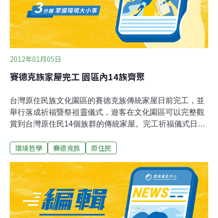
主墓起掘儀式，創下原鄉典範。
2012年01月05日
賽德克族家屋完工 園區內14族齊聚
台灣原住民族文化園區的賽德克族傳統家屋日前完工，並
舉行落成祈福暨祭祖靈儀式，遊客在文化園區可以完整觀
賞到台灣原住民14個族群的傳統家屋。完工祈福儀式日期
經過賽德克族部落耆老及族人協議訂定，賽德克族人有40
環境哲學
賽德克族
原住民
多人專程從南投縣前往參加；祭祖儀式簡單，由耆老以樹
葉沾小米酒在家屋的四周灑淨，而後向祖靈禱告家屋已順
利完工，感謝祖靈的協助。文化園區指出，由於賽德克族
所屬的舊部落因遷徙而消逝於林間，傳統部落也已轉變為
現代化社區，為此，興建計畫團隊除了藉由日本學者千千
岩助太郎在1930年代對台灣高砂族住家研究等文獻資料尋
找相關文化線索外，並借重部落耆老們的傳統知能與記