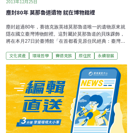
2013年12月25日
塵封80年 莫那魯道遺物 就在博物館裡
塵封超過80年，賽德克族英雄莫那魯道唯一的遺物原來就
隱在國立臺灣博物館裡。這對屬於莫那魯道的貝珠踝飾，
將在本月27日於臺博館「在首都看見原住民經典：臺灣原
住民族典藏精品聯展」中，作史上第一次公開亮相。如電
文化資產
環境哲學
賽德克族
原住民
永續發展
影「賽德克巴萊」描繪，當時馬赫坡社的頭目莫那魯道在
1930年「霧社事件」中率領賽德克達亞群各部落發起激烈
武裝抗日行動，莫那魯道本人在起事失敗後飲彈自殺，相
傳並未留下任何遺物。但臺博館助理研究員吳佰祿日前整
理日本時期「臺灣總督府博物館」的藏品帳冊資料時，赫
然發現其中一筆紀錄為1927-29年間向當時台中州能高郡
馬赫坡社（今南投縣仁愛鄉精英村）購買一對貝珠踝飾，
資料中以日文片假名拼寫的賣者姓名，經比對證實即是莫
那魯道。如同臺博館典藏的12串踝飾，這對貝珠踝飾以白
色硨磲貝珠串間雜少許黑色玻璃珠，以三片方形穿孔貝片
間斷相隔，佩戴時繫於踝部。研究組組長李子寧解說，在