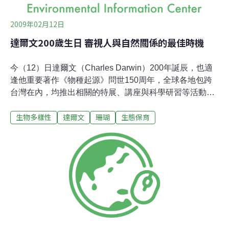
2009年02月12日
達爾文200歲生日 審視人與自然關係的最佳時機
今（12）日達爾文（Charles Darwin）200年誕辰，也適
逢他重要著作《物種起源》問世150周年，全球各地包跨
台灣在內，均推出相關的特展、講座與科學研習等活動，
紀念這位現代演化生物學之父，並藉此機會重新審視此位
生物多樣性
達爾文
珊瑚
生態保育
史上最偉大科學家之一，遺留給全人類的重要遺產。達爾
文提出的演化論與其機制，如天擇與性擇（Sexual
Selection）等，至今仍是自然科學中重要的理論。達爾文
遺留給人類豐富的遺產，其理論不止影響到現代生物教育
與許多醫學相關領域，對歷史、神學、哲學、心理學、社
會學等不同領域學者也帶來深遠的影響。對自然科學研究
者而言，達爾文的創見深深改變人們對自然的瞭解，也讓
人類重新檢視自身與自然的關係。「台灣土地面積僅佔全
球0.0273%、物種佔全球1.5%達15萬種、物種多樣性達全
球平均值55倍」，達爾文對於這樣生態資源豐富的台灣，