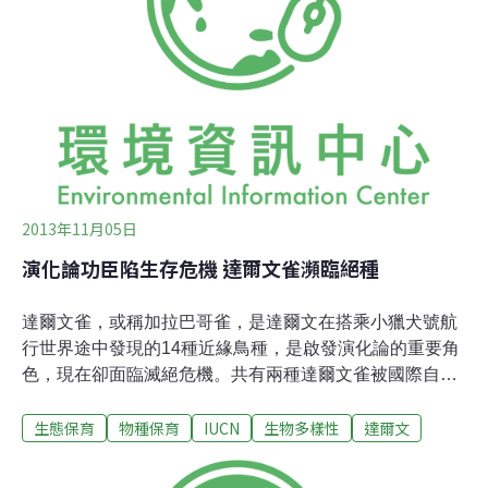
性，企圖預測一個剛形成的島嶼能承載多少種生物。在他
們的預測中，認為距離大陸板塊越近的島嶼，生物多樣性
會相對較低，而脫離大陸板塊最久的島嶼則會是生物多樣
性最高的區域。島嶼與大陸生態和演化上的差異與其隔離
性有關，向來沒有人對這樣的論點持有異議。直到2005
年，一群國際生態學家在自然期刊上發表了一篇研究，表
示大陸地區例如亞馬遜河盆地和非洲中部雨林
2013年11月05日
演化論功臣陷生存危機 達爾文雀瀕臨絕種
達爾文雀，或稱加拉巴哥雀，是達爾文在搭乘小獵犬號航
行世界途中發現的14種近緣鳥種，是啟發演化論的重要角
色，現在卻面臨滅絕危機。共有兩種達爾文雀被國際自然
保護聯盟（IUCN）列入極危物種，許多跡象顯示達爾文雀
生態保育
物種保育
IUCN
生物多樣性
達爾文
的數量正在減少，最大的威脅似乎是來自巴西和其他中南
美洲國家一種常見的蒼蠅（Philornis downsi）。
「Philornis downsi」在達爾文雀的巢裡下蛋，孵化出來的