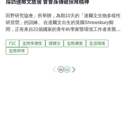
探訪達爾文故居 曾曾孫傳遞保育精神
田野研究協會」所舉辦，為期10天的「達爾文生物多樣性
研習營」的訓練。 在達爾文出生的英國Shrewsbury鄉
間，正有來自21個國家的青年科學家暨環境工作者承襲達
爾文對自然的熱愛, 接受著由英國機構「研習營的第四天，
FSC
生物多樣性
達爾文
生態調查
生活環境
在第一波團體腦力激盪、田野調查、基本知識培養的課程
之後，學員們於12日前往達爾文位於倫敦市郊的莊園
生態保育
──Down House，在這邊，達爾文完成了無數的創作及最
有名的「物種起源」(On the Orgines of Species)，並且和
01
02
他的家人在此度過將近40年的最後時光。達爾文及其夫人
Emma於1882~1890s年相繼過世後，幾經波折之下，
Dwon House目前由英國襲產屬(English Heritage)持有並
運作，除了將莊園修復成達爾文時期的樣貌，也設有相關
展示供所有遊客參觀。