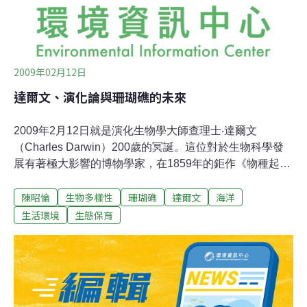
存在什麼意義？ 達爾文的理論不只解釋了生物多樣存在的
現
2009年02月12日
達爾文、演化論與珊瑚礁的未來
2009年2月12日就是演化生物學大師查理士‧達爾文
（Charles Darwin）200歲的冥誕。這位對於生物科學發
展有著極大影響的博物學家，在1859年的鉅作《物種起
源》（On the Origin of Species）中所提出的自然選汰
陳昭倫
生物多樣性
珊瑚礁
達爾文
海洋
（Natural selection）與適應（Adaptation）的學說，徹底
的改變我們對於生命的演化，物種多樣、滅絕等的想法，
生活環境
生態保育
在200後的今天都還有許多生物學者努力驗證他的理論。
但是，除了海洋生物與地質學者外，很少人知道其實達爾
文對珊瑚礁形成理論有著深刻的著墨，甚至早在1842年就
出版了一本將近300頁有關於珊瑚礁的書，書名叫作《珊
瑚礁的結構與分佈》（The Structure and Distribution of