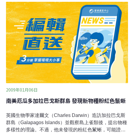
的進化過程，最可靠的證據就是地層中出土的古生物化
石，目前發現的古生物化石記錄證實，生物的確是適應環
境、進化的結果。自上個世紀末期以來，中國地質古生物
學家借助現代科學新技術、新方法、新理念，在中國境內
接二連三地發現元古代末期的廟河生物群、甕安動物群、
高家山生物群，古生代初期的梅樹村動物群、澄江動物
群、凱裏動物群，以及中生代後期的熱河生物群等古生物
化石群。例如位於雲南省澄江縣的「澄江動物群化石」，
是目前世界上發現最古老、保存最完整的軟體動物化石群
2009年01月06日
南美厄瓜多加拉巴戈斯群島 發現新物種粉紅色鬣蜥
英國生物學家達爾文（Charles Darwin）造訪加拉巴戈斯
群島（Galapagos Islands）並觀察島上雀類後，提出物種
多樣性的理論。不過，他未發現的粉紅色鬣蜥，可能證實