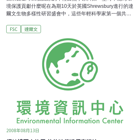
境保護貢獻什麼呢在為期10天於英國Shrewsbury進行的達
爾文生物多樣性研習盛會中，這些年輕科學家第一個共識
是:「我們失敗了！」很明顯的，世界各地有越來越多人投
FSC
達爾文
身於環境保護行列，學校開設了各樣環境課程，博物館也
多了相關展示，更不用說綠色產業逐漸變成潮流，但是我
們的環境呢？在研習中，所有參與者都對自己國家的環境
狀況不滿意，雖然成果不如預期，不過，認清自己目前的
處境才能將朝下一步邁進，真正的改變現況。對於來自各
地的年輕環保工作者來說，盡全力保護當地環境，維護身
為生命命脈的生物多樣性是眼前最重要的事情。來自伊拉
克的Nabeel向大家展示中東最重要的溼地在完全乾枯之
後，如何在不到10年間重回原貌，現在60%的溼地面積已
恢復生機，不但鳥類回來繁殖，當地人們也重拾傳統的捕
魚技巧。來自葉門的Safwan則展現中東各國聯合保護遷移
性鳥類棲息地的大串聯
2008年08月13日