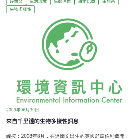
達爾文
生活環境
生態保育
哥倫比亞
生態系
莫」高原，策動在地居民投入保育行列。且看她帶給我們
當地的生物多樣性訊息，以及推動環境教育的經驗分享。
生物多樣性
帕拉莫（Páramo，意為秃高原）高原橫亙於南美洲的秘魯
北部到厄瓜多、哥倫比亞和委內瑞拉之上。雖名為秃高
原，但其實包含了湖泊、耐寒牧草、泥炭沼澤，灌木叢，
和海拔3000至5000公尺的森林帶。這片高原接近赤道，屬
於熱帶氣候區，但因海拔高，同時具有北安第斯山脈特有
的高山氣候、植物、動物和土壤特性，因而造就了帕拉莫
多樣化的生態系。這些生態系統提供了眾多環境服務，例
如高度的生物多樣性、碳固定，以及水資源的調節等。本
人所服務的亞歷山大馮洪堡研究學會（Alexander von
2009年06月30日
來自千里達的生物多樣性訊息
編按：2008年8月，在達爾文出生的英國舒茲伯利鄉間，