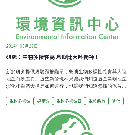
久，形成獨立的動植物群，出現許多珍稀的物種。達爾文
在這個群島所觀察到的生物現象，很大程度上，啟發了他
寫出《物種起源》，也是現代演化論
2014年05月22日
研究：生物多樣性高 島嶼比大陸獨特！
新的研究提供經驗證據顯示，島嶼生物多樣性確實與大陸
地區有所差異。這些新發現不只讓我們知道這些島嶼地區
演化和自然天擇是如何運行，也讓我們知道怎樣的保育行
動最能保護這些地方。島嶼 VS.大陸 誰的生態更豐富？達
生物多樣性
達爾文
生物多樣性日
生態保育
演化
爾文和華勒斯在許多情況下注意到島嶼的獨特性。舉例來
說，達爾文回英國後，在分析加拉巴哥群島的鳥類標本
時，發現許多鄰近小島都有自己的雀鳥品種。儘管如此，
島嶼生態地理學理論直到1960年代才出現。當時，生態學
家羅伯麥克阿瑟和愛德華威爾森開始研究島嶼的生物多樣