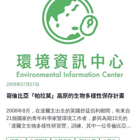
幼蟲進入幼鳥的鼻腔裡，造成雀喙變形，晚上「Philornis
downsi」會吸食幼鳥的血，可能導致幼鳥死亡。一個鳥巢
可以養100隻貪婪的幼蟲。根據科學家Elizabeth Kolbert發
表在《耶魯360度環境觀察》的研究，紅樹林雀有多達三
分之一的幼鳥因此死亡。查爾斯·達爾文基金會、加拉巴哥
國家公園和聖地牙哥動物園計畫明年開始蒐集紅樹林雀的
蛋，試著在保溫箱中培育紅樹林雀。1960年代這種蒼蠅偶
然被帶進加拉巴哥群
2009年07月07日
哥倫比亞「帕拉莫」高原的生物多樣性保存計畫
2008年8月，在達爾文出生的英國舒茲伯利鄉間，有來自
21個國家的青年科學家暨環境工作者，參與為期10天的
「達爾文生物多樣性研習營」訓練。其中一位哥倫比亞籍
的年輕生態學者Andrea Silva Restrepo，長期在「帕拉