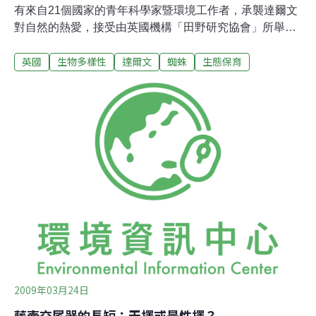
有來自21個國家的青年科學家暨環境工作者，承襲達爾文
對自然的熱愛，接受由英國機構「田野研究協會」所舉
辦、為期10天的「達爾文生物多樣性研習營」訓練。藉由
英國
生物多樣性
達爾文
蜘蛛
生態保育
這場活動，台灣環境資訊協會有機會結識千里達的年輕生
態學者Jo-Anne Sewlal，以下便是她帶給我們當地的生物
多樣性訊息。哈囉！台灣，我是Jo-Anne Sewlal，目前為
千里達西印度群島大學聖奧古斯校區的博士班學生。2008
年八月，我獲選參加達爾文獎學金計畫，與27位來自世界
各地的年輕科學家參加在英國舒茲伯利（Shrewsbury）的
達爾文200歲冥誕慶典系列活動。個人主要係針對東加勒
比海地區的蜘蛛群進行研究，並已完成聖吉斯（St.
Kitts）、那維斯島（Nevis）、安地瓜島（Antigua）、安
奎拉島（Anguilla）、格拉那達（Grenada）以及聖文森
（St. Vin
2009年03月24日
藤壺交尾器的長短：天擇或是性擇？