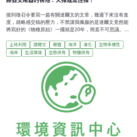
接到徵召令要寫一篇有關達爾文的文章，幾週下來沒有進
度，就略感交稿的壓力，不禁讓我佩服的是達爾文竟然能
將寫好的《物種原始》一擺就是20年，簡直不可思議。相
對於現代科學家受到「不發表就滾蛋」（Publish or
土地利用
達爾文
藤壺
海洋
演化
生物多樣性
perish.）的壓力，達氏一輩子沒拿過一份薪水，滾蛋或無
薪假對他來說意義都不大，以他的時代背景來看，教會影
海岸
生活環境
生態保育
物種保育
響力無遠弗屆，他所面臨的很可能是「發表就完蛋」
（Publish and perish.）的顧慮。知名生物學家多布贊斯
基（Dobzhansky）說：「若不能從演化的觀點來看，生
物學就沒什麼意義了(Nothing in biology makes sense
without in the light of evolution)。」但是真的有切身議
題，再加上輿論壓力時，又有多少人能夠大方地置身事
外？19世紀如此，21世紀恐怕也好不到哪兒去。就拿本文
的主題來說，我的第一個構想其實是「男