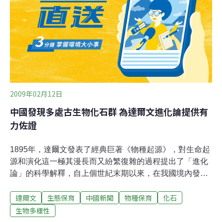
Coral Reefs）。而由這本書中就可看出達爾文對「演化」
這個字眼的影子。達爾文於1831年12月27日，搭乘配備
10門大砲的
2009年02月12日
中國發現多處古生物化石群 為達爾文進化論提供有
力佐證
1895年，達爾文發表了經典巨著《物種起源》，對生命起
源和演化這一極其漫長而又紛繁復雜的過程提出了「進化
論」的科學解釋，自上個世紀末期以來，在我國境內發現
的多處古生物化石群為這一理論提供了有力佐證。中科院
達爾文
生態保育
中國新聞
物種保育
化石
院士、中科院南京地質古生物研究所研究員戎嘉余近日在
上海科技館舉行的「科普大講壇」上介紹說，化石是地球
生物多樣性
歷史的見證者，在人類還未出現的數億年前，要了解生物