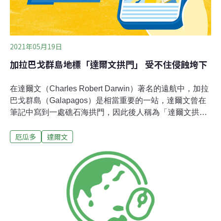
2021年05月19日
加拉巴戈群島地標「達爾文拱門」 受不住侵蝕垮下
在達爾文（Charles Robert Darwin）著名的遠航中，加拉
巴戈群島（Galapagos）是相當重要的一站，達爾文曾在
筆記中寫到一處礁石海拱門，因此後人稱為「達爾文拱
門」（Darwin’s Arch），也是當地的自然地標。如今拱門
厄瓜多
達爾文
因海洋的侵蝕而垮下，雖然感到嘆息，但這是自然之道。
美聯社報導，厄瓜多環境部於周一（17日）在Facebook
頁面上，發布了達爾文拱門崩塌的消息，並說明這是自然
造成的。達爾文拱門岩石結構高43米公尺，長70米，寬23
公尺，距離達爾文島不到1公里，是潛水員的熱門之地，
也是當年小獵犬號（HMS Beagle）航行時的標注點。加
拉巴戈群島現在屬於厄瓜爾所有，不過，該群島離南美大
陸遠達約1000公里，因此島嶼上的生物受地理環境隔離很