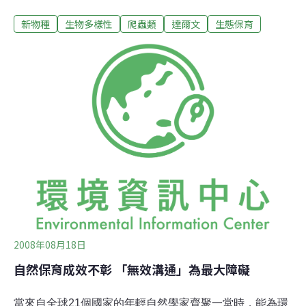
物種分化出現得更早。研究主持人、羅馬第二大學
新物種
生物多樣性
爬蟲類
達爾文
生態保育
（University Tor Vergata）的詹蒂列（Gabriele Gentile）
說，這項發現首度指出，這種帶有黑色斑紋的爬蟲類是一
種全新物種。人類在1986年首度發現粉紅色鬣蜥，之後僅
數度再發現其蹤跡。這項研究並使人類更深入地了解偏遠
島嶼物種的進化過程。這些物種與數百萬年前相差無幾，
且是達爾文天擇進化論的靈感來源。其中許多物種只存在
於加拉巴戈斯群島。達爾文1835年造訪加拉巴戈斯群島時
觀察到，分布在約100個島嶼上的雀類具有各種不同形狀
的喙部。這項觀察是形成其進化理論的關鍵要點。
2008年08月18日
自然保育成效不彰 「無效溝通」為最大障礙
當來自全球21個國家的年輕自然學家齊聚一堂時，能為環