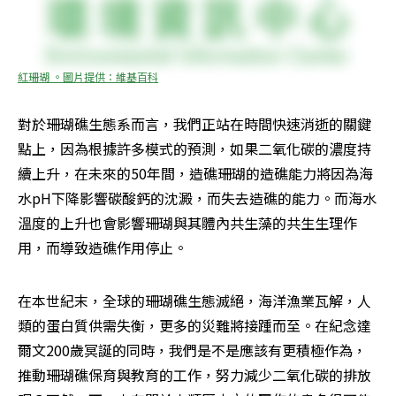
紅珊瑚 。圖片提供：維基百科
對於珊瑚礁生態系而言，我們正站在時間快速消逝的關鍵
點上，因為根據許多模式的預測，如果二氧化碳的濃度持
續上升，在未來的50年間，造礁珊瑚的造礁能力將因為海
水pH下降影響碳酸鈣的沈澱，而失去造礁的能力。而海水
溫度的上升也會影響珊瑚與其體內共生藻的共生生理作
用，而導致造礁作用停止。
在本世紀末，全球的珊瑚礁生態滅絕，海洋漁業瓦解，人
類的蛋白質供需失衡，更多的災難將接踵而至。在紀念達
爾文200歲冥誕的同時，我們是不是應該有更積極作為，
推動珊瑚礁保育與教育的工作，努力減少二氧化碳的排放