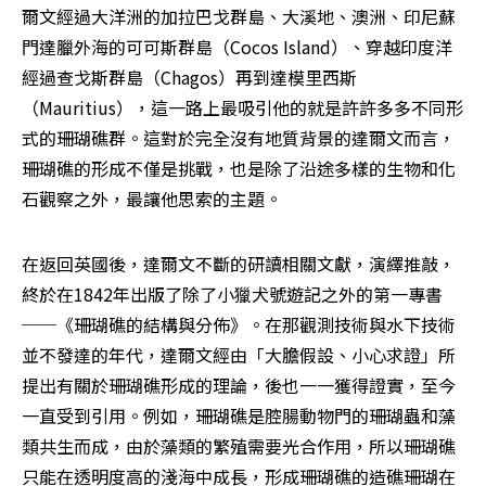
爾文經過大洋洲的加拉巴戈群島、大溪地、澳洲、印尼蘇
門達臘外海的可可斯群島（Cocos Island）、穿越印度洋
經過查戈斯群島（Chagos）再到達模里西斯
（Mauritius），這一路上最吸引他的就是許許多多不同形
式的珊瑚礁群。這對於完全沒有地質背景的達爾文而言，
珊瑚礁的形成不僅是挑戰，也是除了沿途多樣的生物和化
石觀察之外，最讓他思索的主題。
在返回英國後，達爾文不斷的研讀相關文獻，演繹推敲，
終於在1842年出版了除了小獵犬號遊記之外的第一專書
──《珊瑚礁的結構與分佈》。在那觀測技術與水下技術
並不發達的年代，達爾文經由「大膽假設、小心求證」所
提出有關於珊瑚礁形成的理論，後也一一獲得證實，至今
一直受到引用。例如，珊瑚礁是腔腸動物門的珊瑚蟲和藻
類共生而成，由於藻類的繁殖需要光合作用，所以珊瑚礁
只能在透明度高的淺海中成長，形成珊瑚礁的造礁珊瑚在