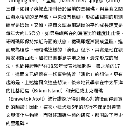
（fringing reef）、堡礁（barrier reef）和環礁（atoll）
三種。如裙子群擺直接附著於島嶼的是裙礁，與島嶼之間
由海水相隔的是堡礁，中央沒有島嶼，形如甜甜圈的珊瑚
礁就是環礁。又如，達爾文認為珊瑚礁的平均成長速度是
每年大約1.5公分，如果島嶼所在的海底沈陷速度比此慢，
珊瑚礁即保持接近海面的狀態，裙礁即逐漸變成堡礁，進
而成為環礁。珊瑚礁這樣的「演化」程序，其實是他在觀
察安地斯山脈、加拉巴哥群島等地之後，最先形成的想
法，也間接證明早在1859年發表物種起源一書之前的17
年，達爾文已經懷有一切事物皆曾「演化」的想法。更有
趣的是，上述達爾文這些想法，後來地質學家在中太平洋
的比基尼島（Bikini Island）和安尼威士克環礁
（Eniwetok Atoll）進行鑽探所得到岩心判讀後而得到實
例的驗證！因此，這次小獵犬號5年的航行不僅是對達爾
文與演化生物學，而對珊瑚礁生態的研究，都開啟了歷史
的里程碑。