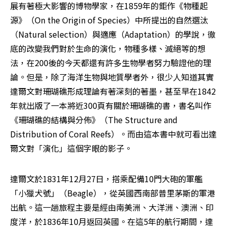
展有著極大影響的博物學家，在1859年的鉅作《物種起
源》（On the Origin of Species）中所提出的自然選汰
（Natural selection）與適應（Adaptation）的學說，徹
底的改變我們對於生命的演化，物種多樣、滅絕等的想
法，在200後的今天都還有許多生物學者努力驗證他的理
論。但是，除了海洋生物與地質學者外，很少人知道其實
達爾文對珊瑚礁形成理論有著深刻的著墨，甚至早在1842
年就出版了一本將近300頁有關於珊瑚礁的書，書名叫作
《珊瑚礁的結構與分佈》（The Structure and 
Distribution of Coral Reefs）。而由這本書中就可看出達
爾文對「演化」這個字眼的影子。
達爾文於1831年12月27日，搭乘配備10門大砲的軍艦
「小獵犬號」（Beagle），從英國西南部普里茅斯的軍港
出航。這一趟旅程主要是經由南美洲、大洋洲、澳洲、印
度洋，於1836年10月返回英國。在這5年的航行期間，達