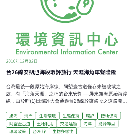
道路通過而遭到破壞，如果交通部為了填滿環島公路這1%
的缺口執意開發，帶來大量車流及觀光人潮，美麗的淨土
就會因此被破壞殆盡，台灣本島僅存的椰子蟹重要棲息地
也會跟著消失，如果只為了省幾分鐘車程就讓
2010年12月02日
台26線安朔旭海段環評放行 天涯海角車聲隆隆
台灣最後一段原始海岸線、阿塱壹古道僅存未被破壞之
處、有「海角天涯」之稱的台東安朔──屏東旭海原始海岸
線，由於昨(1)日環評大會通過台26線於該路段之道路開發
計畫，未來能否保原貌，備受爭議。對此，台灣環保聯盟
旭海
海岸
生活環境
生態保育
環評
棲地保育
屏東分會、屏東縣教師會生態教育中心、千里步道籌畫中
心等保團體發表聲明，譴責環保署漠視本案已在行政院永
阿塱壹古道
土地利用
交通運輸
海洋
能源轉型
續會、農委會、屏東縣政府重啟評估程序，且監察院即將
環境政策
台26線
生物多樣性