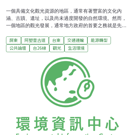
一個具備文化觀光資源的地區，通常有著豐富的文化內
涵、古蹟、遺址，以及尚未過度開發的自然環境。然而，
一個地區的觀光發展，通常地方政府的首要之務就是先破
壞自己的觀光資源！重道路開發，破壞觀光資源影響觀光
屏東
阿塱壹古道
台東
交通運輸
能源轉型
遊憩需求的因子，常常歸咎於觀光供給面的功能元素，包
括觀光資源（吸引力）、交通運輸、服務系統、行銷宣
公共論壇
台26線
觀光
生活環境
傳、資訊提供等5大項。而台灣的觀光發展通常只注重交
通運輸的開發，忽略了其他4項供給功能的建置。其中交
通運輸又只著眼於道路的興闢，不注重改善大眾交通運輸
系統網絡的便利。目前要闢建台26線旭海到南田段的位
址，屬自然景觀及人文歷史的觀光資源，而保有這些珍貴
觀光資源的原因就在於交通的不便利（不便利並非不可
及）。然而地方政府執意打通台26線，這就是為什麼地方
政府在發展觀光時，總是先上演破壞自己觀光資源的荒謬
戲碼。路通，財源通？道路是連結人或物品從出發點送往
目的地的運輸帶，這條運輸帶上必須滿足觀光行為的所有
需求