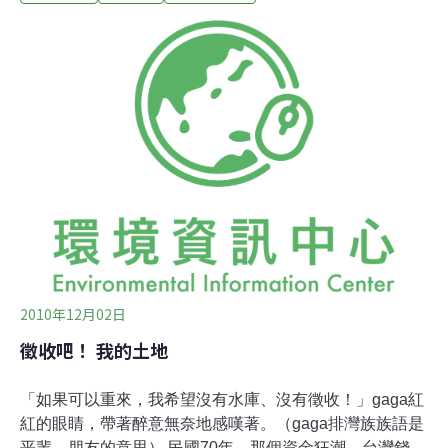
於8、9兩日現勘之際，火速通過；且召開環評大會，卻未
事先通知相關團體與地方政府列席說明，認為是嚴重行政
疏失。本計畫為公路總局台26線安朔旭海段道路修建工
程，9月1日於環評專案小組審查後有條件通過，昨日再通
過環評大會審查。開放討論階段：環委意見不一台26線安
朔旭海段(1-4標隧道路廊方案)全長6.93公里，依據公路總
局報告，改善方案已包括將道路寬度由12公尺縮減為9公
尺。另為保存阿塱壹古道，將採隧道路廊方式，新增隧道
1號隧道1.2公里，以及2
2010年12月02日
徵收吧！ 我的土地
「如果可以重來，我希望沒有水庫、沒有徵收！」gaga紅
紅的眼睛，帶著醉意無奈地感嘆著。（gaga排灣族族語是
平輩、朋友的意思） 民國70年，那個資金狂潮、台灣錢淹