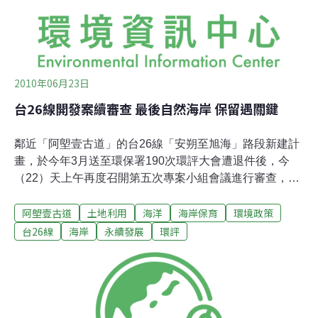
只能高遶，建築公路或任何人為建設皆要面對自然環境變
化下產生的危機，而天然美景在公路開
2010年06月23日
台26線開發案續審查 最後自然海岸 保留遇關鍵
鄰近「阿塱壹古道」的台26線「安朔至旭海」路段新建計
畫，於今年3月送至環保署190次環評大會遭退件後，今
（22）天上午再度召開第五次專案小組會議進行審查，最
後決議交通部公路總局需再針對文化資產保護部份補件。
阿塱壹古道
土地利用
海洋
海岸保育
環境政策
本案雖於2002年就通過環評，但因這段全台灣最後的原始
海岸生態極為敏感，公路總局便提出以增設隧道替代平面
台26線
海岸
永續發展
環評
車道之方案，進行環境差異分析，不過新方案仍然因資料
不全，於2009年9月及今年3月兩度遭環評大會退件。會議
上，不僅開發單位顯得非常不耐煩，希望能夠儘速通過審
查，也有環委表示不想讓案子「破紀錄」遭到第三度退
件，因此後續專案小組會議對補件資料的審查結論，可能