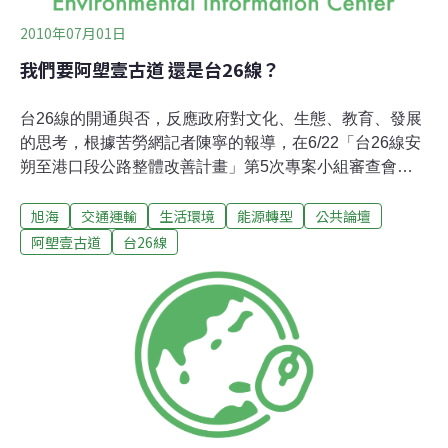
2010年07月01日
我們要阿塱壹古道 還是台26線？
台26線的開通與否，反應政府對文化、生態、教育、發展
的思考，根據苦勞網記者陳寧的報導，在6/22「台26線安
朔至港口段公路整體改善計畫」第5次專案小組審查會議
中，公路總局預估，安朔至旭海路段完工後，到台東可以
旭海
交通運輸
生活環境
能源轉型
公共論壇
減少50分鐘的車程，往屏東可以減少22分鐘的車程。目前
規劃開闢道路的台26線安朔至旭海段，是最早連接台灣東
阿塱壹古道
台26線
西部所謂「恆春卑南道」僅存的路線，在地人也稱之阿塱
壹古道，在政府的思考上，這難道只是一條促進交通便捷
的過境之處？對在地部落居民來說，只能是一段祖先披荊
襤褸的回憶之路?對台灣人來說，這裡將只是公路地圖上
的一個符號「台26」嗎?台灣海岸長期變化劇烈，台東大
學社教系廖秋娥教授指出，日據時代文獻記載，一百年前
阿塱壹古道的沙灘岩灘有一、兩百公尺長，現在阿塱壹的
灘長已嚴重縮減，以前步行可過的觀音鼻，現在無法通過