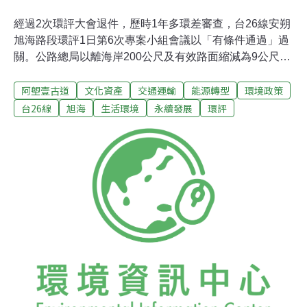
經過2次環評大會退件，歷時1年多環差審查，台26線安朔
旭海路段環評1日第6次專案小組會議以「有條件通過」過
關。公路總局以離海岸200公尺及有效路面縮減為9公尺作
為保護阿塱壹古道措施，但環委仍有疑慮。劉益昌即表
阿塱壹古道
文化資產
交通運輸
能源轉型
環境政策
示，文化遺產受創造成的損失無法如保育類動物可以復
育，籲公路總局即使環評通過，仍可不開發。本案因開發
台26線
旭海
生活環境
永續發展
環評
過程恐影響阿塱壹古道、石門古戰場以及其他5處文化遺
址，其中又以阿塱壹古道沿路原始的自然海岸地貌及寶貴
的自然生態以及古道為先民重要的交通要道，深具歷史文
化價值而備受矚目。雖有環委明確表示，開發單位的生態
保護策略不夠，也有環委表示養灘計畫書基礎資料都不完
整，應補件再審。但主席仍做成「有條件通過」結論，並
附帶要求開發單位施工前要將生態保育措施、文化遺產保
護措施以及養灘計畫送環保署備查。開發之必要性備受爭
議開發單位交通部公路總局（公總）提出的環境保護對
策，對阿塱壹古道產生直接影響的2路段，改為穿越