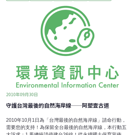
的台東與屏東，將攜手向總統和監察院陳情，為最後的自
然海岸請命。土地是我們的母親，當我們從她身上吸吮乳
汁，總是盲目而無知，甚至是把她咬得遍體鱗傷，還不知
道我們在做什麼。最先進的衛星遙測科技，從外太空看到
地球傷痛，甚至可以協助當局者追蹤管理，讓盜伐者無所
遁形。而環保與經濟常被放在每日新聞的競技場上短兵相
接、激情對立；科技卻度理性而抽象，與民眾太有距離。
在太近與太遠之間，我們用適當地距離，以另一種角度，
看守萬物的美麗，掃描寶島貪婪的腫瘤，診問天地震撼之
2010年09月30日
守護台灣最後的自然海岸線──阿塱壹古道
2010年10月1日為「台灣最後的自然海岸線」請命行動，
需要您的支持！為保留全台最後的自然海岸線，本行動五
大訴求：1.馬總統請停建台26線！從永續國土保育宣佈保