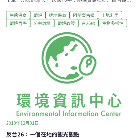
腳目的年代，茄芝萊部落的居民也搭上了這班經濟奇蹟的
生態保育
環評
棲地保育
阿塱壹古道
土地利用
列車。各式型號、廠牌的進口車在彎曲窄隘的199縣道上
奔馳，部落裡矮小簡陋的屋舍被一棟棟別墅型水泥樓房取
環境哲學
公共論壇
環境政策
台26線
生物多樣性
代，三不五時就會聽說某某人家在屏東市或是高雄市買房
子。啟動茄芝萊部落經濟列車的並不是讓資金快速累積的
加工產品外銷，而是所謂的民生基礎建設－－牡丹水庫。
水庫預定地主要以種植水稻為主，政策確定後水田幾乎都
改種果樹，也常常聽到大人們談論著要搶種果樹。蓋水庫
除了土地會被徵收外，政府還必須賠償地上物，搶種果樹
可以讓地上物的賠償金更高。許多人就靠著牡丹水庫的土
地徵收以及地上物賠償致富，gaga家也是一樣，而且賠償
金是屬一屬二的高。 時光荏苒，30年過去了，199縣道拓
寬為雙向道，寬敞的
2010年12月01日
反台26：一個在地的觀光觀點