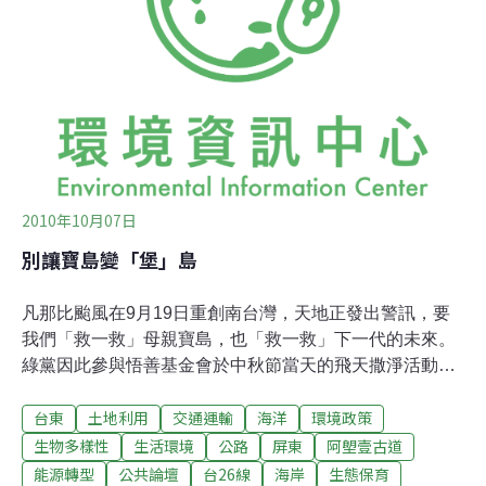
保存古道 發展生態旅遊以保障在地生計曹啟鴻說在保護古
道同時，也必須考慮當地民眾之生計。他說當地居民生活
困苦，要環團能有人到當地「蹲點」，即留在當地，協助
當地發展生態旅遊。他常常期待可以有人蹲點，卻苦於
2010年10月07日
別讓寶島變「堡」島
凡那比颱風在9月19日重創南台灣，天地正發出警訊，要
我們「救一救」母親寶島，也「救一救」下一代的未來。
綠黨因此參與悟善基金會於中秋節當天的飛天撒淨活動，
隨著直升機飛上天空，環保人士從空中鳥瞰寶島之美和大
台東
土地利用
交通運輸
海洋
環境政策
地之殤，對台灣環境的沉淪有更立體的認識，更看到了寶
島變成人呆又土的「堡」島危機！中華民國百年前夕的
生物多樣性
生活環境
公路
屏東
阿塱壹古道
「光輝十月」，令人感嘆「國在山河破」，距離台北最遠
能源轉型
公共論壇
台26線
海岸
生態保育