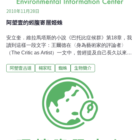
2010年11月28日
阿塱壹的蚓腹寄居姬蛛
安立奎．維拉馬塔斯的小說《巴托比症候群》第18章，我
讀到這樣一段文字：王爾德在〈身為藝術家的評論者〉
（The Critic as Artist）一文中，曾經提及自己長久以來的
夢想：「『什麼事也不做』，是世界上最困難的事。不僅
阿塱壹古道
楊家旺
蜘蛛
生物簡介
困難，而且需要智慧。」近來我常想，政府有沒有可能
「不開發，不建設，卻擁有好政績」？人民有沒有可能投
票給「不開發，不建設，卻能提出好政見」的候選人？如
果在台灣這塊道路密如魚網的土地上，不再開闢新的道
路。農地、海濱、山林也不再思考該如何規劃成工業園區
或科技園區，甚至環保科技園區。而是讓農地繼續擁有田
園風光，讓海濱繼續擁有美麗海岸，讓山林繼續擁有自然
野性。那麼，我們的生活究竟會更好？還是更差呢？其實
我並不那麼確定會變得更好還是更差。不過，我卻可以肯
定，如果失去田園風光，失去美麗海濱，失去自然山林，