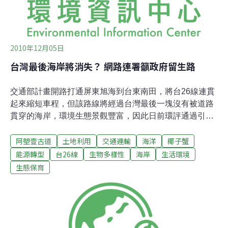
2010年12月05日
台灣最後海岸將消失？ 網路連署籲政府留生路
交通部計畫開路打通屏東旭海到台東南田，將台26線連貫
起來縮短車程，但該路線將經過台灣最後一塊沒有被道路
貫穿的海岸，環境生態景觀豐富，因此日前環評通過引發
爭議，網路上已展開連署行動，呼籲馬總統下令停建。環
阿塱壹古道
土地利用
交通運輸
海洋
椰子蟹
保團體及綠黨也公開呼籲交通部，不要破壞台灣最後的自
然海岸線，摧毀綠蠵龜及椰子蟹在台灣的最後棲地。綠黨
能源轉型
台26線
生物多樣性
海岸
生活環境
中評委、屏東環保聯盟理事長洪輝祥解釋，由於這個地區
生態保育
一直沒有道路貫穿，因此保存了原始的動植物生態，這個
地區的低海拔熱帶季風雨林及熱帶海岸林生態系除了住有
49種保育類野生動物及15種稀有植物外，更是保育類動物
椰子蟹及綠蠵龜在台灣最後的棲息地，可以說是東海岸最
後一塊瑰寶。洪輝祥悲働表示，台灣有99%的海岸線因為