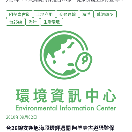
護最後自然海岸的決心！ 2. 請馬總統兌現愛台十二建設中
阿塱壹古道
土地利用
交通運輸
海洋
能源轉型
復育海岸新生政策。 3.台9線南迴公路拓寬案環評通過，
台26線毫無效益更無需要興建。 4.為臺灣人留下一段僅存
台26線
海岸
生活環境
的自然海岸淨土，做為行政院回復海岸自然政策的起點。
5.留下千年阿朗壹古道的文化資產與萬年生態廊道的完整
性。活動注意事項： 1. 歡迎聲援團體自製海報、標語表達
您的支持與訴求，並與新聞聯絡人保持聯繫。 2. 聲援的朋
友請於活動前15分鐘到場協助活動順利進行。 3. 歡迎媒體
朋友到場採訪，現場備有更詳盡的說明與資料。 4. 為停建
台26線，請上http://campaign.tw-npo.org/sign.php?
id=2010092414511000連署。
2010年09月02日
台26線安朔旭海段環評過關 阿塱壹古道恐難保