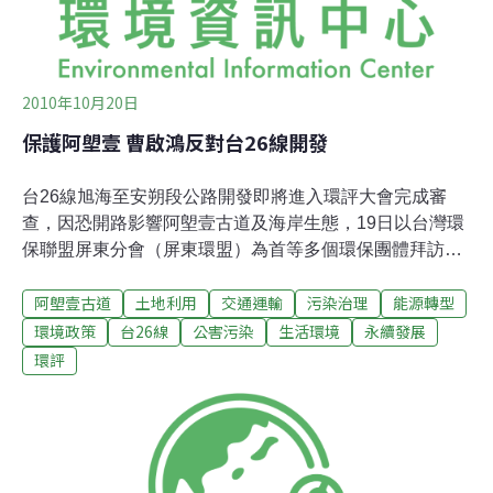
我們的生活肯定會變得更糟。沒有森林的山，仁者不樂；
失去乾淨的河水與海水，智者不樂
2010年10月20日
保護阿塱壹 曹啟鴻反對台26線開發
台26線旭海至安朔段公路開發即將進入環評大會完成審
查，因恐開路影響阿塱壹古道及海岸生態，19日以台灣環
保聯盟屏東分會（屏東環盟）為首等多個環保團體拜訪屏
東縣長曹啟鴻，倡議保留阿塱壹古道。屏東縣長曹啟鴻慷
阿塱壹古道
土地利用
交通運輸
污染治理
能源轉型
慨允諾，表示將參加環評大會，力阻開路。曹啟鴻同時不
忘為旭海當地發展解套，要「當地居民因保護生態而得
環境政策
台26線
公害污染
生活環境
永續發展
利」。曹啟鴻表示將出席環評大會表達反對開發的意見。
環評
他說，「這條公路我是徹底反對的」，留下珍貴且兼具自
然、文化資產的原始海岸線，曹啟鴻不改初衷。曹啟鴻
說，本來就重視環境保護，不會因當了縣長而改變。他也
不忌諱提到民意不斷抱怨，認為不開發是歧視當地民眾的
生存權益，因此也要求環團協助旭海當地發展生態旅遊。