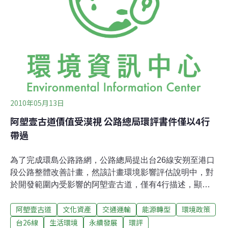
成為影響這段海濱古道能否保留的關鍵。3月26日，公路
總局已經安排環評委員至該地現勘。去過的委員們紛紛在
會議上表示，「這個海岸美到無法形容」，因此對於開發
安朔至旭海路段的態度，仍較為保留。更有環委對於公路
總局所提出的開發計畫中，不但未依照
2010年05月13日
阿塱壹古道價值受漠視 公路總局環評書件僅以4行
帶過
為了完成環島公路路網，公路總局提出台26線安朔至港口
段公路整體改善計畫，然該計畫環境影響評估說明中，對
於開發範圍內受影響的阿塱壹古道，僅有4行描述，顯見
重視度嚴重不足。鑒於此開路計畫已依據第190次環評大
阿塱壹古道
文化資產
交通運輸
能源轉型
環境政策
會議決議，退回專案小組再審，昨(12)日專案小組會議
中，環評委員怒斥公路總局不用心、不做功課。最後決
台26線
生活環境
永續發展
環評