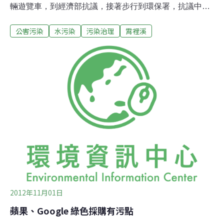
輛遊覽車，到經濟部抗議，接著步行到環保署，抗議中央
放任友達、中華映管等工業廢水汙染，長期汙染新埔霄裡
公害污染
水污染
污染治理
霄裡溪
溪。陳英樓議員說，鎮民訴求很簡單，就是「還我無汙染
的乾淨溪水，因為霄裡溪是新埔的母親河，哺育過10餘代
人」，沒有理由上游工廠獲利，卻將汙水排入溪中，由下
游的居民承擔汙染。「中央措施離譜！」鎮民指經濟部、
環保署明知霄裡溪是甲類水體，可供民生飲用，水質極
佳，桃園老街溪是丙類水體，保署在98年5月13日環評審
查中，也做成「華映、友達廢水改排至老街溪美都麗橋為
較佳」的決議，卻來個政策大轉彎，同意廢水續排霄裡
溪，「實在離譜！」22日鎮民、里長、社區理長多人，拿
出備妥的抗議布條、旗幟，指監察院今年9月中發出調查
報告，要求行政院3個月內協調經濟、環保等相關單位，
積極解決，但迄今無下文。
2012年11月01日
蘋果、Google 綠色採購有污點