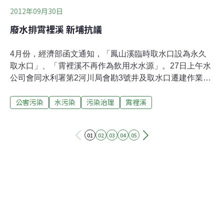
2012年09月30日
廢水排霄裡溪 新埔抗議
4月份，經濟部函文通知，「鳳山溪臨時取水口設為永久
取水口」、「霄裡溪不再作為飲用水水源」。27日上午水
公司會同水利署第2河川局會勘3號井及取水口遷建作業，
新埔鎮民擔心水公司會借此工程，暗自將臨時取水口變更
公害污染
水污染
污染治理
霄裡溪
為永久取水口，發起抗議。居民說，友達、華映廢水排放
至霄裡溪，已讓附近居民身體出現不適，要求廢水應排放
到原是工業用水排放區的老街溪，而不是將霄裡溪規劃成
01
02
03
04
05
非飲用水源，認為經濟部變相幫友達、華映廢水排放解
套。自來水公司第2區管理處公共課長徐俊雄到場表示，2
河局防洪堤防興建，讓3號井卡在水防道路上，預計將3號
井北移，與堤防共構，方便取水，絕非將臨時取水口更為
永久取水口的工程。第二河川局工務課對此回應，目前遭
受破壞的3號井位置並不影響排洪，新埔鎮居民若有憂
慮，可請水公司重新申請在原址興建。