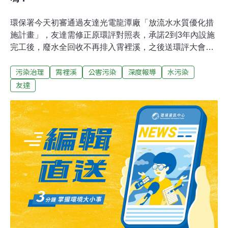
環保署今天初審通過友達光電龍潭廠「放流水水質優化措
施計畫」，友達需修正原環評對照表，承諾2到3年內設施
完工後，廢水全回收不再排入霄裡溪，之後送環評大會確
認通過後即可動工。這是國內首度有業者提出廢水全回收
污染治理
霄裡溪
公害污染
深度報導
水污染
零排放方案，霄裡溪居民等了13年，「還我清淨霄裡溪」
的夢想終於有了期待。據了解，另一家廢水排放霄裡溪大
友達
廠中華映管龍潭廠，也已提出廢水零排放方案，但尚未排
入審查，外傳友達提供華映技術，但友達公司今否認。
（相關報導請參考〈政府挺廢水排河川 毒害小鎮13年〉）
霄裡溪是鳳山溪支流，上游在桃園縣龍潭鄉，中下游則流
入新竹縣新埔鎮巨埔里、鹿鳴里，最後注入鳳山溪，全長
16公里。位於霄裡溪上游的中華映管龍潭廠、友達光電龍
潭渴望園區廠，分別於2000年、2002年通過環評，將每日
合計3萬噸廢水排入霄裡溪，從上游的桃園縣跨界流入新
竹縣新埔鎮。