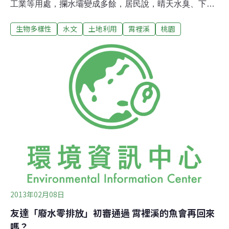
工業等用處，攔水壩變成多餘，居民說，晴天水臭、下雨
有淹水危險，希望拆除荒廢的攔水壩並清除淤泥。龍潭鄉
生物多樣性
水文
土地利用
霄裡溪
桃園
民代表林鴻斌表示，中正路、中興路兩處地下雨水道都在
九座寮橋附近注入宵裡大排，九座寮橋下游1公里河段有4
座攔水壩，已喪失攔水供應渠道的功能，壩體前方淤積嚴
重，形成積水的小水塘，晴天時，水流靜止散發惡臭，下
大雨時，各地的地下雨水道匯流後就宣洩不及，造成淹水
災情。縣府水務局長李戎威說，將聯繫水利會派員會勘，
若確有必要，會儘快動工拆除壩體並清淤。
2013年02月08日
友達「廢水零排放」初審通過 霄裡溪的魚會再回來
嗎？