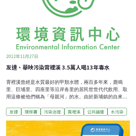
為了替2家面板廠護航，於是發出公文稱「霄裡溪將不再
是飲用水水源」，隨後環保署也發出公文，說2家廠商把
廢水排放霄裡溪已經沒有違反環評結論，因此28日動員民
眾前往經濟部、環保署抗議。一行人以步行方式遊行到環
保署，向環保署表達不滿。500人約中午12時浩浩蕩蕩抵
達環保署，高偉凱要求環保
2012年11月27日
友達、華映污染霄裡溪 3.5萬人喝13年毒水
霄裡溪曾經是水質最好的甲類水體，兩百多年來，鹿鳴
里、巨埔里、四座里等沿岸各里的居民世世代代飲用、取
用這條被他們稱為「母親河」的水。由於新埔鎮的自來水
普及率只有五成多，至今多數家戶仍依賴井水，偏偏地下
友達
環保署
污染治理
霄裡溪
公共論壇
水污染
水與溪水相連，因此溪水品質會直接影響到井水的品質。
1999年，友達光電（AUO）、中華映管（CPT）兩間面板
大廠在霄裡溪上游設廠後，每天排放大量的廢水進入該
溪，其排放量最高可以佔霄裡溪河川總流量45%。環保署