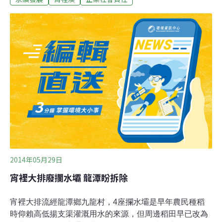
貼近真實的面向化成文字，讓環境議題持續在社會受到關
注。利益之下 被犧牲的環境和勞工成本談到企業與政府之
間的關係，朱淑娟提到，理想的情況是由政府訂定符合環
境永續、人民利益和經濟發展的政策法規，而企業只需依
法令規定做事就能獲得營運的保障。但實際狀況卻混淆了
以上的論理程序，很多企業會遊說政府，或遊說立法單位
來改變政策，為達到企業本身最大利益，不惜以環境成本
和勞工成本做為代價。網路連結發達的現在，公民意識逐
漸崛起，愈來愈多民眾開始關注公眾議題，帶給政府前所
未有的壓力，甚至成為政黨更替的重要原因。誠實面對大
眾 承擔企業社會責任企業應該要明瞭，政府
2014年05月29日
宵裡大排廢攔水壩 龍潭盼拆除
宵裡大排流經龍潭鄉九龍村，4座攔水壩是早年農民種稻
時仰賴高低揚支渠灌溉用水的來源，但周邊稻田早已改為