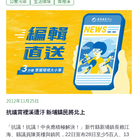
數值仍頻頻超標，衝擊居民健康。地球公民基金會27日公
公害污染
生活環境
霄裡溪
佈環保署監測資料，抨擊主管機關漠視污染。地球公民基
金會執行長李根政直言，環保署應要求業者處理這些廢污
水，而不是讓居民承受污染。裝自來水 治標不治本根據環
保署毒管處長期監測的報告內容，從去年1月至8月，環保
署針對6口民用水井進行8次抽樣檢測，顯示2個民用水井
就有高達5次出現重金屬超標狀況，最嚴重者還發生鉬
（Mo）含量高達138微克，遠高於飲用水70微克的標準。
由於當地沒有裝設自來水，民眾長期飲用地下水，如今地
下水井重金屬超標，居民擔心健康受損。水井發生重金屬
超標，環保署沒有找尋可能的污染
2012年11月25日
抗議霄裡溪遭汙 新埔鎮民將北上
「抗議！抗議！中央應積極解決！」新竹縣新埔鎮長賴江
海、縣議員陳英樓與鎮民，22日宣布28日至少5百人、13