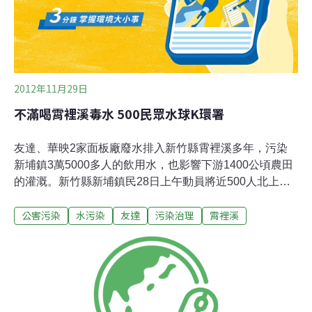
大部分是合格，令人質疑廠商自行檢測的可信度。不過由
於霄裡溪案事業廢水導電度檢測結果，各方說法不
2012年11月29日
不滿喝霄裡溪毒水 500民眾水球K環署
友達、華映2家面板廠廢水排入新竹縣霄裡溪多年，污染
新埔鎮3萬5000多人的飲用水，也影響下游1400公頃農田
的灌溉。新竹縣新埔鎮民28日上午動員將近500人北上抗
議，他們前往經濟部與環保署丟擲水球，水球中裝的就是
公害污染
水污染
友達
污染治理
霄裡溪
霄裡溪的水，要讓官員嚐嚐「毒水」的滋味。環保署水質
保護處處長許永興表示，環保署已經協調友達，友達承諾
要採用用水完全回收不排放的技術，至於華映則還在溝通
協調中。勞動黨新竹縣議員高偉凱指出，友達、華映多年
來將廢水排放霄裡溪，2009年環評決議2廠廢水改排桃園
縣老街溪，然而卻遭到桃園縣政府拒絕；101年3月經濟部