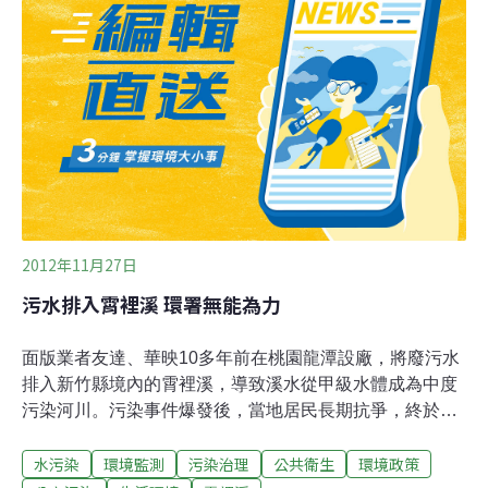
一而再，再而三宣稱友達、華映放流到霄裡溪的廢水，都
符合放流水、飲用水標準，並沒有汙染霄裡溪。經本會調
查發現，這是為了幫廠商脫罪，蓄意隱匿事實，欺騙大眾
的惡劣行徑。環保署隱瞞事實 重金屬鉬嚴重超標霄裡溪污
染事件爆發和抗爭十年後，2009年11月26日，環保署終於
修法公告將重金屬銦（In）和鉬（Mo）列入飲用水管制項
目，設定安全標準為70ug/L。然而該署對霄裡溪流域民井
水質監測的結果顯示，2
2012年11月27日
污水排入霄裡溪 環署無能為力
面版業者友達、華映10多年前在桃園龍潭設廠，將廢污水
排入新竹縣境內的霄裡溪，導致溪水從甲級水體成為中度
污染河川。污染事件爆發後，當地居民長期抗爭，終於在
2009年，環保署修法公告將面版業特有重金屬污染物銦
水污染
環境監測
污染治理
公共衛生
環境政策
（In）和鉬（Mo）納入管制標準。長期監測後發覺，兩者