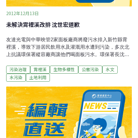
2012年12月13日
未解決霄裡溪改排 沈世宏道歉
友達光電與中華映管2家面板廠商將廢污水排入新竹縣霄
裡溪，導致下游居民飲用水及灌溉用水遭到污染，多次北
上抗議環保署縱容廠商讓他們喝面板污水。環保署長沈世
宏12日在立法院表示，他在其任內無法完成廢水改排，為
污染治理
霄裡溪
生物多樣性
公害污染
水文
此向新竹居民道歉，也要求華映於19日前提解決方案。沈
世宏指出，目前友達已經提出「水質優化方案」，將朝全
水污染
土地利用
回收、無製程廢水排放的方向努力；另一方面，環保署也
要求華映必須在19日前提出「水質優化方案」，希望華映
能比照友達提出對環境友善的放流水規劃。而沈世宏在回
答民進黨立委劉建國質詢時表示，目前友達、華映2面板
廠的事業廢水排放已符合水利會灌溉用水標準，此話一出
讓現場不少立委與居民代表譁然。新竹縣居民代表說，新
竹農田水利會每季會針對霄裡溪廢水排放檢測，沒有1次
合格，但反觀環保署參採由友達設置的連續監測系統，卻