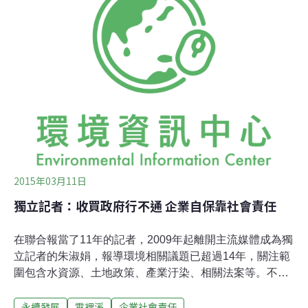
責任。居民希望霄裡溪能回復到有蝦、有魚、可以玩耍戲
水的清淨溪流。華映友達的廢水終於不再排入霄裡溪，居
民呼籲兩廠復育霄裡溪。攝影：陳文姿居民：我們要的不
是官方「公告標準」 而是有魚有蝦的霄裡溪1999年，友達
光電（AUO）、中華映管（CPT）兩間面板大廠在霄裡溪
上游設廠，並將大量放流水的廢水進入該溪。不過，當年
環保署並沒有針對面板業的重金屬設定放流水排放標準，
而讓兩廠的放流水都以「合乎標準」的名義持續排放，造
成溪流魚、蝦甚至福壽螺的死亡，民眾身體
2015年03月11日
獨立記者：收買政府行不通 企業自保靠社會責任
在聯合報當了11年的記者，2009年起離開主流媒體成為獨
立記者的朱淑娟，報導環境相關議題已超過14年，關注範
圍包含水資源、土地政策、產業汙染、相關法案等。不管
是哪方面的議題，朱淑娟皆會深入核心，關係周邊，務求
永續發展
霄裡溪
企業社會責任
清楚整件事的來龍去脈，並做深入的研究及探討，再將最