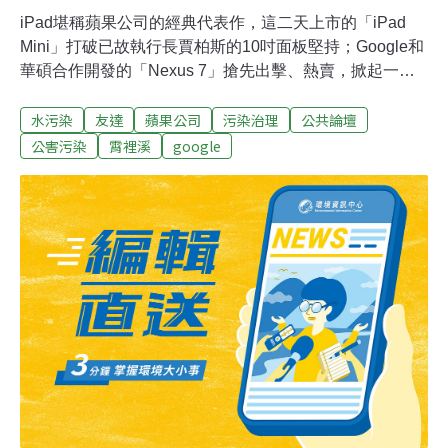
iPad堪稱蘋果公司的經典代表作，這二天上市的「iPad
Mini」打破已故執行長賈柏斯的10吋面板堅持；Google和
華碩合作開發的「Nexus 7」搶先出擊、熱賣，掀起一陣
新的平板旋風。迷你平板主打低價，然而，廉價的背後得
水污染
友達
蘋果公司
污染治理
公共論壇
付出龐大的代價。APPLE監督生產線不周，枉費強打綠色
生產的特色友達為蘋果「iPad Mini」的面板供應商， 蘋果
公害污染
霄裡溪
google
電腦的「供應商行為準則」，在環境影響部分明確要求所
有供應商必須對廢水採取適當的管理措施，將其作業和產
品對環境的影響降至最低；華映為「Nexus 7」的面板供
應商，Google代工的華碩電腦也把「綠色採購」列為企業
社會責任的重點項目，標榜使用綠色供應商。但友達、華
映二家面板廠長期汙染霄裡溪的作為，顯然經不起綠色採
購的考驗。經濟部越權 環保署棄守 廠商得利自來水公司
的取水口自民國77年起，就設在霄裡溪下游、與鳳山溪交
會處，民國88年，政府竟然讓友達和華映在霄