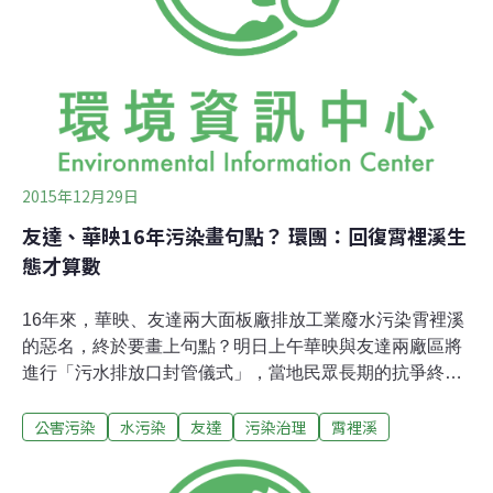
以來的工業發展，沒有侵染這條河流的潔淨，只要簡易處
理，人們便可取得所需水源，自來水公司更因此將霄裡溪
預設為自來水取水來源，但兩家公司的廢水，摧毀一切。
2015年12月29日
友達、華映16年污染畫句點？ 環團：回復霄裡溪生
態才算數
16年來，華映、友達兩大面板廠排放工業廢水污染霄裡溪
的惡名，終於要畫上句點？明日上午華映與友達兩廠區將
進行「污水排放口封管儀式」，當地民眾長期的抗爭終於
換來兩廠廢污水「零排放」，結果雖令人欣慰，但霄裡溪
公害污染
水污染
友達
污染治理
霄裡溪
的漫長復育之路才正要開始。趕在明天的封館儀式前，長
期關注霄裡溪污染的地球公民基金會與當地居民共同發起
記者會，要提醒華映與友達，不要就此忘了復育霄裡溪的