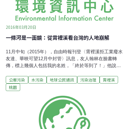
2016年03月20日
一條河是一面鏡：從霄裡溪看台灣的人地崩解
11月中旬（2015年），自由時報刊登〈霄裡溪拒工業廢水
友達、華映可望12月中封管〉訊息，友人翰林在臉書轉
傳，標上幾個人包括我的名姓，「終於等到了！」他說。
電腦這頭，我頷首同意，心裏卻沒有太多喜悅。2008年，
公害污染
水污染
地球公民通訊
污染治理
霄裡溪
政大公行系教授杜文苓（註一）和她的助理許靜娟，得知
在桃園龍潭設廠的友達、華映兩家光電業者，竟從2001年
桃園
起就將光電廢水排入貫穿桃園、新竹兩縣的「霄裡溪」的
消息。新竹新埔鎮的居民因此染上怪病，村莊爆發錦鯉暴
斃、稻米歉收事件，三不五時還得開車上山載泉水以供生
活所需。霄裡溪，不僅育養夾岸農田，也是新埔鎮民飲食
盥洗仰賴的母親河，在它遭受污染前，應對台灣的川流分
級，更是難得的「甲級水體」。此分級意味的是，自戰後