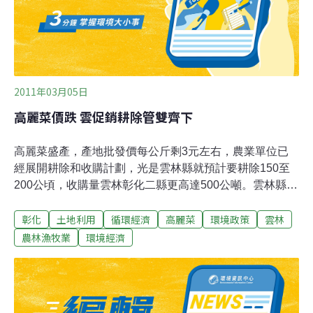
已與日本某家連鎖超市連繫好，預計本月23日裝櫃透過海
運送到日本，預估檢疫、出關、運送，大約8天左右
2011年03月05日
高麗菜價跌 雲促銷耕除管雙齊下
高麗菜盛產，產地批發價每公斤剩3元左右，農業單位已
經展開耕除和收購計劃，光是雲林縣就預計要耕除150至
200公頃，收購量雲林彰化二縣更高達500公噸。雲林縣農
會4日並舉行高麗菜美食促銷活動，強調現在吃高麗菜最
彰化
土地利用
循環經濟
高麗菜
環境政策
雲林
佳時機，期盼多管齊下，解決高麗菜產銷失衡問題。根據
農委會統計，雲林縣今年登記種植，每公頃補助7萬元的
農林漁牧業
環境經濟
高麗菜田，面積有1100多頃，但實際上種植面積，至少在
2000公頃以上，目前因為進入產季尾聲，菜農搶收，高麗
菜產量大增，價格暴跌。而為拉抬高麗菜價格，農委會也
啟動耕除和收購機制，耕除登記從3月1日起3三月8日，先