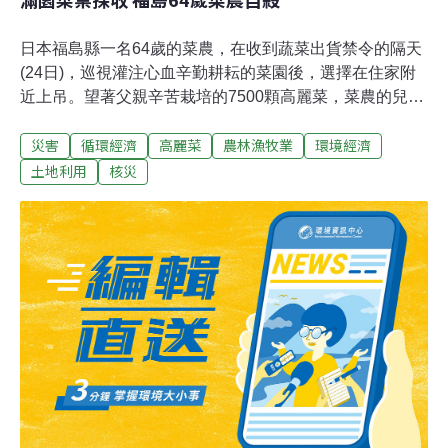
日本福島縣一名64歲的菜農，在收到蔬菜出貨禁令的隔天
(24日)，巡視灌注心血辛勤耕耘的菜園後，選擇在住家附
近上吊。望著父親辛苦栽培的7500顆高麗菜，菜農的兒子
說，父親等於是被福島核電廠害死的！這位菜農的住家和
災害
循環經濟
高麗菜
農林漁牧業
環境經濟
菜園位於福島縣的須賀川市，由於離海有段距離，雖然住
家的主屋和倉庫被震毀，但菜園並未遭到海嘯摧殘。30年
土地利用
核災
前，這位菜農還開始自製堆肥改良土質，光是研究高麗菜
的播種方法，就花了近十年時間，終於種出當地少有的優
質高麗菜。這位菜農栽種的優質高麗菜獲得在地人的肯
定，也提供學校營養午餐使用。菜農常跟兒子說，田裡的
菜是種給小朋友吃的，所以更要講究安全。然而，隨著核
電廠爆發輻污問題，先是福島的菠菜與油菜在21日被禁止
出貨，這位菜農當天還跟家人說，看樣子田裡的高麗菜要
趕快收成了，不料23日高麗菜也被列入禁收名單。菜農黯
然地看著滿園7500顆正好可以採收的高麗菜說，「看來福
島的農業是完了」。24日清晨，菜