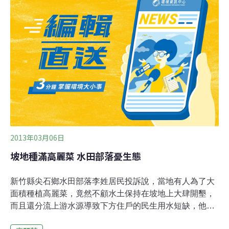
單位曾預警呼籲農民減種，但冬季蔬菜最好種，高麗菜這
季產量種植面積超過預估約130公頃，產量多出約8000公
噸，經過1個多月促銷，已消化4000多公噸。李蒼郎表
示，以前農作物盛產若採耕除方式，不但沒有讓消費者買
到便宜的農產品，農民也沒有好處，因此這次決定以促銷
方式，讓全民獲益，達到雙贏目的。農糧署說，經過1個
多月的促銷高麗菜，包括截切、加工、外銷、贈送弱勢團
體等，已經消化了4000多公噸，加上後續的團購、行銷等
推廣方案，預估兩週以後，高麗
2013年03月06日
坡地種滿高麗菜 水田部落憂生態
新竹縣尖石鄉水田部落李姓居民投訴說，當地有人為了大
面積種植高麗菜，竟然不顧水土保持在坡地上大肆開墾，
而且還分流上游水源導致下方住戶的民生用水短缺，他希
望官方能夠調查有無違法之處，以免這種大規模開發造成