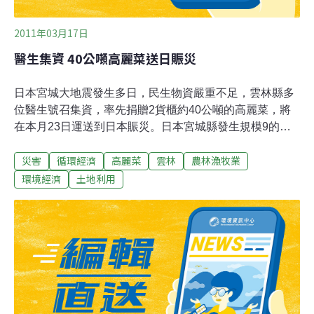
2011年03月17日
醫生集資 40公噸高麗菜送日賑災
日本宮城大地震發生多日，民生物資嚴重不足，雲林縣多
位醫生號召集資，率先捐贈2貨櫃約40公噸的高麗菜，將
在本月23日運送到日本賑災。日本宮城縣發生規模9的強
烈地震、引發海嘯淹沒家園，全球各界愛心湧入日本，由
災害
循環經濟
高麗菜
雲林
農林漁牧業
於農產作物都被海嘯沖毀，災區嚴重欠缺農產物資，雲林
縣內多位醫師想到災區短時間內欠缺農產物資，雲林目前
環境經濟
土地利用
各種葉菜類蔬菜價格低，甚至高麗菜還要耕鋤。發起的沈
姓醫師表示，他的病患大部分是農民，蔬菜價格低、要耕
鋤，大家都很無奈、不捨，有的農民會抱怨「能吃的東
西，耕鋤掉實在暴殄天物」，過去日本一直是雲林農產主
要貿易伙伴，高麗菜、胡蘿蔔及美生菜都很受日本消費者
喜愛，遭逢天災巨變物資欠缺，剛好可以把國內盛產的高
麗菜送到日本賑災，總計有6位醫生響應，集資透過縣府
採購2貨櫃有生產履歷的高麗菜。縣府農業處指出，縣府