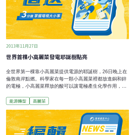
創意布置，過去都很歡迎，這是其他公車總站看不到的，
「我們跟學校比起鄰居更像親人關係。」
2013年11月27日
世界首棵小高麗菜發電耶誕樹點亮
全世界第一棵靠小高麗菜提供電源的耶誕樹，26日晚上在
倫敦南岸點燃。科學家在每一顆小高麗菜裡都放進銅和鋅
的電極，小高麗菜釋放的酸可以讓電極產生化學作用，製
造出電流。這些電流儲存在5個大電池裡，隨時供應耶誕
能源轉型
高麗菜
燈所需要的電。科學家說，只要小高麗菜新鮮，電力就會
源源不絕。這棵2.4公尺高的耶誕樹上的100盞「發光二極
體」燈，需要1000個，放在5個電池裡的小高麗菜供電。
這些高麗菜可以提供63伏特的超低壓電。