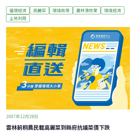
中區分署副分署長陳新立表示，耕鋤與九五機制從去年底
循環經濟
高麗菜
環境政策
農林漁牧業
環境經濟
展開後，若是菜農認為採收上市拍賣的利潤，高於耕鋤與
九五機制，菜農仍可自行採收上市拍賣。 陳新立說，耕鋤
土地利用
計畫與九五機制並無數量限制，預計實施到本月底為止，
希望菜農把握申請期限，在九五機制收購方面，截至上星
期五為止，已在彰化、雲林兩地收購了2200噸，其中彰化
地區已超過500噸。北斗果菜生產合作社人員指出，申請
九五機制收購的菜農，每分地約有1萬5千元左右的收入，
比起耕鋤稍好，但與上市拍賣相較，卻等於無利可圖，菜
農則怨聲四起。
2007年12月28日
雲林莿桐農民載高麗菜到縣府抗議菜價下跌