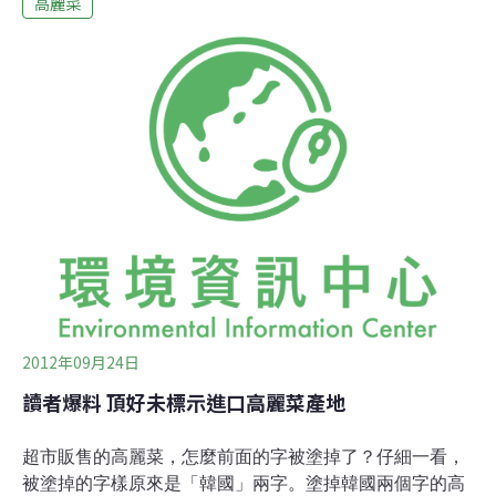
高麗菜
生態浩劫。尖石鄉公所秘書葉長城說，並沒有接獲相關的
檢舉或投訴，但會儘速派員前往瞭解﹔當地的新樂村村長
陳逢富也說，曾聽聞部分居民對業者大面積種植高麗菜不
滿，也有人懷疑最近枯水期的民生用水不足是灌溉用水耗
去太多。陳逢富和當地幾個鄰長也說，他們不知道真正開
闢這片高麗菜田的老闆是誰，只知道有個叫「阿明」的男
子自稱受雇在田裡工作，他們5日沒看到「阿明」，也不
知道怎麼聯絡他。有美麗梯田景觀的水田部落，曾被譽為
是「台灣的不丹」，但這幾年接連有外地業者開發屬於山
坡地的農牧用地種生薑、高麗菜，而且採大規模開墾施肥
種植，讓原本清新的山地部落瀰漫刺鼻農藥，坡地地形也
大幅改變，幾場大雨過後恐怕會出現土石流。
2012年09月24日
讀者爆料 頂好未標示進口高麗菜產地
超市販售的高麗菜，怎麼前面的字被塗掉了？仔細一看，
被塗掉的字樣原來是「韓國」兩字。塗掉韓國兩個字的高