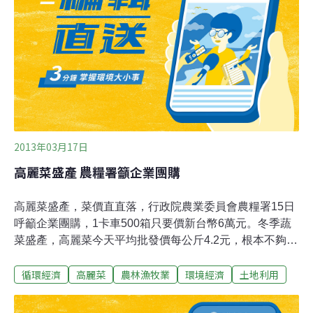
2013年03月17日
高麗菜盛產 農糧署籲企業團購
高麗菜盛產，菜價直直落，行政院農業委員會農糧署15日
呼籲企業團購，1卡車500箱只要價新台幣6萬元。冬季蔬
菜盛產，高麗菜今天平均批發價每公斤4.2元，根本不夠農
民種植成本。農糧署今天在中區分署台中辦事處舉辦高麗
循環經濟
高麗菜
農林漁牧業
環境經濟
土地利用
菜美食料理示範，邀請營養師及廚師示範高麗菜封、高麗
菜飯、高麗菜煎餅、高麗泡菜等多道料理，民眾可以上農
糧署網站下載相關食譜。農糧署長李蒼郎表示，雖然農政