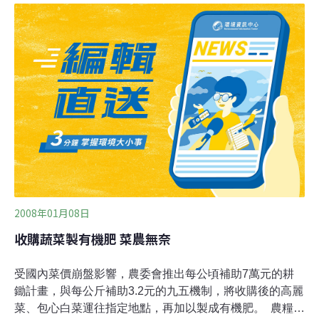
會認為，農委會不應該只聽到農民的聲音，也要兼顧到消
費者吃的安全，消基會董事長謝天仁說，農委會的公告和
衛生署是相互矛盾的，農藥還是應該盡量不要用，相關單
位應該站在民眾的立場保護民眾。儘管醫師表示，達滅芬
算是毒性較低的農藥，吃了不致於致癌或導致胎兒畸形，
但醫師也指出，如果長期攝取累積過量，仍然會對肝臟和
腎臟造成傷害；而消基會也質疑，過去不開放達滅芬用於
葉菜類有其一定的道理，不瞭解為何農委會又要開放？而
且葉菜類吸收農藥的面積通常比水果來得大。
2008年01月08日
收購蔬菜製有機肥 菜農無奈
受國內菜價崩盤影響，農委會推出每公頃補助7萬元的耕
鋤計畫，與每公斤補助3.2元的九五機制，將收購後的高麗
菜、包心白菜運往指定地點，再加以製成有機肥。 農糧署