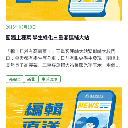
2015年03月18日
圍牆上種菜 學生綠化三重客運輔大站
「牆上居然有高麗菜！」三重客運輔大站緊鄰輔大校門
口，每天都有學生等公車，日前有眼尖學生發現，圍牆上
竟然長了高麗菜。三重客運輔大站長熊光宇表示，兩個多
月前有學生說要借圍牆綠美化，就種了高麗菜，「比起以
高麗菜
新北
生活環境
前都是雜草，這樣真的好多了！」三重客運輔大站蓋在輔
大校地上，是7條公車路線的總站，其中513公車是輔大通
往台北車站最快的車，每天下課時間都有大量學生排隊等
上車。熊光宇表示，可能之前高麗菜還只是菜苗，最近長
大了才被路人注意到，不過車站沒有留下學生的資料或聯
絡方式，不清楚到底是誰種的。這不是三重客運輔大站首
次開放場地讓學生來發揮創意，熊光宇說，由於輔大站與
學校關係緊密，學生要借公車拍攝短片，或是在公車上做