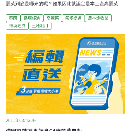
麗菜到底是哪來的呢？如果因此就認定是本土產高麗菜，
恐怕要失望了。本報接獲讀者投書，在台北市新生南路頂
泰國
循環經濟
高麗菜
氣候變遷
農林漁牧業
好賣場的高麗菜似乎標示不實。經詢問頂好超市，得知賣
場販售的高麗菜全都來自泰國，認為此為標示上的疏忽，
環境經濟
土地利用
將加強管理。記者進一步訪查發現，原來台灣應為氣候影
響產量，高麗菜有28%是進口。農糧署副署長黃美華表
示，今年因為5月開始豪雨、颱風，造成產地災損，因此
才會大量進口補市場不足。黃美華也說，本土生產的高麗
菜，無論是初秋或改良品種，口感甜、脆，適口性高，國
人超愛，反觀進口高麗菜口感硬、且甜度不夠。平日若風
調雨順，自產高麗菜就足夠國人所需。黃美華表示，台灣
自從2002年加入WTO開放農產品進口至今，只有不准進
口中國甘藍（高麗菜）。他舉去年1－8月與今年同期高麗
菜進口比較，去年是 3,460公噸，今年36
2011年03月30日
滿園菜禁採收 福島64歲菜農自殺