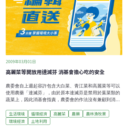
登記先耕除，目前已經有許多高麗菜田展開耕除作業，雲
林縣預計將耕除150至200公頃；至於截切加工收購量，彰
化和雲林總計將收購500公噸。希望可以解決高麗菜產銷
失衡的現況。
2009年03月01日
高麗菜等開放用達滅芬 消基會擔心吃的安全
農委會自上週起容許包含大白菜、青江菜和高麗菜等可以
使用農藥「達滅芬」，由於原本達滅芬是禁用於葉菜類的
蔬菜上，因此消基會指責，農委會的作法沒有兼顧到消費
者的健康，現在全球都朝禁用農藥的方向邁進，但農委會
生活環境
循環經濟
高麗菜
農藥
農林漁牧業
卻開倒車。衛生署規定葉菜類不得驗出農藥達滅芬，不過
農委會卻從上週起公告包含高麗菜、大白菜和青江菜等葉
環境經濟
土地利用
菜類可以使用這種農藥，容許殘留量為0.5ppm；對此消基