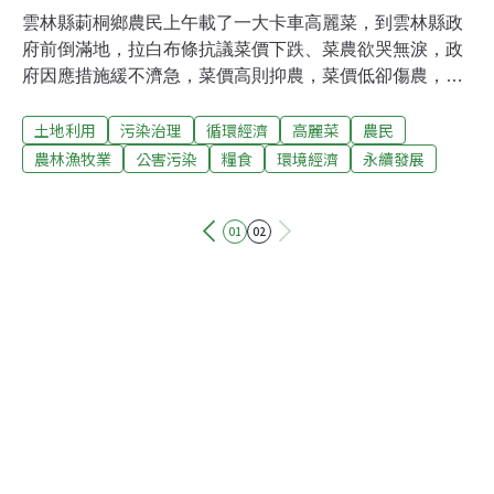
雲林縣莿桐鄉農民上午載了一大卡車高麗菜，到雲林縣政
府前倒滿地，拉白布條抗議菜價下跌、菜農欲哭無淚，政
府因應措施緩不濟急，菜價高則抑農，菜價低卻傷農，民
怨四起。農民當場吃高麗菜，強調安全無虞；現場則湧進
土地利用
污染治理
循環經濟
高麗菜
農民
許多民眾爭相撿拾免費高麗菜。抗議活動最後平和收場。
農林漁牧業
公害污染
糧食
環境經濟
永續發展
01
02