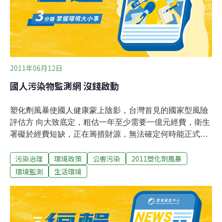
2011年06月12日
國人污染物監測網 沒錢啟動
塑化劑風暴使國人健康蒙上陰影，台灣首見的國家型風險
評估方 向大致底定，粗估一年至少需要一億元經費，衛生
署礙於經費短缺，正在籌措財源，無法確定何時能正式啟
動。立法院日前通過提案要求衛生署儘速啟動調查，追蹤
污染治理
環境政策
公害污染
2011塑化劑風暴
學童與孕婦的塑化劑暴露與健康，以及參考歐美建立「國
人污染物監測網」計畫，長期監測體內毒化物暴露趨勢。
環境監測
生活環境
衛生署發言人王哲超表示，該計畫因為規模龐大，確實所
費不貲，但仍有許多細節尚待討論，等到定案後，衛生署
將會盡力籌措財源支應。國衛院院長伍焜玉表示，他相信
行政院必定會全力支援，這次食品風暴範圍很廣，但因全