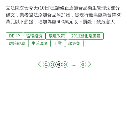
立法院院會今天(10日)三讀修正通過食品衛生管理法部分
條文，業者違法添加食品添加物，從現行最高處新台幣30
萬元以下罰鍰，增加為處600萬元以下罰鍰；致危害人體
健康，也加重刑期。日前涉案業者在食品添加物「起雲
DEHP
循環經濟
環境政策
2011塑化劑風暴
劑」中違法添加塑化劑（DEHP），導致食品污染，民眾
飲食安全及眾多食品中、下游業者受害；行政院及朝野立
環境經濟
生活環境
工業
起雲劑
法委員都提案修法。現行法律規定業者製造、加工、販賣
等有毒及有害人體健康的食品，處6萬元以上、30萬元以
下罰鍰；致危害人體健康者，處3年以下有期徒刑，拘役
......
01
02
03
04
08
或科或併科18萬元以上、90萬元以下罰金。三讀修正通過
條文規定，業者若違反相關規定，將處6萬元以上600萬元
以下罰鍰，並可連續處罰；情節重大者，得命歇業一定期
間、停業或廢止公司、商業或工廠登記。刑度部分，若業
者惡意違規添加食品添加物，導致危害人體健康者，處7
年以下有期徒刑、拘役或科或併科1000萬元以下罰金；若
因過失犯罪，處1年以下有期徒