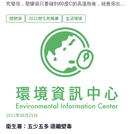
究發現，塑膠袋只要碰到60度C的高溫熱食，就會溶出塑
化劑，不管有沒有標明「耐熱」，拿來裝熱湯、炒麵都一
塑膠袋
2011塑化劑風暴
生活環境
樣有風險，甚至有臭豆腐店家為了貪圖方便、不想洗盤
子，就在盤子上套塑膠袋，這麼一來，高溫現炸的臭豆
腐，可能會多了「塑化劑」這一味。耐熱塑膠袋，小吃攤
業者的最愛，裝熱湯、放羹麵好方便，看在醫師眼裡，卻
是危險動作。因為只要碰到60度C的熱食，就會溶出致癌
塑化劑，外食族便是高危險群。外帶加熱滷味附的湯底，
高溫69.7度！剛起鍋的泡麵丟進塑膠袋，也有64.9度，從
買好到拿回辦公室吃，一路上塑化劑便溶出，和食物一起
下肚。不想洗盤子的攤販，大多會拿塑膠袋套盤子，再擺
上熱蛋餅、臭豆腐，等客人吃完，便丟了塑膠袋，加上成
本超低，200個裝一包，賣30元，一個袋子成本不到2毛。
用不銹鋼容器「抗塑化」，早餐店老闆最
2011年06月15日
衛生署：五少五多 遠離塑毒