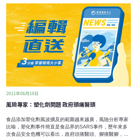
到市場，也不會流回環境中。塑化起雲劑事件累計迄今受
影響廠商數共計有426家、受波及產品高達965項。最新公
布的受影響產品名單包括皇品國際企業股份有限公司的黃
金果園卡布奇諾專用奶精粉，以及黃金果園絲襪奶茶；三
友生技醫藥股份有限公司的長衛伴侶、衛長康、益菌博
士、營養多菌以及全家乳酸菌等，甚至傳出有釣具行進起
雲劑原來是用來做釣餌。
2011年06月10日
風險專家：塑化劑問題 政府頭痛醫頭
食品添加塑化劑風波擴及的範圍越來越廣，風險分析專家
比喻，塑化劑事件簡直是食品界的SARS事件，歷年來多
次食品安全危機可以看出，政府頭痛醫頭、腳痛醫腳，對