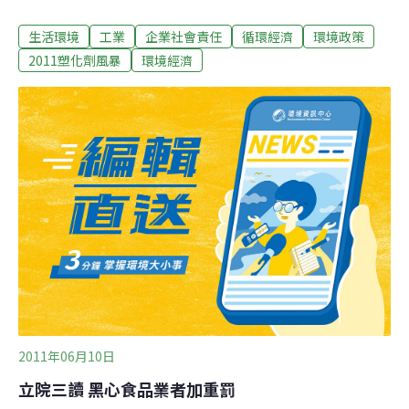
毒性化學物質缺乏專業，也沒有訂出使用塑化劑的使用標
生活環境
工業
企業社會責任
循環經濟
環境政策
準，國內食品大廠也缺乏企業社會責任。塑化劑事件已經
過了5月底的D-Day，連日來卻不斷出現新發現的含塑化劑
2011塑化劑風暴
環境經濟
食品。台灣風險分析學會秘書長吳焜裕指出，政府低估了
塑化劑事件的影響力，頭痛醫頭、腳痛醫腳，歐盟和美國
對塑化劑含量的標準有不同的定義，官員和學者專家卻不
清楚。吳焜裕說：「我看到政府可能剛開始低估了影響的
層面，所以現在可能應付得有點腳痛醫腳、頭痛醫頭，沒
有辦法掌握食品汙染的狀況。」台大國發所教授周桂田也
批評，台灣是石化王國，使用塑化劑卻沒有自己的標準，
塑化劑事件透露出的不僅是政府有政治責任，多數食品大
廠在產品量產前卻沒有先測試食品的安全性，沒有資格以
食品大廠自居，因此他贊成消費者向食品廠商求
2011年06月10日
立院三讀 黑心食品業者加重罰