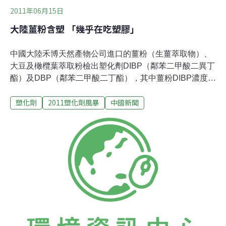
2011年06月15日
大陸薑粉含塑 「幾乎在吃塑膠」
中國大陸禾博天然產物公司進口的薑粉（生薑萃取物）、
大豆及橄欖葉萃取粉檢出塑化劑DIBP（鄰苯二甲酸二異丁
酯）及DBP（鄰苯二甲酸二丁酯），其中薑粉DIBP濃度竟
達三萬多ppm，學者說，「這幾乎在吃塑膠了。」食管局
塑化劑
2011塑化劑風暴
中國新聞
局長康照洲表示，國內2002年開放薑粉進口，這次檢出含
塑薑粉為2008年6月輸入，因味道差，三年來只有新北市
蔡青霖及台中市達健公司買了10.4公斤薑粉，製成膠囊錠
狀等保健食品。康照洲說，蔡青霖僅試作產品，未出售錠
狀膠囊；至於達健膠錠產品已回收，剩餘薑粉也封存。另
外，禾鑫進口的大豆及橄欖葉萃取粉均未售出，目前相關
原料已封存。清華大學化工系教授凌永健說，DIBP
33100ppm相當於3%，推測不肖廠商選擇價格低廉的工業
塑化劑替代。康照洲說，未來禾博產品需檢附官方衛生安
全證明文件，並提出塑化劑檢驗報告外，每批產品還需抽
驗5%。另外，中國大陸每批進口的植物萃取物粉末及汁液