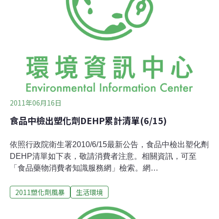
媽等女性為多。陳大申建議，患者不要過度閱讀或收看與
塑化劑相關的新聞報導，就醫服用抗憂鬱藥物、抗焦慮
劑，能緩解焦慮感，有效治療廣泛性焦慮症，輔以心理治
療，如認知行為治療，改善病患某些錯誤觀念，消除預期
負面想法和非理性思考。陳大申說，至少有下列症狀的三
種以上，如不能靜止、容易疲累、難以保持專心、不能集
中精神、易怒、肌肉緊張、睡眠障礙等。
2011年06月16日
食品中檢出塑化劑DEHP累計清單(6/15)
依照行政院衛生署2010/6/15最新公告，食品中檢出塑化劑
DEHP清單如下表，敬請消費者注意。相關資訊，可至
「食品藥物消費者知識服務網」檢索。網
址 http://consumer.fda.gov.tw/Pages/List.aspx?
2011塑化劑風暴
生活環境
nodeID=348 。0615含有受塑化劑污染起雲劑之產品資料
表