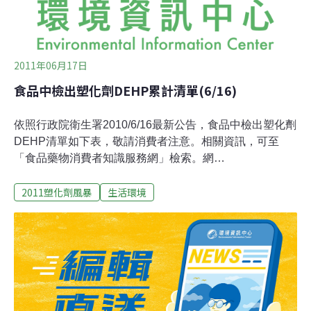
2011年06月17日
食品中檢出塑化劑DEHP累計清單(6/16)
依照行政院衛生署2010/6/16最新公告，食品中檢出塑化劑
DEHP清單如下表，敬請消費者注意。相關資訊，可至
「食品藥物消費者知識服務網」檢索。網
址 http://consumer.fda.gov.tw/Pages/List.aspx?
2011塑化劑風暴
生活環境
nodeID=348 。0616含有受塑化劑污染起雲劑之產品資料
表