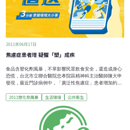
2011年06月17日
焦慮症患者增 疑懼「塑」成疾
食品含塑化劑風暴，不單影響民眾飲食安全，還造成身心
恐慌，台北市立聯合醫院忠孝院區精神科主治醫師陳大申
發現，最近門診病例中，「廣泛性焦慮症」患者增加約一
成，起因疑與塑化劑事件有關。顧慮塑化劑污染，許多民
2011塑化劑風暴
生活環境
公共衛生
眾不敢喝坊間包裝飲料、保健食品，只敢吃天然食品、現
打果汁等，台北市立聯合醫院忠孝院區精神科主治醫師陳
大申強調，若過度煩惱所吃喝的東西是否含塑化劑，會不
會傷身，這種焦慮對身心的立即傷害，可能超過服用微量
塑化劑本身，而塑化劑案延燒以來，有此焦慮的以婆婆媽