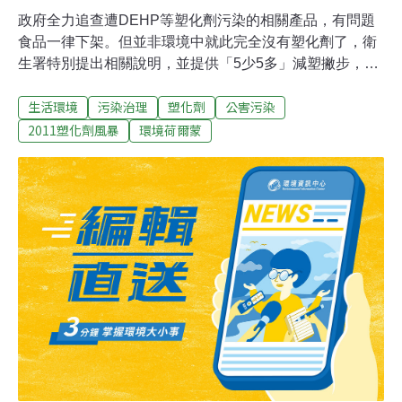
政府全力追查遭DEHP等塑化劑污染的相關產品，有問題
食品一律下架。但並非環境中就此完全沒有塑化劑了，衛
生署特別提出相關說明，並提供「5少5多」減塑撇步，呼
籲民眾採取正確的日常自我保健。塑化劑風暴使得一般消
生活環境
污染治理
塑化劑
公害污染
費者人心惶惶，並希望政府加強執法，不要再有任何東西
驗出塑化劑。對此，衛生署發布新聞稿表示，除了這次違
2011塑化劑風暴
環境荷爾蒙
法使用DEHP等物質的事件，塑化劑在日常生活中的使用
其實非常廣，一般人平時即會接觸到，民眾若將各類物品
送驗，有許多會檢出少量塑化劑並不令人意外。只是這種
日常接觸的量較低，但各種來源的接觸加起來，仍可能形
成相當可觀的暴露量，為此，各國乃訂出每日可容忍攝取
量上限；以DEHP為例，國際所規範的每日可容忍攝取量
上限在0.02~0.14 毫克/公斤之間，以60公斤成人為例，每
日攝取總量不應超過1.2~8.4毫克。對環境塑化劑做過許多
調查的成功大學教授李俊璋指出，塑化劑存在環境中許多
地方，包括：1. 塑