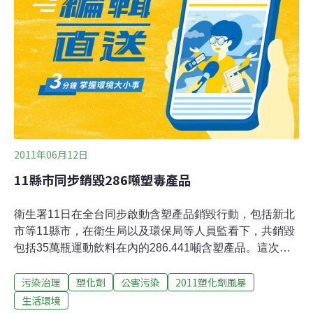
球相關人體研究不足，對塑化劑毒性的了解卻只能參考小
老鼠研究，引發民眾恐慌。國人的塑化劑暴露量可能很
高，這將是全球最重要的人類塑化劑暴露風險評估計畫。
2011年06月12日
11縣市同步銷毀286噸塑毒產品
衛生署11日在全台同步啟動含塑產品銷毀行動，包括新北
市等11縣市，在衛生局以及環保局等人員監看下，共銷毀
包括35萬瓶運動飲料在內的286.441噸含塑產品。這次各
縣市下架封存的產品分為液體、固體兩類銷毀，液體由污
污染治理
塑化劑
公害污染
2011塑化劑風暴
水處理廠處理，固體則進焚化爐燒毀。衛生署強調，所有
查封及下架產品都會依環保署建議方式處理，不會再回流
生活環境