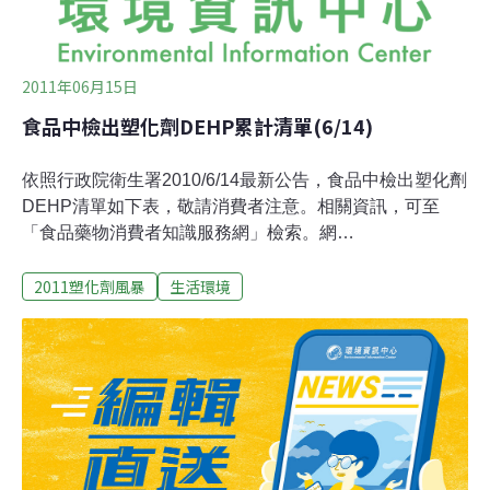
產品，應檢附衛生
2011年06月15日
食品中檢出塑化劑DEHP累計清單(6/14)
依照行政院衛生署2010/6/14最新公告，食品中檢出塑化劑
DEHP清單如下表，敬請消費者注意。相關資訊，可至
「食品藥物消費者知識服務網」檢索。網
址 http://consumer.fda.gov.tw/Pages/List.aspx?
2011塑化劑風暴
生活環境
nodeID=348 。0614-1100產品項目表