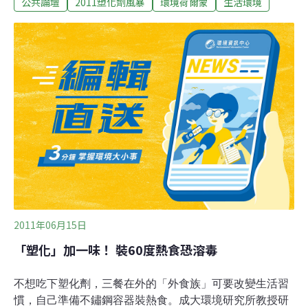
公共論壇
2011塑化劑風暴
環境荷爾蒙
生活環境
加物等等方法被提出，卻遺忘一個問題的本質，人類為何
要食用那麼多化學合成物？ 這問題，一百年前，馬克斯就
已警告過！異化的年代馬克斯從勞動的過程中，曾提出
「異化」的觀點，其中「勞動者與勞動產品的異化」、
「勞動者與生產過程的異化」、「勞動者與自我的異
化」、「勞動者與其他勞動者的異化」的四個過程，讓異
化疏離的勞動者，進入到資本體系全然掌握的年代。 「異
化」的觀點，可以是工人生產的產品，當然也會體現在個
人的食品生產關係上，當食品做為一種產品，進入資本體
系的生產流程中，人類和食物的關係，日益遙遠，甚至已
經不知桌上的食物，如何製成？或是來自何方？ 反思早期
的時代，食物是生活中的勞動物品，製作食物
2011年06月15日
「塑化」加一味！ 裝60度熱食恐溶毒
不想吃下塑化劑，三餐在外的「外食族」可要改變生活習
慣，自己準備不鏽鋼容器裝熱食。成大環境研究所教授研