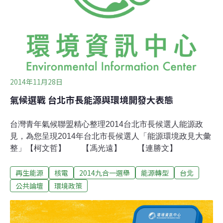
參與承諾書行動，讓台中市近日簽署人數直線上升，顯見
選民不該輕忽自身力量，應為孩子的健康團結起來、積極
要求。主婦聯盟表示，兩位台中市長候選人、不分黨派的
市議員候選人皆簽署承諾書，無論是誰當選台中市長，市
府提出校園午餐非基改食材的行政措施及預算，
2014年11月28日
氣候選戰 台北市長能源與環境開發大表態
台灣青年氣候聯盟精心整理2014台北市長候選人能源政
見，為您呈現2014年台北市長候選人「能源環境政見大彙
整」【柯文哲】 【馮光遠】 【連勝文】
再生能源
核電
2014九合一選舉
能源轉型
台北
公共論壇
環境政策