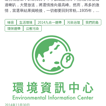
過喇叭，大聲放送，將選情推向最高峰。然而，再多的激
情，當選舉結果揭曉後，一切都要回到常軌...1935年，台
灣舉辦第一次選舉，開啟了沿街拜票的風氣，演變至今，
噪音
生活環境
2014九合一選舉
污染治理
我們的島
候選人的宣傳手法更加多元，不管是公車廣告、大型看
板、或是隨風飛揚的旗幟、喧鬧的車隊掃街，對台灣人來
環保選舉
公害污染
說，選舉就像一場大拜拜。今年的九合一選舉，有20位直
轄市長、688位直轄市議員、64位縣市長、920位縣市議
員、475位鄉鎮市長、3,287位鄉鎮市民代表、14,194位村
里長、20位山地原住民區長、94位山地原住民區民代表，
共一萬九千多人登記參選，聲勢浩大，盛況空前。為了讓
選民認識自己，候選人祭出各種花招，從發送廣告DM到
製作各種小禮品，原子筆、便利貼、扇子，早已司空見
慣，想要給選民留下深刻印象，送禮得要別出心裁。其
中，候選人最常使用的宣傳工具，還是色彩鮮豔的選舉旗
幟和布條，每到選舉，形
2014年11月30日