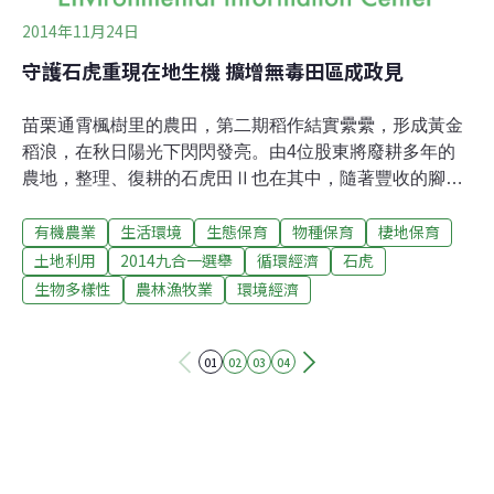
2014年11月24日
守護石虎重現在地生機 擴增無毒田區成政見
苗栗通霄楓樹里的農田，第二期稻作結實纍纍，形成黃金
稻浪，在秋日陽光下閃閃發亮。由4位股東將廢耕多年的
農地，整理、復耕的石虎田Ⅱ也在其中，隨著豐收的腳步
來臨，將舉辦割稻體驗行程，讓民眾有機會親炙石虎喜愛
有機農業
生活環境
生態保育
物種保育
棲地保育
的棲地。而最近參選楓樹里長的林義雄，更將擴增石虎田
列入政見，顯見打造楓樹里石虎窩，已初具共識。為台南
土地利用
2014九合一選舉
循環經濟
石虎
13號 繞半個台灣第一期石虎米全數售完，讓幾位股東深
生物多樣性
農林漁牧業
環境經濟
具信心，但因分工上出了狀況，原以為第二期秧苗沒下
落，必須面臨休耕，但又覺得不該輕言放棄好不容易凝聚
的向心力，於是一群人很快的重組起來，除了陳美汀因需
01
02
03
04
趕寫博士論文，這一期未加入，其他包括林義雄、徐金
發、徐昌田以及李隆樺4位股東，另覓土地重啟爐灶。因
為堅持石虎米必須是「台南13號」，林義雄不惜開車繞過
半個台灣，前往花蓮南安跟當地「瓦拉米」的農民買種