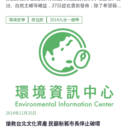
治、自然主權等權益，27日趕在選前發佈，除了希望藉此
要求候選人將遵守原基法、原民自治的期待放在心中，更
環境哲學
原住民
2014九合一選舉
要族人投票時考量此結果，而非只看福利補助的政見。他
們更評比區域內擁有大量原住民的南投、台東縣長候選
人，指出台東黃健庭、南投林明溱為了開發利益，限縮原
基法到只在原保地才遵守，是不及格的。「尊重原住民族
意願、遵行原住民族基本法、原鄉部落自治」承諾書中提
出落實原基法、推動自治事務、落實原住民族同意權、爭
取中央修法等4項訴求，經過1星期的奔走，全國各地有20
位候選人簽署。除了參選原住民地區鄉長、議員、代表的
族人外，參選南投縣長的李文忠與花蓮光復鄉鄉長的楊智
群更顯特別。原動盟成員Pasang強調，楊智群並非原住
民，卻主動聯絡簽署，且他的政見中，對正名、還土地、
落實原基法都有主張。原策會成員Falong
2014年11月25日
搶救台北文化資產 民籲新舊市長停止破壞