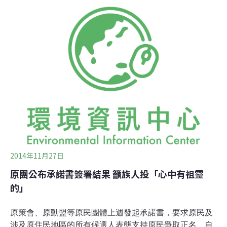
工業，朝向精緻農業發展，以維護糧食安全，捍衛農民生
存。第二項是彰北地區善用現有工業區閒置地，電鍍工廠
集中管理，加強環境保護監督與查緝，落實汙染總量管
制，以維護安全的生存環境。第三項是彰化海岸地區是台
灣重要漁倉與國際重要溼地，工業廢水須設置專管拉到水
深二十公尺以上水域。環保聯盟總幹事施月英表示，環保
政見簽署文件於10月22日共寄發出161份，其中13份查無
地址，有148份送到候選人手上，只有52人簽署，簽署率
為32%。
2014年11月27日
原團公布承諾書簽署結果 籲族人投「心中有祖靈
的」
原策會、原動盟等原民團體上週發起承諾書，要求原民及
涉及原住民地區的所有候選人表態支持原民爭取正名、自