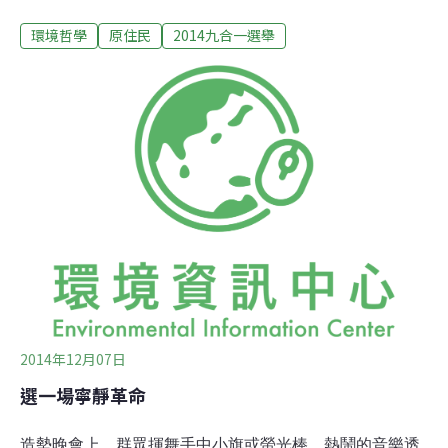
不見得如願當選，也衝撞出一股「改變」的可能力量。15
環境哲學
原住民
2014九合一選舉
日晚間，小米穗原住民文化基金會邀請了在原鄉、都市參
選的3位青年舉辦座談，分享勇闖選戰的艱苦與看到的希
望。原漢投票行為不同 年輕候選人如何撼動既有結構？
「部落的人都問我是來選舉還是選美？」「選前一晚我爸
媽就問我要不要去提款了」「到了最後一刻 ，我還不知道
我的選民在哪裡！」花蓮縣議員參選人高潞‧以用、新北市
議員參選人寶杜‧巴燕與屏東縣霧台鄉民代表參選人李金龍
皆不滿40歲，以微薄經費投入大選，企圖帶來改變，但面
臨的困難卻是如何能撼動既有的人情、社會關係，讓選舉
回到「選賢與能」，給有心服務的年輕人機會。淡江大學
全球政治經濟學系副教授包正豪分析，原漢的投票行為大
不同，原民以家族為核心，擴散到同一族，
2014年12月07日
選一場寧靜革命
造勢晚會上，群眾揮舞手中小旗或螢光棒，熱鬧的音樂透