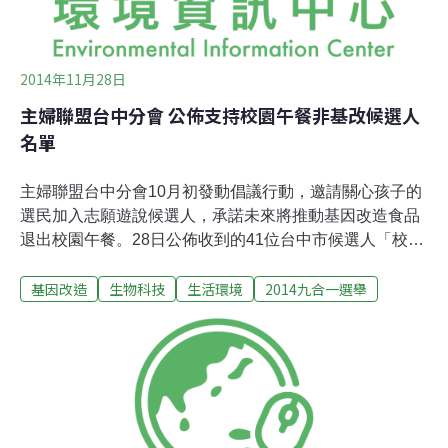
2014年11月28日
主婦聯盟台中分會 公佈支持校園午餐非基改候選人
名單
主婦聯盟台中分會10月初發動倡議行動，邀請關心孩子的
選民加入志願遊說候選人，承諾未來將推動基因改造食品
退出校園午餐。28日公佈收到的41位台中市候選人「校園
午餐採用非基改食品承諾書」，包括胡志強、林佳龍兩位
基因改造
生物科技
生活環境
2014九合一選舉
市長候選人，以及37位市議員、1位里長候選人的連署
書。市議員方面，共有7位國民黨籍市議員候選人、9位無
黨籍市議員候選人，3位親民黨籍市議員候選人，及16位
民進黨籍市議員候選人簽署，承諾當選後將確實監督相關
行政單位，推動國中小學使用非基改豆製品食材列為規
範，提供給孩子安全無風險的非基改飲食。主婦聯盟台中
分會主任謝文綺表示，此次透過志工分工聯繫各區候選人