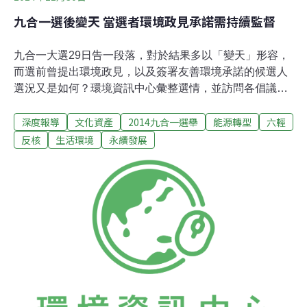
九合一選後變天 當選者環境政見承諾需持續監督
九合一大選29日告一段落，對於結果多以「變天」形容，
而選前曾提出環境政見，以及簽署友善環境承諾的候選人
選況又是如何？環境資訊中心彙整選情，並訪問各倡議團
體，提供讀者繼續監督當選人履行承諾。友善環境做政見
深度報導
文化資產
2014九合一選舉
能源轉型
六輕
16名候選人當選以友善環境為基礎政見的候選人部份，共
15名上榜，包括綠黨2席、樹黨2席、勞動黨1席、無黨派5
反核
生活環境
永續發展
席、民進黨5席。台灣綠黨推出的11名候選人，當選2席，
為1996 年後、18年來首遭。綠黨表示，今年地方議會的
選舉結果，顯示要打破握有大黨資源、媒體關注與家族勢
力的既有結構，依然非常艱難。不過，之後將協助當選的
議員王浩宇、周江杰籌組議會的團隊，並嚴守競選期間綠
黨對選民與公民團體的承諾、政治代理人公約的監督精
神，公開透明所有問政的紀錄與報告，讓選民有機會參與
政治。而今年甫成立、提出「素人翻轉政治」的新政黨樹
黨，也奪下2席，分別是集集鎮長陳紀衡與竹北市民代表
許育綸，年輕世代在地方選舉中