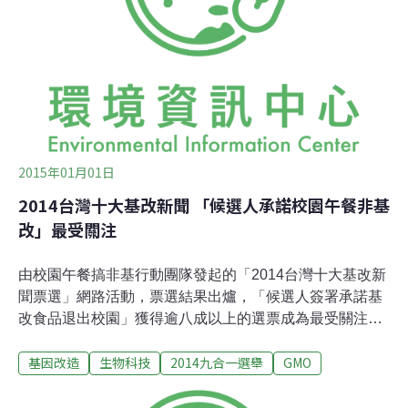
更需要監督。環保團體針提出22縣市 2015年 環保施政總
評比 攝影：陳文姿。環境永續有賴地方落實 宜蘭、五都
表現較佳 20項評比包括能源、污染、綠色運輸、公民參
與、廢棄物等項目。獲得五項優點（5A）的縣市有：宜蘭
縣、台北市、台中市、台南市、高雄市。獲得3-4項優點
（4A, 3A）
2015年01月01日
2014台灣十大基改新聞 「候選人承諾校園午餐非基
改」最受關注
由校園午餐搞非基行動團隊發起的「2014台灣十大基改新
聞票選」網路活動，票選結果出爐，「候選人簽署承諾基
改食品退出校園」獲得逾八成以上的選票成為最受關注的
新聞事件，其次為「民間遊行響應全球反孟山都」與「基
基因改造
生物科技
2014九合一選舉
GMO
因改造食品原料入法規範」，分別擁有超過六成以上的支
持率。歷時二周的「2014台灣十大基改新聞票選」網路活
動12月31日截止，共計有106位民眾參與。活動發起人陳