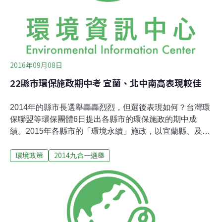
分為四級，新北市、台中市、桃園市、台南市被評為A級
（優良），台北市、高雄市、新竹市、屏東縣、宜蘭縣、
雲林縣、彰化縣為B級（佳
2016年09月08日
22縣市環保施政期中考 宜蘭、北中南高表現較佳
2014年的縣市長選舉轟轟烈烈，但選後表現如何？台灣環
保聯盟等環保團體6日提出各縣市的環保施政的期中成
績。2015年各縣市的「環境永續」施政，以宜蘭縣、及台
北市、台中市、台南市、高雄市獲較多肯定，20項目中獲
環境政策
2014九合一選舉
得五個A；新竹市、雲林縣、嘉義縣、嘉義市、澎湖、金
門則在末段班。這項評比的標準主要是根據2014年縣市長
選舉期間，台灣環保聯盟等近30個環保團體共同提出的環
境保護20項訴求（註），當時不少候選人都同意將此納入
競選政見，選後環團持續追蹤，提出這份期中評比。環保
聯盟副會長劉志堅強調，不能只重視選舉，當選後的推動