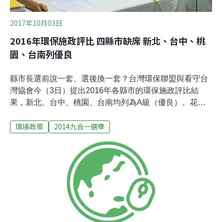
2017年10月03日
2016年環保施政評比 四縣市缺席 新北、台中、桃
園、台南列優良
縣市長選前說一套、選後換一套？台灣環保聯盟與看守台
灣協會今（3日）提出2016年各縣市的環保施政評比結
果，新北、台中、桃園、台南均列為A級（優良）。花蓮
縣、台東縣、嘉義縣、澎湖縣並未提供資料，因而共列代
環境政策
2014九合一選舉
表不合格的F級。這項評比的起源是各縣市首長於2014年
競選期間所做的20項環保承諾，評比包含62項具體指標。
對於未參加評比的四縣市，台灣環保聯盟表示遺憾，並批
「對於環保訴求，完全不放在心上」。選後落實環保承
諾 新北、台中、桃園、台南表現優2016年度環保施政評比
的標準是根據2014年縣市長選舉期間，台灣環保聯盟等近
30個環保團體提出的環保20項訴求，當時不少候選人將此
納入競選政見。選後表現如何？民間環保團體去（2016）
年首度提出評比報告，並於今年持續追蹤。綜合評量結果