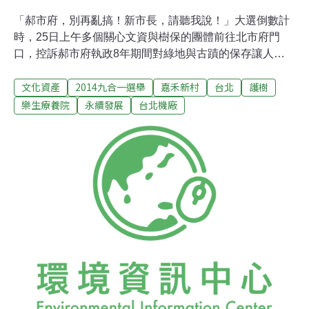
「郝市府，別再亂搞！新市長，請聽我說！」大選倒數計
時，25日上午多個關心文資與樹保的團體前往北市府門
口，控訴郝市府執政8年期間對綠地與古蹟的保存讓人失
望，簡直「冥留青屎」，籲其在卸任前先暫停開發審議，
文化資產
2014九合一選舉
嘉禾新村
台北
護樹
崖前勒馬，做好「看守市長」；更向下任市長喊話，不但
要幫前朝擦屁股，更要多聽市民意見，保留綠地與歷史文
樂生療養院
永續發展
台北機廠
化資產。包括松菸、台北機廠、南港瓶蓋工廠、樂生院、
嘉禾新村、天母羅友倫故居等民間團體出面，呼籲郝市府
立刻停止瓶蓋工廠開路與樂生院周邊捷運工程，以免毀壞
珍貴古蹟，而正趕著完成審議程序的松菸、台北機場、羅
友倫故居、國父紀念館等案，也應先停手。民間團體痛
批，雖然今年是台北建城130週年，遺憾的是，市府選擇
花大錢「再現、再建構台北風華」，反而一次次破壞真正
走過歷史的老樹、老建築。市府熱衷於「文創」、「不知
所云的節慶活動」等包裝，卻未尊重文化本質，因此做出
許多錯誤決策。瓶蓋工廠成電影場景 北市長3候選人