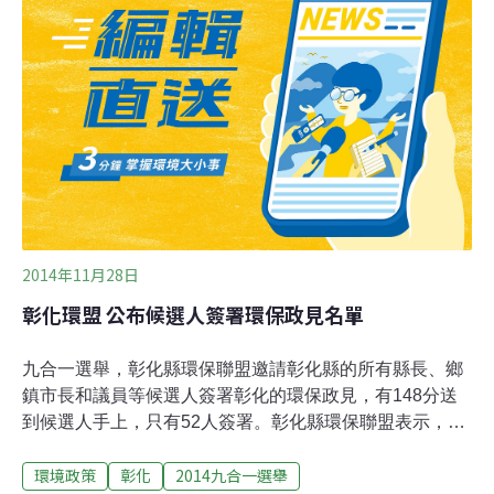
2014年11月28日
彰化環盟 公布候選人簽署環保政見名單
九合一選舉，彰化縣環保聯盟邀請彰化縣的所有縣長、鄉
鎮市長和議員等候選人簽署彰化的環保政見，有148分送
到候選人手上，只有52人簽署。彰化縣環保聯盟表示，這
次共有41個團體加入共同發起，針對北彰、南彰和海岸特
環境政策
彰化
2014九合一選舉
性，提出三項環保政見，第一項，彰南地區絕不繼續發展