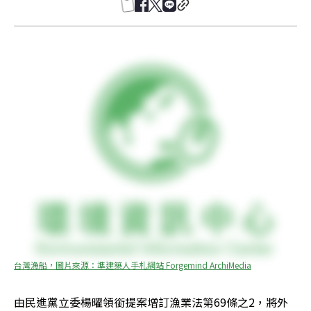
台灣漁船，圖片來源：準建築人手札網站 Forgemind ArchiMedia
由民進黨立委楊曜領銜提案增訂漁業法第69條之2，將外