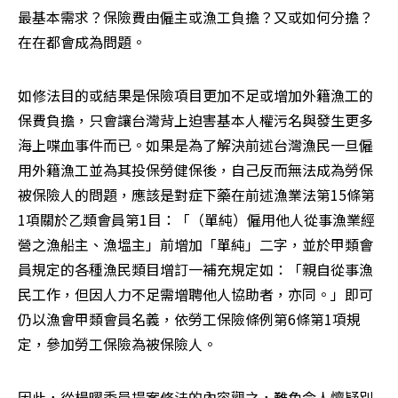
最基本需求？保險費由僱主或漁工負擔？又或如何分擔？
在在都會成為問題。
如修法目的或結果是保險項目更加不足或增加外籍漁工的
保費負擔，只會讓台灣背上迫害基本人權污名與發生更多
海上喋血事件而已。如果是為了解決前述台灣漁民一旦僱
用外籍漁工並為其投保勞健保後，自己反而無法成為勞保
被保險人的問題，應該是對症下藥在前述漁業法第15條第
1項關於乙類會員第1目：「（單純）僱用他人從事漁業經
營之漁船主、漁塭主」前增加「單純」二字，並於甲類會
員規定的各種漁民類目增訂一補充規定如：「親自從事漁
民工作，但因人力不足需增聘他人協助者，亦同。」即可
仍以漁會甲類會員名義，依勞工保險條例第6條第1項規
定，參加勞工保險為被保險人。
因此，從楊曜委員提案修法的內容觀之，難免令人懷疑別