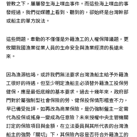
管教之下，屢屢發生海上喋血事件。而這些海上喋血的事
發經過，我們從媒體上看到、聽到的，卻始終是台灣幹部
或船主的單方說法。
這些問題，牽動的不僅僅是外籍漁工的人權保障議題，更
攸關我國漁業從業人員的生命安全與漁業經濟的長遠未
來。
因為漁源枯竭，或許我們無法要求台灣漁船主給予外籍漁
工很好的待遇，但至少明定漁船主必須替外籍漁工投保勞
健保，應是最低底線的基本要求。過去十幾年來，政府部
門對於屬強制型社會保險的勞、健保投保情形稽查不力，
早已備受批評，如再改為商業保險，是仍強制僱主一定需
代為投保或搖身一變成為任意險？未來授權中央主管機關
訂定的保險項目與金額，在立法委員與其所代表的台灣漁
船主的強勢「關切」下，其保險內容是否符合外籍漁工的