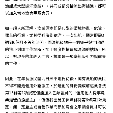
漁船或大型遠洋漁船），共同或部分輪流出海捕漁，都可
以加入當地漁會甲類會員。
如一般人所理解，漁業原本即是典型的環境髒亂、危險、
艱苦的行業，尤其從近海到遠洋，一次出航，通常即需3
週到6個月不等的時間，而漁船道地是一個幾乎與世隔絕
的狹小封閉工作場所，加上過度撈捕造成漁源的枯竭，所
以，對現今的年輕人而言，根本是一項毫無吸引力與前景
的工作。
因此，在年長漁民體力日漸不堪負荷後，擁有漁船的漁民
不得不開始僱用外籍漁工，於是他的身份變成前述漁會法
第15條第1項規定僅能加入乙類會員的「僱用他人從事漁
業經營的漁船主」。偏偏我國勞工保險條例第6條第1項規
定，無一定雇主或自營作業而參加漁會之甲類會員才可以