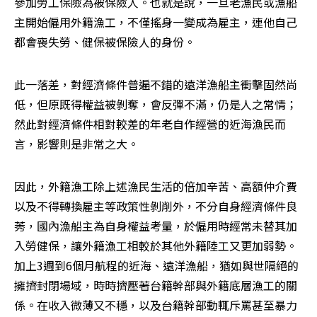
參加勞工保險為被保險人。也就是說，一旦老漁民或漁船
主開始僱用外籍漁工，不僅搖身一變成為雇主，連他自己
都會喪失勞、健保被保險人的身份。
此一落差，對經濟條件普遍不錯的遠洋漁船主衝擊固然尚
低，但原既得權益被剝奪，會反彈不滿，仍是人之常情；
然此對經濟條件相對較差的年老自作經營的近海漁民而
言，影響則是非常之大。
因此，外籍漁工除上述漁民生活的倍加辛苦、高額仲介費
以及不得轉換雇主等政策性剝削外，不分自身經濟條件良
莠，國內漁船主為自身權益考量，於僱用時經常未替其加
入勞健保，讓外籍漁工相較於其他外籍陸工又更加弱勢。
加上3週到6個月航程的近海、遠洋漁船，猶如與世隔絕的
擁擠封閉場域，時時擠壓著台籍幹部與外籍底層漁工的關
係。在收入微薄又不穩，以及台籍幹部動輒斥罵甚至暴力