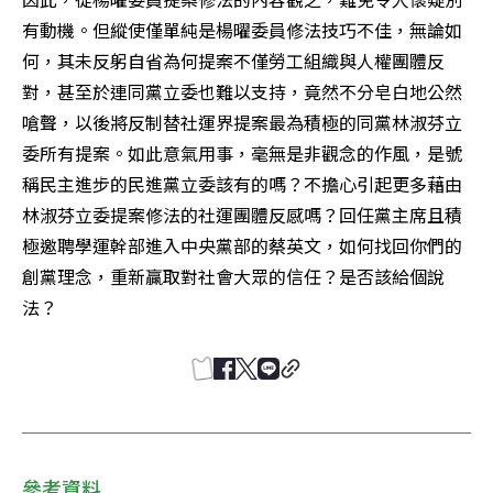
有動機。但縱使僅單純是楊曜委員修法技巧不佳，無論如
何，其未反躬自省為何提案不僅勞工組織與人權團體反
對，甚至於連同黨立委也難以支持，竟然不分皂白地公然
嗆聲，以後將反制替社運界提案最為積極的同黨林淑芬立
委所有提案。如此意氣用事，毫無是非觀念的作風，是號
稱民主進步的民進黨立委該有的嗎？不擔心引起更多藉由
林淑芬立委提案修法的社運團體反感嗎？回任黨主席且積
極邀聘學運幹部進入中央黨部的蔡英文，如何找回你們的
創黨理念，重新贏取對社會大眾的信任？是否該給個說
法？
參考資料