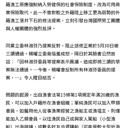
籍漁工原應強制納入勞健保的社會保險制度，改為可用商
業保險取代。此一不啻對較之外籍陸上移工更為弱勢的外
籍漁工落井下石的修法提案，立刻引發台灣國際勞工團體
與人權團體的強烈批評。
同黨立委林淑芬乃提案反對，阻止該修正案於5月30日被
三讀通過。楊曜立委竟惱羞成怒，隔日於其臉書公然放
話：「因林淑芬委員等提案表示異議，造成即將三讀的草
案無法通過。…今後，楊曜會反制所有林淑芬委員的提
案，…」令人瞠目結舌。
問題的起源，出自漁會法第15條第1項規定年滿20歲的漁
民，可以加入戶籍所在漁會組織；單純漁民可以加入甲類
會員，如僱用他人從事漁業經營之漁船主或漁塭主，則僅
能加入乙類會員。以往漁民自己或與家人駕船（小型漁
船）出海撈捕、或數名好友合資購船（可能是較大型近海