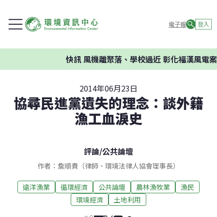
電子報
登入
快訊
風機離聚落、學校過近 彰化福漢風電案環
2014年06月23日
協尋民進黨遺失的理念：談外籍
漁工血淚史
評論
/
公共論壇
作者：詹順貴（律師、環境法律人協會理事長）
遠洋漁業
循環經濟
公共論壇
農林漁牧業
漁民
環境經濟
土地利用