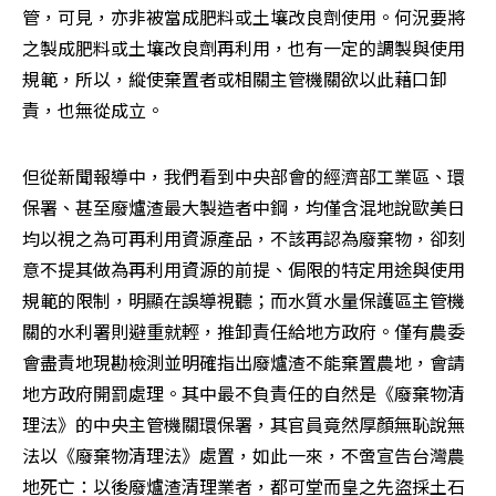
管，可見，亦非被當成肥料或土壤改良劑使用。何況要將
之製成肥料或土壤改良劑再利用，也有一定的調製與使用
規範，所以，縱使棄置者或相關主管機關欲以此藉口卸
責，也無從成立。
但從新聞報導中，我們看到中央部會的經濟部工業區、環
保署、甚至廢爐渣最大製造者中鋼，均僅含混地說歐美日
均以視之為可再利用資源產品，不該再認為廢棄物，卻刻
意不提其做為再利用資源的前提、侷限的特定用途與使用
規範的限制，明顯在誤導視聽；而水質水量保護區主管機
關的水利署則避重就輕，推卸責任給地方政府。僅有農委
會盡責地現勘檢測並明確指出廢爐渣不能棄置農地，會請
地方政府開罰處理。其中最不負責任的自然是《廢棄物清
理法》的中央主管機關環保署，其官員竟然厚顏無恥說無
法以《廢棄物清理法》處置，如此一來，不啻宣告台灣農
地死亡：以後廢爐渣清理業者，都可堂而皇之先盜採土石