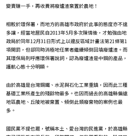
變賣賺一手，再收費將廢爐渣棄置於農地！
相較於環保署，而地方的高雄市政府於此事的態度亦不遑
多讓，經當地居民自2013年5月多次陳情後，才勉強由地
政局於同年12月31日形式上以違反區域計畫法第21條第1
項開罰，但卻同時消極地任業者繼續傾倒回填廢爐渣。而
其環保局則呼應環保署說詞，認為廢爐渣是中鋼的產品，
護航心態十分明顯。
由於高雄是台灣鋼鐵、水泥與石化工業重鎮，因而此三種
基礎工業所產生的殘餘物最多。也因而過去的高雄縣偏遠
地區農地、丘陵地被棄置、傾倒此類廢棄物的案例也最
多。
國民黨不提也罷，號稱本土、愛台灣的民進黨，於高雄縣