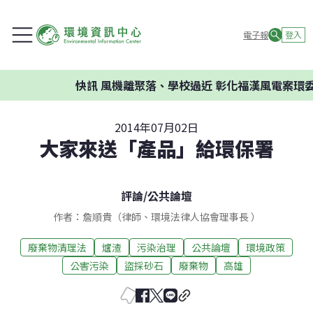
電子報
登入
快訊
風機離聚落、學校過近 彰化福漢風電案環委建議
2014年07月02日
大家來送「產品」給環保署
評論
/
公共論壇
作者：詹順貴（律師、環境法律人協會理事長 ）
廢棄物清理法
爐渣
污染治理
公共論壇
環境政策
公害污染
盜採砂石
廢棄物
高雄