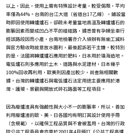
以上，因此，使用上需有特殊設計考量，較受侷限，平均
率僅為44%。台南的台江大道（省道台17乙線），鋪設當
時即因使用轉爐爐石，卻疏未考量當地高溫及轉爐爐石的
膨脹因素而變成凹凸不平的碰碰路，據悉曾有孕婦坐車行
經該路段因而小產，台南地檢署亦介入偵辦有無偷工減料
與官方驗收時故意放水圖利，最後起訴若干主嫌。較特別
的是，法國將轉爐爐石應用於肥料，日本用於填海造地。
電弧爐石則多應用於土木、道路與水泥建材，日本幾乎
100%回收再利用，歐美則因產出較少，尚查無相關數
據。台灣的轉爐爐石與電弧爐石法定用途主要應用於港
灣、護坡、景觀與開放式碎石路面等工程項目。
因為廢爐渣具有強鹼性與大小不一的膨脹率，所以，善加
利用廢爐渣的歐、美、日各國均有明訂其設計使用手冊
（含規範），以確保工程品質與不會被濫用。台灣的行政
院公共工程委員會亦曾於2001年4月頒訂《公共工程高爐