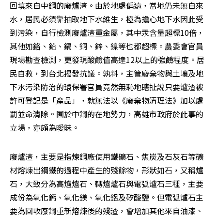
回填來自中鋼的廢爐渣。由於地處偏遠，當地仍未無自來
水，居民必須靠抽取地下水維生，極為擔心地下水因此受
到污染，自行檢測廢爐渣重金屬，其中汞含量超標10倍，
其他如鉻、鉛、鎘、銅、鋅、鎳等也都超標。農委會官員
現場勘查檢測，更發現酸鹼值高達12以上的強鹼程度。居
民自救，到台北揭發抗議。孰料，主管廢棄物與土壤及地
下水污染防治的環保署官員竟然無恥地瞎扯說只要爐渣被
許可登記是「產品」，就無法以《廢棄物清理法》加以處
罰並命清除。囿於中鋼的在地勢力，高雄市政府於此事的
立場，亦頗為曖昧。
廢爐渣，主要是指煉鋼廠使用鐵礦石、焦炭及石灰石等礦
材熔煉出鋼鐵的過程中產生的殘餘物，形狀如石，又稱爐
石，大致分為高爐爐石、轉爐爐石與電弧爐石三種，主要
成份為氧化鈣、氧化鎂、氧化鋁及矽酸鹽。但電弧爐石主
要為回收廢鋼重新熔煉後的殘渣，會增加其他來自油漆、