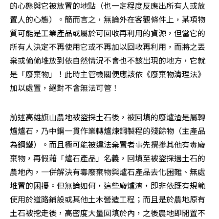
的心態與它被放置的地點（也一定程度反應出所有人或放
置人的心態）。簡而言之，無論外在客觀條件上，某項物
質可能是工業產品或屬於可回收再利用的資源，但當它的
所有人決定不再使用它或不再加以回收再利用，而將之丟
棄或偷偷堆放到依自然情況不會也不該出現的地方，它就
是「廢棄物」！此時主管機關便應該依《廢棄物清理法》
加以處置，絕對不會無法可管！
前述高雄旗山農地被盜採土石後，被回填的廢爐渣是屬轉
爐爐石，乃中鋼一貫作業轉爐煉鋼製程的殘餘物（主產品
為鋼鐵）。而且極可能被違法棄置者事先攪摻其他有毒廢
棄物，再假藉「爐石產品」名義，回填至被盜採過土石的
農地內，一併解決有毒廢棄物與爐石產品去化困難、無處
堆置的困擾。但無論如何，這些廢爐渣，即非依既有規範
使用於道路鋪設或其他土木營造工程；而且是於農地原有
土石被挖走後，高密度大量回填於內，之後農地即閒置不