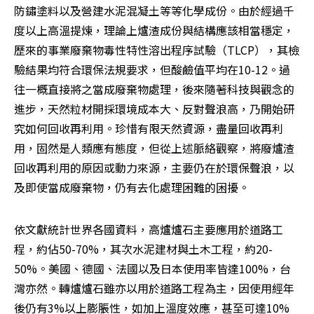
防鏽塗料以及營建水泥混凝土等等化學成份。由於經過千
度以上高溫提煉，理論上爐渣成份與結構應該相當穩定，
歷來的事業廢棄物毒性特性溶出程序試驗（TLCP），其檢
驗結果均符合環保法規要求，但酸鹼值平均在10-12。過
往一概直接將之當成廢棄物處理，後來隨著科技與觀念的
進步，天然粒材開採環境成本大、反對聲浪高，乃開始研
究如何回收再利用。珍惜有限天然資源，盡量回收再利
用，固然是人類應有態度，但從上述脈絡觀察，將廢爐渣
回收再利用的原因或動力來源，主要仍在於環保聲浪，以
及即使當成廢棄物，仍有去化處理困難的困擾。
依文獻統計世界各國資料，高爐爐石主要應用於道路工
程，約佔50-70%，其次水泥建材與土木工程，約20-
50%。美國、德國、法國以及日本使用率皆達100%，台
灣亦然。轉爐爐石雖亦以用於道路工程為主，因使用經年
後仍有3%以上膨脹性，如加上溫度效應，甚至可達10%