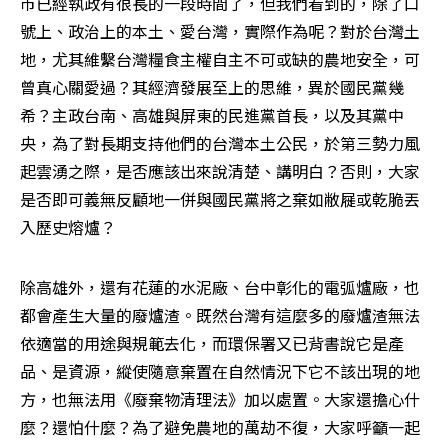
市已經執政有很長的一段時間了，但我們看到的，除了口
號上、政治上的本土、愛台灣，實際作為呢？對於台灣土
地，尤其維繫台灣糧食主權自主不可或缺的農地安全，可
曾真心關愛過？其經濟發展至上的思維，異於國民黨幾
希？主政台南、高雄與屏東的民進黨首長，以及其黨中
央，為了對長期支持他們的台灣本土公民，於第三勢力風
起雲湧之際，是否應該出來說清楚、講明白？否則，大家
是否即可義無反顧地一併與國民黨將之棄如敝屣或乾脆丟
入歷史熔爐？
除高雄外，還有花蓮的水泥廠、台中彰化的電弧爐廠，也
都會產生大量的廢爐渣。既然台灣有這麼多的廢爐渣無法
依適當的用途與規範去化，而環保署又已背書說它是產
品、是資源，縱使隨意棄置在自然情況下它不該出現的地
方，也無法用《廢棄物清理法》加以處置。大家還擔心什
麼？還怕什麼？為了避免農地的萬劫不復，大家呼籲一起