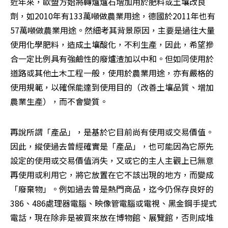
近年來，歐盟方始將轉爐爐石增加用於肥料或土壤改良
劑，如2010年有133萬噸做農業用途，德國於2011年也有
57萬噸做農業用途。然細考其背景原因，主要是過往大量
使用化學肥料，造成土壤酸化，不利生產，因此，希望摻
合一定比例具有強鹼性的廢爐渣加以中和。但如同使用於
道路或其他土木工程一般，使用於農業用途，亦有嚴格的
使用規範，以確保能達到使用目的（改善土壤品質、增加
農業生產），而不會變質。
再說所謂「產品」，是基於它目前尚有使用或交易價值。
因此，縱使過去曾經確實是「產品」，也可能因為它原先
設定的使用或交易價值消失，又或它的主人主觀上已無意
再使用或利用它，將它放置在它不該出現的地方，而變成
「廢棄物」。例如過去曾是熱門商品，迄今仍保存良好的
386、486處理器電腦、映像管電腦或電視、黑金鋼手提式
電話，現在除非是被買來放在博物館、展覽館，否則成堆