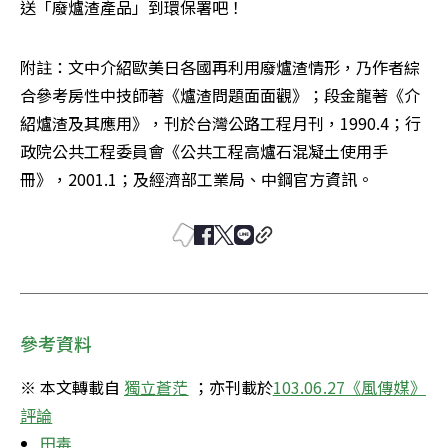
送「廢爐渣產品」到環保署吧！
附註：文中介紹歐美日各國再利用廢爐渣情形，乃作者綜
合參考房性中技師著《爐渣問題面面觀》；段金龍著《介
紹爐渣及其應用》，刊於台灣公路工程月刊，1990.4；行
政院公共工程委員會《公共工程高爐石混凝土使用手
冊》，2001.1；及經濟部工業局、中鋼官方資訊。
參考資料
※ 本文轉載自 
獨立蒼茫
 ；亦刊載於
103.06.27《風傳媒》
評論
田毒