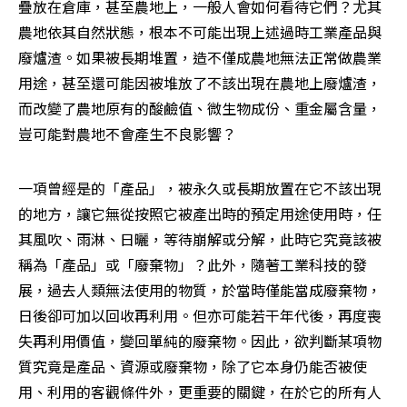
疊放在倉庫，甚至農地上，一般人會如何看待它們？尤其
農地依其自然狀態，根本不可能出現上述過時工業產品與
廢爐渣。如果被長期堆置，造不僅成農地無法正常做農業
用途，甚至還可能因被堆放了不該出現在農地上廢爐渣，
而改變了農地原有的酸鹼值、微生物成份、重金屬含量，
豈可能對農地不會產生不良影響？
一項曾經是的「產品」，被永久或長期放置在它不該出現
的地方，讓它無從按照它被產出時的預定用途使用時，任
其風吹、雨淋、日曬，等待崩解或分解，此時它究竟該被
稱為「產品」或「廢棄物」？此外，隨著工業科技的發
展，過去人類無法使用的物質，於當時僅能當成廢棄物，
日後卻可加以回收再利用。但亦可能若干年代後，再度喪
失再利用價值，變回單純的廢棄物。因此，欲判斷某項物
質究竟是產品、資源或廢棄物，除了它本身仍能否被使
用、利用的客觀條件外，更重要的關鍵，在於它的所有人