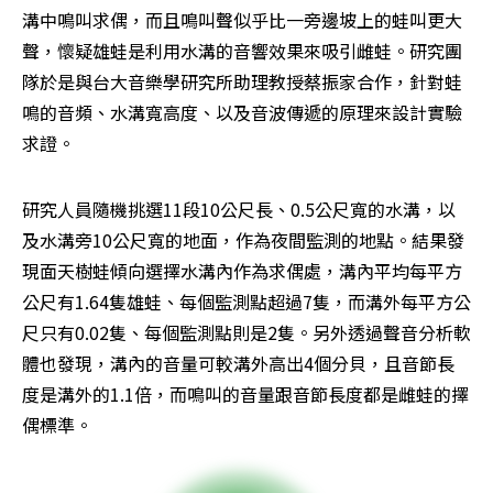
溝中鳴叫求偶，而且鳴叫聲似乎比一旁邊坡上的蛙叫更大
聲，懷疑雄蛙是利用水溝的音響效果來吸引雌蛙。研究團
隊於是與台大音樂學研究所助理教授蔡振家合作，針對蛙
鳴的音頻、水溝寬高度、以及音波傳遞的原理來設計實驗
求證。
研究人員隨機挑選11段10公尺長、0.5公尺寬的水溝，以
及水溝旁10公尺寬的地面，作為夜間監測的地點。結果發
現面天樹蛙傾向選擇水溝內作為求偶處，溝內平均每平方
公尺有1.64隻雄蛙、每個監測點超過7隻，而溝外每平方公
尺只有0.02隻、每個監測點則是2隻。另外透過聲音分析軟
體也發現，溝內的音量可較溝外高出4個分貝，且音節長
度是溝外的1.1倍，而鳴叫的音量跟音節長度都是雌蛙的擇
偶標準。