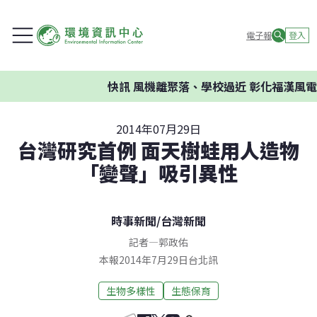
電子報
登入
快訊
風機離聚落、學校過近 彰化福漢風電案
2014年07月29日
台灣研究首例 面天樹蛙用人造物
「變聲」吸引異性
時事新聞
/
台灣新聞
記者
—
郭政佑
本報2014年7月29日台北訊
生物多樣性
生態保育