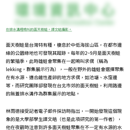
在排水溝裡鳴叫的面天樹蛙。譚文皓攝影。
面天樹蛙是台灣特有種，棲息於中低海拔山區，在都市邊
緣的公園綠地也可發現其蹤跡。每年的2~9月是面天樹蛙
的繁殖季，此時雄蛙會聚集在一起鳴叫求偶（稱為
lekking，群集展示行為），一般在野外的雄蛙會選擇聚集
在有水源、適合雌性產卵的地方求偶，如池塘、水窪邊
等，而研究團隊卻發現在台北市郊的面天樹蛙，利用路邊
的無蓋排水溝作為群集展示的地點。
林雨德接受記者電子郵件採訪時指出，一開始發現這個現
象的是大學部學生譚文皓（也是此項研究的第一作者），
他在夜觀時注意到許多面天樹蛙聚集在不一定有水源的水