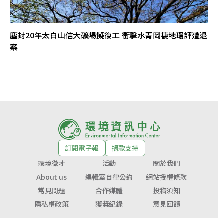
塵封20年太白山信大礦場擬復工 衝擊水青岡棲地環評遭退
案
訂閱電子報
捐款支持
環境徵才
活動
關於我們
About us
編輯室自律公約
網站授權條款
常見問題
合作媒體
投稿須知
隱私權政策
獲獎紀錄
意見回饋