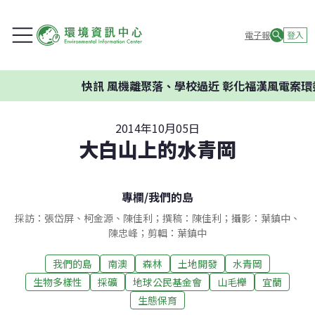
電子報
登入
快訊
風機離聚落、學校過近 彰化福漢風電案環委建議
2014年10月05日
大白山上的水青岡
專欄
/
我們的島
採訪：張岱屏、柯金源、陳佳利；撰稿：陳佳利；攝影：葉鎮中、
陳忠峰；剪輯：葉鎮中
我們的島
南澳
森林
土地開發
水青岡
生物多樣性
採礦
地球公民基金會
山毛櫸
宜蘭
生態保育