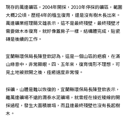
現存的萬達礦區，2004年開採，2010年停採的礦區，範圍
大概2公頃，歷經4年的植生復育，還是沒有樹木長出來。
萬達礦業經理簡文雄表示，這不是最終殘壁，最終殘壁才
需要做木本復育，就好像蓋房子一樣，結構體完成，貼瓷
磚是後續的工作。
宜蘭縣環保局長陳登欽認為，這是一個山區的疤痕，在滿
山綠意中，非常顯眼。四、五年來，復育情形不理想，可
見土地被掀開之後，痊癒速度非常慢。
採礦，山體是難以恢復的，宜蘭縣環保局長陳登欽表示，
離萬達礦場不遠的潤泰水泥礦場，就曾經在接近稜線的開
採過程，發生大面積崩塌，而且連最終殘壁也沒有長起樹
木。