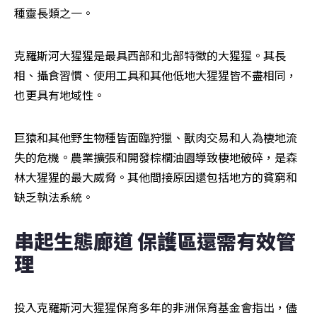
種靈長類之一。
克羅斯河大猩猩是最具西部和北部特徵的大猩猩。其長
相、攝食習慣、使用工具和其他低地大猩猩皆不盡相同，
也更具有地域性。
巨猿和其他野生物種皆面臨狩獵、獸肉交易和人為棲地流
失的危機。農業擴張和開發棕櫚油園導致棲地破碎，是森
林大猩猩的最大威脅。其他間接原因還包括地方的貧窮和
缺乏執法系統。
串起生態廊道 保護區還需有效管
理
投入克羅斯河大猩猩保育多年的非洲保育基金會指出，儘