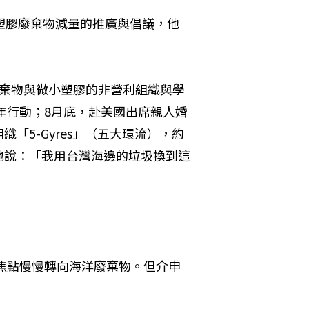
塑膠廢棄物減量的推廣與倡議，他
廢棄物與微小塑膠的非營利組織與學
年行動；8月底，赴美國出席親人婚
「5-Gyres」（五大環流），約
地說：「我用台灣海邊的垃圾換到這
注焦點慢慢轉向海洋廢棄物。但介申