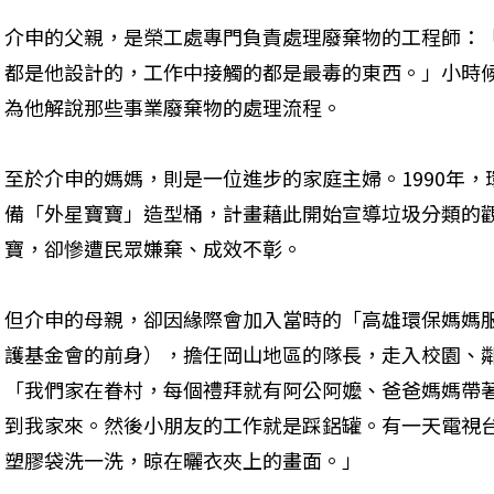
介申的父親，是榮工處專門負責處理廢棄物的工程師：
都是他設計的，工作中接觸的都是最毒的東西。」小時
為他解說那些事業廢棄物的處理流程。
至於介申的媽媽，則是一位進步的家庭主婦。1990年
備「外星寶寶」造型桶，計畫藉此開始宣導垃圾分類的
寶，卻慘遭民眾嫌棄、成效不彰。
但介申的母親，卻因緣際會加入當時的「高雄環保媽媽
護基金會的前身），擔任岡山地區的隊長，走入校園、
「我們家在眷村，每個禮拜就有阿公阿嬤、爸爸媽媽帶
到我家來。然後小朋友的工作就是踩鋁罐。有一天電視
塑膠袋洗一洗，晾在曬衣夾上的畫面。」