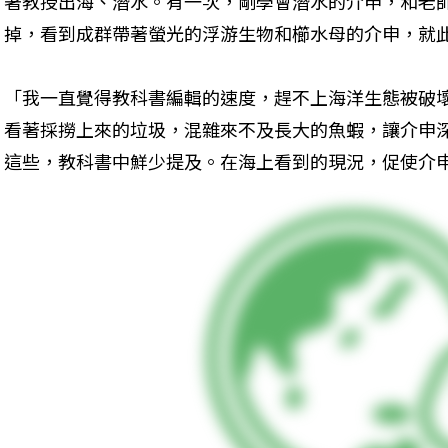
著教授出海、潛水。有一次，剛學會潛水的介申，和老
掉，看到成群帶著螢光的浮游生物和櫛水母的介申，就
「我一直覺得教科書編輯的速度，趕不上海洋生態被破
看著採撈上來的垃圾，混雜來不及長大的魚蝦，讓介申
這些，教科書中鮮少提及。在海上看到的現況，促使介