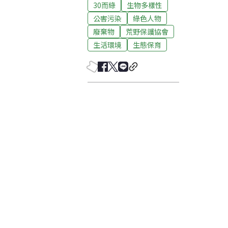
30而綠
生物多樣性
公害污染
綠色人物
廢棄物
荒野保護協會
生活環境
生態保育