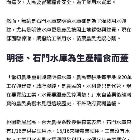
而這次，人民要冒著糧食安全，為工業用水買單。
然而，無論是石門水庫或明德水庫都是為了灌溉用水興
建，尤其是明德水庫更是農民按照土地課徵興建費，現在
卻面臨停灌，調撥給工業用水，苗栗農民尤感心酸。
明德、石門水庫為生產糧食而蓋
「當初農地重劃興建明德水庫，農民案耕地每甲地收20萬
工程興建費，政府沒錢，是農民的，水利會只是代管，現
在要賣給工業，水費要跟農民算清楚！」來自苗栗後龍灣
寶的農民吳櫻木見證這段歷史，不許政府賣糊塗帳。
桃園新屋居民、台大農機系教授張森富表示，石門水庫只
有1/16是供民生用水，15/16來給農業使用，工業沒有水
權。工業用水不思水資源開發利用，水價又比農業便宜，