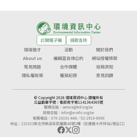
訂閱電子報
捐款支持
環境徵才
活動
關於我們
About us
編輯室自律公約
網站授權條款
常見問題
合作媒體
投稿須知
隱私權政策
獲獎紀錄
意見回饋
© Copyright 2026 環境資訊中心 版權所有
公益勸募字號：
衛部救字第1141364365號
服務信箱：
service@tnf.org.tw
投稿信箱：
infor@e-info.org.tw
客服電話：070-10101-666／02-2910-6000
地址：231023新北市新店區民權路48號3樓（近捷運大坪林站1號出口）