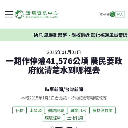
電子報
登入
快訊
風機離聚落、學校過近 彰化福漢風電案環委建議
2015年01月01日
一期作停灌41,576公頃 農民要政
府說清楚水到哪裡去
時事新聞
/
台灣新聞
本報2015年1月1日台北訊，特約記者廖靜蕙報導
休耕
水資源
循環經濟
農業用水
農林漁牧業
環境經濟
土地利用