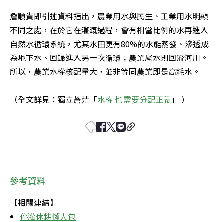
詹順貴即引述資料指出，農業用水與民生、工業用水明顯
不同之處，在於它在灌溉過程，會有相當比例的水再進入
自然水循環系統，尤其水田更有80%的水能蒸發、滲透成
為地下水、回歸進入另一次循環；農業尾水則回流河川。
所以，農業水權核配量大，並非等同農業即是高耗水。

（全文詳見：獨立蒼茫「
水權 也需要分配正義
」 ）
參考資料
【相關連結】
停灌休耕懶人包