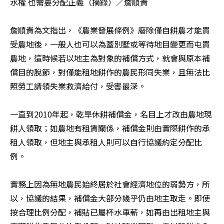
水權 也需要分配正義（摘錄）／詹順貴

詹順貴為文指出，《農業發展條例》廢除僅自耕農才能買
受農地後，一般人也可以為蓋別墅或等待地目變更而屯買
農地，這時候若以地主為對象的補償方式，就會與原本補
償目的脫節，對僅能租地耕作的農民形同失業，且無法比
照勞工請領失業救濟給付，受害最深。

一直到2010年起，乾旱休耕補償金，名目上才改由農地現
耕人領取；如農地有租賃關係，補償金則由實際耕作的承
租人領取，但地主與承租人則可以自行協議約定分配比
例。

實務上因為無地農民始終居於社會經濟地位的弱勢方，所
以，協議的結果，補償金大部分幾乎仍由地主取走。即使
按合理比例分配，補貼已屬杯水車薪，如再由出租地主與