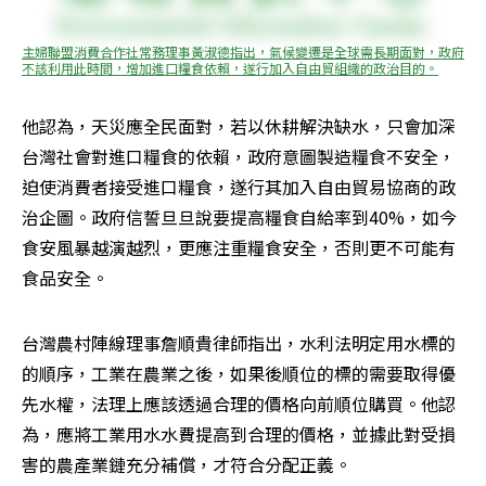
主婦聯盟消費合作社常務理事黃淑德指出，氣候變遷是全球需長期面對，政府
不該利用此時間，增加進口糧食依賴，遂行加入自由貿組織的政治目的。
他認為，天災應全民面對，若以休耕解決缺水，只會加深
台灣社會對進口糧食的依賴，政府意圖製造糧食不安全，
迫使消費者接受進口糧食，遂行其加入自由貿易協商的政
治企圖。政府信誓旦旦說要提高糧食自給率到40%，如今
食安風暴越演越烈，更應注重糧食安全，否則更不可能有
食品安全。
台灣農村陣線理事詹順貴律師指出，水利法明定用水標的
的順序，工業在農業之後，如果後順位的標的需要取得優
先水權，法理上應該透過合理的價格向前順位購買。他認
為，應將工業用水水費提高到合理的價格，並據此對受損
害的農產業鏈充分補償，才符合分配正義。