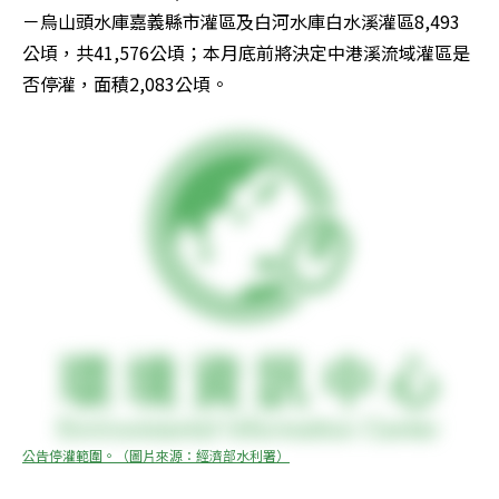
－烏山頭水庫嘉義縣市灌區及白河水庫白水溪灌區8,493
公頃，共41,576公頃；本月底前將決定中港溪流域灌區是
否停灌，面積2,083公頃。
公告停灌範圍。（圖片來源：經濟部水利署）