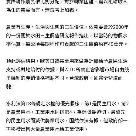
實際耕作農民依比例分配，對於轉業困難、需以租耕收入
為生的農民而言，無啻雪上加霜。

農業有生產、生活與生態的三生價值，依農委會於2000年
的一份關於水田三生價值研究報告指出，以當時的物價水
準估算，每公頃每期稻作可貢獻的三生價值約有49萬元。

類此評估結果，歐美日韓甚至用來做為計算給予農民生活
支持或對地給付的依據，與WTO所禁止會影響市場自由競
爭機制的產銷價格補貼不同。台灣政府，卻完全背道而
馳。

水利法第18條規定水權的優先順序，第1是民生用水，第2
是農業用水，工業用水則排第4。為保障最迫切、最優先
的民生用水而減供農業用水，固然依法有據，但政府卻一
再移撥出售大量農業用水給工業使用。
