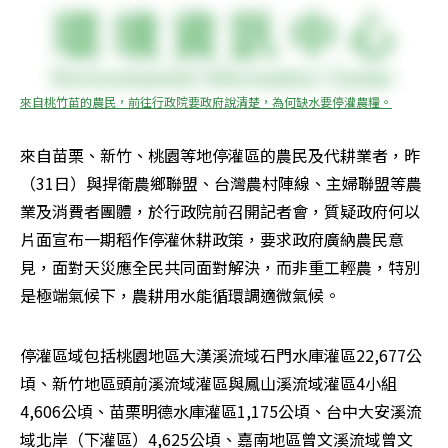
來自桃竹苗的農民，前往行政院要政府說清楚，為何缺水要停灌農糧。
來自苗栗、新竹、桃園等地停灌區的農民及代耕業者，昨
（31日）與捍衛農鄉聯盟、台灣農村陣線、主婦聯盟等農
業及消費者團體，於行政院前召開記者會，質疑政府何以
片面宣布一期稻作停灌休耕政策，要求政府廣納農民意
見，面對天災應全民共同面對解決，而非重工輕農，特別
是極端氣候下，農耕用水能循環調適微氣候。
停灌區域包括桃園地區大漢溪流域石門水庫灌區22,677公
頃、新竹地區頭前溪流域灌區與鳳山溪流域灌區4小組
4,606公頃、苗栗明德水庫灌區1,175公頃、台中大安溪流
域北岸（下灌區）4,625公頃、嘉南地區曾文溪流域曾文