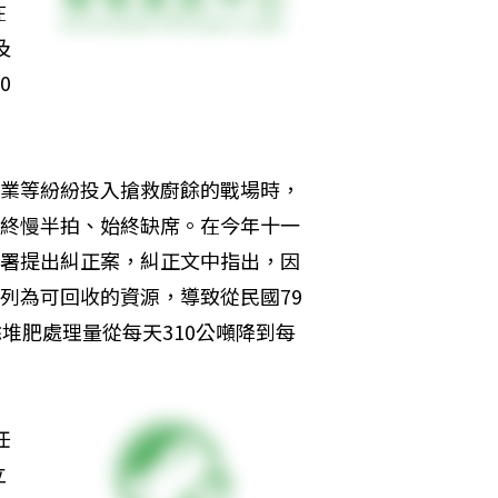
在
及
0
業等紛紛投入搶救廚餘的戰場時，
終慢半拍、始終缺席。在今年十一
署提出糾正案，糾正文中指出，因
列為可回收的資源，導致從民國79
餘堆肥處理量從每天310公噸降到每
任
立