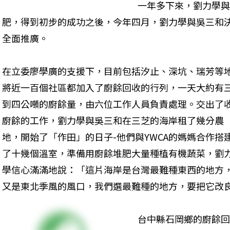
一年多下來，劉力學與
肥，得到初步的成功之後，今年四月，劉力學與吳三和決
全面推廣。 
在立委廖學廣的支援下，目前包括汐止、深坑、瑞芳等
將近一百個社區都加入了廚餘回收的行列，一天大約有
到四公噸的廚餘量，由六位工作人員負責處理。交出了
廚餘的工作，劉力學與吳三和在三芝的海岸租了幾分農
地，開始了「作田」的日子-他們與YWCA的媽媽合作搭
了十幾個溫室，準備用廚餘堆肥大量種植有機蔬菜，劉
學信心滿滿地說：「這片海岸是台灣最難種東西的地方
又是東北季風的風口，我們選最難種的地方，要把它改良
台中縣石岡鄉的廚餘回