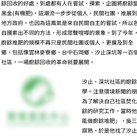
餘回收的好處，到處都有人在嘗試、摸索，企圖將廚餘
黑金(有機肥)，這潮流一步步從個人、民間社團，推展
地方政府。也因為這風氣是來自民間自主的嘗試，所以
自摸索出不同的方法，形成眾聲喧嘩的景象。到了今年
廚餘推肥的規模不再只是民間社團或個人，更擴及到全
鄉，包括像雲林麥寮鄉、台中石岡鄉、汐止深坑等一百
社區，一場廚餘回收的革命就要展開。 
汐止、深坑社區的廚餘
學。注意環境新聞的朋
為了解決自己社區焚化
餘的研究工作，當時他
能做廚餘堆肥」，吳三
腐熟，於是他找了汐止