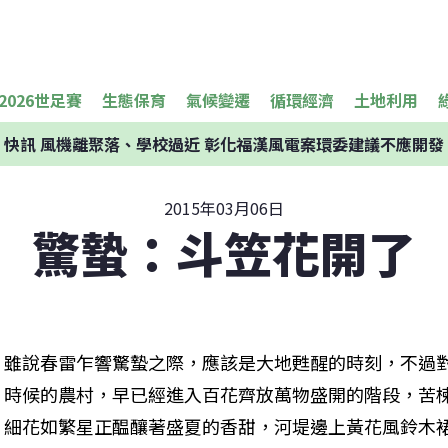
2026世足賽
生態保育
氣候變遷
循環經濟
土地利用
快訊
風機離聚落、學校過近 彰化福漢風電案環委建議不應開發
2015年03月06日
驚蟄：斗笠花開了
雖說春雷乍響驚蟄之際，應該是大地甦醒的時刻，不過
時候的農村，早已經進入百花齊放萬物盛開的階段，苦
細花如繁星正醖釀著盛夏的香甜，河堤邊上黃花風鈴木