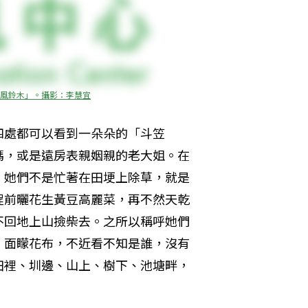
風鈴木」。攝影：李慧宜
四處都可以看到一朵朵的「斗笠
媽，或是遠房表親姻親的老大姐。在
，她們不是忙著在田埂上除草，就是
埕前曬花生黃豆高麗菜，再不然天乾
不回地上山撿柴去。之所以稱呼她們
、面矇花布，不近看不知是誰，沒有
田裡、圳邊、山上、樹下、池塘畔，