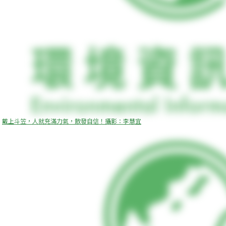
戴上斗笠，人就充滿力氣，散發自信！攝影：李慧宜