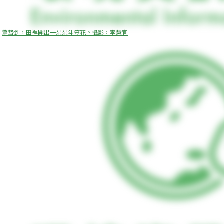
驚蟄到，田裡開出一朵朵斗笠花。攝影：李慧宜