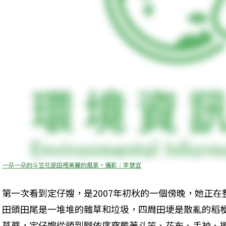
一朵一朵的斗笠花是田裡美麗的風景。攝影：李慧宜
第一次看到定仔嫂，是2007年初秋的一個傍晚，她正
田頭田尾是一堆堆的雜草和垃圾，四周田埂是散亂的稻
草蓆，定仔嫂從頭到腳依序穿戴著斗笠、花布、手袖、