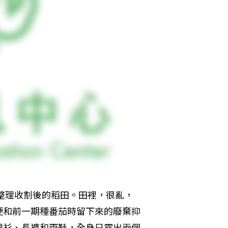
在整理收割後的稻田。田裡，很亂，
梗和前一期種番茄時留下來的廢棄抑
襯衫、長褲和雨鞋，全身只露出兩個