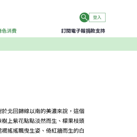
登入
綠色消費
訂閱電子報
捐款支持
對於北回歸線以南的美濃來說，這個
楝樹上紫花點點淡然而生、檬果枝頭
裙襬搖搖飄曳生姿、倚紅牆而生的白