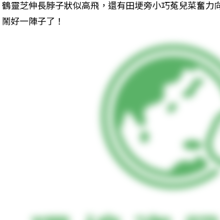
鶴靈芝伸長脖子狀似高飛，還有田埂旁小巧菟兒菜奮力
鬧好一陣子了！