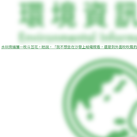
水圳旁捕獲一枚斗笠花，她說，「我不想坐在沙發上給電視看，還是到外面吹吹風釣