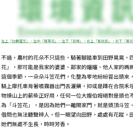
左上「白鶴靈芝」、左中「檬果花」、左下「苦楝」、右上「菟兒菜」、右下「黃花
不過，農村的花朵不只這些，騎著腳踏車到田野晃晃，
花」，那可能是我家的婆婆、鄰家的嬸嬸、他人家的媽
這個季節，一朵朵斗笠花們，化整為零地紛紛冒出頭來
騎上摩托車背著噴霧器出門去灑藥，抑或是蹲在合院禾
物燥山上的薪柴正好用，任何一位大嫂伯姆絕對是頭也
為「斗笠花」，是因為她們一離開家門，就是頭頂斗笠
借問也無法聽聲辨人，但一眼望向田野，處處有花蹤，
她們無處不生長，時時芳香。