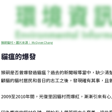
猴硐貓村。圖片來源： McGyver.Chang
貓瘟的爆發
猴硐是否曾爆發過貓瘟？過去的新聞報導當中，缺少清
顧貓的貓村居民和昔日的志工之後，發現確有其事，且
2009至2010年間，光復里因貓村而爆紅，漸漸引來有