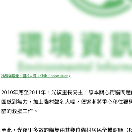
猴硐貓燈籠。圖片來源：Shih-Chang Huang
2010年底至2011年，光復里長易主，原本關心街貓
團感到無力，加上貓村聲名大噪，便逐漸將重心移往猴
貓的救援工作。
至此，光復里多數的貓隻由其幾位貓村居民全權照顧（以