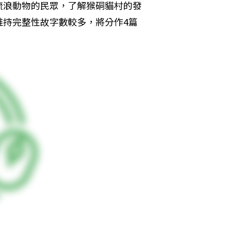
流浪動物的民眾，了解猴硐貓村的發
維持完整性故字數較多，將分作4篇