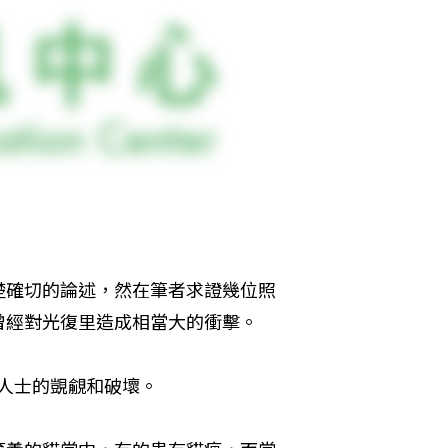
楚確切的論述，然在筆者求證幾位照
曾經對光復里造成相當大的衝擊。
心人士的覬覦和破壞。