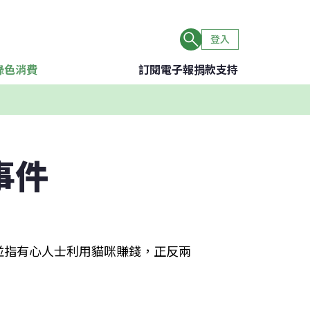
登入
綠色消費
訂閱電子報
捐款支持
事件
並指有心人士利用貓咪賺錢，正反兩