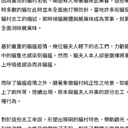
因為響亮的貓村名號，開始有人帶著貓來此棄養，這些
時多數的貓在此時並未全面施打預防針，當地許多街貓
貓村志工的描述，那時候貓屍體與屍臭味成為常事，就
全面消除屍臭味。
基於嚴重的貓瘟疫情，幾位貓夫人轄下的志工們，力勸
中的貓隻也感染到貓瘟。然而，貓夫人本人卻是選擇將
上呼吸道感染而非貓瘟。
而除了貓瘟疫情之外，隨著象徵貓村純正性之地景，如
上了廁所等，陸續出現，原本與貓夫人共事的部分志工
種行為。
對於這些志工來說，形塑出猴硐的貓村特色，帶動觀光