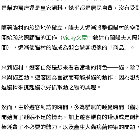
是貓的醫療還是皇家飼料，幾乎都是居民自費，沒有受
隨著貓村的旅遊地位確立，貓夫人逐漸將整個貓村的空
開始疏於照顧貓的工作（
Vicky文章
中敘述有關貓夫人照顧
間），逐漸使貓村的貓成為迎合遊客想像的「商品」。
來到貓村，遊客自然是想來看看當地的特色──貓，除
來與貓互動。遊客因為喜歡而有觸摸貓的動作，因為想
逗貓棒來挑起貓咪好抓取動之物的興趣。
然而，由於遊客到訪的時間，多為貓咪的睡覺時間（貓咪
開始有了睡眠不足的情況。加上遊客餵食的罐頭或是飼
棒耗費了不必要的體力，以及產生人貓病菌傳染的問題