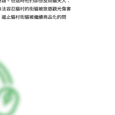
奇蹟。但這時他們卻想反問貓夫人：
無法容忍貓村的街貓被旅遊觀光傷害
，遏止貓村街貓被繼續商品化的問