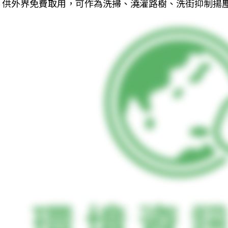
供外界免費取用，可作為洗掃、澆灌路樹、洗街抑制揚