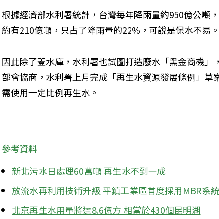
根據經濟部水利署統計，台灣每年降雨量約950億公噸
約有210億噸，只占了降雨量的22%，可說是保水不易
因此除了蓋水庫，水利署也試圖打造廢水「黑金商機」
部會協商，水利署上月完成「再生水資源發展條例」草
需使用一定比例再生水。
參考資料
新北污水日處理60萬噸 再生水不到一成
放流水再利用技術升級 平鎮工業區首度採用MBR系
北京再生水用量將達8.6億方 相當於430個昆明湖