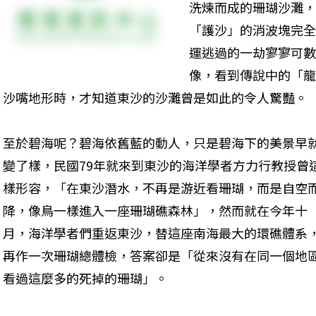
洗煉而成的珊瑚沙灘，
「護沙」的消波塊完全
運逃過的一劫寥寥可數
像，看到傳說中的「龍
沙嘴地形時，才知道東沙的沙灘曾是如此的令人驚豔。 
至於碧海呢？碧海依舊藍的動人，只是碧海下的美景早
變了樣，民國79年就來到東沙的海洋學者方力行教授曾
樣形容，「在東沙潛水，不再是游近看珊瑚，而是自空
降，像鳥一樣進入一座珊瑚礁森林」，然而就在今年十
月，海洋學者們重返東沙，替這座南海最大的環礁體系
再作一次珊瑚總體檢，答案卻是「從來沒有在同一個地
看過這麼多的死掉的珊瑚」。 