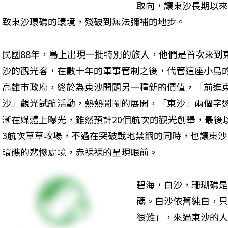
取向，讓東沙長期以來
致東沙環礁的環境，殘破到無法彌補的地步。 
民國88年，島上出現一批特別的旅人，他們是首次來到
沙的觀光客，在數十年的軍事管制之後，代管這座小島
高雄市政府，終於為東沙開闢另一種新的價值，「前進
沙」觀光試航活動，熱熱鬧鬧的展開，「東沙」兩個字
漸在媒體上曝光，雖然預計20個航次的觀光創舉，最後
3航次草草收場，不過在突破戰地禁錮的同時，也讓東沙
環礁的悲慘處境，赤裸裸的呈現眼前。 
碧海，白沙，珊瑚礁是
碼。白沙依舊純白，只是
很難」，來過東沙的人