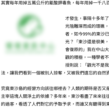
其實每年用掉五萬公斤的氰酸鉀毒魚，每年用掉一千八
才發生，事隔十多年了
光陰雕琢而成的環礁，
者，如今99%的東沙
光？「東沙還是很美，
會復原的」我在中山大
觀的積極，一種學者不
授則說：「觀光不是我
法，讓我們看到一個被別人掠奪，又被我們遺忘的自然資
究竟東沙島的經營方向該往哪裡去？人類的期待是否又
主宰這塊人間淨土的依據？多年來，東沙看盡了來來往
的過客，看透了人們對它的予取予求，而誰又有聽得到