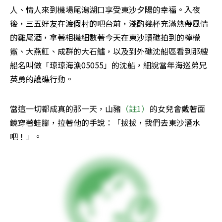
人、情人來到機場尾潟湖口享受東沙夕陽的幸福。入夜
後，三五好友在渡假村的吧台前，淺酌幾杯充滿熱帶風情
的雞尾酒，拿著相機細數著今天在東沙環礁拍到的檸檬
鯊、大燕魟、成群的大石鱸，以及到外礁沈船區看到那艘
船名叫做「琼琼海漁05055」的沈船，細說當年海巡弟兄
英勇的護礁行動。
當這一切都成真的那一天，山豬
（註1）
的女兒會戴著面
鏡穿著蛙腳，拉著他的手說：「拔拔，我們去東沙潛水
吧！」。