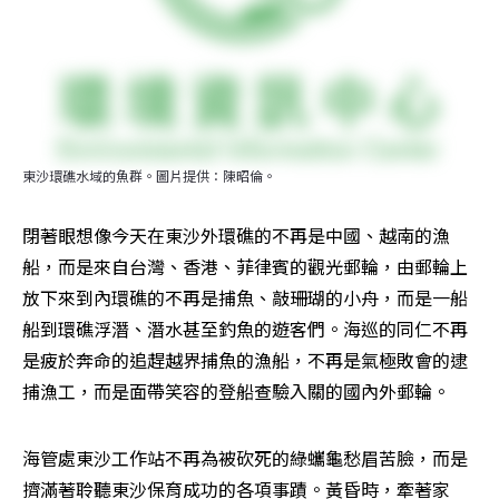
東沙環礁水域的魚群。圖片提供：陳昭倫。
閉著眼想像今天在東沙外環礁的不再是中國、越南的漁
船，而是來自台灣、香港、菲律賓的觀光郵輪，由郵輪上
放下來到內環礁的不再是捕魚、敲珊瑚的小舟，而是一船
船到環礁浮潛、潛水甚至釣魚的遊客們。海巡的同仁不再
是疲於奔命的追趕越界捕魚的漁船，不再是氣極敗會的逮
捕漁工，而是面帶笑容的登船查驗入關的國內外郵輪。
海管處東沙工作站不再為被砍死的綠蠵龜愁眉苦臉，而是
擠滿著聆聽東沙保育成功的各項事蹟。黃昏時，牽著家