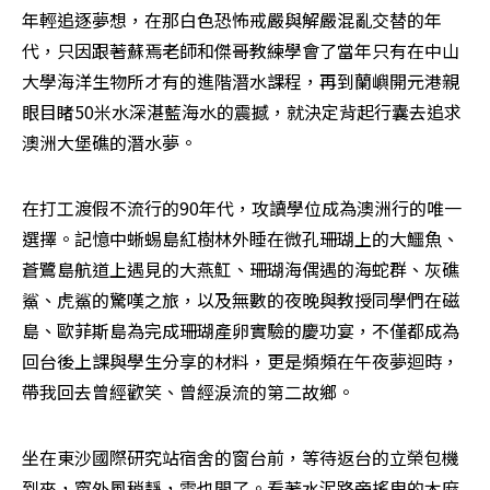
年輕追逐夢想，在那白色恐怖戒嚴與解嚴混亂交替的年
代，只因跟著蘇焉老師和傑哥教練學會了當年只有在中山
大學海洋生物所才有的進階潛水課程，再到蘭嶼開元港親
眼目睹50米水深湛藍海水的震撼，就決定背起行囊去追求
澳洲大堡礁的潛水夢。
在打工渡假不流行的90年代，攻讀學位成為澳洲行的唯一
選擇。記憶中蜥蜴島紅樹林外睡在微孔珊瑚上的大鱷魚、
蒼鷺島航道上遇見的大燕魟、珊瑚海偶遇的海蛇群、灰礁
鯊、虎鯊的驚嘆之旅，以及無數的夜晚與教授同學們在磁
島、歐菲斯島為完成珊瑚產卵實驗的慶功宴，不僅都成為
回台後上課與學生分享的材料，更是頻頻在午夜夢迴時，
帶我回去曾經歡笑、曾經淚流的第二故鄉。
坐在東沙國際研究站宿舍的窗台前，等待返台的立榮包機
到來，窗外風稍靜，雲也開了。看著水泥路旁搖曳的木麻