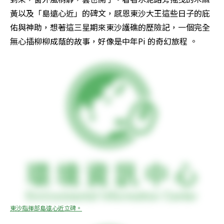
黃以及「島遠心近」的碑文，感恩東沙大王這些日子的庇
佑與神助，想著這三星期來東沙護礁的歷險記，一個完全
無心插柳柳成蔭的故事，好像是中年Pi 的奇幻旅程 。
東沙指揮部島遠心近立碑。