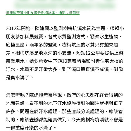
陳建興帶著小朋友遊走樹梅坑溪。攝影：洪郁婷
2012年開始，陳建興以監測樹梅坑溪水質為主題，帶領小
朋友參加科展競賽，各式水質監測方式，觀察水生植物、
底棲昆蟲，兩年多的監測，樹梅坑溪的水質只有越來越
差。樹梅坑溪是淡水河的小支流，短短12公里要提供上游
農業用水，還要承受中下游12家養豬場和附近住宅大樓的
汙水，水量不足汙染太多，到了溪口簡直溪不成溪，倒像
是臭水溝了。
怎麼辦呢？陳建興無奈地說，政府的心思都花在看得到的
地面建設，看不到的地下汙水設施得到的關注就相對低了
許多。問題在於汙水處理，那些應該分流處理的、應該管
制的、應該查辦都能確實做到，今天的樹梅坑溪就不會是
一條重度汙染的水溝了。