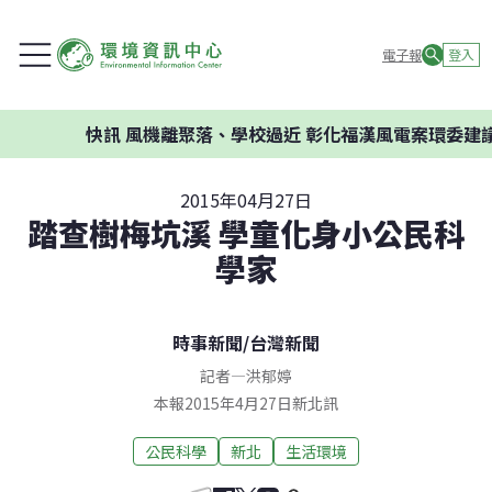
電子報
登入
快訊
風機離聚落、學校過近 彰化福漢風電案環委建議不
2015年04月27日
踏查樹梅坑溪 學童化身小公民科
學家
時事新聞
/
台灣新聞
記者
—
洪郁婷
本報2015年4月27日新北訊
公民科學
新北
生活環境