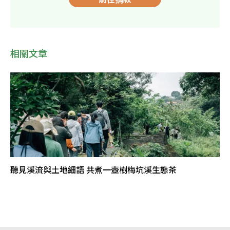
相關文章
聽見溪流與土地細語 共煮一壺樹梅坑溪生態茶