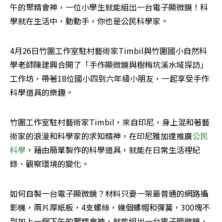
午的聚精會神，一位小學生就能組出一台電子顯微鏡！科
學就在生活中，動動手，你也是公民科學家。
4月26日竹圍工作室駐村藝術家Timbil與竹圍國小自然科
學老師陳建興合開了「手作顯微鏡與樹梅坑溪水域探訪」
工作坊，帶著18位國小四到六年級小朋友，一起享受手作
科學道具的樂趣。
竹圍工作室駐村藝術家Timbil，來自印尼，身上混和著藝
術家的浪漫和科學家的求知精神，在印尼雅加達推廣
公民
科學
，藉由簡單製作的科學道具，就能在日常生活裡紀
錄、觀察環境的變化。
如何自製一台電子顯微鏡？材料只要一架最普通的網路攝
影機，兩片厚紙板，4支螺絲，幾個螺帽和彈簧，300塊不
到加上一個下午的聚精會神，就能組出一台電子顯微鏡，