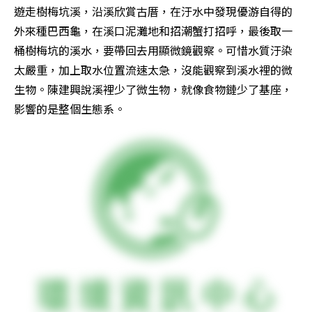
遊走樹梅坑溪，沿溪欣賞古厝，在汙水中發現優游自得的
外來種巴西龜，在溪口泥灘地和招潮蟹打招呼，最後取一
桶樹梅坑的溪水，要帶回去用顯微鏡觀察。可惜水質汙染
太嚴重，加上取水位置流速太急，沒能觀察到溪水裡的微
生物。陳建興說溪裡少了微生物，就像食物鏈少了基座，
影響的是整個生態系。