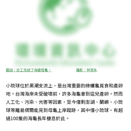
圖說：志工完成了海廢陸龜。				攝影：林育朱
小琉球位於黑潮支流上，是台灣重要的綠蠵龜覓食和產卵
地。台灣海岸未受破壞前，許多海龜會到這兒產卵。然而
人工化、污染、光害等因素，至今僅剩澎湖、蘭嶼、小琉
球等離島偶爾能見到母龜上岸蹤跡，其中僅小琉球，有超
過100隻的海龜長年棲息於此。