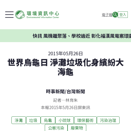
電子報
登入
快訊
風機離聚落、學校過近 彰化福漢風電案環委建
2015年05月26日
世界烏龜日 淨灘垃圾化身繽紛大
海龜
時事新聞
/
台灣新聞
記者
—
林育朱
本報2015年5月26日屏東訊
淨灘
垃圾
烏龜
小琉球
環保藝術
污染治理
公害污染
廢棄物