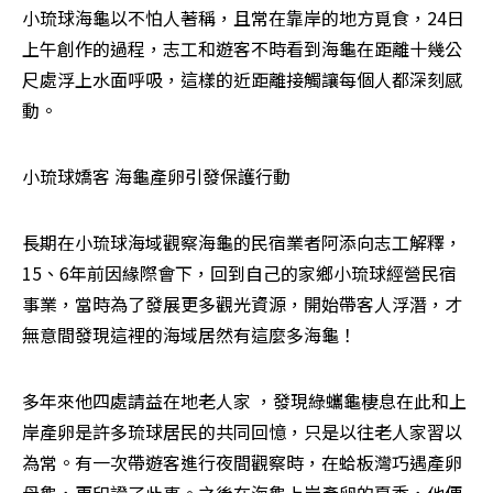
小琉球海龜以不怕人著稱，且常在靠岸的地方覓食，24日
上午創作的過程，志工和遊客不時看到海龜在距離十幾公
尺處浮上水面呼吸，這樣的近距離接觸讓每個人都深刻感
動。
小琉球嬌客 海龜產卵引發保護行動
長期在小琉球海域觀察海龜的民宿業者阿添向志工解釋，
15、6年前因緣際會下，回到自己的家鄉小琉球經營民宿
事業，當時為了發展更多觀光資源，開始帶客人浮潛，才
無意間發現這裡的海域居然有這麼多海龜！
多年來他四處請益在地老人家 ，發現綠蠵龜棲息在此和上
岸產卵是許多琉球居民的共同回憶，只是以往老人家習以
為常。有一次帶遊客進行夜間觀察時，在蛤板灣巧遇產卵