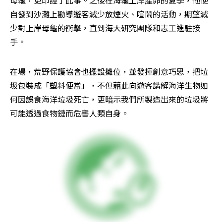
母龜，更印證了此事。之後在海龜上岸產卵的夏季，他便
自發到沙灘上勸導遊客減少放煙火、喧鬧的活動，期望減
少對上岸母龜的衝擊，直到海大研究團隊和志工進駐接
手。
在場，荒野保護協會也擺設攤位，並發揮創意巧思，把垃
圾包裝成「塑料便當」，不但藉此向遊客講解海洋生物如
何因誤食海洋垃圾死亡，更暗示我們所製造出來的垃圾將
可能透過食物鏈而危害人類自身。