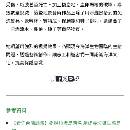
受傷、斷肢甚至死亡。加上棲息地、產卵場域的破壞，導
致數量銳減。這些地景藝術作品上除了用淨灘撿拾到的免
洗餐具、飲料杯、寶特瓶、保麗龍和鞋子排列，還結合了
一些漂流木、樹葉、種子等自然物質。
她期望用強烈的視覺效果，凸顯現今海洋生物面臨的生態
問題，透過藝術創作，讓志工和遊客們一同認識海洋文
化，提高保護意識。
參考資料
【看守台灣論壇】擺脫垃圾島污名 創建零垃圾生態島