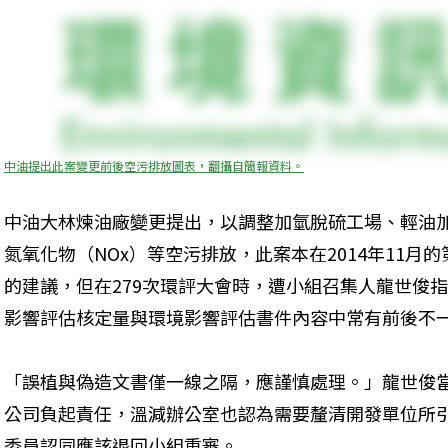
中油提出此案變更前後空污排放圖表，翻攝自簡報資料。
中油大林煉油廠變更提出，以調整加氫脫硫工場、輕油
氮氧化物（NOx）等空污排放，此案本在2014年11月
的建議，但在279次環評大會時，遭小組召集人龍世俊
影響評估核定量與環境影響評估書件內容中常有前後不
「誤植與偽造文書僅一線之隔，應謹慎處理。」龍世俊
公司負起責任，溫減辦公室也認為需要釐清開發單位所引
委員認同應該退回小組重審。