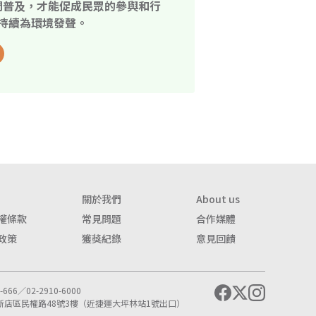
開普及，才能促成民眾的參與和行
持續為環境發聲。
關於我們
About us
權條款
常見問題
合作媒體
政策
獲獎紀錄
意見回饋
666／02-2910-6000
市新店區民權路48號3樓（近捷運大坪林站1號出口）