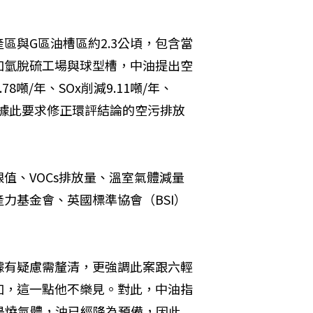
區與G區油槽區約2.3公頃，包含當
加氫脫硫工場與球型槽，中油提出空
噸/年、SOx削減9.11噸/年、
％，據此要求修正環評結論的空污排放
值、VOCs排放量、溫室氣體減量
力基金會、英國標準協會（BSI）
據有疑慮需釐清，更強調此案跟六輕
加，這一點他不樂見。對此，中油指
是燒氣體，油已經降為預備，因此