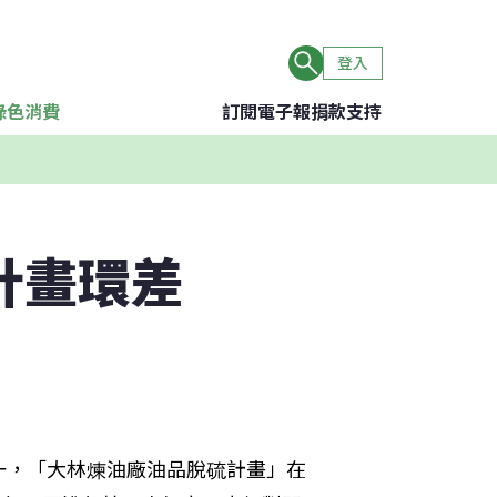
登入
綠色消費
訂閱電子報
捐款支持
計畫環差
一，「大林煉油廠油品脫硫計畫」在