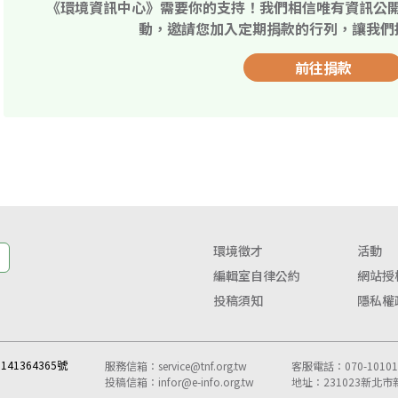
《環境資訊中心》需要你的支持！我們相信唯有資訊公
動，邀請您加入定期捐款的行列，讓我們
前往捐款
環境徵才
活動
編輯室自律公約
網站授
投稿須知
隱私權
41364365號
服務信箱：
service@tnf.org.tw
客服電話：070-10101-
投稿信箱：
infor@e-info.org.tw
地址：231023新北