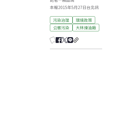
記者
—
賴品瑀
本報2015年5月27日台北訊
污染治理
環境政策
公害污染
大林煉油廠