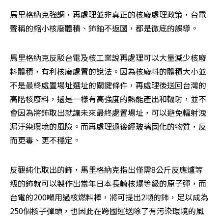
馬里格納克強調，再處理並非真正的核廢處理政策，台電
聲稱的縮小核廢體積、鈽鈾不返國，都是徹底的誤導。
馬里格納克反駁台電及核工業說再處理可以大量減少核廢
料體積，有利核廢處置的說法。因為核廢料的體積大小並
不是最終處置場址選址的關鍵條件，再處理後送回台灣的
高階核廢料，還是一樣有高強度的熱能產出和輻射，並不
會因為將鈽取出就讓未來最終處置場址，可以避免輻射洩
漏汙染環境的風險。而再處理過後經玻璃固化的物質，反
而更毒、更不穩定。
反觀純化取出的鈽，馬里格納克指出僅需8公斤反應爐等
級的鈽就可以製作出當年日本長崎核爆等級的原子彈，而
台電的200噸用過核燃料棒，將可提出2噸的鈽，足以成為
250個核子彈頭，也因此在跨國運送除了有污染環境的風