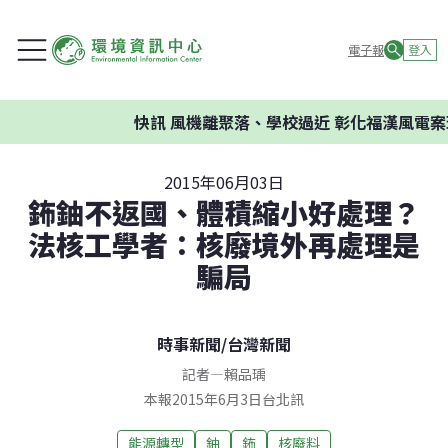
電子報
登入
快訊
風機離聚落、學校過近 彰化福漢風電案環
2015年06月03日
鈽鈾不返國、體積縮小好處理？
法核工學者：核廢境外再處理是
騙局
時事新聞
/
台灣新聞
記者
—
賴品瑀
本報2015年6月3日台北訊
能源轉型
鈾
鈽
核廢料