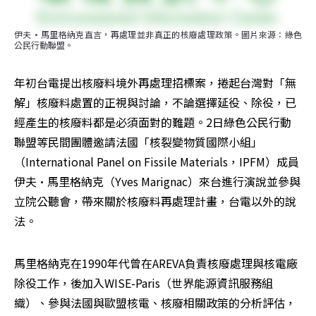
伊夫·馬里格納克直言，再處理並非真正的核廢處理政策。圖片來源：綠色
公民行動聯盟。
年初台電提出核廢料境外再處理招標案，捲起台灣對「無
解」核廢料處置的正視與討論，不論選擇延役、除役，已
經產生的核廢料都是必須面對的難題。2日綠色公民行動
聯盟等民間團體邀請法國「核裂變物質國際小組」
（International Panel on Fissile Materials，IPFM）成員
伊夫·馬里格納克（Yves Marignac）來台進行演說並參與
立院公聽會，帶來關於核廢料再處理計畫，台電以外的說
法。
馬里格納克在1990年代曾在AREVA負責核廢處理與核電廠
除役工作，後加入WISE-Paris（世界能源資訊服務組
織）、參與法國與歐盟核電、核廢相關政策的分析評估，