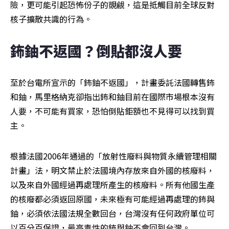
險，更可能引起恐怖份子的覬覦，這是抵觸目前全球反對
核子擴散共識的行為。
鈽鈾不返國？倒貼都沒人要
至於台電所宣示的「鈽鈾不返國」，計畫委託法國轉售鈽
和鈾，馬里格納克卻指出鈽和鈾目前在國際市場根本沒有
人要，不可能有買家，恐怕倒貼鉅額也不見得可以找到買
主。
根據法國2006年通過的「放射性廢料與物質永續管理相關
計畫」法，明文禁止於法國境內存放來自外國的核廢料，
以及來自外國經過再處理所產生的核廢料。所有他國生產
的核廢都必須返回原國，未來極有可能經過再處理的鈽與
鈾，必須依法國法規全數回台，台灣沒有任何政府單位可
以百分百保證，最高毒性的鈽與鈾不會回到台灣。