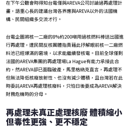
在下午公聽會時得知台電僅與AREVA公司討論過再處理計
畫，語重心長的建議台灣各界應與AREVA以外的法國機
構、民間組織多交流才行。
台電企圖將核一二廠的8%約200噸用過核燃料棒送出國進
行再處理，遭民間反核團體指責藉此抒解眼前核一二廠燃
料池已經爆滿的窘境，以求能繼續發核電。目前全球僅剩
法國的AREVA集團的再處理場La Hague有能力承接此合
約，然AREVA卻已面臨破產，馬里格納克直言，再處理不
但無法降低核廢放射性、也沒有減少體積，且台灣若在此
時委託AREVA再處理核廢料，只怕日後要成為AREVA解決
財務危機時的分母。
再處理未真正處理核廢 體積縮小
但毒性更強、更不穩定