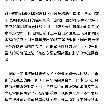
雖然鈽鈾可轉做MOX燃料，但馬里格納克指出，法國目前
能使用MOX燃料的機組約剩下20個，且都在快速老化中，
不但40年期滿就要除役關閉，且這些機組每年約能消耗10
噸MOX燃料，但法國目前手上有自己產生加上代其他國家
處理的核廢，卻是每年產出80噸了等待消耗，因此若台灣
將核廢送往法國再處理，恐怕當法國無力消化時，便有相
當大的可能循上述「核廢永續管理計畫」將核廢料送回台
灣。
「政府不能用核廢料綁架人民，強迫全國一起短視近利直
到無法挽回的那一刻。」馬里格納克直言，再處理不是真
正的核廢處理政策，台電打算進行的再處理計畫違反了國
際社會對保防安全和核安的重視。他提醒台灣，不管要選
擇直接地質處置或是再處理，都一樣要面對找不到最終處