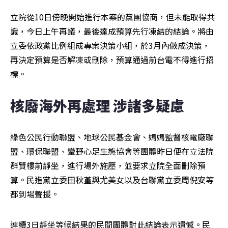
立院從10日傍晚開始進行本案的黨團協商，但未能取得共
識，今日上午再議，最後達成預算先行凍結的結論。將由
立委依政黨比例組成專案決策小組，於3月內做成決策，
再決定預算是否解凍或刪除，預算通過前台電不得進行招
標。
核廢海外再處理 涉諸多疑慮
綠色公民行動聯盟、地球公民基金會、媽媽監督核電廠聯
盟、環保聯盟、蠻野心足生態協會等團體昨日便在立法院
群賢樓前靜坐，進行場外施壓，並要求立院全面刪除預
算。民進黨立委田秋堇與尤美女以及台聯黨立委周倪安等
都到場聲援。
連續3日靜坐等候結果的民間團體對此結論表示遺憾。民