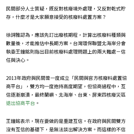
民間部分人士質疑，既反對核廢境外處理，又反對乾式貯
存，什麼才是大家願意接受的核廢料處置方案？
徐詩雅認為，應該先訂出廢核期程，計算出核廢料種類與
數量後，才能推估中長期方案。台灣環保聯盟北海岸分會
執委王鐘銘則指出目前核廢料處理問題上的兩大難處－信
任與決心。
2013年政府與民間曾一度成立「民間與官方核廢料處置協
商平台」，雙方均一度抱持高度期望，但協商過程中，互
信逐漸崩潰，最終蘭嶼、北海岸、台東、屏東四核廢災區
退出協商平台
。
王鐘銘表示，現在要做的是重建互信。在政府與民間雙方
沒有互信的基礎下，是無法談出解決方案。而這樣的不信