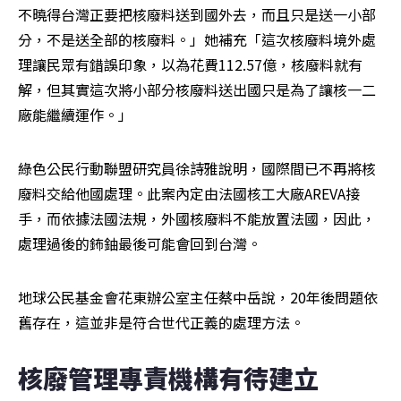
不曉得台灣正要把核廢料送到國外去，而且只是送一小部
分，不是送全部的核廢料。」她補充「這次核廢料境外處
理讓民眾有錯誤印象，以為花費112.57億，核廢料就有
解，但其實這次將小部分核廢料送出國只是為了讓核一二
廠能繼續運作。」
綠色公民行動聯盟研究員徐詩雅說明，國際間已不再將核
廢料交給他國處理。此案內定由法國核工大廠AREVA接
手，而依據法國法規，外國核廢料不能放置法國，因此，
處理過後的鈽鈾最後可能會回到台灣。
地球公民基金會花東辦公室主任蔡中岳說，20年後問題依
舊存在，這並非是符合世代正義的處理方法。
核廢管理專責機構有待建立