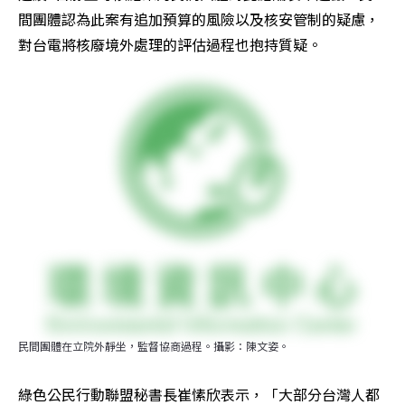
間團體認為此案有追加預算的風險以及核安管制的疑慮，
對台電將核廢境外處理的評估過程也抱持質疑。
民間團體在立院外靜坐，監督協商過程。攝影：陳文姿。
綠色公民行動聯盟秘書長崔愫欣表示，「大部分台灣人都