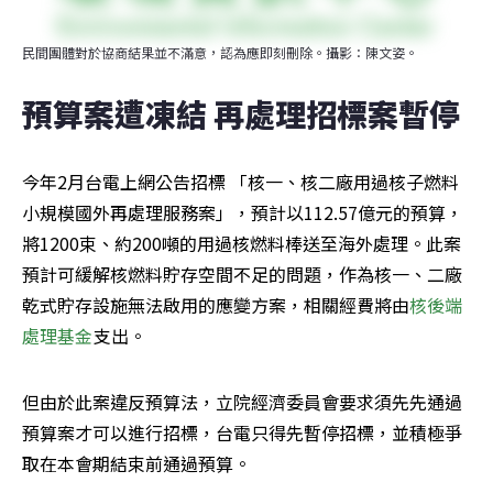
民間團體對於協商結果並不滿意，認為應即刻刪除。攝影：陳文姿。
預算案遭凍結 再處理招標案暫停 
今年2月台電上網公告招標 「核一、核二廠用過核子燃料
小規模國外再處理服務案」，預計以112.57億元的預算，
將1200束、約200噸的用過核燃料棒送至海外處理。此案
預計可緩解核燃料貯存空間不足的問題，作為核一、二廠
乾式貯存設施無法啟用的應變方案，相關經費將由
核後端
處理基金
支出。
但由於此案違反預算法，立院經濟委員會要求須先先通過
預算案才可以進行招標，台電只得先暫停招標，並積極爭
取在本會期結束前通過預算。