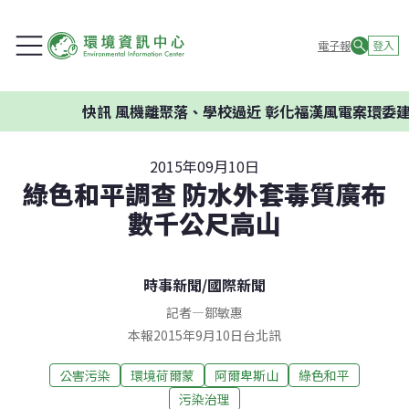
電子報
登入
快訊
風機離聚落、學校過近 彰化福漢風電案環委建議
2015年09月10日
綠色和平調查 防水外套毒質廣布
數千公尺高山
時事新聞
/
國際新聞
記者
—
鄒敏惠
本報2015年9月10日台北訊
公害污染
環境荷爾蒙
阿爾卑斯山
綠色和平
污染治理