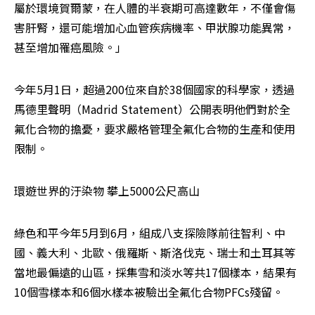
屬於環境賀爾蒙，在人體的半衰期可高達數年，不僅會傷
害肝腎，還可能增加心血管疾病機率、甲狀腺功能異常，
甚至增加罹癌風險。」
今年5月1日，超過200位來自於38個國家的科學家，透過
馬德里聲明（Madrid Statement）公開表明他們對於全
氟化合物的擔憂，要求嚴格管理全氟化合物的生產和使用
限制。
環遊世界的汙染物 攀上5000公尺高山
綠色和平今年5月到6月，組成八支探險隊前往智利、中
國、義大利、北歐、俄羅斯、斯洛伐克、瑞士和土耳其等
當地最偏遠的山區，採集雪和淡水等共17個樣本，結果有
10個雪樣本和6個水樣本被驗出全氟化合物PFCs殘留。