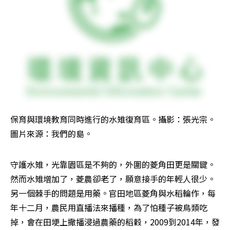
保育與環境教育同時進行的水雉復育區。攝影：張光宗。
圖片來源：我們的島。
守護水雉，光靠園區是不夠的，外圍的菱角田更是關鍵。
然而水雉增加了，菱農卻老了，願意接手的年輕人很少。
另一個棘手的問題是用藥。官田地區菱角與水稻輪作，每
年十二月，農民用直播法來播種，為了怕種子被鳥類吃
掉，會在田埂上撒播浸過農藥的稻穀，2009到2014年，發