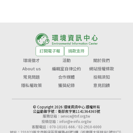
訂閱電子報
捐款支持
環境徵才
活動
關於我們
About us
編輯室自律公約
網站授權條款
常見問題
合作媒體
投稿須知
隱私權政策
獲獎紀錄
意見回饋
© Copyright 2026 環境資訊中心 版權所有
公益勸募字號：
衛部救字第1141364365號
服務信箱：
service@tnf.org.tw
投稿信箱：
infor@e-info.org.tw
客服電話：070-10101-666／02-2910-6000
地址：231023新北市新店區民權路48號3樓（近捷運大坪林站1號出口）