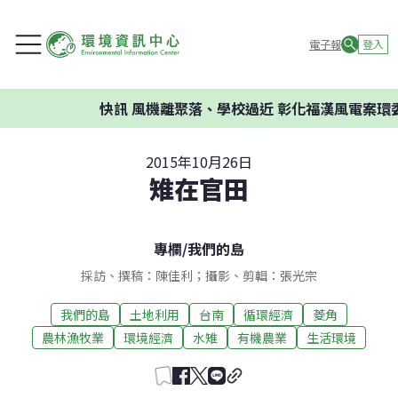
電子報
登入
快訊
風機離聚落、學校過近 彰化福漢風電案環委建議
2015年10月26日
雉在官田
專欄
/
我們的島
採訪、撰稿：陳佳利；攝影、剪輯：張光宗
我們的島
土地利用
台南
循環經濟
菱角
農林漁牧業
環境經濟
水雉
有機農業
生活環境