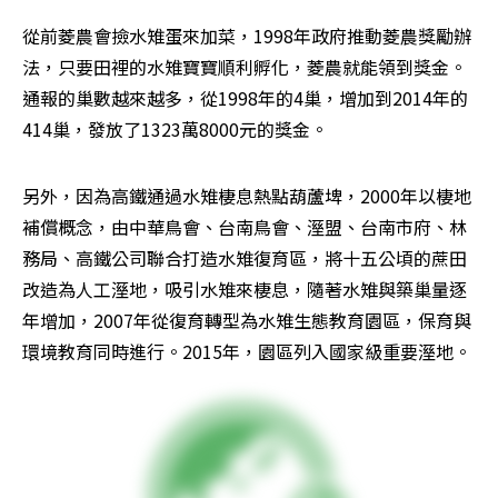
從前菱農會撿水雉蛋來加菜，1998年政府推動菱農獎勵辦
法，只要田裡的水雉寶寶順利孵化，菱農就能領到獎金。
通報的巢數越來越多，從1998年的4巢，增加到2014年的
414巢，發放了1323萬8000元的獎金。
另外，因為高鐵通過水雉棲息熱點葫蘆埤，2000年以棲地
補償概念，由中華鳥會、台南鳥會、溼盟、台南市府、林
務局、高鐵公司聯合打造水雉復育區，將十五公頃的蔗田
改造為人工溼地，吸引水雉來棲息，隨著水雉與築巢量逐
年增加，2007年從復育轉型為水雉生態教育園區，保育與
環境教育同時進行。2015年，園區列入國家級重要溼地。