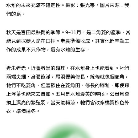
水雉的未來充滿不確定性。攝影：張光宗。圖片來源：我
們的島。
秋天是官田最熱鬧的季節。9~11月，是二角菱的產季，常
能見到採菱人跪在田裡。老農準備收成，其實他們辛勤工
作的成果不只作物，還有水雉的生存。
近朱者赤，近墨者黑的道理，在水雉身上也能看到。牠們
兩端尖細，身體飽滿，尾羽優美修長，線條就像個菱角，
牠們不吃菱角，但喜歡住在菱角田，修長的腳趾，即使踩
上浮葉也能來去自如。五月是水雉最美的時候，公母鳥會
換上漂亮的繁殖羽，當天氣轉涼，牠們會改穿樸質棕色外
衣，準備過冬。