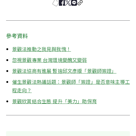
參考資料
景觀法推動之我見與我愧！
忽視景觀專業 台灣環境變醜又變弱
景觀法協商有進展 暫捨邱文彥版「景觀師簽證」
催生景觀法熱議話題：景觀師「簽證」是否意味主導工
程走向？
景觀欣賞結合生態 提升「美力」助保育