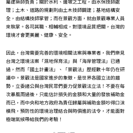
屬建築師負責；關於水利、邊坡之工程，由水保技師處
理；土木、道路的規劃則由土木技師闢建；基地結構安
全，由結構技師掌管；而在景觀方面，就由景觀專業人員
來執掌。各司其職、相輔相成，對環境品質把關，台灣的
環境才會更美麗、健康、安全。
因此，台灣需要完善的環境相關法案與專業者，我們樂見
台灣之環境法案「濕地保育法」與「海岸管理法」已通
過，然而「國土計畫法」、「景觀法」歷經數十年仍在研
議中。景觀法是國家進步的象徵，是世界各國立法的趨
勢，立委諸公與台灣民眾們要力促景觀法立法！不要在每
次暴風雨過後，只能估計損失的金額和大量的發放補助金
而已，而中央和地方政府為責任歸屬與補助金額吵得口沫
橫飛，預防性的環境治理結合與時俱進的法令，才能面對
極端氣候帶給我們的考驗！