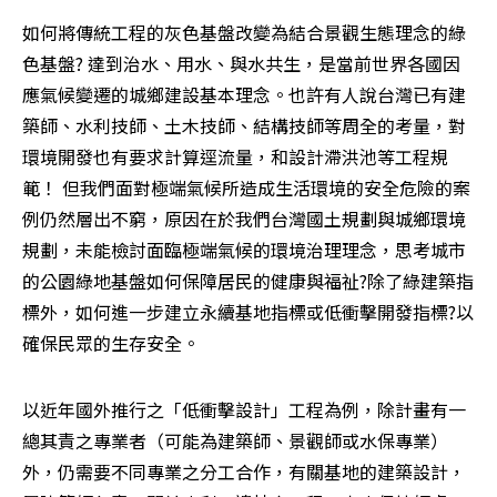
如何將傳統工程的灰色基盤改變為結合景觀生態理念的綠
色基盤? 達到治水、用水、與水共生，是當前世界各國因
應氣候變遷的城鄉建設基本理念。也許有人說台灣已有建
築師、水利技師、土木技師、結構技師等周全的考量，對
環境開發也有要求計算逕流量，和設計滯洪池等工程規
範！ 但我們面對極端氣候所造成生活環境的安全危險的案
例仍然層出不窮，原因在於我們台灣國土規劃與城鄉環境
規劃，未能檢討面臨極端氣候的環境治理理念，思考城市
的公園綠地基盤如何保障居民的健康與福祉?除了綠建築指
標外，如何進一步建立永續基地指標或低衝擊開發指標?以
確保民眾的生存安全。
以近年國外推行之「低衝擊設計」工程為例，除計畫有一
總其責之專業者（可能為建築師、景觀師或水保專業）
外，仍需要不同專業之分工合作，有關基地的建築設計，