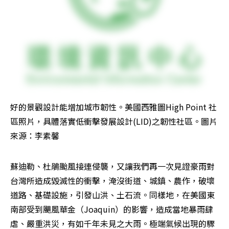
好的景觀設計能增加城市韌性。美國西雅圖High Point 社
區照片，具體落實低衝擊發展設計(LID)之韌性社區。圖片
來源：李素馨
蘇迪勒、杜鵑颱風接連侵襲，又讓我們再一次見證豪雨對
台灣所造成毀滅性的衝擊，淹沒街道、城鎮、農作，破壞
道路、基礎設施，引發山洪、土石流。同樣地，在美國東
南部受到颶風華金（Joaquin）的影響，造成當地暴雨肆
虐、嚴重洪災，有如千年未見之大雨。極端氣候出現的驟