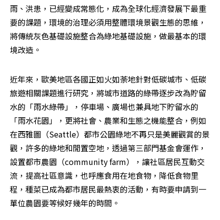
雨、洪患，已經變成常態化，成為全球化經濟發展下最重
要的課題，環境的治理必須用整體環境景觀生態的思維，
將傳統灰色基礎設施整合為綠地基礎設施，做最基本的環
境改造。
近年來，歐美地區各國正如火如荼地針對低碳城市、低碳
旅遊相關課題進行研究，將城市道路的綠帶逐步改為貯留
水的「雨水綠帶」，停車場、廣場也兼具地下貯留水的
「雨水花園」，更將社會、農業和生態之機能整合，例如
在西雅圖（Seattle）都市公園綠地不再只是美麗觀賞的景
觀，許多的綠地和閒置空地，透過第三部門基金會運作，
設置都市農園（community farm），讓社區居民互動交
流，提高社區意識，也呼應食用在地食物，降低食物里
程，種菜已成為都市居民最熱衷的活動，有時要申請到一
單位農園要等候好幾年的時間。