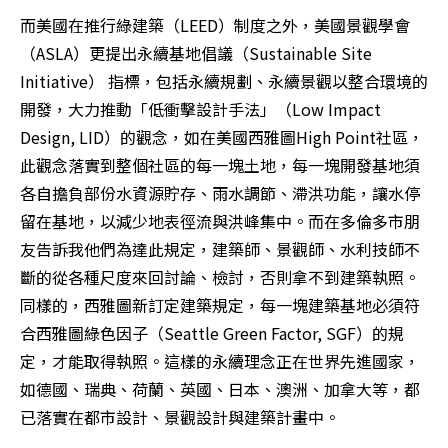
而美國在推行綠建築（LEED）制度之外，美國景觀學會
（ASLA）更提出永續基地倡議（Sustainable Site 
Initiative） 指標，包括永續規劃、永續景觀以整合環境的
開發，大力推動「低衝擊設計手法」（Low Impact 
Design, LID）的觀念，如在美國西雅圖High Point社區，
此觀念落實到整個社區的每一塊土地，每一塊開發基地須
各自擔負部份水資源貯存、雨水調節、滯洪功能，讓水停
留在基地，以減少地表徑流與洪峰集中。而在多倫多市朋
友告訴我他們為達此規定，建築師、景觀師、水利技師不
斷的從各種尺度來回討論、檢討，否則拿不到建築執照。
同樣的，西雅圖新訂定建築規定，每一塊建築基地必須符
合西雅圖綠色因子（Seattle Green Factor, SGF）的規
定，才能取得執照。這樣的永續理念正在世界先進國家，
如德國、瑞典、荷蘭、英國、日本、澳洲、加拿大等，都
已落實在都市設計、景觀設計與建築計畫中。