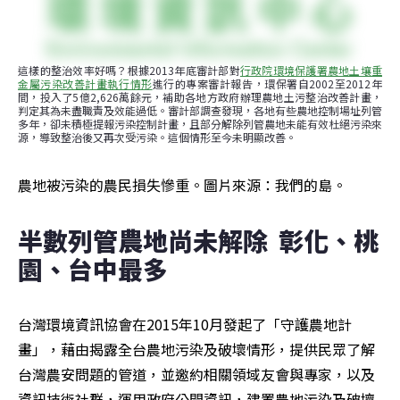
這樣的整治效率好嗎？根據2013年底審計部對
行政院環境保護署農地土壤重
金屬污染改善計畫執行情形
進行的專案審計報告，環保署自2002至2012年
間，投入了5億2,626萬餘元，補助各地方政府辦理農地土污整治改善計畫，
判定其為未盡職責及效能過低。審計部調查發現，各地有些農地控制場址列管
多年，卻未積極提報污染控制計畫，且部分解除列管農地未能有效杜絕污染來
源，導致整治後又再次受污染。這個情形至今未明顯改善。
農地被污染的農民損失慘重。圖片來源：我們的島。
半數列管農地尚未解除  彰化、桃
園、台中最多
台灣環境資訊協會在2015年10月發起了「守護農地計
畫」，藉由揭露全台農地污染及破壞情形，提供民眾了解
台灣農安問題的管道，並邀約相關領域友會與專家，以及
資訊技術社群，運用政府公開資訊，建置農地污染及破壞