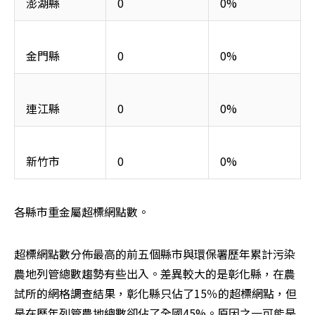
澎湖縣
0
0%
金門縣
0
0%
連江縣
0
0%
新竹市
0
0%
各縣市重金屬超標網點數。
超標網點數分佈最高的前五個縣市與環保署歷年累計污染
農地列管總數趨勢有些出入。差異較大的是彰化縣，在農
試所的網格調查結果，彰化縣只佔了15％的超標網點，但
是在歷年列管農地總數卻佔了全國45%。原因之一可能是