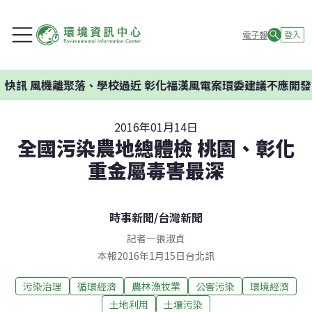
電子報
登入
離聚落、學校過近 彰化福漢風電案環委建議不應開發
2016年01月14日
全國污染農地總體檢 桃園、彰化
重金屬毒害最深
時事新聞
/
台灣新聞
記者
—
張淑貞
本報2016年1月15日台北訊
污染治理
循環經濟
農林漁牧業
公害污染
環境經濟
土地利用
土壤污染