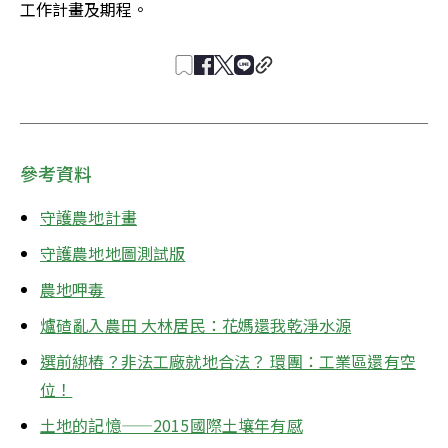
工作計畫及期程。
參考資料
守護農地計畫
守護農地地圖測試版
農地呷毒
爐碴亂入農田 大林居民：花媽還我乾淨水源
選前綁樁？非法工廠就地合法？ 環團：工業區還有空
位！
土地的記憶——2015國際土壤年有感