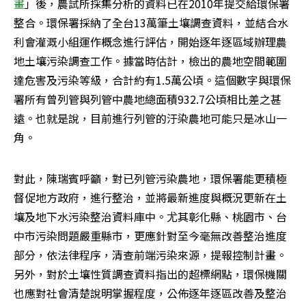
畫
」後，農試所採集分析的資料已在2010年提交給環保署
整合。環保署採納了全台13萬筆土壤調查資料，並結合水
利會灌溉小組運作概念進行評估，開始逐年逐區域辦理農
地土壤污染調查工作。據當時估計，檢出的農地空間範圍
達危害及污染等級，合計約有1.5萬公頃。這個數字與環保
署所有曾列管與列管中農地總面積932.7公頃相比差之甚
遠。也就是說，目前進行列管的汙染農地可能只是冰山一
角。
對此，陳瑞賓呼籲，對已列管污染農地，環保署能更積極
督促地方政府，進行整治，並將最新進度與概況更新在土
壤及地下水污染整治資料庫中。尤其彰化縣、桃園市、台
中市污染問題嚴重縣市，更應針對至今毫無改善整治進度
部分，依法律程序，清查前端污染來源，提報控制計畫。
另外，對於土壤性質調查資料指出的超標網點，環保機關
也應對社會清楚說明掌握程度，公佈逐年逐區改善及整治