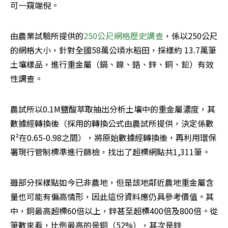
可一窺端倪。
由農業試驗所提供的
250公尺網格歷史調查
，係以250公尺
的網格大小，針對全國58萬公頃水稻田，採樣約 13.7萬筆
土壤樣品，進行重金屬（鎘、鎳、鉻、鋅、銅、鉛）有效
性調查。
農試所以0.1M鹽酸萃取抽出分析土壤中的重金屬濃度，其
數據經轉換後（採用的轉換公式由農試所提供，決定係數
R²在0.65-0.98之間），將原始數據經轉換後，再利用環保
署現行管制標準進行篩檢，找出了超標網點共1,311筆。
雖部分採樣點如今已非農地，但是該地鄰近農地重金屬含
量也可能有偏高情形，因此這份資料應仍具參考價值。其
中，銅最高超標60倍以上，鋅甚至超標400倍及800倍。從
筆數來看，比例最高的是銅（52%），其次是鋅