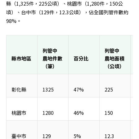
縣（1,325件，225公頃）、桃園市（1,280件，150公
頃）、台中市（129件，12.3公頃），佔全國列管件數約
98%。
列管中
列管中
縣市地區
農地件數
百分比
農地面積
（筆）
（公頃）
彰化縣
1325
47%
225
5
桃園市
1280
46%
150
3
臺中市
129
5%
12.3