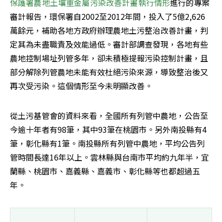
保護署農地土壤重金屬污染改善計畫執行情形
進行的專案
審計報告，環保署自2002至2012年間，投入了5億2,626
萬餘元，補助各地方政府辦理農地土污整治改善計畫，判
定其為未盡職責及效能過低。審計部調查發現，各地有些
農地控制場址列管多年，卻未積極提報污染控制計畫，且
部分解除列管農地未能有效杜絕污染來源，導致整治後又
再次受污染。這個情形至今未明顯改善。
從土污基管會的資料來看，全國所有列管中農地，公告至
今逾十年者有98筆，其中93筆在桃園市。另外南投縣有4
筆，彰化縣有1筆。南投縣所有列管中農地，平均公告列
管時間長達16年以上。雲林縣與台南市平均約九年半，宜
蘭縣、桃園市、嘉義縣、嘉義市、彰化縣等也都超過五
年。