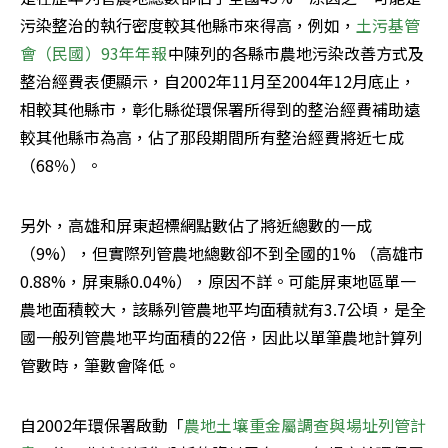
污染整治的執行密度較其他縣市來得高，例如，
土污基管
會（民國）93年年報
中陳列的各縣市農地污染改善方式及
整治經費表便顯示，自2002年11月至2004年12月底止，
相較其他縣市，彰化縣從環保署所得到的整治經費補助遠
較其他縣市為高，佔了那段期間所有整治經費將近七成
（68％）。
另外，高雄和屏東超標網點數佔了將近總數的一成
（9%），但實際列管農地總數卻不到全國的1% （高雄市
0.88%，屏東縣0.04%），原因不詳。可能屏東地區單一
農地面積較大，該縣列管農地平均面積就有3.7公頃，是全
國一般列管農地平均面積的22倍，因此以單筆農地計算列
管數時，筆數會降低。
自2002年環保署啟動「
農地土壤重金屬調查與場址列管計