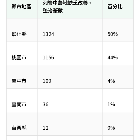
列管中農地缺乏改善、
縣市地區
百分比
整治筆數
彰化縣
1324
50%
桃園市
1156
44%
臺中市
109
4%
臺南市
36
1%
苗栗縣
12
0%