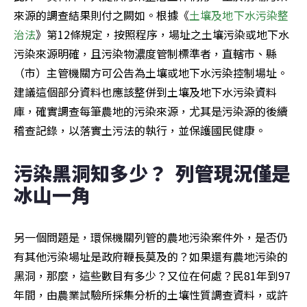
來源的調查結果則付之闕如。根據《
土壤及地下水污染整
治法
》第12條規定，按照程序，場址之土壤污染或地下水
污染來源明確，且污染物濃度管制標準者，直轄市、縣
（市）主管機關方可公告為土壤或地下水污染控制場址。
建議這個部分資料也應該整併到土壤及地下水污染資料
庫，確實調查每筆農地的污染來源，尤其是污染源的後續
稽查記錄，以落實土污法的執行，並保護國民健康。
污染黑洞知多少？  列管現況僅是
冰山一角
另一個問題是，環保機關列管的農地污染案件外，是否仍
有其他污染場址是政府鞭長莫及的？如果還有農地污染的
黑洞，那麼，這些數目有多少？又位在何處？民81年到97
年間，由農業試驗所採集分析的土壤性質調查資料，或許