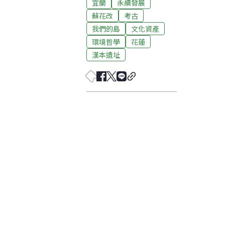
宜蘭
永續發展
蘇花改
考古
我們的島
文化資產
環境哲學
花蓮
漢本遺址