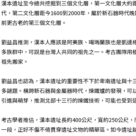
漢本遺址至今總共挖掘到三個文化層，第一文化層大約距今
代，第二文化層距今1600到2000年，屬於新石器時代
前更古老的第三個文化層。
劉益昌推測，漢本人應該是阿美族、噶瑪蘭族也是凱達
多族群中，可說是台灣人共同的祖先之一。考古團隊用
祖先搬家。
劉益昌也認為，漢本遺址的重要性不下於卑南遺址與十
多謎題。橫跨新石器與金屬器時代，煉鐵爐的發現，可以
引進與萌芽，推測北部十三行的煉鐵技術，可能也受到
考古學者推估，漢本遺址長約400公尺，寬約250公尺
一段，正好不偏不倚貫穿遺址文物的精華區。如今遺址