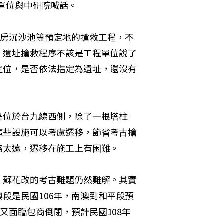
工單位與中研院喊話。
機房沉沙池等預定地的搶救工程，不
，遺址搶救程序不該是工程單位說了
定位，是否依法指定為遺址，還沒有
是位於台九線西側，除了一根塔柱
這些設施可以考慮遷移，節省考古搶
路太遠，遷移在施工上有困難。
，蘇花改的考古難題仍然難解。其實
段是民國106年，南澳到和平段預
又面臨包商倒閉，預計民國108年