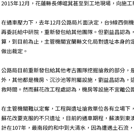
2015年12月，花蓮縣長傅崐萁甚至到工地現場，向施
在通車壓力下，去年12月公路局片面決定，台9線西側
再委託給中研院，重新發包給其他團隊。但劉益昌認為
算，到目前為止，主管機關宜蘭縣文化局對遺址本身的
做出裁定。
公路局目前重新發包給其他考古團隊挖掘搶救的部分，
外，其他都是機房、沉沙池等附屬設施，劉益昌認為，
救時間。然而蘇花改工程處認為，機房等設施不宜離公
在主管機關難以定奪，工程與遺址搶救單位各有立場下
蘇花改要克服的不只遺址，目前的通車期程，蘇澳到東澳
計在107年，最南段的和中到大清水，因為遭遇土石流，