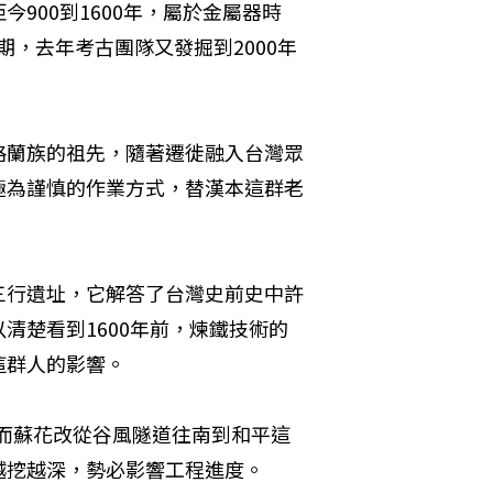
900到1600年，屬於金屬器時
晚期，去年考古團隊又發掘到2000年
格蘭族的祖先，隨著遷徙融入台灣眾
極為謹慎的作業方式，替漢本這群老
三行遺址，它解答了台灣史前史中許
清楚看到1600年前，煉鐵技術的
這群人的影響。
，而蘇花改從谷風隧道往南到和平這
越挖越深，勢必影響工程進度。