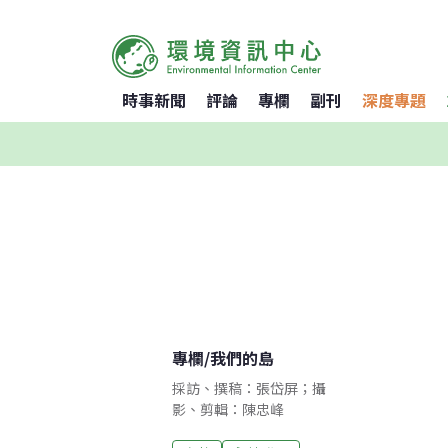
時事新聞
評論
專欄
副刊
深度專題
專欄
/
我們的島
採訪、撰稿：張岱屏；攝
影、剪輯：陳忠峰