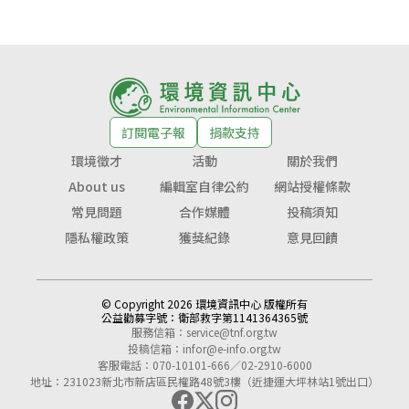
訂閱電子報
捐款支持
環境徵才
活動
關於我們
About us
編輯室自律公約
網站授權條款
常見問題
合作媒體
投稿須知
隱私權政策
獲獎紀錄
意見回饋
© Copyright 2026 環境資訊中心 版權所有
公益勸募字號：
衛部救字第1141364365號
服務信箱：
service@tnf.org.tw
投稿信箱：
infor@e-info.org.tw
客服電話：070-10101-666／02-2910-6000
地址：231023新北市新店區民權路48號3樓（近捷運大坪林站1號出口）