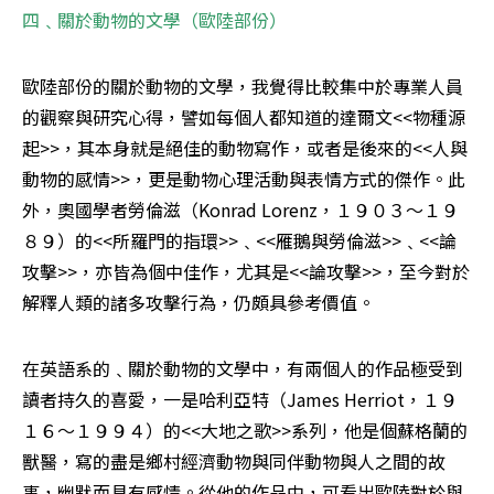
四﹑關於動物的文學（歐陸部份）
歐陸部份的關於動物的文學，我覺得比較集中於專業人員
的觀察與研究心得，譬如每個人都知道的達爾文<<物種源
起>>，其本身就是絕佳的動物寫作，或者是後來的<<人與
動物的感情>>，更是動物心理活動與表情方式的傑作。此
外，奧國學者勞倫滋（Konrad Lorenz，１９０３～１９
８９）的<<所羅門的指環>>﹑<<雁鵝與勞倫滋>>﹑<<論
攻擊>>，亦皆為個中佳作，尤其是<<論攻擊>>，至今對於
解釋人類的諸多攻擊行為，仍頗具參考價值。 
在英語系的﹑關於動物的文學中，有兩個人的作品極受到
讀者持久的喜愛，一是哈利亞特（James Herriot，１９
１６～１９９４）的<<大地之歌>>系列，他是個蘇格蘭的
獸醫，寫的盡是鄉村經濟動物與同伴動物與人之間的故
事，幽默而具有感情。從他的作品中，可看出歐陸對於與