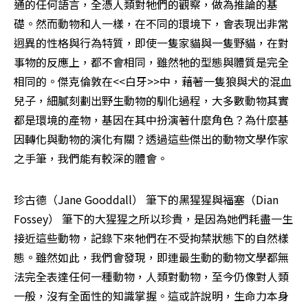
通的任何語言，全憑人類對牠們的觀察，做為推論的基
礎。然而動物和人一樣，在不同的環境下，會表現出非常
迥異的性格與行為特質，即使一隻家貓與一隻野貓，在對
事物的反應上，都不會相同，雖然牠的型態與體質是完全
相同的。傑克倫敦在<<白牙>>中，藉著一隻狼與犬的混血
兒子，細膩刻劃出野生動物的馴化過程，大多數動物其實
都是環境的產物，基因在其中扮演著什麼角色？為什麼基
因轉化與動物的演化有關？透過這些傑出的動物文學作家
之手筆，我們能有較深的體會。 
珍古德（Jane Gooddall） 筆下的黑猩猩與福塞（Dian 
Fossey） 筆下的大猩猩之所以珍貴，是因為她們耗盡一生
接近這些動物，記錄下來牠們在不受拘禁狀態下的自然樣
態。雖然如此，我們會發現，即連最生動的動物文學都無
法完全表達任何一種動物，人類對動物，至今仍像對人類
一般，沒有全面性的知識掌握。這或許說明，生命力本身