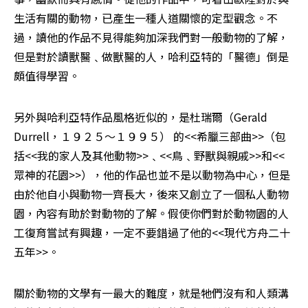
生活有關的動物，已產生一種人道關懷的定型觀念。不
過，讀他的作品不見得能夠加深我們對一般動物的了解，
但是對於讀獸醫﹑做獸醫的人，哈利亞特的「醫德」倒是
頗值得學習。 
另外與哈利亞特作品風格近似的，是杜瑞爾（Gerald 
Durrell，１９２５～１９９５） 的<<希臘三部曲>>（包
括<<我的家人及其他動物>>﹑<<鳥﹑野獸與親戚>>和<<
眾神的花園>>），他的作品也並不是以動物為中心，但是
由於他自小與動物一齊長大，後來又創立了一個私人動物
園，內容有助於對動物的了解。假使你們對於動物園的人
工復育嘗試有興趣，一定不要錯過了他的<<現代方舟二十
五年>>。 
關於動物的文學有一最大的難度，就是牠們沒有和人類溝