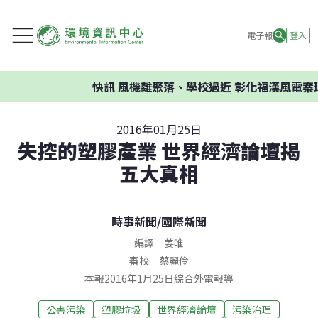
電子報
登入
快訊
風機離聚落、學校過近 彰化福漢風電案環委
2016年01月25日
失控的塑膠產業 世界經濟論壇揭
五大真相
時事新聞
/
國際新聞
編譯
—
姜唯
審校
—
蔡麗伶
本報2016年1月25日綜合外電報導
公害污染
塑膠垃圾
世界經濟論壇
污染治理