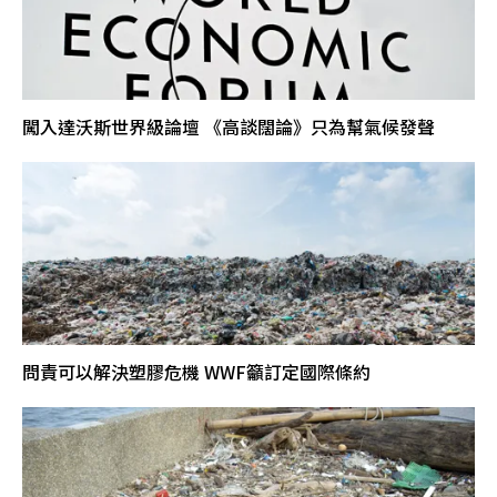
闖入達沃斯世界級論壇 《高談闊論》只為幫氣候發聲
問責可以解決塑膠危機 WWF籲訂定國際條約