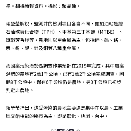
準。翻攝簡報資料。攝影：賴品瑀。
賴瑩瑩解說，監測井的檢測項目各自不同，如加油站是總
石油碳氫化合物（TPH）、甲基第三丁基醚（MTBE） 、
單環芳香烴等。農地則以重金屬為主，包括砷、鎘、鉻、
汞、鎳、鉛、鋅及銅等八種重金屬。
我國高污染潛勢區調查作業預計在2019年完成，其中屬高
潛勢的農地有2萬1千公頃，已有1萬2千公頃完成調查，剩
餘9千公頃中，還有6千公頃仍是農地，另3千公頃已初步
判定非農地。
賴瑩瑩指出，遭受污染的農地主要還是集中在以農、工業
區交錯相鄰的縣市為主，即是彰化、桃園、台中。