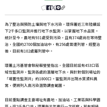
為了整治與預防土壤與地下水污染，環保署近三年陸續設
下2千多口監測井進行地下水監測，以掌握地下水品質。
統計至今，農地有931處受到污染，且有374處尚在等待整
治，全國約2700個加油站中，有256處曾遭列管，經整治
後，目前有102處屬列管中。
環署土污基管會執秘賴瑩瑩指出，全國目前設有453口區
域性監測井，監測各處的潛層地下水，與針對個別場址的
「場置性監測井」約1800口。當監測井出現水質資料異
常，便將列入高污染潛勢調查範圍。
目前重點調查主要場址有農地、加油站、工業區與科學園
區。這2千多口井，環署每半年進行一次巡察，若有超過