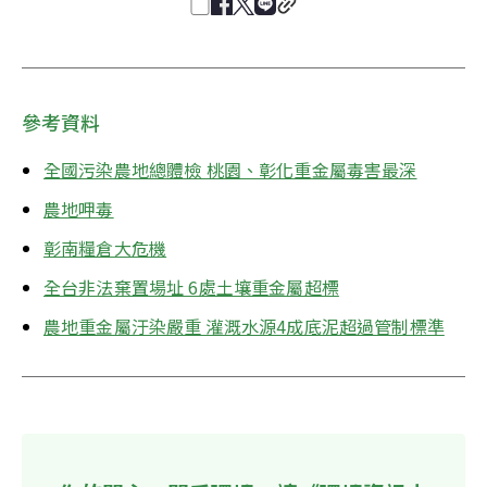
參考資料
全國污染農地總體檢 桃園、彰化重金屬毒害最深
農地呷毒
彰南糧倉大危機
全台非法棄置場址 6處土壤重金屬超標
農地重金屬汙染嚴重 灌溉水源4成底泥超過管制標準