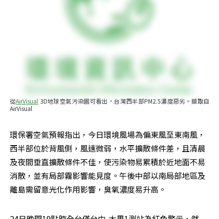
從
AirVisual
 3D地球空氣污染圖可看出，台灣西半部PM2.5濃度惡劣。擷取自
AirVisual
環保署空氣預報指出，今日環境風場為偏東風至東南風，
西半部位於背風側，風速微弱，水平擴散條件差，且清晨
及夜間垂直擴散條件不佳，使污染物易累積於近地面不易
消散，並有局部霧影響能見度。午後中部以南局部地區及
離島需留意光化作用影響，臭氧濃度易升高。
24日晚間19點時全台僅台中-大里1測站為紅色警示，然