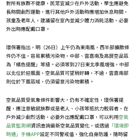
對所有族群不健康，民眾宜減少在戶外活動，學生應避免
長時間劇烈運動，進行其他戶外活動時應增加休息時間，
孩童及老年人，建議留在室內並減少體力消耗活動，必要
外出時應配戴口罩。
環保署指出，明（26日）上午仍為東南風，西半部擴散條
件仍不佳，容易累積污染物，中部、雲嘉南及高屏空品區
為「橘色提醒」等級。必須等到27日東北季風增強，中部
以北位於迎風面，空氣品質可望稍好轉，不過，雲嘉南部
則位於下風區域，仍須留意污染物累積。
空氣品質受氣象條件影響大，仍有不確定性，環保署提
醒，應注意敏感族群或是老人、小孩等抵抗力較弱者，在
戶外減少劇烈活動，必要外出應配戴口罩，可以利用
空氣
品質監測網
資訊查詢最新空氣品質變化，或透過
「環境即
時通」手機APP
設定不同警戒值，強化自身防護，隨時留