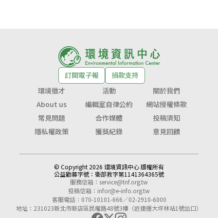
訂閱電子報
捐款支持
環境徵才
活動
關於我們
About us
編輯室自律公約
網站授權條款
常見問題
合作媒體
投稿須知
隱私權政策
獲獎紀錄
意見回饋
© Copyright 2026 環境資訊中心 版權所有
公益勸募字號：
衛部救字第1141364365號
服務信箱：
service@tnf.org.tw
投稿信箱：
infor@e-info.org.tw
客服電話：070-10101-666／02-2910-6000
地址：231023新北市新店區民權路48號3樓（近捷運大坪林站1號出口）