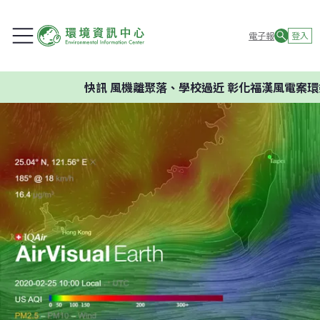
電子報
登入
快訊
風機離聚落、學校過近 彰化福漢風電案環委建