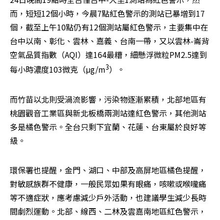
而，短短12個小時，今晨7點紅色警示的測站已暴增到17
個，截至上午10點仍有12個測站屬紅色警示，主要集中在
台中以南、彰化、雲林、嘉義、台南一帶，又以雲林-崙背
空氣品質指數（AQI）達164最糟，細懸浮微粒PM2.5達到
3
每小時濃度103微克（μg/m
）。
而竹苗以北則受渦流影響，污染物逐漸累積，北部地區有
桃園觀音工業區與新北板橋兩測站達紅色警示，其他測站
多是橘色警示。全台只剩下宜蘭、花蓮、台東屬於良好等
級。
環保署也提醒，金門、湖口、中部及高屏地區橘色提醒，
對敏感族群不健康，一般民眾如果有眼痛，咳嗽或喉嚨痛
等不適症狀，應考慮減少戶外活動，也建議學生減少長時
間劇烈運動。北部、線西、二林及雲嘉南地區紅色警示，