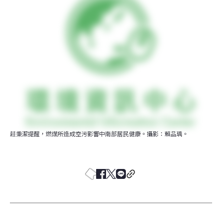
莊秉潔提醒，燃煤所造成空污影響中南部居民健康。攝影：賴品瑀。