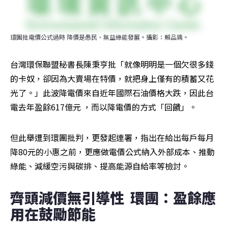
環團批電價公式過時 降價是愚民、無益綠能發展。攝影：賴品瑀。
台灣環保聯盟秘書長陳秉亨批「就像明明是一個欠很多錢
的卡奴，卻因為大賣場在特價，就把身上僅有的積蓄又花
光了。」此波降電價來自近年國際石油價格大跌，因此台
電去年盈餘617億元 ，而以降電價的方式「回饋」。
但此舉遭到環團批判，更發起連署，指出在給出每戶每月
降80元的小惠之前，更應做電價公式納入外部成本、推動
綠能、減緩空污與碳排、提高能源自給率等檢討。
齊頭減價無引導性  環團：盈餘應
用在鼓勵節能