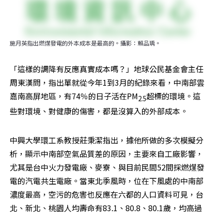
施月英指出燃煤發電的外本成本是最高的。攝影：賴品瑀。
「這樣的調降有反應真實成本嗎？」地球公民基金會主任
周東漢問，指出單就從今年1到3月的紀錄來看，中南部雲
嘉南高屏地區，有74％的日子活在PM
超標的環境。這
2.5
些對環境、對健康的傷害，都是沒算入的外部成本。
中興大學環工系教授莊秉潔指出，據他所做的多次模擬分
析，顯示中南部空氣品質差的原因，主要來自工廠影響，
尤其是台中火力發電廠、麥寮、與目前民間52間採燃煤發
電的汽電共生電廠。當東北季風時，位在下風處的中南部
濃度最高，空污的危害也反應在六都的人口資料可見，台
北、新北、桃園人均壽命有83.1、80.8、80.1歲，均高過