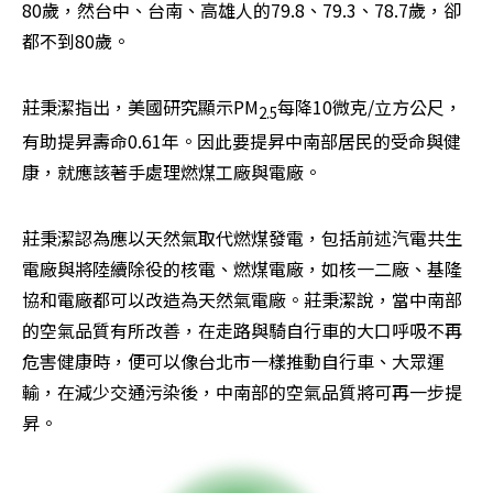
80歲，然台中、台南、高雄人的79.8、79.3、78.7歲，卻
都不到80歲。
莊秉潔指出，美國研究顯示PM
每降10微克/立方公尺，
2.5
有助提昇壽命0.61年。因此要提昇中南部居民的受命與健
康，就應該著手處理燃煤工廠與電廠。
莊秉潔認為應以天然氣取代燃煤發電，包括前述汽電共生
電廠與將陸續除役的核電、燃煤電廠，如核一二廠、基隆
協和電廠都可以改造為天然氣電廠。莊秉潔說，當中南部
的空氣品質有所改善，在走路與騎自行車的大口呼吸不再
危害健康時，便可以像台北市一樣推動自行車、大眾運
輸，在減少交通污染後，中南部的空氣品質將可再一步提
昇。