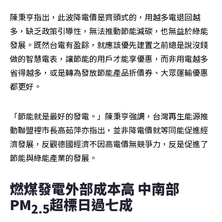
陳秉亨指出，此波降電價是齊頭式的，用越多電退回越
多，缺乏政策引導性，無法推動節能減碳，也無益於綠能
發展。既然台電有盈餘，就應該優先建置之前總是說沒錢
做的智慧電表，讓節能的用戶才能享優惠，而非用電越多
省得越多，或是轉為發放節能產品折價券、大眾運輸優惠
都更好。
「節能就是最好的發電。」陳秉亨強調，台灣再生能源推
動聯盟裡市長高茹萍亦指出，並非降電價就等同能促進經
濟發展，反觀德國經濟不因高電價無競爭力，反是促進了
節能與綠能產業的發展。
燃煤發電外部成本高 中南部
PM
超標日過七成
2.5