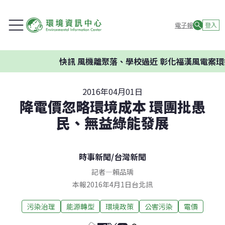
電子報
登入
快訊
風機離聚落、學校過近 彰化福漢風電案環委建
2016年04月01日
降電價忽略環境成本 環團批愚
民、無益綠能發展
時事新聞
/
台灣新聞
記者
—
賴品瑀
本報2016年4月1日台北訊
污染治理
能源轉型
環境政策
公害污染
電價