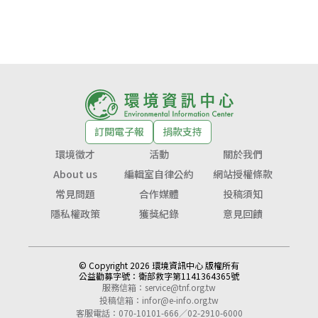
訂閱電子報
捐款支持
環境徵才
活動
關於我們
About us
編輯室自律公約
網站授權條款
常見問題
合作媒體
投稿須知
隱私權政策
獲獎紀錄
意見回饋
© Copyright 2026 環境資訊中心 版權所有
公益勸募字號：
衛部救字第1141364365號
服務信箱：
service@tnf.org.tw
投稿信箱：
infor@e-info.org.tw
客服電話：070-10101-666／02-2910-6000