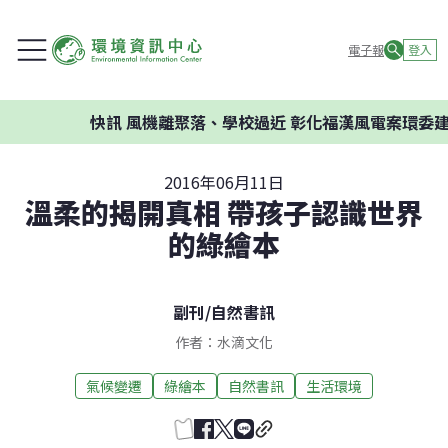
電子報
登入
快訊
風機離聚落、學校過近 彰化福漢風電案環委建議不應
2016年06月11日
溫柔的揭開真相 帶孩子認識世界
的綠繪本
副刊
/
自然書訊
作者：水滴文化
氣候變遷
綠繪本
自然書訊
生活環境